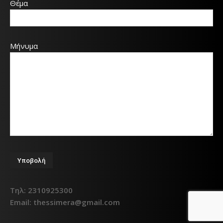
Θέμα
Μήνυμα
Τηλ: 2310925300
Email: thessimera@gmail.com