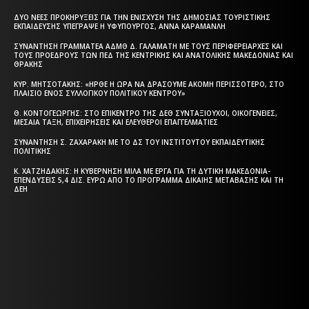
ΔΎΟ ΝΈΕΣ ΠΡΟΚΗΡΎΞΕΙΣ ΓΙΑ ΤΗΝ ΕΝΊΣΧΥΣΗ ΤΗΣ ΔΗΜΌΣΙΑΣ ΤΟΥΡΙΣΤΙΚΉΣ
ΕΚΠΑΊΔΕΥΣΗΣ ΥΠΈΓΡΑΨΕ Η ΥΦΥΠΟΥΡΓΌΣ, ΆΝΝΑ ΚΑΡΑΜΑΝΛΉ
ΣΥΝΆΝΤΗΣΗ ΓΡΑΜΜΑΤΈΑ ΑΔΜΘ Δ. ΓΑΛΑΜΆΤΗ ΜΕ ΤΟΥΣ ΠΕΡΙΦΕΡΕΙΆΡΧΕΣ ΚΑΙ
ΤΟΥΣ ΠΡΟΈΔΡΟΥΣ ΤΩΝ ΠΕΔ ΤΗΣ ΚΕΝΤΡΙΚΉΣ ΚΑΙ ΑΝΑΤΟΛΙΚΉΣ ΜΑΚΕΔΟΝΊΑΣ ΚΑΙ
ΘΡΆΚΗΣ
ΚΥΡ. ΜΗΤΣΟΤΆΚΗΣ: «ΉΡΘΕ Η ΏΡΑ ΝΑ ΔΡΆΣΟΥΜΕ ΑΚΌΜΗ ΠΕΡΙΣΣΌΤΕΡΟ, ΣΤΟ
ΠΛΑΊΣΙΟ ΕΝΌΣ ΣΥΛΛΟΓΙΚΟΎ ΠΟΛΙΤΙΚΟΎ ΚΈΝΤΡΟΥ»
Θ. ΚΟΝΤΟΓΕΏΡΓΗΣ: ΣΤΟ ΕΠΊΚΕΝΤΡΟ ΤΗΣ ΔΕΘ ΣΥΝΤΑΞΙΟΎΧΟΙ, ΟΙΚΟΓΈΝΕΙΕΣ,
ΜΕΣΑΊΑ ΤΆΞΗ, ΕΠΙΧΕΙΡΉΣΕΙΣ ΚΑΙ ΕΛΕΎΘΕΡΟΙ ΕΠΑΓΓΕΛΜΑΤΊΕΣ
ΣΥΝΆΝΤΗΣΗ Σ. ΖΑΧΑΡΆΚΗ ΜΕ ΤΟ ΔΣ ΤΟΥ ΙΝΣΤΙΤΟΎΤΟΥ ΕΚΠΑΙΔΕΥΤΙΚΉΣ
ΠΟΛΙΤΙΚΉΣ
Κ. ΧΑΤΖΗΔΆΚΗΣ: Η ΚΥΒΈΡΝΗΣΗ ΜΙΛΆ ΜΕ ΈΡΓΑ ΓΙΑ ΤΗ ΔΥΤΙΚΉ ΜΑΚΕΔΟΝΊΑ-
ΕΠΕΝΔΎΣΕΙΣ 5,4 ΔΙΣ. ΕΥΡΏ ΑΠΌ ΤΟ ΠΡΌΓΡΑΜΜΑ ΔΊΚΑΙΗΣ ΜΕΤΆΒΑΣΗΣ ΚΑΙ ΤΗ
ΔΕΗ
Η ΘΕΣΣΑΛΟΝΙΚΗ ΣΗΜΕΡΑ - ΗΜΕΡΗΣΙΑ ΤΟΠΙΚΗ