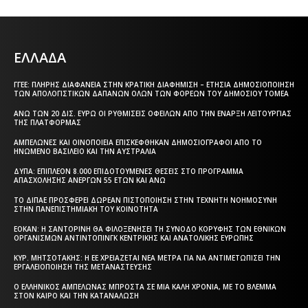
ΕΛΛΑΔΑ
ΓΓΕΕ: ΠΛΉΡΗΣ ΔΙΑΦΆΝΕΙΑ ΣΤΗΝ ΚΡΑΤΙΚΉ ΔΙΑΦΉΜΙΣΗ – EΤΉΣΙΑ ΔΗΜΟΣΙΟΠΟΊΗΣΗ
ΤΩΝ ΑΠΟΛΟΓΙΣΤΙΚΏΝ ΔΑΠΑΝΏΝ ΌΛΩΝ ΤΩΝ ΦΟΡΈΩΝ ΤΟΥ ΔΗΜΟΣΊΟΥ ΤΟΜΈΑ
ΆΝΩ ΤΩΝ 20 ΔΙΣ. ΕΥΡΏ ΟΙ ΡΥΘΜΊΣΕΙΣ ΟΦΕΙΛΏΝ ΑΠΌ ΤΗΝ ΈΝΑΡΞΗ ΛΕΙΤΟΥΡΓΊΑΣ
ΤΗΣ ΠΛΑΤΦΌΡΜΑΣ
ΑΜΠΕΛΏΝΕΣ ΚΑΙ ΟΙΝΟΠΟΙΕΊΑ ΕΠΙΣΚΈΦΘΗΚΑΝ ΔΗΜΟΣΙΟΓΡΆΦΟΙ ΑΠΌ ΤΟ
ΗΝΩΜΈΝΟ ΒΑΣΊΛΕΙΟ ΚΑΙ ΤΗΝ ΑΥΣΤΡΑΛΊΑ
ΔΥΠΑ: ΕΠΙΠΛΈΟΝ 8.000 ΕΠΙΔΟΤΟΎΜΕΝΕΣ ΘΈΣΕΙΣ ΣΤΟ ΠΡΌΓΡΑΜΜΑ
ΑΠΑΣΧΌΛΗΣΗΣ ΑΝΈΡΓΩΝ 55 ΕΤΏΝ ΚΑΙ ΆΝΩ
ΤΟ ΔΙΠΑΕ ΠΡΟΣΦΈΡΕΙ ΔΩΡΕΆΝ ΠΙΣΤΟΠΟΊΗΣΗ ΣΤΗΝ ΤΕΧΝΗΤΉ ΝΟΗΜΟΣΎΝΗ
ΣΤΗΝ ΠΑΝΕΠΙΣΤΗΜΙΑΚΉ ΤΟΥ ΚΟΙΝΌΤΗΤΑ
ΕΟΚΑΝ: Η ΣΑΝΤΟΡΊΝΗ ΘΑ ΦΙΛΟΞΕΝΉΣΕΙ ΤΗ ΣΎΝΟΔΟ ΚΟΡΥΦΉΣ ΤΩΝ ΕΘΝΙΚΏΝ
ΟΡΓΑΝΙΣΜΏΝ ΑΝΤΙΝΤΌΠΙΝΓΚ ΚΕΝΤΡΙΚΉΣ ΚΑΙ ΑΝΑΤΟΛΙΚΉΣ ΕΥΡΏΠΗΣ
ΚΥΡ. ΜΗΤΣΟΤΆΚΗΣ: Η ΕΕ ΧΡΕΙΆΖΕΤΑΙ ΝΈΑ ΜΈΤΡΑ ΓΙΑ ΝΑ ΑΝΤΙΜΕΤΩΠΊΣΕΙ ΤΗΝ
ΕΡΓΑΛΕΙΟΠΟΊΗΣΗ ΤΗΣ ΜΕΤΑΝΆΣΤΕΥΣΗΣ
Ο ΕΛΛΗΝΙΚΌΣ ΑΜΠΕΛΏΝΑΣ ΜΠΡΟΣΤΆ ΣΕ ΜΙΑ ΚΑΛΉ ΧΡΟΝΙΆ, ΜΕ ΤΟ ΒΛΈΜΜΑ
ΣΤΟΝ ΚΑΙΡΌ ΚΑΙ ΤΗΝ ΚΑΤΑΝΆΛΩΣΗ