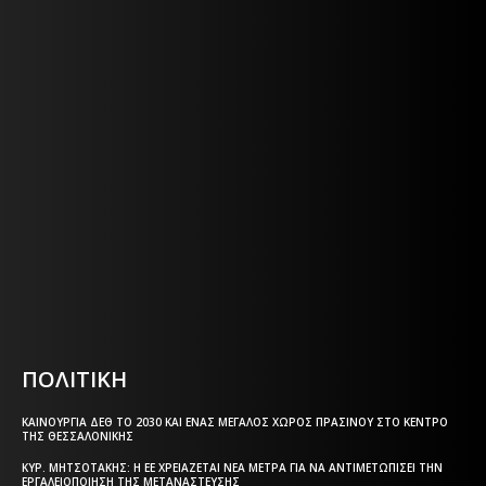
Η ΘΕΣΣΑΛΟΝΙΚΗ ΣΗΜΕΡΑ - ΗΜΕΡΗΣΙΑ ΤΟΠΙΚΗ
ΕΦΗΜΕΡΙΔΑ ΤΗΣ ΘΕΣΣΑΛΟΝΙΚΗΣ
Η ΘΕΣΣΑΛΟΝΙΚΗ ΣΗΜΕΡΑ - ΗΜΕΡΗΣΙΑ ΤΟΠΙΚΗ
ΕΦΗΜΕΡΙΔΑ ΤΗΣ ΘΕΣΣΑΛΟΝΙΚΗΣ
Html code here! Replace this with any non empty text and
that's it.
ΠΟΛΙΤΙΚΗ
ΚΑΙΝΟΎΡΓΙΑ ΔΕΘ ΤΟ 2030 ΚΑΙ ΈΝΑΣ ΜΕΓΆΛΟΣ ΧΏΡΟΣ ΠΡΑΣΊΝΟΥ ΣΤΟ ΚΈΝΤΡΟ
ΤΗΣ ΘΕΣΣΑΛΟΝΊΚΗΣ
ΚΥΡ. ΜΗΤΣΟΤΆΚΗΣ: Η ΕΕ ΧΡΕΙΆΖΕΤΑΙ ΝΈΑ ΜΈΤΡΑ ΓΙΑ ΝΑ ΑΝΤΙΜΕΤΩΠΊΣΕΙ ΤΗΝ
ΕΡΓΑΛΕΙΟΠΟΊΗΣΗ ΤΗΣ ΜΕΤΑΝΆΣΤΕΥΣΗΣ