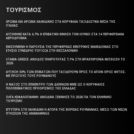
ΕΦΗΜΕΡΙΔΑ ΤΗΣ ΘΕΣΣΑΛΟΝΙΚΗΣ
ΤΟΥΡΙΣΜΟΣ
ΧΡΏΜΑ ΚΑΙ ΆΡΩΜΑ ΧΑΛΚΙΔΙΚΉΣ ΣΤΑ ΚΟΡΥΦΑΊΑ ΤΑΞΙΔΙΩΤΙΚΆ ΜΈΣΑ ΤΗΣ
ΙΤΑΛΊΑΣ
ΑΥΞΉΘΗΚΕ ΚΑΤΆ 4,7% Η ΕΠΙΒΑΤΙΚΉ ΚΊΝΗΣΗ ΤΟΝ ΙΟΎΝΙΟ ΣΤΑ 14 ΠΕΡΙΦΕΡΕΙΑΚΆ
ΑΕΡΟΔΡΌΜΙΑ
ΕΝΙΣΧΥΜΈΝΗ Η ΠΑΡΟΥΣΊΑ ΤΗΣ ΠΕΡΙΦΈΡΕΙΑΣ ΚΕΝΤΡΙΚΉΣ ΜΑΚΕΔΟΝΊΑΣ ΣΤΟ
ΕΤΉΣΙΟ ΣΥΝΈΔΡΙΟ ΤΟΥ ICCA ΣΤΗ ΘΕΣΣΑΛΟΝΊΚΗ
STAMA GREECE: ΆΝΟΔΟΣ ΠΛΗΡΌΤΗΤΑΣ 7,1% ΣΤΗ ΒΡΑΧΥΧΡΌΝΙΑ ΜΊΣΘΩΣΗ ΤΟ
2026
ΑΎΞΗΣΗ 30% ΤΩΝ ΕΠΙΒΑΤΏΝ ΠΟΥ ΤΑΞΙΔΕΎΟΥΝ ΠΡΟΣ ΤΟ ΆΓΙΟΝ ΌΡΟΣ ΦΈΤΟΣ,
ΜΕ ΠΡΏΤΟΥΣ ΤΟΥΣ ΡΟΥΜΆΝΟΥΣ
Η ΝΆΞΟΣ ΣΤΟ ΕΠΊΚΕΝΤΡΟ ΤΩΝ ΔΙΕΘΝΏΝ ΜΜΕ ΩΣ Ο ΚΟΡΥΦΑΊΟΣ
ΠΟΛΥΘΕΜΑΤΙΚΌΣ ΠΡΟΟΡΙΣΜΌΣ ΤΗΣ ΕΛΛΆΔΑΣ
ΌΛΓΑ ΚΕΦΑΛΟΓΙΆΝΝΗ: ΑΝΟΔΙΚΆ ΞΕΚΊΝΗΣΕ ΤΟ 2026 ΓΙΑ ΤΟΝ ΕΛΛΗΝΙΚΌ
ΤΟΥΡΙΣΜΌ
ΕΓΓΎΤΕΡΑ ΣΤΗ ΧΑΛΚΙΔΙΚΉ Η ΑΓΟΡΆ ΤΗΣ ΒΌΡΕΙΑΣ ΡΟΥΜΑΝΊΑΣ, ΜΈΣΩ ΤΩΝ ΝΈΩΝ
ΠΤΉΣΕΩΝ ΤΗΣ ANIMAWINGS