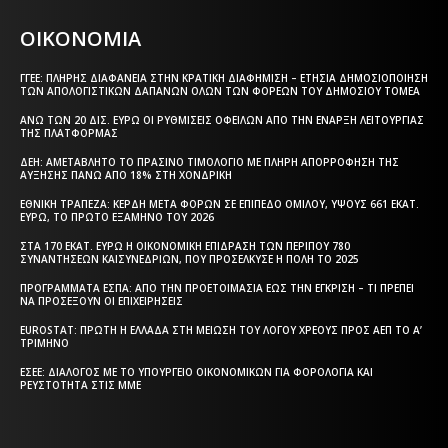
ΟΙΚΟΝΟΜΙΑ
ΓΓΕΕ: ΠΛΉΡΗΣ ΔΙΑΦΆΝΕΙΑ ΣΤΗΝ ΚΡΑΤΙΚΉ ΔΙΑΦΉΜΙΣΗ – EΤΉΣΙΑ ΔΗΜΟΣΙΟΠΟΊΗΣΗ
ΤΩΝ ΑΠΟΛΟΓΙΣΤΙΚΏΝ ΔΑΠΑΝΏΝ ΌΛΩΝ ΤΩΝ ΦΟΡΈΩΝ ΤΟΥ ΔΗΜΟΣΊΟΥ ΤΟΜΈΑ
ΆΝΩ ΤΩΝ 20 ΔΙΣ. ΕΥΡΏ ΟΙ ΡΥΘΜΊΣΕΙΣ ΟΦΕΙΛΏΝ ΑΠΌ ΤΗΝ ΈΝΑΡΞΗ ΛΕΙΤΟΥΡΓΊΑΣ
ΤΗΣ ΠΛΑΤΦΌΡΜΑΣ
ΔΕΗ: ΑΜΕΤΆΒΛΗΤΟ ΤΟ ΠΡΆΣΙΝΟ ΤΙΜΟΛΌΓΙΟ ΜΕ ΠΛΉΡΗ ΑΠΟΡΡΌΦΗΣΗ ΤΗΣ
ΑΎΞΗΣΗΣ ΠΆΝΩ ΑΠΌ 18% ΣΤΗ ΧΟΝΔΡΙΚΉ
ΕΘΝΙΚΉ ΤΡΆΠΕΖΑ: ΚΈΡΔΗ ΜΕΤΆ ΦΌΡΩΝ ΣΕ ΕΠΊΠΕΔΟ ΟΜΊΛΟΥ, ΎΨΟΥΣ 661 ΕΚΑΤ.
ΕΥΡΏ, ΤΟ ΠΡΏΤΟ ΕΞΆΜΗΝΟ ΤΟΥ 2026
ΣΤΑ 170 ΕΚΑΤ. ΕΥΡΏ Η ΟΙΚΟΝΟΜΙΚΉ ΕΠΊΔΡΑΣΗ ΤΩΝ ΠΕΡΊΠΟΥ 780
ΣΥΝΑΝΤΉΣΕΩΝ ΚΑΙΣΥΝΕΔΡΊΩΝ, ΠΟΥ ΠΡΟΣΈΛΚΥΣΕ Η ΠΌΛΗ ΤΟ 2025
ΠΡΟΓΡΆΜΜΑΤΑ EΣΠΑ: ΑΠΌ ΤΗΝ ΠΡΟΕΤΟΙΜΑΣΊΑ ΈΩΣ ΤΗΝ ΈΓΚΡΙΣΗ – ΤΙ ΠΡΈΠΕΙ
ΝΑ ΠΡΟΣΈΞΟΥΝ ΟΙ ΕΠΙΧΕΙΡΉΣΕΙΣ
EUROSTAT: ΠΡΏΤΗ Η ΕΛΛΆΔΑ ΣΤΗ ΜΕΊΩΣΗ ΤΟΥ ΛΌΓΟΥ ΧΡΈΟΥΣ ΠΡΟΣ ΑΕΠ ΤΟ Α’
ΤΡΊΜΗΝΟ
ΕΣΕΕ: ΔΙΆΛΟΓΟΣ ΜΕ ΤΟ ΥΠΟΥΡΓΕΊΟ ΟΙΚΟΝΟΜΙΚΏΝ ΓΙΑ ΦΟΡΟΛΟΓΊΑ ΚΑΙ
ΡΕΥΣΤΌΤΗΤΑ ΣΤΙΣ ΜΜΕ