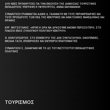
ΔΎΟ ΝΈΕΣ ΠΡΟΚΗΡΎΞΕΙΣ ΓΙΑ ΤΗΝ ΕΝΊΣΧΥΣΗ ΤΗΣ ΔΗΜΌΣΙΑΣ ΤΟΥΡΙΣΤΙΚΉΣ
ΕΚΠΑΊΔΕΥΣΗΣ ΥΠΈΓΡΑΨΕ Η ΥΦΥΠΟΥΡΓΌΣ, ΆΝΝΑ ΚΑΡΑΜΑΝΛΉ
ΣΥΝΆΝΤΗΣΗ ΓΡΑΜΜΑΤΈΑ ΑΔΜΘ Δ. ΓΑΛΑΜΆΤΗ ΜΕ ΤΟΥΣ ΠΕΡΙΦΕΡΕΙΆΡΧΕΣ ΚΑΙ
ΤΟΥΣ ΠΡΟΈΔΡΟΥΣ ΤΩΝ ΠΕΔ ΤΗΣ ΚΕΝΤΡΙΚΉΣ ΚΑΙ ΑΝΑΤΟΛΙΚΉΣ ΜΑΚΕΔΟΝΊΑΣ ΚΑΙ
ΘΡΆΚΗΣ
ΚΥΡ. ΜΗΤΣΟΤΆΚΗΣ: «ΉΡΘΕ Η ΏΡΑ ΝΑ ΔΡΆΣΟΥΜΕ ΑΚΌΜΗ ΠΕΡΙΣΣΌΤΕΡΟ, ΣΤΟ
ΠΛΑΊΣΙΟ ΕΝΌΣ ΣΥΛΛΟΓΙΚΟΎ ΠΟΛΙΤΙΚΟΎ ΚΈΝΤΡΟΥ»
Θ. ΚΟΝΤΟΓΕΏΡΓΗΣ: ΣΤΟ ΕΠΊΚΕΝΤΡΟ ΤΗΣ ΔΕΘ ΣΥΝΤΑΞΙΟΎΧΟΙ, ΟΙΚΟΓΈΝΕΙΕΣ,
ΜΕΣΑΊΑ ΤΆΞΗ, ΕΠΙΧΕΙΡΉΣΕΙΣ ΚΑΙ ΕΛΕΎΘΕΡΟΙ ΕΠΑΓΓΕΛΜΑΤΊΕΣ
ΣΥΝΆΝΤΗΣΗ Σ. ΖΑΧΑΡΆΚΗ ΜΕ ΤΟ ΔΣ ΤΟΥ ΙΝΣΤΙΤΟΎΤΟΥ ΕΚΠΑΙΔΕΥΤΙΚΉΣ
ΠΟΛΙΤΙΚΉΣ
Η ΘΕΣΣΑΛΟΝΙΚΗ ΣΗΜΕΡΑ - ΗΜΕΡΗΣΙΑ ΤΟΠΙΚΗ
ΕΦΗΜΕΡΙΔΑ ΤΗΣ ΘΕΣΣΑΛΟΝΙΚΗΣ
ΤΟΥΡΙΣΜΟΣ