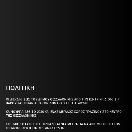
Η ΘΕΣΣΑΛΟΝΙΚΗ ΣΗΜΕΡΑ - ΗΜΕΡΗΣΙΑ ΤΟΠΙΚΗ
ΕΦΗΜΕΡΙΔΑ ΤΗΣ ΘΕΣΣΑΛΟΝΙΚΗΣ
Η ΘΕΣΣΑΛΟΝΙΚΗ ΣΗΜΕΡΑ - ΗΜΕΡΗΣΙΑ ΤΟΠΙΚΗ
ΕΦΗΜΕΡΙΔΑ ΤΗΣ ΘΕΣΣΑΛΟΝΙΚΗΣ
Html code here! Replace this with any non empty text and
that's it.
ΠΟΛΙΤΙΚΗ
ΟΙ ΔΙΕΚΔΙΚΉΣΕΙΣ ΤΟΥ ΔΉΜΟΥ ΘΕΣΣΑΛΟΝΊΚΗΣ ΑΠΌ ΤΗΝ ΚΕΝΤΡΙΚΉ ΔΙΟΊΚΗΣΗ
ΠΑΡΟΥΣΙΆΣΤΗΚΑΝ ΑΠΌ ΤΟΝ ΔΉΜΑΡΧΟ ΣΤ. ΑΓΓΕΛΟΎΔΗ
ΚΑΙΝΟΎΡΓΙΑ ΔΕΘ ΤΟ 2030 ΚΑΙ ΈΝΑΣ ΜΕΓΆΛΟΣ ΧΏΡΟΣ ΠΡΑΣΊΝΟΥ ΣΤΟ ΚΈΝΤΡΟ
ΤΗΣ ΘΕΣΣΑΛΟΝΊΚΗΣ
ΚΥΡ. ΜΗΤΣΟΤΆΚΗΣ: Η ΕΕ ΧΡΕΙΆΖΕΤΑΙ ΝΈΑ ΜΈΤΡΑ ΓΙΑ ΝΑ ΑΝΤΙΜΕΤΩΠΊΣΕΙ ΤΗΝ
ΕΡΓΑΛΕΙΟΠΟΊΗΣΗ ΤΗΣ ΜΕΤΑΝΆΣΤΕΥΣΗΣ