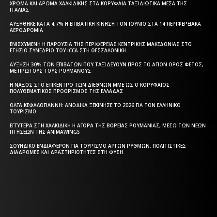
ΧΡΏΜΑ ΚΑΙ ΆΡΩΜΑ ΧΑΛΚΙΔΙΚΉΣ ΣΤΑ ΚΟΡΥΦΑΊΑ ΤΑΞΙΔΙΩΤΙΚΆ ΜΈΣΑ ΤΗΣ
ΙΤΑΛΊΑΣ
ΑΥΞΉΘΗΚΕ ΚΑΤΆ 4,7% Η ΕΠΙΒΑΤΙΚΉ ΚΊΝΗΣΗ ΤΟΝ ΙΟΎΝΙΟ ΣΤΑ 14 ΠΕΡΙΦΕΡΕΙΑΚΆ
ΑΕΡΟΔΡΌΜΙΑ
ΕΝΙΣΧΥΜΈΝΗ Η ΠΑΡΟΥΣΊΑ ΤΗΣ ΠΕΡΙΦΈΡΕΙΑΣ ΚΕΝΤΡΙΚΉΣ ΜΑΚΕΔΟΝΊΑΣ ΣΤΟ
ΕΤΉΣΙΟ ΣΥΝΈΔΡΙΟ ΤΟΥ ICCA ΣΤΗ ΘΕΣΣΑΛΟΝΊΚΗ
ΑΎΞΗΣΗ 30% ΤΩΝ ΕΠΙΒΑΤΏΝ ΠΟΥ ΤΑΞΙΔΕΎΟΥΝ ΠΡΟΣ ΤΟ ΆΓΙΟΝ ΌΡΟΣ ΦΈΤΟΣ,
ΜΕ ΠΡΏΤΟΥΣ ΤΟΥΣ ΡΟΥΜΆΝΟΥΣ
Η ΝΆΞΟΣ ΣΤΟ ΕΠΊΚΕΝΤΡΟ ΤΩΝ ΔΙΕΘΝΏΝ ΜΜΕ ΩΣ Ο ΚΟΡΥΦΑΊΟΣ
ΠΟΛΥΘΕΜΑΤΙΚΌΣ ΠΡΟΟΡΙΣΜΌΣ ΤΗΣ ΕΛΛΆΔΑΣ
ΌΛΓΑ ΚΕΦΑΛΟΓΙΆΝΝΗ: ΑΝΟΔΙΚΆ ΞΕΚΊΝΗΣΕ ΤΟ 2026 ΓΙΑ ΤΟΝ ΕΛΛΗΝΙΚΌ
ΤΟΥΡΙΣΜΌ
ΕΓΓΎΤΕΡΑ ΣΤΗ ΧΑΛΚΙΔΙΚΉ Η ΑΓΟΡΆ ΤΗΣ ΒΌΡΕΙΑΣ ΡΟΥΜΑΝΊΑΣ, ΜΈΣΩ ΤΩΝ ΝΈΩΝ
ΠΤΉΣΕΩΝ ΤΗΣ ANIMAWINGS
ΣΟΥΗΔΙΚΌ ΕΝΔΙΑΦΈΡΟΝ ΓΙΑ ΤΟΥΡΙΣΜΌ ΑΡΓΏΝ ΡΥΘΜΏΝ, ΠΟΛΙΤΙΣΤΙΚΈΣ
ΔΙΑΔΡΟΜΈΣ ΚΑΙ ΔΡΑΣΤΗΡΙΌΤΗΤΕΣ ΣΤΗ ΦΎΣΗ