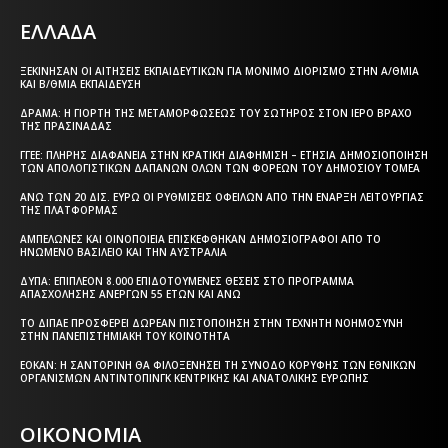
ΕΛΛΑΔΑ
ΞΕΚΊΝΗΣΑΝ ΟΙ ΑΙΤΉΣΕΙΣ ΕΚΠΑΙΔΕΥΤΙΚΏΝ ΓΙΑ ΜΌΝΙΜΟ ΔΙΟΡΙΣΜΌ ΣΤΗΝ Α/ΘΜΙΑ
ΚΑΙ Β/ΘΜΙΑ ΕΚΠΑΊΔΕΥΣΗ
ΔΡΆΜΑ: Η ΓΙΟΡΤΉ ΤΗΣ ΜΕΤΑΜΟΡΦΏΣΕΩΣ ΤΟΥ ΣΩΤΉΡΟΣ ΣΤΟΝ ΙΕΡΌ ΒΡΆΧΟ
ΤΗΣ ΠΡΑΣΙΝΆΔΑΣ
ΓΓΕΕ: ΠΛΉΡΗΣ ΔΙΑΦΆΝΕΙΑ ΣΤΗΝ ΚΡΑΤΙΚΉ ΔΙΑΦΉΜΙΣΗ – EΤΉΣΙΑ ΔΗΜΟΣΙΟΠΟΊΗΣΗ
ΤΩΝ ΑΠΟΛΟΓΙΣΤΙΚΏΝ ΔΑΠΑΝΏΝ ΌΛΩΝ ΤΩΝ ΦΟΡΈΩΝ ΤΟΥ ΔΗΜΟΣΊΟΥ ΤΟΜΈΑ
ΆΝΩ ΤΩΝ 20 ΔΙΣ. ΕΥΡΏ ΟΙ ΡΥΘΜΊΣΕΙΣ ΟΦΕΙΛΏΝ ΑΠΌ ΤΗΝ ΈΝΑΡΞΗ ΛΕΙΤΟΥΡΓΊΑΣ
ΤΗΣ ΠΛΑΤΦΌΡΜΑΣ
ΑΜΠΕΛΏΝΕΣ ΚΑΙ ΟΙΝΟΠΟΙΕΊΑ ΕΠΙΣΚΈΦΘΗΚΑΝ ΔΗΜΟΣΙΟΓΡΆΦΟΙ ΑΠΌ ΤΟ
ΗΝΩΜΈΝΟ ΒΑΣΊΛΕΙΟ ΚΑΙ ΤΗΝ ΑΥΣΤΡΑΛΊΑ
ΔΥΠΑ: ΕΠΙΠΛΈΟΝ 8.000 ΕΠΙΔΟΤΟΎΜΕΝΕΣ ΘΈΣΕΙΣ ΣΤΟ ΠΡΌΓΡΑΜΜΑ
ΑΠΑΣΧΌΛΗΣΗΣ ΑΝΈΡΓΩΝ 55 ΕΤΏΝ ΚΑΙ ΆΝΩ
ΤΟ ΔΙΠΑΕ ΠΡΟΣΦΈΡΕΙ ΔΩΡΕΆΝ ΠΙΣΤΟΠΟΊΗΣΗ ΣΤΗΝ ΤΕΧΝΗΤΉ ΝΟΗΜΟΣΎΝΗ
ΣΤΗΝ ΠΑΝΕΠΙΣΤΗΜΙΑΚΉ ΤΟΥ ΚΟΙΝΌΤΗΤΑ
ΕΟΚΑΝ: Η ΣΑΝΤΟΡΊΝΗ ΘΑ ΦΙΛΟΞΕΝΉΣΕΙ ΤΗ ΣΎΝΟΔΟ ΚΟΡΥΦΉΣ ΤΩΝ ΕΘΝΙΚΏΝ
ΟΡΓΑΝΙΣΜΏΝ ΑΝΤΙΝΤΌΠΙΝΓΚ ΚΕΝΤΡΙΚΉΣ ΚΑΙ ΑΝΑΤΟΛΙΚΉΣ ΕΥΡΏΠΗΣ
ΟΙΚΟΝΟΜΙΑ