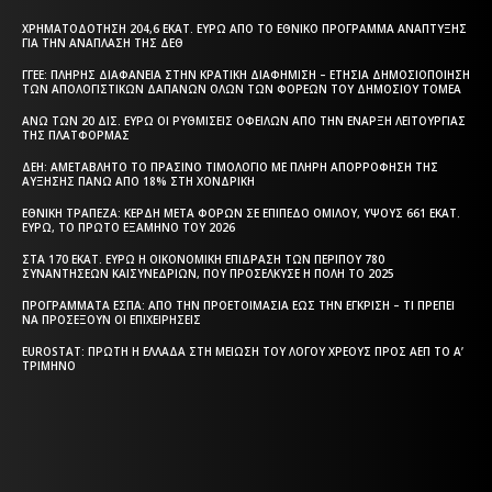
ΧΡΗΜΑΤΟΔΌΤΗΣΗ 204,6 ΕΚΑΤ. ΕΥΡΏ ΑΠΌ ΤΟ ΕΘΝΙΚΌ ΠΡΌΓΡΑΜΜΑ ΑΝΆΠΤΥΞΗΣ
ΓΙΑ ΤΗΝ ΑΝΆΠΛΑΣΗ ΤΗΣ ΔΕΘ
ΓΓΕΕ: ΠΛΉΡΗΣ ΔΙΑΦΆΝΕΙΑ ΣΤΗΝ ΚΡΑΤΙΚΉ ΔΙΑΦΉΜΙΣΗ – EΤΉΣΙΑ ΔΗΜΟΣΙΟΠΟΊΗΣΗ
ΤΩΝ ΑΠΟΛΟΓΙΣΤΙΚΏΝ ΔΑΠΑΝΏΝ ΌΛΩΝ ΤΩΝ ΦΟΡΈΩΝ ΤΟΥ ΔΗΜΟΣΊΟΥ ΤΟΜΈΑ
ΆΝΩ ΤΩΝ 20 ΔΙΣ. ΕΥΡΏ ΟΙ ΡΥΘΜΊΣΕΙΣ ΟΦΕΙΛΏΝ ΑΠΌ ΤΗΝ ΈΝΑΡΞΗ ΛΕΙΤΟΥΡΓΊΑΣ
ΤΗΣ ΠΛΑΤΦΌΡΜΑΣ
ΔΕΗ: ΑΜΕΤΆΒΛΗΤΟ ΤΟ ΠΡΆΣΙΝΟ ΤΙΜΟΛΌΓΙΟ ΜΕ ΠΛΉΡΗ ΑΠΟΡΡΌΦΗΣΗ ΤΗΣ
ΑΎΞΗΣΗΣ ΠΆΝΩ ΑΠΌ 18% ΣΤΗ ΧΟΝΔΡΙΚΉ
ΕΘΝΙΚΉ ΤΡΆΠΕΖΑ: ΚΈΡΔΗ ΜΕΤΆ ΦΌΡΩΝ ΣΕ ΕΠΊΠΕΔΟ ΟΜΊΛΟΥ, ΎΨΟΥΣ 661 ΕΚΑΤ.
ΕΥΡΏ, ΤΟ ΠΡΏΤΟ ΕΞΆΜΗΝΟ ΤΟΥ 2026
ΣΤΑ 170 ΕΚΑΤ. ΕΥΡΏ Η ΟΙΚΟΝΟΜΙΚΉ ΕΠΊΔΡΑΣΗ ΤΩΝ ΠΕΡΊΠΟΥ 780
ΣΥΝΑΝΤΉΣΕΩΝ ΚΑΙΣΥΝΕΔΡΊΩΝ, ΠΟΥ ΠΡΟΣΈΛΚΥΣΕ Η ΠΌΛΗ ΤΟ 2025
ΠΡΟΓΡΆΜΜΑΤΑ EΣΠΑ: ΑΠΌ ΤΗΝ ΠΡΟΕΤΟΙΜΑΣΊΑ ΈΩΣ ΤΗΝ ΈΓΚΡΙΣΗ – ΤΙ ΠΡΈΠΕΙ
ΝΑ ΠΡΟΣΈΞΟΥΝ ΟΙ ΕΠΙΧΕΙΡΉΣΕΙΣ
EUROSTAT: ΠΡΏΤΗ Η ΕΛΛΆΔΑ ΣΤΗ ΜΕΊΩΣΗ ΤΟΥ ΛΌΓΟΥ ΧΡΈΟΥΣ ΠΡΟΣ ΑΕΠ ΤΟ Α’
ΤΡΊΜΗΝΟ