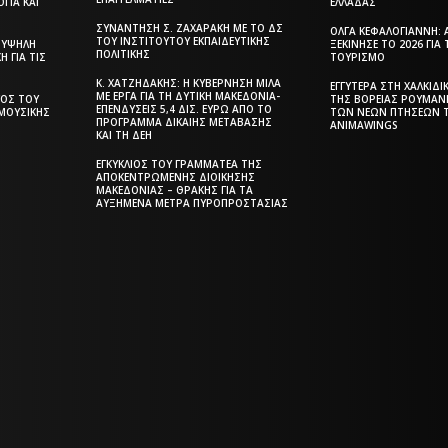
ΓΊΑ ΚΑΙ
ΕΛΛΆΔΑΣ
ΣΥΝΆΝΤΗΣΗ Σ. ΖΑΧΑΡΆΚΗ ΜΕ ΤΟ ΔΣ
ΌΛΓΑ ΚΕΦΑΛΟΓΙΆΝΝΗ: 
ΤΟΥ ΙΝΣΤΙΤΟΎΤΟΥ ΕΚΠΑΙΔΕΥΤΙΚΉΣ
, ΥΨΗΛΉ
ΞΕΚΊΝΗΣΕ ΤΟ 2026 ΓΙΑ
ΠΟΛΙΤΙΚΉΣ
Ή ΓΙΑ ΤΙΣ
ΤΟΥΡΙΣΜΌ
Κ. ΧΑΤΖΗΔΆΚΗΣ: Η ΚΥΒΈΡΝΗΣΗ ΜΙΛΆ
ΕΓΓΎΤΕΡΑ ΣΤΗ ΧΑΛΚΙΔΙ
ΜΕ ΈΡΓΑ ΓΙΑ ΤΗ ΔΥΤΙΚΉ ΜΑΚΕΔΟΝΊΑ-
ΓΌΣ ΤΟΥ
ΤΗΣ ΒΌΡΕΙΑΣ ΡΟΥΜΑΝ
ΕΠΕΝΔΎΣΕΙΣ 5,4 ΔΙΣ. ΕΥΡΏ ΑΠΌ ΤΟ
 ΜΟΥΣΙΚΉΣ
ΤΩΝ ΝΈΩΝ ΠΤΉΣΕΩΝ 
ΠΡΌΓΡΑΜΜΑ ΔΊΚΑΙΗΣ ΜΕΤΆΒΑΣΗΣ
ANIMAWINGS
ΚΑΙ ΤΗ ΔΕΗ
ΕΓΚΎΚΛΙΟΣ ΤΟΥ ΓΡΑΜΜΑΤΈΑ ΤΗΣ
ΑΠΟΚΕΝΤΡΩΜΈΝΗΣ ΔΙΟΊΚΗΣΗΣ
ΜΑΚΕΔΟΝΊΑΣ – ΘΡΆΚΗΣ ΓΙΑ ΤΑ
Η ΘΕΣΣΑΛΟΝΙ
ΑΥΞΗΜΈΝΑ ΜΈΤΡΑ ΠΥΡΟΠΡΟΣΤΑΣΊΑΣ
ΣΙΑ
ΣΗΜΕΡΑ - ΗΜΕ
ΙΔΑ
ΤΟΠΙΚΗ ΕΦΗΜ
Η ΘΕΣΣΑΛΟΝΙΚΗ
ΚΗΣ
ΤΗΣ ΘΕΣΣΑΛΟ
ΣΗΜΕΡΑ - ΗΜΕΡΗΣΙΑ
ΤΟΠΙΚΗ ΕΦΗΜΕΡΙΔΑ
ΤΗΣ ΘΕΣΣΑΛΟΝΙΚΗΣ
 and