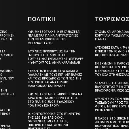
ΠΟΛΙΤΙΚΗ
ΤΟΥΡΙΣΜΟ
ΆΣΙΝΟ
ΚΥΡ. ΜΗΤΣΟΤΆΚΗΣ: Η ΕΕ ΧΡΕΙΆΖΕΤΑΙ
ΧΡΏΜΑ ΚΑΙ ΆΡΩΜΑ ΧΑΛ
ΟΡΡΌΦΗΣΗ
ΝΈΑ ΜΈΤΡΑ ΓΙΑ ΝΑ ΑΝΤΙΜΕΤΩΠΊΣΕΙ
ΚΟΡΥΦΑΊΑ ΤΑΞΙΔΙΩΤΙΚ
18% ΣΤΗ
ΤΗΝ ΕΡΓΑΛΕΙΟΠΟΊΗΣΗ ΤΗΣ
ΙΤΑΛΊΑΣ
ΜΕΤΑΝΆΣΤΕΥΣΗΣ
ΑΥΞΉΘΗΚΕ ΚΑΤΆ 4,7% Η
ΜΕΤΆ
ΔΎΟ ΝΈΕΣ ΠΡΟΚΗΡΎΞΕΙΣ ΓΙΑ ΤΗΝ
ΚΊΝΗΣΗ ΤΟΝ ΙΟΎΝΙΟ Σ
Υ, ΎΨΟΥΣ
ΕΝΊΣΧΥΣΗ ΤΗΣ ΔΗΜΌΣΙΑΣ
ΠΕΡΙΦΕΡΕΙΑΚΆ ΑΕΡΟΔ
Ο
ΤΟΥΡΙΣΤΙΚΉΣ ΕΚΠΑΊΔΕΥΣΗΣ ΥΠΈΓΡΑΨΕ
Η ΥΦΥΠΟΥΡΓΌΣ, ΆΝΝΑ ΚΑΡΑΜΑΝΛΉ
ΕΝΙΣΧΥΜΈΝΗ Η ΠΑΡΟΥΣ
ΠΕΡΙΦΈΡΕΙΑΣ ΚΕΝΤΡΙΚ
ΚΟΝΟΜΙΚΉ
ΣΥΝΆΝΤΗΣΗ ΓΡΑΜΜΑΤΈΑ ΑΔΜΘ Δ.
ΜΑΚΕΔΟΝΊΑΣ ΣΤΟ ΕΤΉ
80
ΓΑΛΑΜΆΤΗ ΜΕ ΤΟΥΣ ΠΕΡΙΦΕΡΕΙΆΡΧΕΣ
ΤΟΥ ICCA ΣΤΗ ΘΕΣΣΑΛ
ΊΩΝ, ΠΟΥ
ΚΑΙ ΤΟΥΣ ΠΡΟΈΔΡΟΥΣ ΤΩΝ ΠΕΔ ΤΗΣ
025
ΚΕΝΤΡΙΚΉΣ ΚΑΙ ΑΝΑΤΟΛΙΚΉΣ
STAMA GREECE: ΆΝΟΔ
ΜΑΚΕΔΟΝΊΑΣ ΚΑΙ ΘΡΆΚΗΣ
ΠΛΗΡΌΤΗΤΑΣ 7,1% ΣΤ
 ΤΗΝ
ΒΡΑΧΥΧΡΌΝΙΑ ΜΊΣΘΩΣ
ΚΡΙΣΗ – ΤΙ
ΚΥΡ. ΜΗΤΣΟΤΆΚΗΣ: «ΉΡΘΕ Η ΏΡΑ ΝΑ
ΔΡΆΣΟΥΜΕ ΑΚΌΜΗ ΠΕΡΙΣΣΌΤΕΡΟ,
ΑΎΞΗΣΗ 30% ΤΩΝ ΕΠΙ
ΣΤΟ ΠΛΑΊΣΙΟ ΕΝΌΣ ΣΥΛΛΟΓΙΚΟΎ
ΤΑΞΙΔΕΎΟΥΝ ΠΡΟΣ ΤΟ
ΠΟΛΙΤΙΚΟΎ ΚΈΝΤΡΟΥ»
ΦΈΤΟΣ, ΜΕ ΠΡΏΤΟΥΣ 
ΔΑ ΣΤΗ
ΡΟΥΜΆΝΟΥΣ
Σ ΠΡΟΣ
Θ. ΚΟΝΤΟΓΕΏΡΓΗΣ: ΣΤΟ ΕΠΊΚΕΝΤΡΟ
ΤΗΣ ΔΕΘ ΣΥΝΤΑΞΙΟΎΧΟΙ,
Η ΝΆΞΟΣ ΣΤΟ ΕΠΊΚΕΝ
ΟΙΚΟΓΈΝΕΙΕΣ, ΜΕΣΑΊΑ ΤΆΞΗ,
ΔΙΕΘΝΏΝ ΜΜΕ ΩΣ Ο Κ
ΕΠΙΧΕΙΡΉΣΕΙΣ ΚΑΙ ΕΛΕΎΘΕΡΟΙ
ΟΥΡΓΕΊΟ
ΠΟΛΥΘΕΜΑΤΙΚΌΣ ΠΡΟ
ΕΠΑΓΓΕΛΜΑΤΊΕΣ