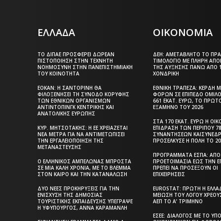
ΕΛΛΑΔΑ
ΟΙΚΟΝΟΜΙΑ
ΤΟ ΔΙΠΑΕ ΠΡΟΣΦΈΡΕΙ ΔΩΡΕΆΝ
ΔΕΗ: ΑΜΕΤΆΒΛΗΤΟ ΤΟ ΠΡ
ΠΙΣΤΟΠΟΊΗΣΗ ΣΤΗΝ ΤΕΧΝΗΤΉ
ΤΙΜΟΛΌΓΙΟ ΜΕ ΠΛΉΡΗ ΑΠ
ΝΟΗΜΟΣΎΝΗ ΣΤΗΝ ΠΑΝΕΠΙΣΤΗΜΙΑΚΉ
ΤΗΣ ΑΎΞΗΣΗΣ ΠΆΝΩ ΑΠΌ 
ΤΟΥ ΚΟΙΝΌΤΗΤΑ
ΧΟΝΔΡΙΚΉ
ΕΟΚΑΝ: Η ΣΑΝΤΟΡΊΝΗ ΘΑ
ΕΘΝΙΚΉ ΤΡΆΠΕΖΑ: ΚΈΡΔΗ 
ΦΙΛΟΞΕΝΉΣΕΙ ΤΗ ΣΎΝΟΔΟ ΚΟΡΥΦΉΣ
ΦΌΡΩΝ ΣΕ ΕΠΊΠΕΔΟ ΟΜΊΛΟ
ΤΩΝ ΕΘΝΙΚΏΝ ΟΡΓΑΝΙΣΜΏΝ
661 ΕΚΑΤ. ΕΥΡΏ, ΤΟ ΠΡΏΤ
ΑΝΤΙΝΤΌΠΙΝΓΚ ΚΕΝΤΡΙΚΉΣ ΚΑΙ
ΕΞΆΜΗΝΟ ΤΟΥ 2026
ΑΝΑΤΟΛΙΚΉΣ ΕΥΡΏΠΗΣ
ΣΤΑ 170 ΕΚΑΤ. ΕΥΡΏ Η ΟΙ
ΚΥΡ. ΜΗΤΣΟΤΆΚΗΣ: Η ΕΕ ΧΡΕΙΆΖΕΤΑΙ
ΕΠΊΔΡΑΣΗ ΤΩΝ ΠΕΡΊΠΟΥ 7
ΝΈΑ ΜΈΤΡΑ ΓΙΑ ΝΑ ΑΝΤΙΜΕΤΩΠΊΣΕΙ
ΣΥΝΑΝΤΉΣΕΩΝ ΚΑΙΣΥΝΕΔΡ
ΤΗΝ ΕΡΓΑΛΕΙΟΠΟΊΗΣΗ ΤΗΣ
ΠΡΟΣΈΛΚΥΣΕ Η ΠΌΛΗ ΤΟ 2
ΜΕΤΑΝΆΣΤΕΥΣΗΣ
ΠΡΟΓΡΆΜΜΑΤΑ EΣΠΑ: ΑΠΌ
Ο ΕΛΛΗΝΙΚΌΣ ΑΜΠΕΛΏΝΑΣ ΜΠΡΟΣΤΆ
ΠΡΟΕΤΟΙΜΑΣΊΑ ΈΩΣ ΤΗΝ ΈΓ
ΣΕ ΜΙΑ ΚΑΛΉ ΧΡΟΝΙΆ, ΜΕ ΤΟ ΒΛΈΜΜΑ
ΠΡΈΠΕΙ ΝΑ ΠΡΟΣΈΞΟΥΝ ΟΙ
ΣΤΟΝ ΚΑΙΡΌ ΚΑΙ ΤΗΝ ΚΑΤΑΝΆΛΩΣΗ
ΕΠΙΧΕΙΡΉΣΕΙΣ
ΔΎΟ ΝΈΕΣ ΠΡΟΚΗΡΎΞΕΙΣ ΓΙΑ ΤΗΝ
EUROSTAT: ΠΡΏΤΗ Η ΕΛΛΆ
ΕΝΊΣΧΥΣΗ ΤΗΣ ΔΗΜΌΣΙΑΣ
ΜΕΊΩΣΗ ΤΟΥ ΛΌΓΟΥ ΧΡΈΟΥ
ΤΟΥΡΙΣΤΙΚΉΣ ΕΚΠΑΊΔΕΥΣΗΣ ΥΠΈΓΡΑΨΕ
ΑΕΠ ΤΟ Α’ ΤΡΊΜΗΝΟ
Η ΥΦΥΠΟΥΡΓΌΣ, ΆΝΝΑ ΚΑΡΑΜΑΝΛΉ
ΕΣΕΕ: ΔΙΆΛΟΓΟΣ ΜΕ ΤΟ ΥΠ