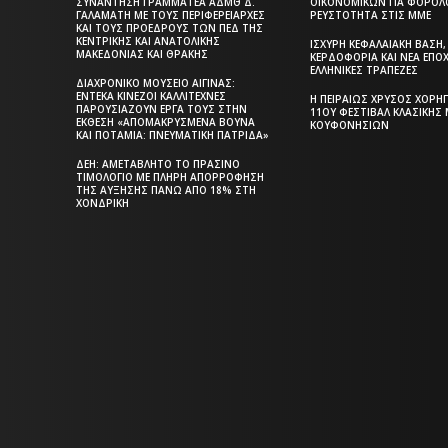
ΣΥΝΆΝΤΗΣΗ ΓΡΑΜΜΑΤΈΑ ΑΔΜΘ Δ.
ΟΙΚΟΝΟΜΙΚΏΝ ΓΙΑ ΦΟΡΟΛΟ
ΓΑΛΑΜΆΤΗ ΜΕ ΤΟΥΣ ΠΕΡΙΦΕΡΕΙΆΡΧΕΣ
ΡΕΥΣΤΌΤΗΤΑ ΣΤΙΣ ΜΜΕ
ΚΑΙ ΤΟΥΣ ΠΡΟΈΔΡΟΥΣ ΤΩΝ ΠΕΔ ΤΗΣ
ΚΕΝΤΡΙΚΉΣ ΚΑΙ ΑΝΑΤΟΛΙΚΉΣ
ΙΣΧΥΡΉ ΚΕΦΑΛΑΙΑΚΉ ΒΆΣΗ
ΜΑΚΕΔΟΝΊΑΣ ΚΑΙ ΘΡΆΚΗΣ
ΚΕΡΔΟΦΟΡΊΑ ΚΑΙ ΝΈΑ ΕΠΟΧ
ΕΛΛΗΝΙΚΈΣ ΤΡΆΠΕΖΕΣ
ΔΙΑΧΡΟΝΙΚΌ ΜΟΥΣΕΊΟ ΑΊΓΙΝΑΣ:
ΈΝΤΕΚΑ ΚΙΝΈΖΟΙ ΚΑΛΛΙΤΈΧΝΕΣ
Η ΠΕΙΡΑΙΏΣ ΧΡΥΣΌΣ ΧΟΡΗ
ΠΑΡΟΥΣΙΆΖΟΥΝ ΈΡΓΑ ΤΟΥΣ ΣΤΗΝ
11ΟΥ ΦΕΣΤΙΒΆΛ ΚΛΑΣΙΚΉΣ
ΈΚΘΕΣΗ «ΑΠΟΜΑΚΡΥΣΜΈΝΑ ΒΟΥΝΆ
ΚΟΥΦΟΝΗΣΊΩΝ
ΚΑΙ ΠΟΤΆΜΙΑ: ΠΝΕΥΜΑΤΙΚΉ ΠΑΤΡΊΔΑ»
ΔΕΗ: ΑΜΕΤΆΒΛΗΤΟ ΤΟ ΠΡΆΣΙΝΟ
ΤΙΜΟΛΌΓΙΟ ΜΕ ΠΛΉΡΗ ΑΠΟΡΡΌΦΗΣΗ
ΤΗΣ ΑΎΞΗΣΗΣ ΠΆΝΩ ΑΠΌ 18% ΣΤΗ
Η ΘΕΣΣΑΛΟΝΙΚΗ
ΧΟΝΔΡΙΚΉ
ΣΗΜΕΡΑ - ΗΜΕΡΗ
ΤΟΠΙΚΗ ΕΦΗΜΕΡ
ΤΗΣ ΘΕΣΣΑΛΟΝΙ
Η ΘΕΣΣΑΛΟΝΙΚΗ ΣΗΜΕΡΑ - ΗΜΕΡΗΣΙΑ ΤΟΠΙΚΗ
ΕΦΗΜΕΡΙΔΑ ΤΗΣ ΘΕΣΣΑΛΟΝΙΚΗΣ
Html code here! Replace this with any non empty text