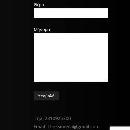
Θέμα
Μήνυμα
Τηλ: 2310925300
Email: thessimera@gmail.com