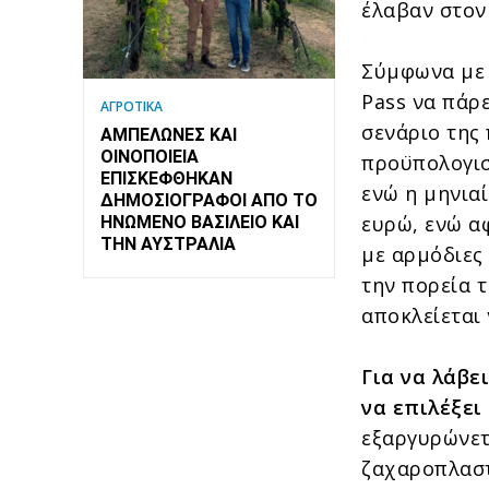
έλαβαν στον
Σύμφωνα με 
Pass να πάρε
ΑΓΡΟΤΙΚΑ
σενάριο της
ΑΜΠΕΛΏΝΕΣ ΚΑΙ
ΟΙΝΟΠΟΙΕΊΑ
προϋπολογισ
ΕΠΙΣΚΈΦΘΗΚΑΝ
ενώ η μηνια
ΔΗΜΟΣΙΟΓΡΆΦΟΙ ΑΠΌ ΤΟ
ευρώ, ενώ α
ΗΝΩΜΈΝΟ ΒΑΣΊΛΕΙΟ ΚΑΙ
ΤΗΝ ΑΥΣΤΡΑΛΊΑ
με αρμόδιες
την πορεία 
αποκλείεται 
Για να λάβε
να επιλέξει
εξαργυρώνετ
ζαχαροπλαστ