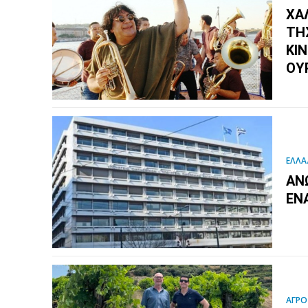
ΧΑ
ΤΗ
ΚΙ
ΟΥ
ΕΛΛΑ
ΆΝΩ
ΈΝ
ΑΓΡΟ