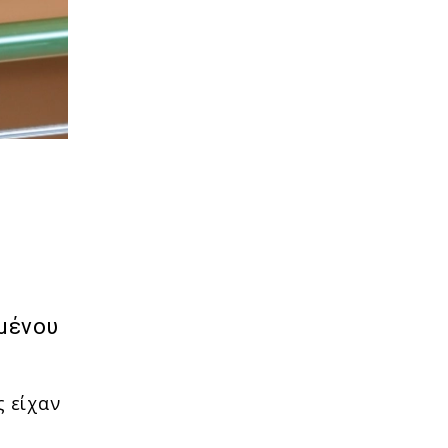
ημένου
ς είχαν