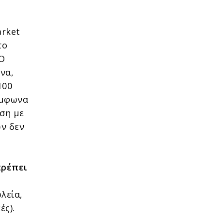
arket
το
 Ο
να,
100
ύμφωνα
ηση με
ων δεν
πρέπει
λεία,
ές).