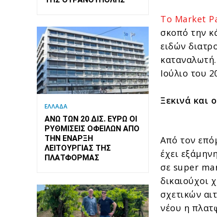
Το Market P
σκοπό την κ
ειδών διατρ
καταναλωτή.
Ιούλιο του 2
Ξεκινά και 
ΕΛΛΑΔΑ
ΆΝΩ ΤΩΝ 20 ΔΙΣ. ΕΥΡΏ ΟΙ
ΡΥΘΜΊΣΕΙΣ ΟΦΕΙΛΏΝ ΑΠΌ
ΤΗΝ ΈΝΑΡΞΗ
Από τον επό
ΛΕΙΤΟΥΡΓΊΑΣ ΤΗΣ
έχει εξάμηνη
ΠΛΑΤΦΌΡΜΑΣ
σε super mar
δικαιούχοι 
σχετικών αι
νέου η πλατ