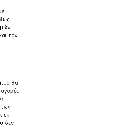
με
δίως
ιμών
και τον
 που θα
 αγορές
δη
 των
ι εκ
ου δεν