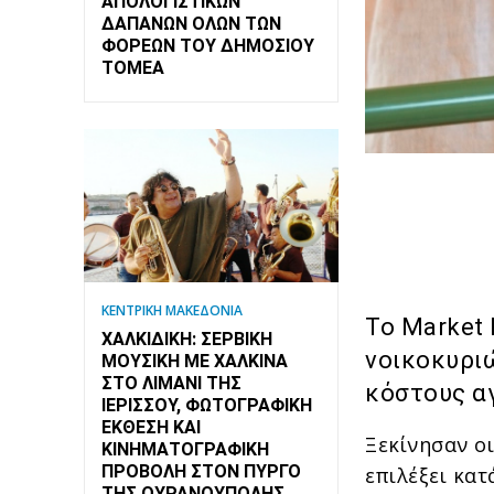
ΑΠΟΛΟΓΙΣΤΙΚΏΝ
ΔΑΠΑΝΏΝ ΌΛΩΝ ΤΩΝ
ΦΟΡΈΩΝ ΤΟΥ ΔΗΜΟΣΊΟΥ
ΤΟΜΈΑ
ΚΕΝΤΡΙΚΗ ΜΑΚΕΔΟΝΙΑ
Το Market
ΧΑΛΚΙΔΙΚΉ: ΣΕΡΒΙΚΉ
νοικοκυρι
ΜΟΥΣΙΚΉ ΜΕ ΧΆΛΚΙΝΑ
ΣΤΟ ΛΙΜΆΝΙ ΤΗΣ
κόστους α
ΙΕΡΙΣΣΟΎ, ΦΩΤΟΓΡΑΦΙΚΉ
ΈΚΘΕΣΗ ΚΑΙ
Ξεκίνησαν ο
ΚΙΝΗΜΑΤΟΓΡΑΦΙΚΉ
ΠΡΟΒΟΛΉ ΣΤΟΝ ΠΎΡΓΟ
επιλέξει κατ
ΤΗΣ ΟΥΡΑΝΟΎΠΟΛΗΣ