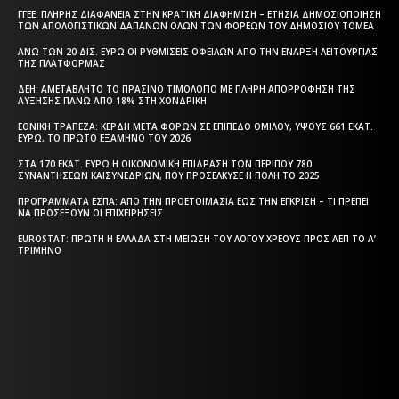
ΓΓΕΕ: ΠΛΉΡΗΣ ΔΙΑΦΆΝΕΙΑ ΣΤΗΝ ΚΡΑΤΙΚΉ ΔΙΑΦΉΜΙΣΗ – EΤΉΣΙΑ ΔΗΜΟΣΙΟΠΟΊΗΣΗ
ΤΩΝ ΑΠΟΛΟΓΙΣΤΙΚΏΝ ΔΑΠΑΝΏΝ ΌΛΩΝ ΤΩΝ ΦΟΡΈΩΝ ΤΟΥ ΔΗΜΟΣΊΟΥ ΤΟΜΈΑ
ΆΝΩ ΤΩΝ 20 ΔΙΣ. ΕΥΡΏ ΟΙ ΡΥΘΜΊΣΕΙΣ ΟΦΕΙΛΏΝ ΑΠΌ ΤΗΝ ΈΝΑΡΞΗ ΛΕΙΤΟΥΡΓΊΑΣ
ΤΗΣ ΠΛΑΤΦΌΡΜΑΣ
ΔΕΗ: ΑΜΕΤΆΒΛΗΤΟ ΤΟ ΠΡΆΣΙΝΟ ΤΙΜΟΛΌΓΙΟ ΜΕ ΠΛΉΡΗ ΑΠΟΡΡΌΦΗΣΗ ΤΗΣ
ΑΎΞΗΣΗΣ ΠΆΝΩ ΑΠΌ 18% ΣΤΗ ΧΟΝΔΡΙΚΉ
ΕΘΝΙΚΉ ΤΡΆΠΕΖΑ: ΚΈΡΔΗ ΜΕΤΆ ΦΌΡΩΝ ΣΕ ΕΠΊΠΕΔΟ ΟΜΊΛΟΥ, ΎΨΟΥΣ 661 ΕΚΑΤ.
ΕΥΡΏ, ΤΟ ΠΡΏΤΟ ΕΞΆΜΗΝΟ ΤΟΥ 2026
ΣΤΑ 170 ΕΚΑΤ. ΕΥΡΏ Η ΟΙΚΟΝΟΜΙΚΉ ΕΠΊΔΡΑΣΗ ΤΩΝ ΠΕΡΊΠΟΥ 780
ΣΥΝΑΝΤΉΣΕΩΝ ΚΑΙΣΥΝΕΔΡΊΩΝ, ΠΟΥ ΠΡΟΣΈΛΚΥΣΕ Η ΠΌΛΗ ΤΟ 2025
ΠΡΟΓΡΆΜΜΑΤΑ EΣΠΑ: ΑΠΌ ΤΗΝ ΠΡΟΕΤΟΙΜΑΣΊΑ ΈΩΣ ΤΗΝ ΈΓΚΡΙΣΗ – ΤΙ ΠΡΈΠΕΙ
ΝΑ ΠΡΟΣΈΞΟΥΝ ΟΙ ΕΠΙΧΕΙΡΉΣΕΙΣ
EUROSTAT: ΠΡΏΤΗ Η ΕΛΛΆΔΑ ΣΤΗ ΜΕΊΩΣΗ ΤΟΥ ΛΌΓΟΥ ΧΡΈΟΥΣ ΠΡΟΣ ΑΕΠ ΤΟ Α’
ΤΡΊΜΗΝΟ
Η ΘΕΣΣΑΛΟΝΙΚΗ ΣΗΜΕΡΑ - ΗΜΕΡΗΣΙΑ ΤΟΠΙΚΗ