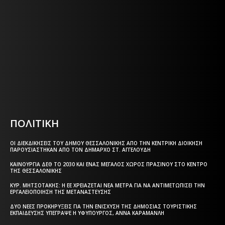
ΕΦΗΜΕΡΙΔΑ ΤΗΣ ΘΕΣΣΑΛΟΝΙΚΗΣ
Η ΘΕΣΣΑΛΟΝΙΚΗ ΣΗΜΕΡΑ - ΗΜΕΡΗΣΙΑ ΤΟΠΙΚΗ
ΕΦΗΜΕΡΙΔΑ ΤΗΣ ΘΕΣΣΑΛΟΝΙΚΗΣ
Html code here! Replace this with any non empty text and
that's it.
ΠΟΛΙΤΙΚΗ
ΟΙ ΔΙΕΚΔΙΚΉΣΕΙΣ ΤΟΥ ΔΉΜΟΥ ΘΕΣΣΑΛΟΝΊΚΗΣ ΑΠΌ ΤΗΝ ΚΕΝΤΡΙΚΉ ΔΙΟΊΚΗΣΗ
ΠΑΡΟΥΣΙΆΣΤΗΚΑΝ ΑΠΌ ΤΟΝ ΔΉΜΑΡΧΟ ΣΤ. ΑΓΓΕΛΟΎΔΗ
ΚΑΙΝΟΎΡΓΙΑ ΔΕΘ ΤΟ 2030 ΚΑΙ ΈΝΑΣ ΜΕΓΆΛΟΣ ΧΏΡΟΣ ΠΡΑΣΊΝΟΥ ΣΤΟ ΚΈΝΤΡΟ
ΤΗΣ ΘΕΣΣΑΛΟΝΊΚΗΣ
ΚΥΡ. ΜΗΤΣΟΤΆΚΗΣ: Η ΕΕ ΧΡΕΙΆΖΕΤΑΙ ΝΈΑ ΜΈΤΡΑ ΓΙΑ ΝΑ ΑΝΤΙΜΕΤΩΠΊΣΕΙ ΤΗΝ
ΕΡΓΑΛΕΙΟΠΟΊΗΣΗ ΤΗΣ ΜΕΤΑΝΆΣΤΕΥΣΗΣ
ΔΎΟ ΝΈΕΣ ΠΡΟΚΗΡΎΞΕΙΣ ΓΙΑ ΤΗΝ ΕΝΊΣΧΥΣΗ ΤΗΣ ΔΗΜΌΣΙΑΣ ΤΟΥΡΙΣΤΙΚΉΣ
ΕΚΠΑΊΔΕΥΣΗΣ ΥΠΈΓΡΑΨΕ Η ΥΦΥΠΟΥΡΓΌΣ, ΆΝΝΑ ΚΑΡΑΜΑΝΛΉ