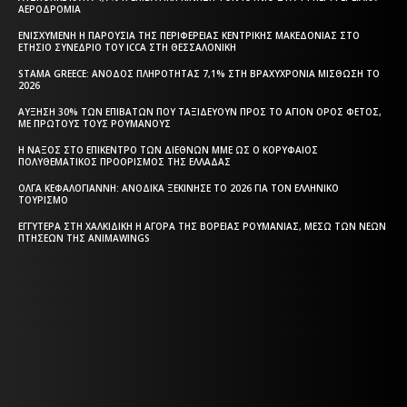
ΑΕΡΟΔΡΌΜΙΑ
ΕΝΙΣΧΥΜΈΝΗ Η ΠΑΡΟΥΣΊΑ ΤΗΣ ΠΕΡΙΦΈΡΕΙΑΣ ΚΕΝΤΡΙΚΉΣ ΜΑΚΕΔΟΝΊΑΣ ΣΤΟ
ΕΤΉΣΙΟ ΣΥΝΈΔΡΙΟ ΤΟΥ ICCA ΣΤΗ ΘΕΣΣΑΛΟΝΊΚΗ
STAMA GREECE: ΆΝΟΔΟΣ ΠΛΗΡΌΤΗΤΑΣ 7,1% ΣΤΗ ΒΡΑΧΥΧΡΌΝΙΑ ΜΊΣΘΩΣΗ ΤΟ
2026
ΑΎΞΗΣΗ 30% ΤΩΝ ΕΠΙΒΑΤΏΝ ΠΟΥ ΤΑΞΙΔΕΎΟΥΝ ΠΡΟΣ ΤΟ ΆΓΙΟΝ ΌΡΟΣ ΦΈΤΟΣ,
ΜΕ ΠΡΏΤΟΥΣ ΤΟΥΣ ΡΟΥΜΆΝΟΥΣ
Η ΝΆΞΟΣ ΣΤΟ ΕΠΊΚΕΝΤΡΟ ΤΩΝ ΔΙΕΘΝΏΝ ΜΜΕ ΩΣ Ο ΚΟΡΥΦΑΊΟΣ
ΠΟΛΥΘΕΜΑΤΙΚΌΣ ΠΡΟΟΡΙΣΜΌΣ ΤΗΣ ΕΛΛΆΔΑΣ
ΌΛΓΑ ΚΕΦΑΛΟΓΙΆΝΝΗ: ΑΝΟΔΙΚΆ ΞΕΚΊΝΗΣΕ ΤΟ 2026 ΓΙΑ ΤΟΝ ΕΛΛΗΝΙΚΌ
ΤΟΥΡΙΣΜΌ
ΕΓΓΎΤΕΡΑ ΣΤΗ ΧΑΛΚΙΔΙΚΉ Η ΑΓΟΡΆ ΤΗΣ ΒΌΡΕΙΑΣ ΡΟΥΜΑΝΊΑΣ, ΜΈΣΩ ΤΩΝ ΝΈΩΝ
ΠΤΉΣΕΩΝ ΤΗΣ ANIMAWINGS
Η ΘΕΣΣΑΛΟΝΙΚΗ ΣΗΜΕΡΑ - ΗΜΕΡΗΣΙΑ ΤΟΠΙΚΗ
ΕΦΗΜΕΡΙΔΑ ΤΗΣ ΘΕΣΣΑΛΟΝΙΚΗΣ