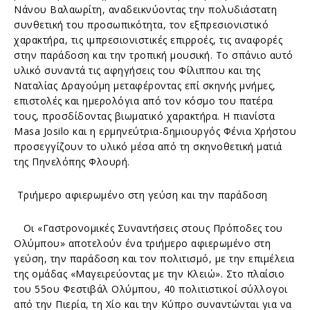
Νάνου Βαλαωρίτη, αναδεικνύοντας την πολυδιάστατη
συνθετική του προσωπικότητα, τον εξπρεσιονιστικό
χαρακτήρα, τις ιμπρεσιονιστικές επιρροές, τις αναφορές
στην παράδοση και την τροπική μουσική. Το σπάνιο αυτό
υλικό συναντά τις αφηγήσεις του Φίλιππου και της
Ναταλίας Δραγούμη μεταφέροντας επί σκηνής μνήμες,
επιστολές και ημερολόγια από τον κόσμο του πατέρα
τους, προσδίδοντας βιωματικό χαρακτήρα. Η πιανίστα
Masa Josilo και η ερμηνεύτρια-δημιουργός Φένια Χρήστου
προσεγγίζουν το υλικό μέσα από τη σκηνοθετική ματιά
της Πηνελόπης Φλουρή.
Τριήμερο αφιερωμένο στη γεύση και την παράδοση
Οι «Γαστρονομικές Συναντήσεις στους Πρόποδες του
Ολύμπου» αποτελούν ένα τριήμερο αφιερωμένο στη
γεύση, την παράδοση και τον πολιτισμό, με την επιμέλεια
της ομάδας «Μαγειρεύοντας με την Κλειώ». Στο πλαίσιο
του 55ου Φεστιβάλ Ολύμπου, 40 πολιτιστικοί σύλλογοι
από την Πιερία, τη Χίο και την Κύπρο συναντώνται για να