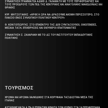
ΣΥΝΆΝΤΗΣΗ ΓΡΑΜΜΑΤΈΑ ΑΔΜΘ Δ. ΓΑΛΑΜΆΤΗ ΜΕ ΤΟΥΣ ΠΕΡΙΦΕΡΕΙΆΡΧΕΣ ΚΑΙ
ΤΟΥΣ ΠΡΟΈΔΡΟΥΣ ΤΩΝ ΠΕΔ ΤΗΣ ΚΕΝΤΡΙΚΉΣ ΚΑΙ ΑΝΑΤΟΛΙΚΉΣ ΜΑΚΕΔΟΝΊΑΣ ΚΑΙ
ΘΡΆΚΗΣ
ΚΥΡ. ΜΗΤΣΟΤΆΚΗΣ: «ΉΡΘΕ Η ΏΡΑ ΝΑ ΔΡΆΣΟΥΜΕ ΑΚΌΜΗ ΠΕΡΙΣΣΌΤΕΡΟ, ΣΤΟ
ΠΛΑΊΣΙΟ ΕΝΌΣ ΣΥΛΛΟΓΙΚΟΎ ΠΟΛΙΤΙΚΟΎ ΚΈΝΤΡΟΥ»
Θ. ΚΟΝΤΟΓΕΏΡΓΗΣ: ΣΤΟ ΕΠΊΚΕΝΤΡΟ ΤΗΣ ΔΕΘ ΣΥΝΤΑΞΙΟΎΧΟΙ, ΟΙΚΟΓΈΝΕΙΕΣ,
ΜΕΣΑΊΑ ΤΆΞΗ, ΕΠΙΧΕΙΡΉΣΕΙΣ ΚΑΙ ΕΛΕΎΘΕΡΟΙ ΕΠΑΓΓΕΛΜΑΤΊΕΣ
ΣΥΝΆΝΤΗΣΗ Σ. ΖΑΧΑΡΆΚΗ ΜΕ ΤΟ ΔΣ ΤΟΥ ΙΝΣΤΙΤΟΎΤΟΥ ΕΚΠΑΙΔΕΥΤΙΚΉΣ
ΠΟΛΙΤΙΚΉΣ
Η ΘΕΣΣΑΛΟΝΙΚΗ ΣΗΜΕΡΑ - ΗΜΕΡΗΣΙΑ ΤΟΠΙΚΗ
ΕΦΗΜΕΡΙΔΑ ΤΗΣ ΘΕΣΣΑΛΟΝΙΚΗΣ
ΤΟΥΡΙΣΜΟΣ
ΧΡΏΜΑ ΚΑΙ ΆΡΩΜΑ ΧΑΛΚΙΔΙΚΉΣ ΣΤΑ ΚΟΡΥΦΑΊΑ ΤΑΞΙΔΙΩΤΙΚΆ ΜΈΣΑ ΤΗΣ
ΙΤΑΛΊΑΣ
ΑΥΞΉΘΗΚΕ ΚΑΤΆ 4,7% Η ΕΠΙΒΑΤΙΚΉ ΚΊΝΗΣΗ ΤΟΝ ΙΟΎΝΙΟ ΣΤΑ 14 ΠΕΡΙΦΕΡΕΙΑΚΆ