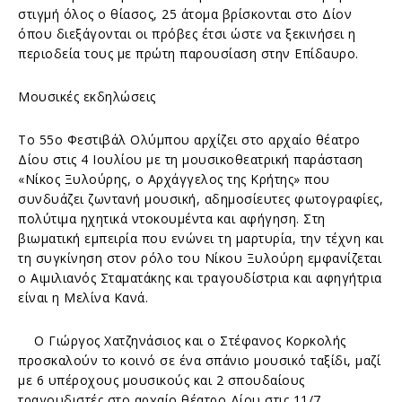
στιγμή όλος ο θίασος, 25 άτομα βρίσκονται στο Δίον
όπου διεξάγονται οι πρόβες έτσι ώστε να ξεκινήσει η
περιοδεία τους με πρώτη παρουσίαση στην Επίδαυρο.
Μουσικές εκδηλώσεις
Το 55ο Φεστιβάλ Ολύμπου αρχίζει στο αρχαίο θέατρο
Δίου στις 4 Ιουλίου με τη μουσικοθεατρική παράσταση
«Νίκος Ξυλούρης, ο Αρχάγγελος της Κρήτης» που
συνδυάζει ζωντανή μουσική, αδημοσίευτες φωτογραφίες,
πολύτιμα ηχητικά ντοκουμέντα και αφήγηση. Στη
βιωματική εμπειρία που ενώνει τη μαρτυρία, την τέχνη και
τη συγκίνηση στον ρόλο του Νίκου Ξυλούρη εμφανίζεται
ο Αιμιλιανός Σταματάκης και τραγουδίστρια και αφηγήτρια
είναι η Μελίνα Κανά.
Ο Γιώργος Χατζηνάσιος και ο Στέφανος Κορκολής
προσκαλούν το κοινό σε ένα σπάνιο μουσικό ταξίδι, μαζί
με 6 υπέροχους μουσικούς και 2 σπουδαίους
τραγουδιστές στο αρχαίο θέατρο Δίου στις 11/7.