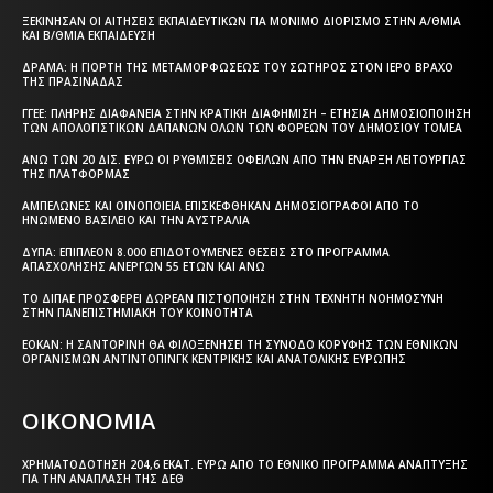
ΞΕΚΊΝΗΣΑΝ ΟΙ ΑΙΤΉΣΕΙΣ ΕΚΠΑΙΔΕΥΤΙΚΏΝ ΓΙΑ ΜΌΝΙΜΟ ΔΙΟΡΙΣΜΌ ΣΤΗΝ Α/ΘΜΙΑ
ΚΑΙ Β/ΘΜΙΑ ΕΚΠΑΊΔΕΥΣΗ
ΔΡΆΜΑ: Η ΓΙΟΡΤΉ ΤΗΣ ΜΕΤΑΜΟΡΦΏΣΕΩΣ ΤΟΥ ΣΩΤΉΡΟΣ ΣΤΟΝ ΙΕΡΌ ΒΡΆΧΟ
ΤΗΣ ΠΡΑΣΙΝΆΔΑΣ
ΓΓΕΕ: ΠΛΉΡΗΣ ΔΙΑΦΆΝΕΙΑ ΣΤΗΝ ΚΡΑΤΙΚΉ ΔΙΑΦΉΜΙΣΗ – EΤΉΣΙΑ ΔΗΜΟΣΙΟΠΟΊΗΣΗ
ΤΩΝ ΑΠΟΛΟΓΙΣΤΙΚΏΝ ΔΑΠΑΝΏΝ ΌΛΩΝ ΤΩΝ ΦΟΡΈΩΝ ΤΟΥ ΔΗΜΟΣΊΟΥ ΤΟΜΈΑ
ΆΝΩ ΤΩΝ 20 ΔΙΣ. ΕΥΡΏ ΟΙ ΡΥΘΜΊΣΕΙΣ ΟΦΕΙΛΏΝ ΑΠΌ ΤΗΝ ΈΝΑΡΞΗ ΛΕΙΤΟΥΡΓΊΑΣ
ΤΗΣ ΠΛΑΤΦΌΡΜΑΣ
ΑΜΠΕΛΏΝΕΣ ΚΑΙ ΟΙΝΟΠΟΙΕΊΑ ΕΠΙΣΚΈΦΘΗΚΑΝ ΔΗΜΟΣΙΟΓΡΆΦΟΙ ΑΠΌ ΤΟ
ΗΝΩΜΈΝΟ ΒΑΣΊΛΕΙΟ ΚΑΙ ΤΗΝ ΑΥΣΤΡΑΛΊΑ
ΔΥΠΑ: ΕΠΙΠΛΈΟΝ 8.000 ΕΠΙΔΟΤΟΎΜΕΝΕΣ ΘΈΣΕΙΣ ΣΤΟ ΠΡΌΓΡΑΜΜΑ
ΑΠΑΣΧΌΛΗΣΗΣ ΑΝΈΡΓΩΝ 55 ΕΤΏΝ ΚΑΙ ΆΝΩ
ΤΟ ΔΙΠΑΕ ΠΡΟΣΦΈΡΕΙ ΔΩΡΕΆΝ ΠΙΣΤΟΠΟΊΗΣΗ ΣΤΗΝ ΤΕΧΝΗΤΉ ΝΟΗΜΟΣΎΝΗ
ΣΤΗΝ ΠΑΝΕΠΙΣΤΗΜΙΑΚΉ ΤΟΥ ΚΟΙΝΌΤΗΤΑ
ΕΟΚΑΝ: Η ΣΑΝΤΟΡΊΝΗ ΘΑ ΦΙΛΟΞΕΝΉΣΕΙ ΤΗ ΣΎΝΟΔΟ ΚΟΡΥΦΉΣ ΤΩΝ ΕΘΝΙΚΏΝ
ΟΡΓΑΝΙΣΜΏΝ ΑΝΤΙΝΤΌΠΙΝΓΚ ΚΕΝΤΡΙΚΉΣ ΚΑΙ ΑΝΑΤΟΛΙΚΉΣ ΕΥΡΏΠΗΣ
ΟΙΚΟΝΟΜΙΑ
ΧΡΗΜΑΤΟΔΌΤΗΣΗ 204,6 ΕΚΑΤ. ΕΥΡΏ ΑΠΌ ΤΟ ΕΘΝΙΚΌ ΠΡΌΓΡΑΜΜΑ ΑΝΆΠΤΥΞΗΣ
ΓΙΑ ΤΗΝ ΑΝΆΠΛΑΣΗ ΤΗΣ ΔΕΘ