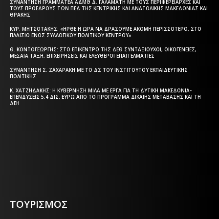
ΣΥΝΆΝΤΗΣΗ ΓΡΑΜΜΑΤΈΑ ΑΔΜΘ Δ. ΓΑΛΑΜΆΤΗ ΜΕ ΤΟΥΣ ΠΕΡΙΦΕΡΕΙΆΡΧΕΣ ΚΑΙ
ΤΟΥΣ ΠΡΟΈΔΡΟΥΣ ΤΩΝ ΠΕΔ ΤΗΣ ΚΕΝΤΡΙΚΉΣ ΚΑΙ ΑΝΑΤΟΛΙΚΉΣ ΜΑΚΕΔΟΝΊΑΣ ΚΑΙ
ΘΡΆΚΗΣ
ΚΥΡ. ΜΗΤΣΟΤΆΚΗΣ: «ΉΡΘΕ Η ΏΡΑ ΝΑ ΔΡΆΣΟΥΜΕ ΑΚΌΜΗ ΠΕΡΙΣΣΌΤΕΡΟ, ΣΤΟ
ΠΛΑΊΣΙΟ ΕΝΌΣ ΣΥΛΛΟΓΙΚΟΎ ΠΟΛΙΤΙΚΟΎ ΚΈΝΤΡΟΥ»
Θ. ΚΟΝΤΟΓΕΏΡΓΗΣ: ΣΤΟ ΕΠΊΚΕΝΤΡΟ ΤΗΣ ΔΕΘ ΣΥΝΤΑΞΙΟΎΧΟΙ, ΟΙΚΟΓΈΝΕΙΕΣ,
ΜΕΣΑΊΑ ΤΆΞΗ, ΕΠΙΧΕΙΡΉΣΕΙΣ ΚΑΙ ΕΛΕΎΘΕΡΟΙ ΕΠΑΓΓΕΛΜΑΤΊΕΣ
ΣΥΝΆΝΤΗΣΗ Σ. ΖΑΧΑΡΆΚΗ ΜΕ ΤΟ ΔΣ ΤΟΥ ΙΝΣΤΙΤΟΎΤΟΥ ΕΚΠΑΙΔΕΥΤΙΚΉΣ
ΠΟΛΙΤΙΚΉΣ
Κ. ΧΑΤΖΗΔΆΚΗΣ: Η ΚΥΒΈΡΝΗΣΗ ΜΙΛΆ ΜΕ ΈΡΓΑ ΓΙΑ ΤΗ ΔΥΤΙΚΉ ΜΑΚΕΔΟΝΊΑ-
ΕΠΕΝΔΎΣΕΙΣ 5,4 ΔΙΣ. ΕΥΡΏ ΑΠΌ ΤΟ ΠΡΌΓΡΑΜΜΑ ΔΊΚΑΙΗΣ ΜΕΤΆΒΑΣΗΣ ΚΑΙ ΤΗ
ΔΕΗ
Η ΘΕΣΣΑΛΟΝΙΚΗ ΣΗΜΕΡΑ - ΗΜΕΡΗΣΙΑ ΤΟΠΙΚΗ
ΕΦΗΜΕΡΙΔΑ ΤΗΣ ΘΕΣΣΑΛΟΝΙΚΗΣ
ΤΟΥΡΙΣΜΟΣ