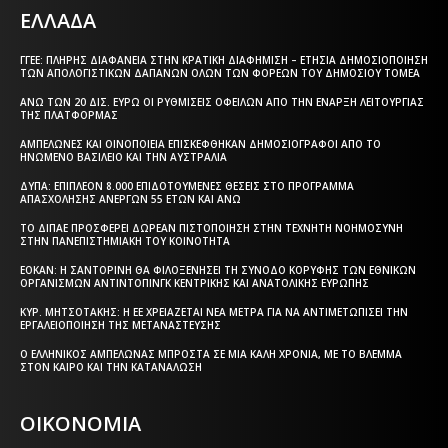
ΕΛΛΑΔΑ
ΓΓΕΕ: ΠΛΉΡΗΣ ΔΙΑΦΆΝΕΙΑ ΣΤΗΝ ΚΡΑΤΙΚΉ ΔΙΑΦΉΜΙΣΗ – EΤΉΣΙΑ ΔΗΜΟΣΙΟΠΟΊΗΣΗ
ΤΩΝ ΑΠΟΛΟΓΙΣΤΙΚΏΝ ΔΑΠΑΝΏΝ ΌΛΩΝ ΤΩΝ ΦΟΡΈΩΝ ΤΟΥ ΔΗΜΟΣΊΟΥ ΤΟΜΈΑ
ΆΝΩ ΤΩΝ 20 ΔΙΣ. ΕΥΡΏ ΟΙ ΡΥΘΜΊΣΕΙΣ ΟΦΕΙΛΏΝ ΑΠΌ ΤΗΝ ΈΝΑΡΞΗ ΛΕΙΤΟΥΡΓΊΑΣ
ΤΗΣ ΠΛΑΤΦΌΡΜΑΣ
ΑΜΠΕΛΏΝΕΣ ΚΑΙ ΟΙΝΟΠΟΙΕΊΑ ΕΠΙΣΚΈΦΘΗΚΑΝ ΔΗΜΟΣΙΟΓΡΆΦΟΙ ΑΠΌ ΤΟ
ΗΝΩΜΈΝΟ ΒΑΣΊΛΕΙΟ ΚΑΙ ΤΗΝ ΑΥΣΤΡΑΛΊΑ
ΔΥΠΑ: ΕΠΙΠΛΈΟΝ 8.000 ΕΠΙΔΟΤΟΎΜΕΝΕΣ ΘΈΣΕΙΣ ΣΤΟ ΠΡΌΓΡΑΜΜΑ
ΑΠΑΣΧΌΛΗΣΗΣ ΑΝΈΡΓΩΝ 55 ΕΤΏΝ ΚΑΙ ΆΝΩ
ΤΟ ΔΙΠΑΕ ΠΡΟΣΦΈΡΕΙ ΔΩΡΕΆΝ ΠΙΣΤΟΠΟΊΗΣΗ ΣΤΗΝ ΤΕΧΝΗΤΉ ΝΟΗΜΟΣΎΝΗ
ΣΤΗΝ ΠΑΝΕΠΙΣΤΗΜΙΑΚΉ ΤΟΥ ΚΟΙΝΌΤΗΤΑ
ΕΟΚΑΝ: Η ΣΑΝΤΟΡΊΝΗ ΘΑ ΦΙΛΟΞΕΝΉΣΕΙ ΤΗ ΣΎΝΟΔΟ ΚΟΡΥΦΉΣ ΤΩΝ ΕΘΝΙΚΏΝ
ΟΡΓΑΝΙΣΜΏΝ ΑΝΤΙΝΤΌΠΙΝΓΚ ΚΕΝΤΡΙΚΉΣ ΚΑΙ ΑΝΑΤΟΛΙΚΉΣ ΕΥΡΏΠΗΣ
ΚΥΡ. ΜΗΤΣΟΤΆΚΗΣ: Η ΕΕ ΧΡΕΙΆΖΕΤΑΙ ΝΈΑ ΜΈΤΡΑ ΓΙΑ ΝΑ ΑΝΤΙΜΕΤΩΠΊΣΕΙ ΤΗΝ
ΕΡΓΑΛΕΙΟΠΟΊΗΣΗ ΤΗΣ ΜΕΤΑΝΆΣΤΕΥΣΗΣ
Ο ΕΛΛΗΝΙΚΌΣ ΑΜΠΕΛΏΝΑΣ ΜΠΡΟΣΤΆ ΣΕ ΜΙΑ ΚΑΛΉ ΧΡΟΝΙΆ, ΜΕ ΤΟ ΒΛΈΜΜΑ
ΣΤΟΝ ΚΑΙΡΌ ΚΑΙ ΤΗΝ ΚΑΤΑΝΆΛΩΣΗ
ΟΙΚΟΝΟΜΙΑ