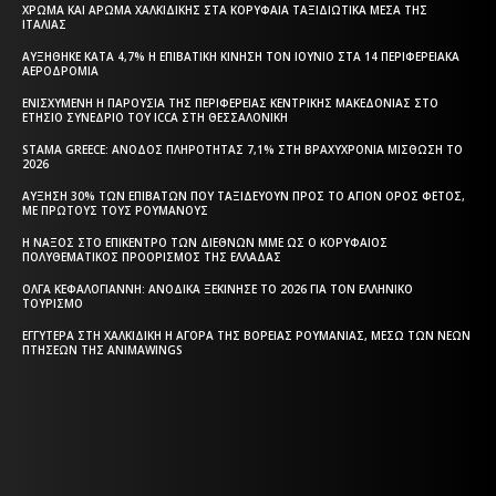
ΧΡΏΜΑ ΚΑΙ ΆΡΩΜΑ ΧΑΛΚΙΔΙΚΉΣ ΣΤΑ ΚΟΡΥΦΑΊΑ ΤΑΞΙΔΙΩΤΙΚΆ ΜΈΣΑ ΤΗΣ
ΙΤΑΛΊΑΣ
ΑΥΞΉΘΗΚΕ ΚΑΤΆ 4,7% Η ΕΠΙΒΑΤΙΚΉ ΚΊΝΗΣΗ ΤΟΝ ΙΟΎΝΙΟ ΣΤΑ 14 ΠΕΡΙΦΕΡΕΙΑΚΆ
ΑΕΡΟΔΡΌΜΙΑ
ΕΝΙΣΧΥΜΈΝΗ Η ΠΑΡΟΥΣΊΑ ΤΗΣ ΠΕΡΙΦΈΡΕΙΑΣ ΚΕΝΤΡΙΚΉΣ ΜΑΚΕΔΟΝΊΑΣ ΣΤΟ
ΕΤΉΣΙΟ ΣΥΝΈΔΡΙΟ ΤΟΥ ICCA ΣΤΗ ΘΕΣΣΑΛΟΝΊΚΗ
STAMA GREECE: ΆΝΟΔΟΣ ΠΛΗΡΌΤΗΤΑΣ 7,1% ΣΤΗ ΒΡΑΧΥΧΡΌΝΙΑ ΜΊΣΘΩΣΗ ΤΟ
2026
ΑΎΞΗΣΗ 30% ΤΩΝ ΕΠΙΒΑΤΏΝ ΠΟΥ ΤΑΞΙΔΕΎΟΥΝ ΠΡΟΣ ΤΟ ΆΓΙΟΝ ΌΡΟΣ ΦΈΤΟΣ,
ΜΕ ΠΡΏΤΟΥΣ ΤΟΥΣ ΡΟΥΜΆΝΟΥΣ
Η ΝΆΞΟΣ ΣΤΟ ΕΠΊΚΕΝΤΡΟ ΤΩΝ ΔΙΕΘΝΏΝ ΜΜΕ ΩΣ Ο ΚΟΡΥΦΑΊΟΣ
ΠΟΛΥΘΕΜΑΤΙΚΌΣ ΠΡΟΟΡΙΣΜΌΣ ΤΗΣ ΕΛΛΆΔΑΣ
ΌΛΓΑ ΚΕΦΑΛΟΓΙΆΝΝΗ: ΑΝΟΔΙΚΆ ΞΕΚΊΝΗΣΕ ΤΟ 2026 ΓΙΑ ΤΟΝ ΕΛΛΗΝΙΚΌ
ΤΟΥΡΙΣΜΌ
ΕΓΓΎΤΕΡΑ ΣΤΗ ΧΑΛΚΙΔΙΚΉ Η ΑΓΟΡΆ ΤΗΣ ΒΌΡΕΙΑΣ ΡΟΥΜΑΝΊΑΣ, ΜΈΣΩ ΤΩΝ ΝΈΩΝ
ΠΤΉΣΕΩΝ ΤΗΣ ANIMAWINGS