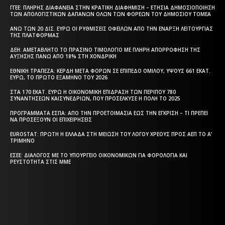
ΓΓΕΕ: ΠΛΉΡΗΣ ΔΙΑΦΆΝΕΙΑ ΣΤΗΝ ΚΡΑΤΙΚΉ ΔΙΑΦΉΜΙΣΗ – EΤΉΣΙΑ ΔΗΜΟΣΙΟΠΟΊΗΣΗ
ΤΩΝ ΑΠΟΛΟΓΙΣΤΙΚΏΝ ΔΑΠΑΝΏΝ ΌΛΩΝ ΤΩΝ ΦΟΡΈΩΝ ΤΟΥ ΔΗΜΟΣΊΟΥ ΤΟΜΈΑ
ΆΝΩ ΤΩΝ 20 ΔΙΣ. ΕΥΡΏ ΟΙ ΡΥΘΜΊΣΕΙΣ ΟΦΕΙΛΏΝ ΑΠΌ ΤΗΝ ΈΝΑΡΞΗ ΛΕΙΤΟΥΡΓΊΑΣ
ΤΗΣ ΠΛΑΤΦΌΡΜΑΣ
ΔΕΗ: ΑΜΕΤΆΒΛΗΤΟ ΤΟ ΠΡΆΣΙΝΟ ΤΙΜΟΛΌΓΙΟ ΜΕ ΠΛΉΡΗ ΑΠΟΡΡΌΦΗΣΗ ΤΗΣ
ΑΎΞΗΣΗΣ ΠΆΝΩ ΑΠΌ 18% ΣΤΗ ΧΟΝΔΡΙΚΉ
ΕΘΝΙΚΉ ΤΡΆΠΕΖΑ: ΚΈΡΔΗ ΜΕΤΆ ΦΌΡΩΝ ΣΕ ΕΠΊΠΕΔΟ ΟΜΊΛΟΥ, ΎΨΟΥΣ 661 ΕΚΑΤ.
ΕΥΡΏ, ΤΟ ΠΡΏΤΟ ΕΞΆΜΗΝΟ ΤΟΥ 2026
ΣΤΑ 170 ΕΚΑΤ. ΕΥΡΏ Η ΟΙΚΟΝΟΜΙΚΉ ΕΠΊΔΡΑΣΗ ΤΩΝ ΠΕΡΊΠΟΥ 780
ΣΥΝΑΝΤΉΣΕΩΝ ΚΑΙΣΥΝΕΔΡΊΩΝ, ΠΟΥ ΠΡΟΣΈΛΚΥΣΕ Η ΠΌΛΗ ΤΟ 2025
ΠΡΟΓΡΆΜΜΑΤΑ EΣΠΑ: ΑΠΌ ΤΗΝ ΠΡΟΕΤΟΙΜΑΣΊΑ ΈΩΣ ΤΗΝ ΈΓΚΡΙΣΗ – ΤΙ ΠΡΈΠΕΙ
ΝΑ ΠΡΟΣΈΞΟΥΝ ΟΙ ΕΠΙΧΕΙΡΉΣΕΙΣ
EUROSTAT: ΠΡΏΤΗ Η ΕΛΛΆΔΑ ΣΤΗ ΜΕΊΩΣΗ ΤΟΥ ΛΌΓΟΥ ΧΡΈΟΥΣ ΠΡΟΣ ΑΕΠ ΤΟ Α’
ΤΡΊΜΗΝΟ
ΕΣΕΕ: ΔΙΆΛΟΓΟΣ ΜΕ ΤΟ ΥΠΟΥΡΓΕΊΟ ΟΙΚΟΝΟΜΙΚΏΝ ΓΙΑ ΦΟΡΟΛΟΓΊΑ ΚΑΙ
ΡΕΥΣΤΌΤΗΤΑ ΣΤΙΣ ΜΜΕ