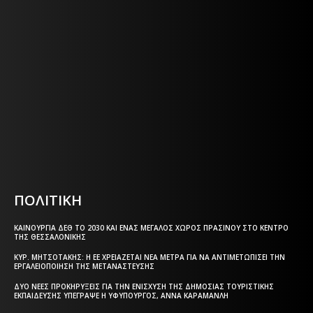
Η ΘΕΣΣΑΛΟΝΙΚΗ ΣΗΜΕΡΑ - ΗΜΕΡΗΣΙΑ ΤΟΠΙΚΗ
ΕΦΗΜΕΡΙΔΑ ΤΗΣ ΘΕΣΣΑΛΟΝΙΚΗΣ
Η ΘΕΣΣΑΛΟΝΙΚΗ ΣΗΜΕΡΑ - ΗΜΕΡΗΣΙΑ ΤΟΠΙΚΗ
ΕΦΗΜΕΡΙΔΑ ΤΗΣ ΘΕΣΣΑΛΟΝΙΚΗΣ
Html code here! Replace this with any non empty text and
that's it.
ΠΟΛΙΤΙΚΗ
ΚΑΙΝΟΎΡΓΙΑ ΔΕΘ ΤΟ 2030 ΚΑΙ ΈΝΑΣ ΜΕΓΆΛΟΣ ΧΏΡΟΣ ΠΡΑΣΊΝΟΥ ΣΤΟ ΚΈΝΤΡΟ
ΤΗΣ ΘΕΣΣΑΛΟΝΊΚΗΣ
ΚΥΡ. ΜΗΤΣΟΤΆΚΗΣ: Η ΕΕ ΧΡΕΙΆΖΕΤΑΙ ΝΈΑ ΜΈΤΡΑ ΓΙΑ ΝΑ ΑΝΤΙΜΕΤΩΠΊΣΕΙ ΤΗΝ
ΕΡΓΑΛΕΙΟΠΟΊΗΣΗ ΤΗΣ ΜΕΤΑΝΆΣΤΕΥΣΗΣ
ΔΎΟ ΝΈΕΣ ΠΡΟΚΗΡΎΞΕΙΣ ΓΙΑ ΤΗΝ ΕΝΊΣΧΥΣΗ ΤΗΣ ΔΗΜΌΣΙΑΣ ΤΟΥΡΙΣΤΙΚΉΣ
ΕΚΠΑΊΔΕΥΣΗΣ ΥΠΈΓΡΑΨΕ Η ΥΦΥΠΟΥΡΓΌΣ, ΆΝΝΑ ΚΑΡΑΜΑΝΛΉ