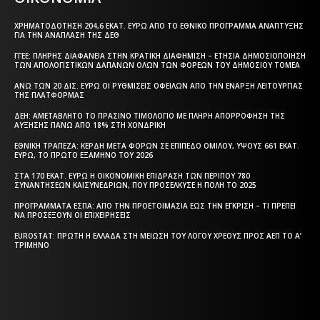
ΧΡΗΜΑΤΟΔΌΤΗΣΗ 204,6 ΕΚΑΤ. ΕΥΡΏ ΑΠΌ ΤΟ ΕΘΝΙΚΌ ΠΡΌΓΡΑΜΜΑ ΑΝΆΠΤΥΞΗΣ
ΓΙΑ ΤΗΝ ΑΝΆΠΛΑΣΗ ΤΗΣ ΔΕΘ
ΓΓΕΕ: ΠΛΉΡΗΣ ΔΙΑΦΆΝΕΙΑ ΣΤΗΝ ΚΡΑΤΙΚΉ ΔΙΑΦΉΜΙΣΗ – EΤΉΣΙΑ ΔΗΜΟΣΙΟΠΟΊΗΣΗ
ΤΩΝ ΑΠΟΛΟΓΙΣΤΙΚΏΝ ΔΑΠΑΝΏΝ ΌΛΩΝ ΤΩΝ ΦΟΡΈΩΝ ΤΟΥ ΔΗΜΟΣΊΟΥ ΤΟΜΈΑ
ΆΝΩ ΤΩΝ 20 ΔΙΣ. ΕΥΡΏ ΟΙ ΡΥΘΜΊΣΕΙΣ ΟΦΕΙΛΏΝ ΑΠΌ ΤΗΝ ΈΝΑΡΞΗ ΛΕΙΤΟΥΡΓΊΑΣ
ΤΗΣ ΠΛΑΤΦΌΡΜΑΣ
ΔΕΗ: ΑΜΕΤΆΒΛΗΤΟ ΤΟ ΠΡΆΣΙΝΟ ΤΙΜΟΛΌΓΙΟ ΜΕ ΠΛΉΡΗ ΑΠΟΡΡΌΦΗΣΗ ΤΗΣ
ΑΎΞΗΣΗΣ ΠΆΝΩ ΑΠΌ 18% ΣΤΗ ΧΟΝΔΡΙΚΉ
ΕΘΝΙΚΉ ΤΡΆΠΕΖΑ: ΚΈΡΔΗ ΜΕΤΆ ΦΌΡΩΝ ΣΕ ΕΠΊΠΕΔΟ ΟΜΊΛΟΥ, ΎΨΟΥΣ 661 ΕΚΑΤ.
ΕΥΡΏ, ΤΟ ΠΡΏΤΟ ΕΞΆΜΗΝΟ ΤΟΥ 2026
ΣΤΑ 170 ΕΚΑΤ. ΕΥΡΏ Η ΟΙΚΟΝΟΜΙΚΉ ΕΠΊΔΡΑΣΗ ΤΩΝ ΠΕΡΊΠΟΥ 780
ΣΥΝΑΝΤΉΣΕΩΝ ΚΑΙΣΥΝΕΔΡΊΩΝ, ΠΟΥ ΠΡΟΣΈΛΚΥΣΕ Η ΠΌΛΗ ΤΟ 2025
ΠΡΟΓΡΆΜΜΑΤΑ EΣΠΑ: ΑΠΌ ΤΗΝ ΠΡΟΕΤΟΙΜΑΣΊΑ ΈΩΣ ΤΗΝ ΈΓΚΡΙΣΗ – ΤΙ ΠΡΈΠΕΙ
ΝΑ ΠΡΟΣΈΞΟΥΝ ΟΙ ΕΠΙΧΕΙΡΉΣΕΙΣ
EUROSTAT: ΠΡΏΤΗ Η ΕΛΛΆΔΑ ΣΤΗ ΜΕΊΩΣΗ ΤΟΥ ΛΌΓΟΥ ΧΡΈΟΥΣ ΠΡΟΣ ΑΕΠ ΤΟ Α’
ΤΡΊΜΗΝΟ