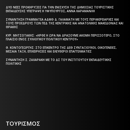
ΔΎΟ ΝΈΕΣ ΠΡΟΚΗΡΎΞΕΙΣ ΓΙΑ ΤΗΝ ΕΝΊΣΧΥΣΗ ΤΗΣ ΔΗΜΌΣΙΑΣ ΤΟΥΡΙΣΤΙΚΉΣ
ΕΚΠΑΊΔΕΥΣΗΣ ΥΠΈΓΡΑΨΕ Η ΥΦΥΠΟΥΡΓΌΣ, ΆΝΝΑ ΚΑΡΑΜΑΝΛΉ
ΣΥΝΆΝΤΗΣΗ ΓΡΑΜΜΑΤΈΑ ΑΔΜΘ Δ. ΓΑΛΑΜΆΤΗ ΜΕ ΤΟΥΣ ΠΕΡΙΦΕΡΕΙΆΡΧΕΣ ΚΑΙ
ΤΟΥΣ ΠΡΟΈΔΡΟΥΣ ΤΩΝ ΠΕΔ ΤΗΣ ΚΕΝΤΡΙΚΉΣ ΚΑΙ ΑΝΑΤΟΛΙΚΉΣ ΜΑΚΕΔΟΝΊΑΣ ΚΑΙ
ΘΡΆΚΗΣ
ΚΥΡ. ΜΗΤΣΟΤΆΚΗΣ: «ΉΡΘΕ Η ΏΡΑ ΝΑ ΔΡΆΣΟΥΜΕ ΑΚΌΜΗ ΠΕΡΙΣΣΌΤΕΡΟ, ΣΤΟ
ΠΛΑΊΣΙΟ ΕΝΌΣ ΣΥΛΛΟΓΙΚΟΎ ΠΟΛΙΤΙΚΟΎ ΚΈΝΤΡΟΥ»
Θ. ΚΟΝΤΟΓΕΏΡΓΗΣ: ΣΤΟ ΕΠΊΚΕΝΤΡΟ ΤΗΣ ΔΕΘ ΣΥΝΤΑΞΙΟΎΧΟΙ, ΟΙΚΟΓΈΝΕΙΕΣ,
ΜΕΣΑΊΑ ΤΆΞΗ, ΕΠΙΧΕΙΡΉΣΕΙΣ ΚΑΙ ΕΛΕΎΘΕΡΟΙ ΕΠΑΓΓΕΛΜΑΤΊΕΣ
ΣΥΝΆΝΤΗΣΗ Σ. ΖΑΧΑΡΆΚΗ ΜΕ ΤΟ ΔΣ ΤΟΥ ΙΝΣΤΙΤΟΎΤΟΥ ΕΚΠΑΙΔΕΥΤΙΚΉΣ
ΠΟΛΙΤΙΚΉΣ
Η ΘΕΣΣΑΛΟΝΙΚΗ ΣΗΜΕΡΑ - ΗΜΕΡΗΣΙΑ ΤΟΠΙΚΗ
ΕΦΗΜΕΡΙΔΑ ΤΗΣ ΘΕΣΣΑΛΟΝΙΚΗΣ
ΤΟΥΡΙΣΜΟΣ