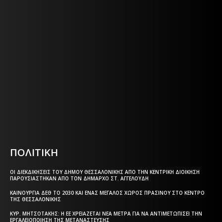
Η ΘΕΣΣΑΛΟΝΙΚΗ ΣΗΜΕΡΑ - ΗΜΕΡΗΣΙΑ ΤΟΠΙΚΗ
ΕΦΗΜΕΡΙΔΑ ΤΗΣ ΘΕΣΣΑΛΟΝΙΚΗΣ
Η ΘΕΣΣΑΛΟΝΙΚΗ ΣΗΜΕΡΑ - ΗΜΕΡΗΣΙΑ ΤΟΠΙΚΗ
ΕΦΗΜΕΡΙΔΑ ΤΗΣ ΘΕΣΣΑΛΟΝΙΚΗΣ
Html code here! Replace this with any non empty text and
that's it.
ΠΟΛΙΤΙΚΗ
ΟΙ ΔΙΕΚΔΙΚΉΣΕΙΣ ΤΟΥ ΔΉΜΟΥ ΘΕΣΣΑΛΟΝΊΚΗΣ ΑΠΌ ΤΗΝ ΚΕΝΤΡΙΚΉ ΔΙΟΊΚΗΣΗ
ΠΑΡΟΥΣΙΆΣΤΗΚΑΝ ΑΠΌ ΤΟΝ ΔΉΜΑΡΧΟ ΣΤ. ΑΓΓΕΛΟΎΔΗ
ΚΑΙΝΟΎΡΓΙΑ ΔΕΘ ΤΟ 2030 ΚΑΙ ΈΝΑΣ ΜΕΓΆΛΟΣ ΧΏΡΟΣ ΠΡΑΣΊΝΟΥ ΣΤΟ ΚΈΝΤΡΟ
ΤΗΣ ΘΕΣΣΑΛΟΝΊΚΗΣ
ΚΥΡ. ΜΗΤΣΟΤΆΚΗΣ: Η ΕΕ ΧΡΕΙΆΖΕΤΑΙ ΝΈΑ ΜΈΤΡΑ ΓΙΑ ΝΑ ΑΝΤΙΜΕΤΩΠΊΣΕΙ ΤΗΝ
ΕΡΓΑΛΕΙΟΠΟΊΗΣΗ ΤΗΣ ΜΕΤΑΝΆΣΤΕΥΣΗΣ