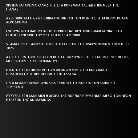
ΧΡΏΜΑ ΚΑΙ ΆΡΩΜΑ ΧΑΛΚΙΔΙΚΉΣ ΣΤΑ ΚΟΡΥΦΑΊΑ ΤΑΞΙΔΙΩΤΙΚΆ ΜΈΣΑ ΤΗΣ
ΙΤΑΛΊΑΣ
ΑΥΞΉΘΗΚΕ ΚΑΤΆ 4,7% Η ΕΠΙΒΑΤΙΚΉ ΚΊΝΗΣΗ ΤΟΝ ΙΟΎΝΙΟ ΣΤΑ 14 ΠΕΡΙΦΕΡΕΙΑΚΆ
ΑΕΡΟΔΡΌΜΙΑ
ΕΝΙΣΧΥΜΈΝΗ Η ΠΑΡΟΥΣΊΑ ΤΗΣ ΠΕΡΙΦΈΡΕΙΑΣ ΚΕΝΤΡΙΚΉΣ ΜΑΚΕΔΟΝΊΑΣ ΣΤΟ
ΕΤΉΣΙΟ ΣΥΝΈΔΡΙΟ ΤΟΥ ICCA ΣΤΗ ΘΕΣΣΑΛΟΝΊΚΗ
STAMA GREECE: ΆΝΟΔΟΣ ΠΛΗΡΌΤΗΤΑΣ 7,1% ΣΤΗ ΒΡΑΧΥΧΡΌΝΙΑ ΜΊΣΘΩΣΗ ΤΟ
2026
ΑΎΞΗΣΗ 30% ΤΩΝ ΕΠΙΒΑΤΏΝ ΠΟΥ ΤΑΞΙΔΕΎΟΥΝ ΠΡΟΣ ΤΟ ΆΓΙΟΝ ΌΡΟΣ ΦΈΤΟΣ,
ΜΕ ΠΡΏΤΟΥΣ ΤΟΥΣ ΡΟΥΜΆΝΟΥΣ
Η ΝΆΞΟΣ ΣΤΟ ΕΠΊΚΕΝΤΡΟ ΤΩΝ ΔΙΕΘΝΏΝ ΜΜΕ ΩΣ Ο ΚΟΡΥΦΑΊΟΣ
ΠΟΛΥΘΕΜΑΤΙΚΌΣ ΠΡΟΟΡΙΣΜΌΣ ΤΗΣ ΕΛΛΆΔΑΣ
ΌΛΓΑ ΚΕΦΑΛΟΓΙΆΝΝΗ: ΑΝΟΔΙΚΆ ΞΕΚΊΝΗΣΕ ΤΟ 2026 ΓΙΑ ΤΟΝ ΕΛΛΗΝΙΚΌ
ΤΟΥΡΙΣΜΌ
ΕΓΓΎΤΕΡΑ ΣΤΗ ΧΑΛΚΙΔΙΚΉ Η ΑΓΟΡΆ ΤΗΣ ΒΌΡΕΙΑΣ ΡΟΥΜΑΝΊΑΣ, ΜΈΣΩ ΤΩΝ ΝΈΩΝ
ΠΤΉΣΕΩΝ ΤΗΣ ANIMAWINGS