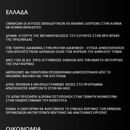
ΕΛΛΑΔΑ
ΞΕΚΊΝΗΣΑΝ ΟΙ ΑΙΤΉΣΕΙΣ ΕΚΠΑΙΔΕΥΤΙΚΏΝ ΓΙΑ ΜΌΝΙΜΟ ΔΙΟΡΙΣΜΌ ΣΤΗΝ Α/ΘΜΙΑ
ΚΑΙ Β/ΘΜΙΑ ΕΚΠΑΊΔΕΥΣΗ
ΔΡΆΜΑ: Η ΓΙΟΡΤΉ ΤΗΣ ΜΕΤΑΜΟΡΦΏΣΕΩΣ ΤΟΥ ΣΩΤΉΡΟΣ ΣΤΟΝ ΙΕΡΌ ΒΡΆΧΟ
ΤΗΣ ΠΡΑΣΙΝΆΔΑΣ
ΓΓΕΕ: ΠΛΉΡΗΣ ΔΙΑΦΆΝΕΙΑ ΣΤΗΝ ΚΡΑΤΙΚΉ ΔΙΑΦΉΜΙΣΗ – EΤΉΣΙΑ ΔΗΜΟΣΙΟΠΟΊΗΣΗ
ΤΩΝ ΑΠΟΛΟΓΙΣΤΙΚΏΝ ΔΑΠΑΝΏΝ ΌΛΩΝ ΤΩΝ ΦΟΡΈΩΝ ΤΟΥ ΔΗΜΟΣΊΟΥ ΤΟΜΈΑ
ΆΝΩ ΤΩΝ 20 ΔΙΣ. ΕΥΡΏ ΟΙ ΡΥΘΜΊΣΕΙΣ ΟΦΕΙΛΏΝ ΑΠΌ ΤΗΝ ΈΝΑΡΞΗ ΛΕΙΤΟΥΡΓΊΑΣ
ΤΗΣ ΠΛΑΤΦΌΡΜΑΣ
ΑΜΠΕΛΏΝΕΣ ΚΑΙ ΟΙΝΟΠΟΙΕΊΑ ΕΠΙΣΚΈΦΘΗΚΑΝ ΔΗΜΟΣΙΟΓΡΆΦΟΙ ΑΠΌ ΤΟ
ΗΝΩΜΈΝΟ ΒΑΣΊΛΕΙΟ ΚΑΙ ΤΗΝ ΑΥΣΤΡΑΛΊΑ
ΔΥΠΑ: ΕΠΙΠΛΈΟΝ 8.000 ΕΠΙΔΟΤΟΎΜΕΝΕΣ ΘΈΣΕΙΣ ΣΤΟ ΠΡΌΓΡΑΜΜΑ
ΑΠΑΣΧΌΛΗΣΗΣ ΑΝΈΡΓΩΝ 55 ΕΤΏΝ ΚΑΙ ΆΝΩ
ΤΟ ΔΙΠΑΕ ΠΡΟΣΦΈΡΕΙ ΔΩΡΕΆΝ ΠΙΣΤΟΠΟΊΗΣΗ ΣΤΗΝ ΤΕΧΝΗΤΉ ΝΟΗΜΟΣΎΝΗ
ΣΤΗΝ ΠΑΝΕΠΙΣΤΗΜΙΑΚΉ ΤΟΥ ΚΟΙΝΌΤΗΤΑ
ΕΟΚΑΝ: Η ΣΑΝΤΟΡΊΝΗ ΘΑ ΦΙΛΟΞΕΝΉΣΕΙ ΤΗ ΣΎΝΟΔΟ ΚΟΡΥΦΉΣ ΤΩΝ ΕΘΝΙΚΏΝ
ΟΡΓΑΝΙΣΜΏΝ ΑΝΤΙΝΤΌΠΙΝΓΚ ΚΕΝΤΡΙΚΉΣ ΚΑΙ ΑΝΑΤΟΛΙΚΉΣ ΕΥΡΏΠΗΣ
ΟΙΚΟΝΟΜΙΑ