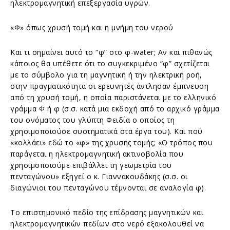
ηλεκτρομαγνητική επεξεργασία υγρών.
«Φ» όπως χρυσή τομή και η μνήμη του νερού
Και τι σημαίνει αυτό το “φ” στο φ-water; Αν και πιθανώς
κάποιος θα υπέθετε ότι το συγκεκριμένο “φ” σχετίζεται
με το σύμβολο για τη μαγνητική ή την ηλεκτρική ροή,
στην πραγματικότητα οι ερευνητές άντλησαν έμπνευση
από τη χρυσή τομή, η οποία παριστάνεται με το ελληνικό
γράμμα Φ ή φ (σ.σ. κατά μια εκδοχή από το αρχικό γράμμα
του ονόματος του γλύπτη Φειδία ο οποίος τη
χρησιμοποιούσε συστηματικά στα έργα του). Και πού
«κολλάει» εδώ το «φ» της χρυσής τομής; «Ο τρόπος που
παράγεται η ηλεκτρομαγνητική ακτινοβολία που
χρησιμοποιούμε επιβάλλει τη γεωμετρία του
πενταγώνου» εξηγεί ο κ. Γιαννακουδάκης (σ.σ. οι
διαγώνιοι του πενταγώνου τέμνονται σε αναλογία φ).
Το επιστημονικό πεδίο της επίδρασης μαγνητικών και
ηλεκτρομαγνητικών πεδίων στο νερό εξακολουθεί να