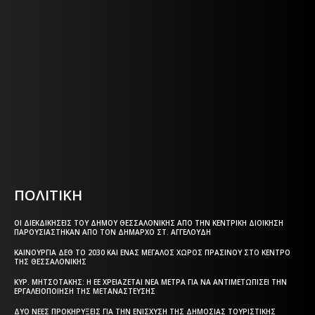
Η ΘΕΣΣΑΛΟΝΙΚΗ ΣΗΜΕΡΑ - ΗΜΕΡΗΣΙΑ ΤΟΠΙΚΗ
ΕΦΗΜΕΡΙΔΑ ΤΗΣ ΘΕΣΣΑΛΟΝΙΚΗΣ
Η ΘΕΣΣΑΛΟΝΙΚΗ ΣΗΜΕΡΑ - ΗΜΕΡΗΣΙΑ ΤΟΠΙΚΗ
ΕΦΗΜΕΡΙΔΑ ΤΗΣ ΘΕΣΣΑΛΟΝΙΚΗΣ
Html code here! Replace this with any non empty text and
that's it.
ΠΟΛΙΤΙΚΗ
ΟΙ ΔΙΕΚΔΙΚΉΣΕΙΣ ΤΟΥ ΔΉΜΟΥ ΘΕΣΣΑΛΟΝΊΚΗΣ ΑΠΌ ΤΗΝ ΚΕΝΤΡΙΚΉ ΔΙΟΊΚΗΣΗ
ΠΑΡΟΥΣΙΆΣΤΗΚΑΝ ΑΠΌ ΤΟΝ ΔΉΜΑΡΧΟ ΣΤ. ΑΓΓΕΛΟΎΔΗ
ΚΑΙΝΟΎΡΓΙΑ ΔΕΘ ΤΟ 2030 ΚΑΙ ΈΝΑΣ ΜΕΓΆΛΟΣ ΧΏΡΟΣ ΠΡΑΣΊΝΟΥ ΣΤΟ ΚΈΝΤΡΟ
ΤΗΣ ΘΕΣΣΑΛΟΝΊΚΗΣ
ΚΥΡ. ΜΗΤΣΟΤΆΚΗΣ: Η ΕΕ ΧΡΕΙΆΖΕΤΑΙ ΝΈΑ ΜΈΤΡΑ ΓΙΑ ΝΑ ΑΝΤΙΜΕΤΩΠΊΣΕΙ ΤΗΝ
ΕΡΓΑΛΕΙΟΠΟΊΗΣΗ ΤΗΣ ΜΕΤΑΝΆΣΤΕΥΣΗΣ
ΔΎΟ ΝΈΕΣ ΠΡΟΚΗΡΎΞΕΙΣ ΓΙΑ ΤΗΝ ΕΝΊΣΧΥΣΗ ΤΗΣ ΔΗΜΌΣΙΑΣ ΤΟΥΡΙΣΤΙΚΉΣ