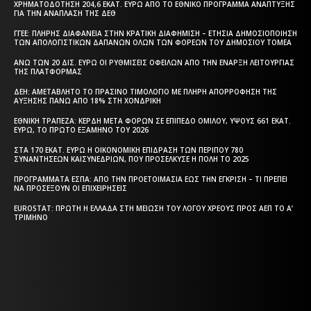
ΧΡΗΜΑΤΟΔΌΤΗΣΗ 204,6 ΕΚΑΤ. ΕΥΡΏ ΑΠΌ ΤΟ ΕΘΝΙΚΌ ΠΡΌΓΡΑΜΜΑ ΑΝΆΠΤΥΞΗΣ
ΓΙΑ ΤΗΝ ΑΝΆΠΛΑΣΗ ΤΗΣ ΔΕΘ
ΓΓΕΕ: ΠΛΉΡΗΣ ΔΙΑΦΆΝΕΙΑ ΣΤΗΝ ΚΡΑΤΙΚΉ ΔΙΑΦΉΜΙΣΗ – EΤΉΣΙΑ ΔΗΜΟΣΙΟΠΟΊΗΣΗ
ΤΩΝ ΑΠΟΛΟΓΙΣΤΙΚΏΝ ΔΑΠΑΝΏΝ ΌΛΩΝ ΤΩΝ ΦΟΡΈΩΝ ΤΟΥ ΔΗΜΟΣΊΟΥ ΤΟΜΈΑ
ΆΝΩ ΤΩΝ 20 ΔΙΣ. ΕΥΡΏ ΟΙ ΡΥΘΜΊΣΕΙΣ ΟΦΕΙΛΏΝ ΑΠΌ ΤΗΝ ΈΝΑΡΞΗ ΛΕΙΤΟΥΡΓΊΑΣ
ΤΗΣ ΠΛΑΤΦΌΡΜΑΣ
ΔΕΗ: ΑΜΕΤΆΒΛΗΤΟ ΤΟ ΠΡΆΣΙΝΟ ΤΙΜΟΛΌΓΙΟ ΜΕ ΠΛΉΡΗ ΑΠΟΡΡΌΦΗΣΗ ΤΗΣ
ΑΎΞΗΣΗΣ ΠΆΝΩ ΑΠΌ 18% ΣΤΗ ΧΟΝΔΡΙΚΉ
ΕΘΝΙΚΉ ΤΡΆΠΕΖΑ: ΚΈΡΔΗ ΜΕΤΆ ΦΌΡΩΝ ΣΕ ΕΠΊΠΕΔΟ ΟΜΊΛΟΥ, ΎΨΟΥΣ 661 ΕΚΑΤ.
ΕΥΡΏ, ΤΟ ΠΡΏΤΟ ΕΞΆΜΗΝΟ ΤΟΥ 2026
ΣΤΑ 170 ΕΚΑΤ. ΕΥΡΏ Η ΟΙΚΟΝΟΜΙΚΉ ΕΠΊΔΡΑΣΗ ΤΩΝ ΠΕΡΊΠΟΥ 780
ΣΥΝΑΝΤΉΣΕΩΝ ΚΑΙΣΥΝΕΔΡΊΩΝ, ΠΟΥ ΠΡΟΣΈΛΚΥΣΕ Η ΠΌΛΗ ΤΟ 2025
ΠΡΟΓΡΆΜΜΑΤΑ EΣΠΑ: ΑΠΌ ΤΗΝ ΠΡΟΕΤΟΙΜΑΣΊΑ ΈΩΣ ΤΗΝ ΈΓΚΡΙΣΗ – ΤΙ ΠΡΈΠΕΙ
ΝΑ ΠΡΟΣΈΞΟΥΝ ΟΙ ΕΠΙΧΕΙΡΉΣΕΙΣ
EUROSTAT: ΠΡΏΤΗ Η ΕΛΛΆΔΑ ΣΤΗ ΜΕΊΩΣΗ ΤΟΥ ΛΌΓΟΥ ΧΡΈΟΥΣ ΠΡΟΣ ΑΕΠ ΤΟ Α’
ΤΡΊΜΗΝΟ