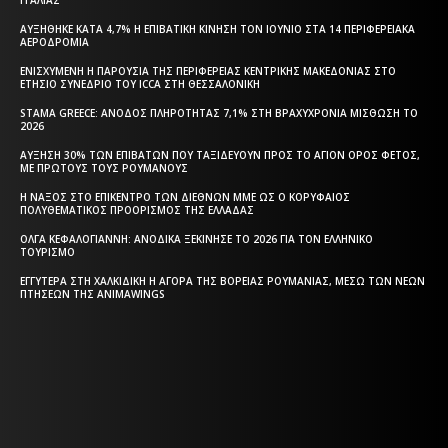
ΑΥΞΉΘΗΚΕ ΚΑΤΆ 4,7% Η ΕΠΙΒΑΤΙΚΉ ΚΊΝΗΣΗ ΤΟΝ ΙΟΎΝΙΟ ΣΤΑ 14 ΠΕΡΙΦΕΡΕΙΑΚΆ
ΑΕΡΟΔΡΌΜΙΑ
ΕΝΙΣΧΥΜΈΝΗ Η ΠΑΡΟΥΣΊΑ ΤΗΣ ΠΕΡΙΦΈΡΕΙΑΣ ΚΕΝΤΡΙΚΉΣ ΜΑΚΕΔΟΝΊΑΣ ΣΤΟ
ΕΤΉΣΙΟ ΣΥΝΈΔΡΙΟ ΤΟΥ ICCA ΣΤΗ ΘΕΣΣΑΛΟΝΊΚΗ
STAMA GREECE: ΆΝΟΔΟΣ ΠΛΗΡΌΤΗΤΑΣ 7,1% ΣΤΗ ΒΡΑΧΥΧΡΌΝΙΑ ΜΊΣΘΩΣΗ ΤΟ
2026
ΑΎΞΗΣΗ 30% ΤΩΝ ΕΠΙΒΑΤΏΝ ΠΟΥ ΤΑΞΙΔΕΎΟΥΝ ΠΡΟΣ ΤΟ ΆΓΙΟΝ ΌΡΟΣ ΦΈΤΟΣ,
ΜΕ ΠΡΏΤΟΥΣ ΤΟΥΣ ΡΟΥΜΆΝΟΥΣ
Η ΝΆΞΟΣ ΣΤΟ ΕΠΊΚΕΝΤΡΟ ΤΩΝ ΔΙΕΘΝΏΝ ΜΜΕ ΩΣ Ο ΚΟΡΥΦΑΊΟΣ
ΠΟΛΥΘΕΜΑΤΙΚΌΣ ΠΡΟΟΡΙΣΜΌΣ ΤΗΣ ΕΛΛΆΔΑΣ
ΌΛΓΑ ΚΕΦΑΛΟΓΙΆΝΝΗ: ΑΝΟΔΙΚΆ ΞΕΚΊΝΗΣΕ ΤΟ 2026 ΓΙΑ ΤΟΝ ΕΛΛΗΝΙΚΌ
ΤΟΥΡΙΣΜΌ
ΕΓΓΎΤΕΡΑ ΣΤΗ ΧΑΛΚΙΔΙΚΉ Η ΑΓΟΡΆ ΤΗΣ ΒΌΡΕΙΑΣ ΡΟΥΜΑΝΊΑΣ, ΜΈΣΩ ΤΩΝ ΝΈΩΝ
ΠΤΉΣΕΩΝ ΤΗΣ ANIMAWINGS
Η ΘΕΣΣΑΛΟΝΙΚΗ ΣΗΜΕΡΑ - ΗΜΕΡΗΣΙΑ ΤΟΠΙΚΗ