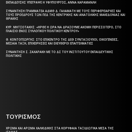
ΕΚΠΑΊΔΕΥΣΗΣ ΥΠΈΓΡΑΨΕ Η ΥΦΥΠΟΥΡΓΌΣ, ΆΝΝΑ ΚΑΡΑΜΑΝΛΉ
ΣΥΝΆΝΤΗΣΗ ΓΡΑΜΜΑΤΈΑ ΑΔΜΘ Δ. ΓΑΛΑΜΆΤΗ ΜΕ ΤΟΥΣ ΠΕΡΙΦΕΡΕΙΆΡΧΕΣ ΚΑΙ
ΤΟΥΣ ΠΡΟΈΔΡΟΥΣ ΤΩΝ ΠΕΔ ΤΗΣ ΚΕΝΤΡΙΚΉΣ ΚΑΙ ΑΝΑΤΟΛΙΚΉΣ ΜΑΚΕΔΟΝΊΑΣ ΚΑΙ
ΘΡΆΚΗΣ
ΚΥΡ. ΜΗΤΣΟΤΆΚΗΣ: «ΉΡΘΕ Η ΏΡΑ ΝΑ ΔΡΆΣΟΥΜΕ ΑΚΌΜΗ ΠΕΡΙΣΣΌΤΕΡΟ, ΣΤΟ
ΠΛΑΊΣΙΟ ΕΝΌΣ ΣΥΛΛΟΓΙΚΟΎ ΠΟΛΙΤΙΚΟΎ ΚΈΝΤΡΟΥ»
Θ. ΚΟΝΤΟΓΕΏΡΓΗΣ: ΣΤΟ ΕΠΊΚΕΝΤΡΟ ΤΗΣ ΔΕΘ ΣΥΝΤΑΞΙΟΎΧΟΙ, ΟΙΚΟΓΈΝΕΙΕΣ,
ΜΕΣΑΊΑ ΤΆΞΗ, ΕΠΙΧΕΙΡΉΣΕΙΣ ΚΑΙ ΕΛΕΎΘΕΡΟΙ ΕΠΑΓΓΕΛΜΑΤΊΕΣ
ΣΥΝΆΝΤΗΣΗ Σ. ΖΑΧΑΡΆΚΗ ΜΕ ΤΟ ΔΣ ΤΟΥ ΙΝΣΤΙΤΟΎΤΟΥ ΕΚΠΑΙΔΕΥΤΙΚΉΣ
ΠΟΛΙΤΙΚΉΣ
Η ΘΕΣΣΑΛΟΝΙΚΗ ΣΗΜΕΡΑ - ΗΜΕΡΗΣΙΑ ΤΟΠΙΚΗ
ΕΦΗΜΕΡΙΔΑ ΤΗΣ ΘΕΣΣΑΛΟΝΙΚΗΣ
ΤΟΥΡΙΣΜΟΣ
ΧΡΏΜΑ ΚΑΙ ΆΡΩΜΑ ΧΑΛΚΙΔΙΚΉΣ ΣΤΑ ΚΟΡΥΦΑΊΑ ΤΑΞΙΔΙΩΤΙΚΆ ΜΈΣΑ ΤΗΣ
ΙΤΑΛΊΑΣ