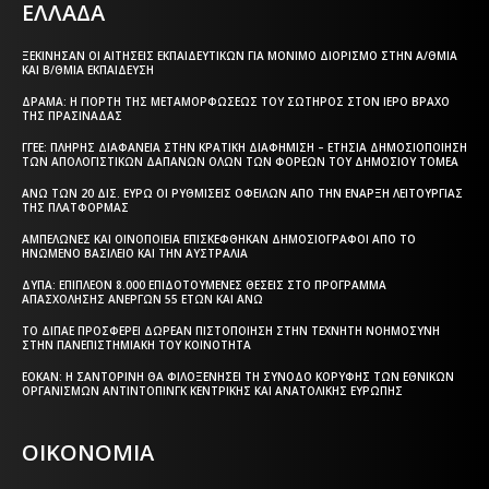
ΕΛΛΑΔΑ
ΞΕΚΊΝΗΣΑΝ ΟΙ ΑΙΤΉΣΕΙΣ ΕΚΠΑΙΔΕΥΤΙΚΏΝ ΓΙΑ ΜΌΝΙΜΟ ΔΙΟΡΙΣΜΌ ΣΤΗΝ Α/ΘΜΙΑ
ΚΑΙ Β/ΘΜΙΑ ΕΚΠΑΊΔΕΥΣΗ
ΔΡΆΜΑ: Η ΓΙΟΡΤΉ ΤΗΣ ΜΕΤΑΜΟΡΦΏΣΕΩΣ ΤΟΥ ΣΩΤΉΡΟΣ ΣΤΟΝ ΙΕΡΌ ΒΡΆΧΟ
ΤΗΣ ΠΡΑΣΙΝΆΔΑΣ
ΓΓΕΕ: ΠΛΉΡΗΣ ΔΙΑΦΆΝΕΙΑ ΣΤΗΝ ΚΡΑΤΙΚΉ ΔΙΑΦΉΜΙΣΗ – EΤΉΣΙΑ ΔΗΜΟΣΙΟΠΟΊΗΣΗ
ΤΩΝ ΑΠΟΛΟΓΙΣΤΙΚΏΝ ΔΑΠΑΝΏΝ ΌΛΩΝ ΤΩΝ ΦΟΡΈΩΝ ΤΟΥ ΔΗΜΟΣΊΟΥ ΤΟΜΈΑ
ΆΝΩ ΤΩΝ 20 ΔΙΣ. ΕΥΡΏ ΟΙ ΡΥΘΜΊΣΕΙΣ ΟΦΕΙΛΏΝ ΑΠΌ ΤΗΝ ΈΝΑΡΞΗ ΛΕΙΤΟΥΡΓΊΑΣ
ΤΗΣ ΠΛΑΤΦΌΡΜΑΣ
ΑΜΠΕΛΏΝΕΣ ΚΑΙ ΟΙΝΟΠΟΙΕΊΑ ΕΠΙΣΚΈΦΘΗΚΑΝ ΔΗΜΟΣΙΟΓΡΆΦΟΙ ΑΠΌ ΤΟ
ΗΝΩΜΈΝΟ ΒΑΣΊΛΕΙΟ ΚΑΙ ΤΗΝ ΑΥΣΤΡΑΛΊΑ
ΔΥΠΑ: ΕΠΙΠΛΈΟΝ 8.000 ΕΠΙΔΟΤΟΎΜΕΝΕΣ ΘΈΣΕΙΣ ΣΤΟ ΠΡΌΓΡΑΜΜΑ
ΑΠΑΣΧΌΛΗΣΗΣ ΑΝΈΡΓΩΝ 55 ΕΤΏΝ ΚΑΙ ΆΝΩ
ΤΟ ΔΙΠΑΕ ΠΡΟΣΦΈΡΕΙ ΔΩΡΕΆΝ ΠΙΣΤΟΠΟΊΗΣΗ ΣΤΗΝ ΤΕΧΝΗΤΉ ΝΟΗΜΟΣΎΝΗ
ΣΤΗΝ ΠΑΝΕΠΙΣΤΗΜΙΑΚΉ ΤΟΥ ΚΟΙΝΌΤΗΤΑ
ΕΟΚΑΝ: Η ΣΑΝΤΟΡΊΝΗ ΘΑ ΦΙΛΟΞΕΝΉΣΕΙ ΤΗ ΣΎΝΟΔΟ ΚΟΡΥΦΉΣ ΤΩΝ ΕΘΝΙΚΏΝ
ΟΡΓΑΝΙΣΜΏΝ ΑΝΤΙΝΤΌΠΙΝΓΚ ΚΕΝΤΡΙΚΉΣ ΚΑΙ ΑΝΑΤΟΛΙΚΉΣ ΕΥΡΏΠΗΣ
ΟΙΚΟΝΟΜΙΑ