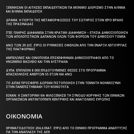
ΞΕΚΊΝΗΣΑΝ ΟΙ ΑΙΤΉΣΕΙΣ ΕΚΠΑΙΔΕΥΤΙΚΏΝ ΓΙΑ ΜΌΝΙΜΟ ΔΙΟΡΙΣΜΌ ΣΤΗΝ Α/ΘΜΙΑ
ΚΑΙ Β/ΘΜΙΑ ΕΚΠΑΊΔΕΥΣΗ
ΔΡΆΜΑ: Η ΓΙΟΡΤΉ ΤΗΣ ΜΕΤΑΜΟΡΦΏΣΕΩΣ ΤΟΥ ΣΩΤΉΡΟΣ ΣΤΟΝ ΙΕΡΌ ΒΡΆΧΟ
ΤΗΣ ΠΡΑΣΙΝΆΔΑΣ
ΓΓΕΕ: ΠΛΉΡΗΣ ΔΙΑΦΆΝΕΙΑ ΣΤΗΝ ΚΡΑΤΙΚΉ ΔΙΑΦΉΜΙΣΗ – EΤΉΣΙΑ ΔΗΜΟΣΙΟΠΟΊΗΣΗ
ΤΩΝ ΑΠΟΛΟΓΙΣΤΙΚΏΝ ΔΑΠΑΝΏΝ ΌΛΩΝ ΤΩΝ ΦΟΡΈΩΝ ΤΟΥ ΔΗΜΟΣΊΟΥ ΤΟΜΈΑ
ΆΝΩ ΤΩΝ 20 ΔΙΣ. ΕΥΡΏ ΟΙ ΡΥΘΜΊΣΕΙΣ ΟΦΕΙΛΏΝ ΑΠΌ ΤΗΝ ΈΝΑΡΞΗ ΛΕΙΤΟΥΡΓΊΑΣ
ΤΗΣ ΠΛΑΤΦΌΡΜΑΣ
ΑΜΠΕΛΏΝΕΣ ΚΑΙ ΟΙΝΟΠΟΙΕΊΑ ΕΠΙΣΚΈΦΘΗΚΑΝ ΔΗΜΟΣΙΟΓΡΆΦΟΙ ΑΠΌ ΤΟ
ΗΝΩΜΈΝΟ ΒΑΣΊΛΕΙΟ ΚΑΙ ΤΗΝ ΑΥΣΤΡΑΛΊΑ
ΔΥΠΑ: ΕΠΙΠΛΈΟΝ 8.000 ΕΠΙΔΟΤΟΎΜΕΝΕΣ ΘΈΣΕΙΣ ΣΤΟ ΠΡΌΓΡΑΜΜΑ
ΑΠΑΣΧΌΛΗΣΗΣ ΑΝΈΡΓΩΝ 55 ΕΤΏΝ ΚΑΙ ΆΝΩ
ΤΟ ΔΙΠΑΕ ΠΡΟΣΦΈΡΕΙ ΔΩΡΕΆΝ ΠΙΣΤΟΠΟΊΗΣΗ ΣΤΗΝ ΤΕΧΝΗΤΉ ΝΟΗΜΟΣΎΝΗ
ΣΤΗΝ ΠΑΝΕΠΙΣΤΗΜΙΑΚΉ ΤΟΥ ΚΟΙΝΌΤΗΤΑ
ΕΟΚΑΝ: Η ΣΑΝΤΟΡΊΝΗ ΘΑ ΦΙΛΟΞΕΝΉΣΕΙ ΤΗ ΣΎΝΟΔΟ ΚΟΡΥΦΉΣ ΤΩΝ ΕΘΝΙΚΏΝ
ΟΡΓΑΝΙΣΜΏΝ ΑΝΤΙΝΤΌΠΙΝΓΚ ΚΕΝΤΡΙΚΉΣ ΚΑΙ ΑΝΑΤΟΛΙΚΉΣ ΕΥΡΏΠΗΣ
ΟΙΚΟΝΟΜΙΑ
ΧΡΗΜΑΤΟΔΌΤΗΣΗ 204,6 ΕΚΑΤ. ΕΥΡΏ ΑΠΌ ΤΟ ΕΘΝΙΚΌ ΠΡΌΓΡΑΜΜΑ ΑΝΆΠΤΥΞΗΣ
ΓΙΑ ΤΗΝ ΑΝΆΠΛΑΣΗ ΤΗΣ ΔΕΘ