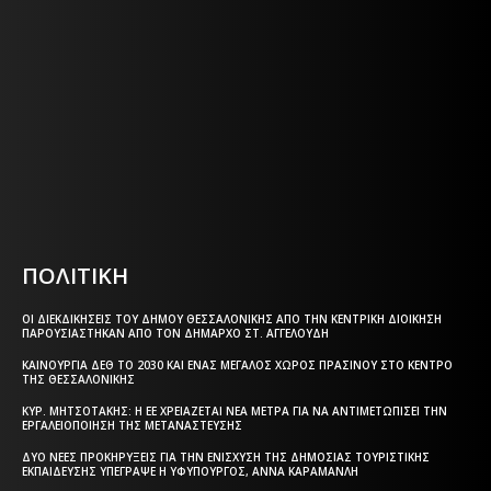
ΕΦΗΜΕΡΙΔΑ ΤΗΣ ΘΕΣΣΑΛΟΝΙΚΗΣ
Η ΘΕΣΣΑΛΟΝΙΚΗ ΣΗΜΕΡΑ - ΗΜΕΡΗΣΙΑ ΤΟΠΙΚΗ
ΕΦΗΜΕΡΙΔΑ ΤΗΣ ΘΕΣΣΑΛΟΝΙΚΗΣ
Html code here! Replace this with any non empty text and
that's it.
ΠΟΛΙΤΙΚΗ
ΟΙ ΔΙΕΚΔΙΚΉΣΕΙΣ ΤΟΥ ΔΉΜΟΥ ΘΕΣΣΑΛΟΝΊΚΗΣ ΑΠΌ ΤΗΝ ΚΕΝΤΡΙΚΉ ΔΙΟΊΚΗΣΗ
ΠΑΡΟΥΣΙΆΣΤΗΚΑΝ ΑΠΌ ΤΟΝ ΔΉΜΑΡΧΟ ΣΤ. ΑΓΓΕΛΟΎΔΗ
ΚΑΙΝΟΎΡΓΙΑ ΔΕΘ ΤΟ 2030 ΚΑΙ ΈΝΑΣ ΜΕΓΆΛΟΣ ΧΏΡΟΣ ΠΡΑΣΊΝΟΥ ΣΤΟ ΚΈΝΤΡΟ
ΤΗΣ ΘΕΣΣΑΛΟΝΊΚΗΣ
ΚΥΡ. ΜΗΤΣΟΤΆΚΗΣ: Η ΕΕ ΧΡΕΙΆΖΕΤΑΙ ΝΈΑ ΜΈΤΡΑ ΓΙΑ ΝΑ ΑΝΤΙΜΕΤΩΠΊΣΕΙ ΤΗΝ
ΕΡΓΑΛΕΙΟΠΟΊΗΣΗ ΤΗΣ ΜΕΤΑΝΆΣΤΕΥΣΗΣ
ΔΎΟ ΝΈΕΣ ΠΡΟΚΗΡΎΞΕΙΣ ΓΙΑ ΤΗΝ ΕΝΊΣΧΥΣΗ ΤΗΣ ΔΗΜΌΣΙΑΣ ΤΟΥΡΙΣΤΙΚΉΣ
ΕΚΠΑΊΔΕΥΣΗΣ ΥΠΈΓΡΑΨΕ Η ΥΦΥΠΟΥΡΓΌΣ, ΆΝΝΑ ΚΑΡΑΜΑΝΛΉ