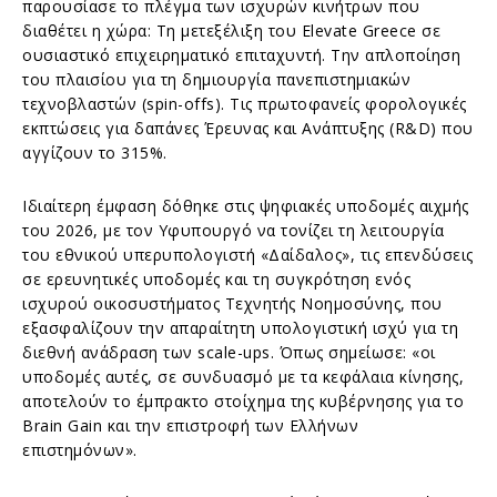
παρουσίασε το πλέγμα των ισχυρών κινήτρων που
διαθέτει η χώρα: Τη μετεξέλιξη του Elevate Greece σε
ουσιαστικό επιχειρηματικό επιταχυντή. Την απλοποίηση
του πλαισίου για τη δημιουργία πανεπιστημιακών
τεχνοβλαστών (spin-offs). Τις πρωτοφανείς φορολογικές
εκπτώσεις για δαπάνες Έρευνας και Ανάπτυξης (R&D) που
αγγίζουν το 315%.
Ιδιαίτερη έμφαση δόθηκε στις ψηφιακές υποδομές αιχμής
του 2026, με τον Υφυπουργό να τονίζει τη λειτουργία
του εθνικού υπερυπολογιστή «Δαίδαλος», τις επενδύσεις
σε ερευνητικές υποδομές και τη συγκρότηση ενός
ισχυρού οικοσυστήματος Τεχνητής Νοημοσύνης, που
εξασφαλίζουν την απαραίτητη υπολογιστική ισχύ για τη
διεθνή ανάδραση των scale-ups. Όπως σημείωσε: «οι
υποδομές αυτές, σε συνδυασμό με τα κεφάλαια κίνησης,
αποτελούν το έμπρακτο στοίχημα της κυβέρνησης για το
Brain Gain και την επιστροφή των Ελλήνων
επιστημόνων».