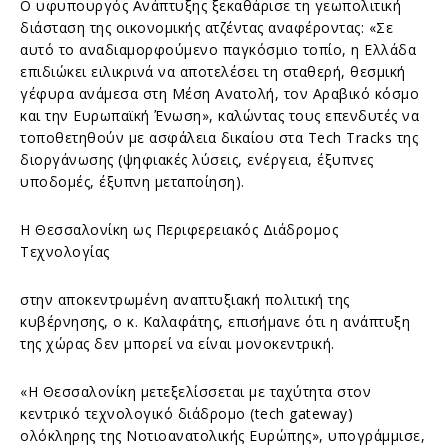
Ο υφυπουργός Ανάπτυξης ξεκαθάρισε τη γεωπολιτική
διάσταση της οικονομικής ατζέντας αναφέροντας: «Σε
αυτό το αναδιαμορφούμενο παγκόσμιο τοπίο, η Ελλάδα
επιδιώκει ειλικρινά να αποτελέσει τη σταθερή, θεσμική
γέφυρα ανάμεσα στη Μέση Ανατολή, τον Αραβικό κόσμο
και την Ευρωπαϊκή Ένωση», καλώντας τους επενδυτές να
τοποθετηθούν με ασφάλεια δικαίου στα Tech Tracks της
διοργάνωσης (ψηφιακές λύσεις, ενέργεια, έξυπνες
υποδομές, έξυπνη μεταποίηση).
Η Θεσσαλονίκη ως Περιφερειακός Διάδρομος
Τεχνολογίας
στην αποκεντρωμένη αναπτυξιακή πολιτική της
κυβέρνησης, ο κ. Καλαφάτης, επισήμανε ότι η ανάπτυξη
της χώρας δεν μπορεί να είναι μονοκεντρική.
«Η Θεσσαλονίκη μετεξελίσσεται με ταχύτητα στον
κεντρικό τεχνολογικό διάδρομο (tech gateway)
ολόκληρης της Νοτιοανατολικής Ευρώπης», υπογράμμισε,