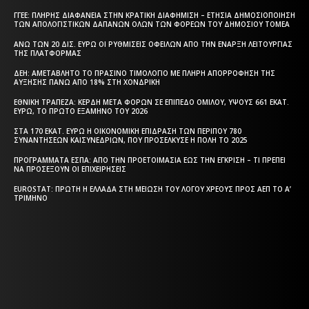
ΓΓΕΕ: ΠΛΉΡΗΣ ΔΙΑΦΆΝΕΙΑ ΣΤΗΝ ΚΡΑΤΙΚΉ ΔΙΑΦΉΜΙΣΗ – EΤΉΣΙΑ ΔΗΜΟΣΙΟΠΟΊΗΣΗ
ΤΩΝ ΑΠΟΛΟΓΙΣΤΙΚΏΝ ΔΑΠΑΝΏΝ ΌΛΩΝ ΤΩΝ ΦΟΡΈΩΝ ΤΟΥ ΔΗΜΟΣΊΟΥ ΤΟΜΈΑ
ΆΝΩ ΤΩΝ 20 ΔΙΣ. ΕΥΡΏ ΟΙ ΡΥΘΜΊΣΕΙΣ ΟΦΕΙΛΏΝ ΑΠΌ ΤΗΝ ΈΝΑΡΞΗ ΛΕΙΤΟΥΡΓΊΑΣ
ΤΗΣ ΠΛΑΤΦΌΡΜΑΣ
ΔΕΗ: ΑΜΕΤΆΒΛΗΤΟ ΤΟ ΠΡΆΣΙΝΟ ΤΙΜΟΛΌΓΙΟ ΜΕ ΠΛΉΡΗ ΑΠΟΡΡΌΦΗΣΗ ΤΗΣ
ΑΎΞΗΣΗΣ ΠΆΝΩ ΑΠΌ 18% ΣΤΗ ΧΟΝΔΡΙΚΉ
ΕΘΝΙΚΉ ΤΡΆΠΕΖΑ: ΚΈΡΔΗ ΜΕΤΆ ΦΌΡΩΝ ΣΕ ΕΠΊΠΕΔΟ ΟΜΊΛΟΥ, ΎΨΟΥΣ 661 ΕΚΑΤ.
ΕΥΡΏ, ΤΟ ΠΡΏΤΟ ΕΞΆΜΗΝΟ ΤΟΥ 2026
ΣΤΑ 170 ΕΚΑΤ. ΕΥΡΏ Η ΟΙΚΟΝΟΜΙΚΉ ΕΠΊΔΡΑΣΗ ΤΩΝ ΠΕΡΊΠΟΥ 780
ΣΥΝΑΝΤΉΣΕΩΝ ΚΑΙΣΥΝΕΔΡΊΩΝ, ΠΟΥ ΠΡΟΣΈΛΚΥΣΕ Η ΠΌΛΗ ΤΟ 2025
ΠΡΟΓΡΆΜΜΑΤΑ EΣΠΑ: ΑΠΌ ΤΗΝ ΠΡΟΕΤΟΙΜΑΣΊΑ ΈΩΣ ΤΗΝ ΈΓΚΡΙΣΗ – ΤΙ ΠΡΈΠΕΙ
ΝΑ ΠΡΟΣΈΞΟΥΝ ΟΙ ΕΠΙΧΕΙΡΉΣΕΙΣ
EUROSTAT: ΠΡΏΤΗ Η ΕΛΛΆΔΑ ΣΤΗ ΜΕΊΩΣΗ ΤΟΥ ΛΌΓΟΥ ΧΡΈΟΥΣ ΠΡΟΣ ΑΕΠ ΤΟ Α’
ΤΡΊΜΗΝΟ
Η ΘΕΣΣΑΛΟΝΙΚΗ ΣΗΜΕΡΑ - ΗΜΕΡΗΣΙΑ ΤΟΠΙΚΗ