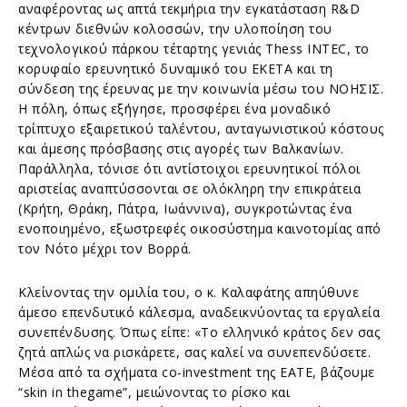
αναφέροντας ως απτά τεκμήρια την εγκατάσταση R&D
κέντρων διεθνών κολοσσών, την υλοποίηση του
τεχνολογικού πάρκου τέταρτης γενιάς Thess INTEC, το
κορυφαίο ερευνητικό δυναμικό του ΕΚΕΤΑ και τη
σύνδεση της έρευνας με την κοινωνία μέσω του ΝΟΗΣΙΣ.
Η πόλη, όπως εξήγησε, προσφέρει ένα μοναδικό
τρίπτυχο εξαιρετικού ταλέντου, ανταγωνιστικού κόστους
και άμεσης πρόσβασης στις αγορές των Βαλκανίων.
Παράλληλα, τόνισε ότι αντίστοιχοι ερευνητικοί πόλοι
αριστείας αναπτύσσονται σε ολόκληρη την επικράτεια
(Κρήτη, Θράκη, Πάτρα, Ιωάννινα), συγκροτώντας ένα
ενοποιημένο, εξωστρεφές οικοσύστημα καινοτομίας από
τον Νότο μέχρι τον Βορρά.
Κλείνοντας την ομιλία του, ο κ. Καλαφάτης απηύθυνε
άμεσο επενδυτικό κάλεσμα, αναδεικνύοντας τα εργαλεία
συνεπένδυσης. Όπως είπε: «Το ελληνικό κράτος δεν σας
ζητά απλώς να ρισκάρετε, σας καλεί να συνεπενδύσετε.
Μέσα από τα σχήματα co-investment της ΕΑΤΕ, βάζουμε
“skin in thegame”, μειώνοντας το ρίσκο και