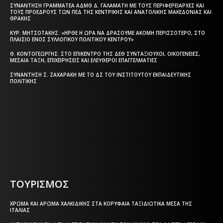
ΣΥΝΆΝΤΗΣΗ ΓΡΑΜΜΑΤΈΑ ΑΔΜΘ Δ. ΓΑΛΑΜΆΤΗ ΜΕ ΤΟΥΣ ΠΕΡΙΦΕΡΕΙΆΡΧΕΣ ΚΑΙ
ΤΟΥΣ ΠΡΟΈΔΡΟΥΣ ΤΩΝ ΠΕΔ ΤΗΣ ΚΕΝΤΡΙΚΉΣ ΚΑΙ ΑΝΑΤΟΛΙΚΉΣ ΜΑΚΕΔΟΝΊΑΣ ΚΑΙ
ΘΡΆΚΗΣ
ΚΥΡ. ΜΗΤΣΟΤΆΚΗΣ: «ΉΡΘΕ Η ΏΡΑ ΝΑ ΔΡΆΣΟΥΜΕ ΑΚΌΜΗ ΠΕΡΙΣΣΌΤΕΡΟ, ΣΤΟ
ΠΛΑΊΣΙΟ ΕΝΌΣ ΣΥΛΛΟΓΙΚΟΎ ΠΟΛΙΤΙΚΟΎ ΚΈΝΤΡΟΥ»
Θ. ΚΟΝΤΟΓΕΏΡΓΗΣ: ΣΤΟ ΕΠΊΚΕΝΤΡΟ ΤΗΣ ΔΕΘ ΣΥΝΤΑΞΙΟΎΧΟΙ, ΟΙΚΟΓΈΝΕΙΕΣ,
ΜΕΣΑΊΑ ΤΆΞΗ, ΕΠΙΧΕΙΡΉΣΕΙΣ ΚΑΙ ΕΛΕΎΘΕΡΟΙ ΕΠΑΓΓΕΛΜΑΤΊΕΣ
ΣΥΝΆΝΤΗΣΗ Σ. ΖΑΧΑΡΆΚΗ ΜΕ ΤΟ ΔΣ ΤΟΥ ΙΝΣΤΙΤΟΎΤΟΥ ΕΚΠΑΙΔΕΥΤΙΚΉΣ
ΠΟΛΙΤΙΚΉΣ
Η ΘΕΣΣΑΛΟΝΙΚΗ ΣΗΜΕΡΑ - ΗΜΕΡΗΣΙΑ ΤΟΠΙΚΗ
ΕΦΗΜΕΡΙΔΑ ΤΗΣ ΘΕΣΣΑΛΟΝΙΚΗΣ
ΤΟΥΡΙΣΜΟΣ
ΧΡΏΜΑ ΚΑΙ ΆΡΩΜΑ ΧΑΛΚΙΔΙΚΉΣ ΣΤΑ ΚΟΡΥΦΑΊΑ ΤΑΞΙΔΙΩΤΙΚΆ ΜΈΣΑ ΤΗΣ
ΙΤΑΛΊΑΣ