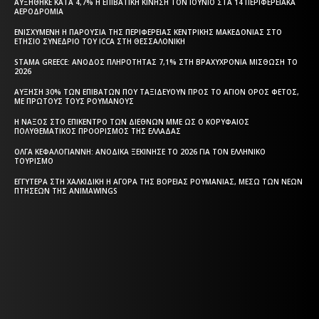
ΑΥΞΉΘΗΚΕ ΚΑΤΆ 4,7% Η ΕΠΙΒΑΤΙΚΉ ΚΊΝΗΣΗ ΤΟΝ ΙΟΎΝΙΟ ΣΤΑ 14 ΠΕΡΙΦΕΡΕΙΑΚΆ
ΑΕΡΟΔΡΌΜΙΑ
ΕΝΙΣΧΥΜΈΝΗ Η ΠΑΡΟΥΣΊΑ ΤΗΣ ΠΕΡΙΦΈΡΕΙΑΣ ΚΕΝΤΡΙΚΉΣ ΜΑΚΕΔΟΝΊΑΣ ΣΤΟ
ΕΤΉΣΙΟ ΣΥΝΈΔΡΙΟ ΤΟΥ ICCA ΣΤΗ ΘΕΣΣΑΛΟΝΊΚΗ
STAMA GREECE: ΆΝΟΔΟΣ ΠΛΗΡΌΤΗΤΑΣ 7,1% ΣΤΗ ΒΡΑΧΥΧΡΌΝΙΑ ΜΊΣΘΩΣΗ ΤΟ
2026
ΑΎΞΗΣΗ 30% ΤΩΝ ΕΠΙΒΑΤΏΝ ΠΟΥ ΤΑΞΙΔΕΎΟΥΝ ΠΡΟΣ ΤΟ ΆΓΙΟΝ ΌΡΟΣ ΦΈΤΟΣ,
ΜΕ ΠΡΏΤΟΥΣ ΤΟΥΣ ΡΟΥΜΆΝΟΥΣ
Η ΝΆΞΟΣ ΣΤΟ ΕΠΊΚΕΝΤΡΟ ΤΩΝ ΔΙΕΘΝΏΝ ΜΜΕ ΩΣ Ο ΚΟΡΥΦΑΊΟΣ
ΠΟΛΥΘΕΜΑΤΙΚΌΣ ΠΡΟΟΡΙΣΜΌΣ ΤΗΣ ΕΛΛΆΔΑΣ
ΌΛΓΑ ΚΕΦΑΛΟΓΙΆΝΝΗ: ΑΝΟΔΙΚΆ ΞΕΚΊΝΗΣΕ ΤΟ 2026 ΓΙΑ ΤΟΝ ΕΛΛΗΝΙΚΌ
ΤΟΥΡΙΣΜΌ
ΕΓΓΎΤΕΡΑ ΣΤΗ ΧΑΛΚΙΔΙΚΉ Η ΑΓΟΡΆ ΤΗΣ ΒΌΡΕΙΑΣ ΡΟΥΜΑΝΊΑΣ, ΜΈΣΩ ΤΩΝ ΝΈΩΝ
ΠΤΉΣΕΩΝ ΤΗΣ ANIMAWINGS
Η ΘΕΣΣΑΛΟΝΙΚΗ ΣΗΜΕΡΑ - ΗΜΕΡΗΣΙΑ ΤΟΠΙΚΗ
ΕΦΗΜΕΡΙΔΑ ΤΗΣ ΘΕΣΣΑΛΟΝΙΚΗΣ