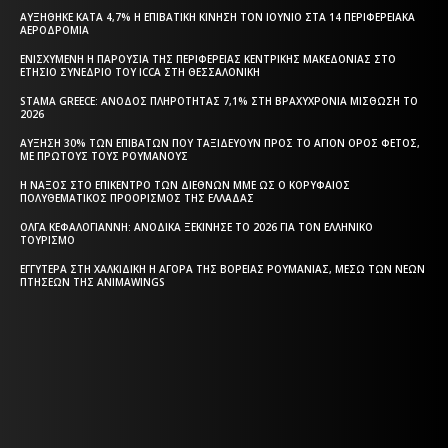
ΑΥΞΉΘΗΚΕ ΚΑΤΆ 4,7% Η ΕΠΙΒΑΤΙΚΉ ΚΊΝΗΣΗ ΤΟΝ ΙΟΎΝΙΟ ΣΤΑ 14 ΠΕΡΙΦΕΡΕΙΑΚΆ
ΑΕΡΟΔΡΌΜΙΑ
ΕΝΙΣΧΥΜΈΝΗ Η ΠΑΡΟΥΣΊΑ ΤΗΣ ΠΕΡΙΦΈΡΕΙΑΣ ΚΕΝΤΡΙΚΉΣ ΜΑΚΕΔΟΝΊΑΣ ΣΤΟ
ΕΤΉΣΙΟ ΣΥΝΈΔΡΙΟ ΤΟΥ ICCA ΣΤΗ ΘΕΣΣΑΛΟΝΊΚΗ
STAMA GREECE: ΆΝΟΔΟΣ ΠΛΗΡΌΤΗΤΑΣ 7,1% ΣΤΗ ΒΡΑΧΥΧΡΌΝΙΑ ΜΊΣΘΩΣΗ ΤΟ
2026
ΑΎΞΗΣΗ 30% ΤΩΝ ΕΠΙΒΑΤΏΝ ΠΟΥ ΤΑΞΙΔΕΎΟΥΝ ΠΡΟΣ ΤΟ ΆΓΙΟΝ ΌΡΟΣ ΦΈΤΟΣ,
ΜΕ ΠΡΏΤΟΥΣ ΤΟΥΣ ΡΟΥΜΆΝΟΥΣ
Η ΝΆΞΟΣ ΣΤΟ ΕΠΊΚΕΝΤΡΟ ΤΩΝ ΔΙΕΘΝΏΝ ΜΜΕ ΩΣ Ο ΚΟΡΥΦΑΊΟΣ
ΠΟΛΥΘΕΜΑΤΙΚΌΣ ΠΡΟΟΡΙΣΜΌΣ ΤΗΣ ΕΛΛΆΔΑΣ
ΌΛΓΑ ΚΕΦΑΛΟΓΙΆΝΝΗ: ΑΝΟΔΙΚΆ ΞΕΚΊΝΗΣΕ ΤΟ 2026 ΓΙΑ ΤΟΝ ΕΛΛΗΝΙΚΌ
ΤΟΥΡΙΣΜΌ
ΕΓΓΎΤΕΡΑ ΣΤΗ ΧΑΛΚΙΔΙΚΉ Η ΑΓΟΡΆ ΤΗΣ ΒΌΡΕΙΑΣ ΡΟΥΜΑΝΊΑΣ, ΜΈΣΩ ΤΩΝ ΝΈΩΝ
ΠΤΉΣΕΩΝ ΤΗΣ ANIMAWINGS
Η ΘΕΣΣΑΛΟΝΙΚΗ ΣΗΜΕΡΑ - ΗΜΕΡΗΣΙΑ ΤΟΠΙΚΗ