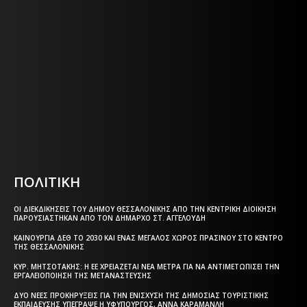
Η ΘΕΣΣΑΛΟΝΙΚΗ ΣΗΜΕΡΑ - ΗΜΕΡΗΣΙΑ ΤΟΠΙΚΗ
ΕΦΗΜΕΡΙΔΑ ΤΗΣ ΘΕΣΣΑΛΟΝΙΚΗΣ
Η ΘΕΣΣΑΛΟΝΙΚΗ ΣΗΜΕΡΑ - ΗΜΕΡΗΣΙΑ ΤΟΠΙΚΗ
ΕΦΗΜΕΡΙΔΑ ΤΗΣ ΘΕΣΣΑΛΟΝΙΚΗΣ
Html code here! Replace this with any non empty text and
that's it.
ΠΟΛΙΤΙΚΗ
ΟΙ ΔΙΕΚΔΙΚΉΣΕΙΣ ΤΟΥ ΔΉΜΟΥ ΘΕΣΣΑΛΟΝΊΚΗΣ ΑΠΌ ΤΗΝ ΚΕΝΤΡΙΚΉ ΔΙΟΊΚΗΣΗ
ΠΑΡΟΥΣΙΆΣΤΗΚΑΝ ΑΠΌ ΤΟΝ ΔΉΜΑΡΧΟ ΣΤ. ΑΓΓΕΛΟΎΔΗ
ΚΑΙΝΟΎΡΓΙΑ ΔΕΘ ΤΟ 2030 ΚΑΙ ΈΝΑΣ ΜΕΓΆΛΟΣ ΧΏΡΟΣ ΠΡΑΣΊΝΟΥ ΣΤΟ ΚΈΝΤΡΟ
ΤΗΣ ΘΕΣΣΑΛΟΝΊΚΗΣ
ΚΥΡ. ΜΗΤΣΟΤΆΚΗΣ: Η ΕΕ ΧΡΕΙΆΖΕΤΑΙ ΝΈΑ ΜΈΤΡΑ ΓΙΑ ΝΑ ΑΝΤΙΜΕΤΩΠΊΣΕΙ ΤΗΝ
ΕΡΓΑΛΕΙΟΠΟΊΗΣΗ ΤΗΣ ΜΕΤΑΝΆΣΤΕΥΣΗΣ
ΔΎΟ ΝΈΕΣ ΠΡΟΚΗΡΎΞΕΙΣ ΓΙΑ ΤΗΝ ΕΝΊΣΧΥΣΗ ΤΗΣ ΔΗΜΌΣΙΑΣ ΤΟΥΡΙΣΤΙΚΉΣ
ΕΚΠΑΊΔΕΥΣΗΣ ΥΠΈΓΡΑΨΕ Η ΥΦΥΠΟΥΡΓΌΣ, ΆΝΝΑ ΚΑΡΑΜΑΝΛΉ