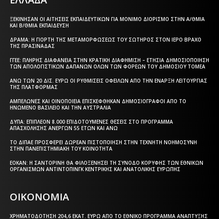
ΞΕΚΊΝΗΣΑΝ ΟΙ ΑΙΤΉΣΕΙΣ ΕΚΠΑΙΔΕΥΤΙΚΏΝ ΓΙΑ ΜΌΝΙΜΟ ΔΙΟΡΙΣΜΌ ΣΤΗΝ Α/ΘΜΙΑ
ΚΑΙ Β/ΘΜΙΑ ΕΚΠΑΊΔΕΥΣΗ
ΔΡΆΜΑ: Η ΓΙΟΡΤΉ ΤΗΣ ΜΕΤΑΜΟΡΦΏΣΕΩΣ ΤΟΥ ΣΩΤΉΡΟΣ ΣΤΟΝ ΙΕΡΌ ΒΡΆΧΟ
ΤΗΣ ΠΡΑΣΙΝΆΔΑΣ
ΓΓΕΕ: ΠΛΉΡΗΣ ΔΙΑΦΆΝΕΙΑ ΣΤΗΝ ΚΡΑΤΙΚΉ ΔΙΑΦΉΜΙΣΗ – EΤΉΣΙΑ ΔΗΜΟΣΙΟΠΟΊΗΣΗ
ΤΩΝ ΑΠΟΛΟΓΙΣΤΙΚΏΝ ΔΑΠΑΝΏΝ ΌΛΩΝ ΤΩΝ ΦΟΡΈΩΝ ΤΟΥ ΔΗΜΟΣΊΟΥ ΤΟΜΈΑ
ΆΝΩ ΤΩΝ 20 ΔΙΣ. ΕΥΡΏ ΟΙ ΡΥΘΜΊΣΕΙΣ ΟΦΕΙΛΏΝ ΑΠΌ ΤΗΝ ΈΝΑΡΞΗ ΛΕΙΤΟΥΡΓΊΑΣ
ΤΗΣ ΠΛΑΤΦΌΡΜΑΣ
ΑΜΠΕΛΏΝΕΣ ΚΑΙ ΟΙΝΟΠΟΙΕΊΑ ΕΠΙΣΚΈΦΘΗΚΑΝ ΔΗΜΟΣΙΟΓΡΆΦΟΙ ΑΠΌ ΤΟ
ΗΝΩΜΈΝΟ ΒΑΣΊΛΕΙΟ ΚΑΙ ΤΗΝ ΑΥΣΤΡΑΛΊΑ
ΔΥΠΑ: ΕΠΙΠΛΈΟΝ 8.000 ΕΠΙΔΟΤΟΎΜΕΝΕΣ ΘΈΣΕΙΣ ΣΤΟ ΠΡΌΓΡΑΜΜΑ
ΑΠΑΣΧΌΛΗΣΗΣ ΑΝΈΡΓΩΝ 55 ΕΤΏΝ ΚΑΙ ΆΝΩ
ΤΟ ΔΙΠΑΕ ΠΡΟΣΦΈΡΕΙ ΔΩΡΕΆΝ ΠΙΣΤΟΠΟΊΗΣΗ ΣΤΗΝ ΤΕΧΝΗΤΉ ΝΟΗΜΟΣΎΝΗ
ΣΤΗΝ ΠΑΝΕΠΙΣΤΗΜΙΑΚΉ ΤΟΥ ΚΟΙΝΌΤΗΤΑ
ΕΟΚΑΝ: Η ΣΑΝΤΟΡΊΝΗ ΘΑ ΦΙΛΟΞΕΝΉΣΕΙ ΤΗ ΣΎΝΟΔΟ ΚΟΡΥΦΉΣ ΤΩΝ ΕΘΝΙΚΏΝ
ΟΡΓΑΝΙΣΜΏΝ ΑΝΤΙΝΤΌΠΙΝΓΚ ΚΕΝΤΡΙΚΉΣ ΚΑΙ ΑΝΑΤΟΛΙΚΉΣ ΕΥΡΏΠΗΣ
ΟΙΚΟΝΟΜΙΑ
ΧΡΗΜΑΤΟΔΌΤΗΣΗ 204,6 ΕΚΑΤ. ΕΥΡΏ ΑΠΌ ΤΟ ΕΘΝΙΚΌ ΠΡΌΓΡΑΜΜΑ ΑΝΆΠΤΥΞΗΣ