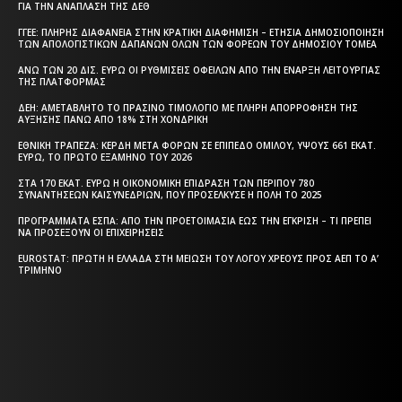
ΓΙΑ ΤΗΝ ΑΝΆΠΛΑΣΗ ΤΗΣ ΔΕΘ
ΓΓΕΕ: ΠΛΉΡΗΣ ΔΙΑΦΆΝΕΙΑ ΣΤΗΝ ΚΡΑΤΙΚΉ ΔΙΑΦΉΜΙΣΗ – EΤΉΣΙΑ ΔΗΜΟΣΙΟΠΟΊΗΣΗ
ΤΩΝ ΑΠΟΛΟΓΙΣΤΙΚΏΝ ΔΑΠΑΝΏΝ ΌΛΩΝ ΤΩΝ ΦΟΡΈΩΝ ΤΟΥ ΔΗΜΟΣΊΟΥ ΤΟΜΈΑ
ΆΝΩ ΤΩΝ 20 ΔΙΣ. ΕΥΡΏ ΟΙ ΡΥΘΜΊΣΕΙΣ ΟΦΕΙΛΏΝ ΑΠΌ ΤΗΝ ΈΝΑΡΞΗ ΛΕΙΤΟΥΡΓΊΑΣ
ΤΗΣ ΠΛΑΤΦΌΡΜΑΣ
ΔΕΗ: ΑΜΕΤΆΒΛΗΤΟ ΤΟ ΠΡΆΣΙΝΟ ΤΙΜΟΛΌΓΙΟ ΜΕ ΠΛΉΡΗ ΑΠΟΡΡΌΦΗΣΗ ΤΗΣ
ΑΎΞΗΣΗΣ ΠΆΝΩ ΑΠΌ 18% ΣΤΗ ΧΟΝΔΡΙΚΉ
ΕΘΝΙΚΉ ΤΡΆΠΕΖΑ: ΚΈΡΔΗ ΜΕΤΆ ΦΌΡΩΝ ΣΕ ΕΠΊΠΕΔΟ ΟΜΊΛΟΥ, ΎΨΟΥΣ 661 ΕΚΑΤ.
ΕΥΡΏ, ΤΟ ΠΡΏΤΟ ΕΞΆΜΗΝΟ ΤΟΥ 2026
ΣΤΑ 170 ΕΚΑΤ. ΕΥΡΏ Η ΟΙΚΟΝΟΜΙΚΉ ΕΠΊΔΡΑΣΗ ΤΩΝ ΠΕΡΊΠΟΥ 780
ΣΥΝΑΝΤΉΣΕΩΝ ΚΑΙΣΥΝΕΔΡΊΩΝ, ΠΟΥ ΠΡΟΣΈΛΚΥΣΕ Η ΠΌΛΗ ΤΟ 2025
ΠΡΟΓΡΆΜΜΑΤΑ EΣΠΑ: ΑΠΌ ΤΗΝ ΠΡΟΕΤΟΙΜΑΣΊΑ ΈΩΣ ΤΗΝ ΈΓΚΡΙΣΗ – ΤΙ ΠΡΈΠΕΙ
ΝΑ ΠΡΟΣΈΞΟΥΝ ΟΙ ΕΠΙΧΕΙΡΉΣΕΙΣ
EUROSTAT: ΠΡΏΤΗ Η ΕΛΛΆΔΑ ΣΤΗ ΜΕΊΩΣΗ ΤΟΥ ΛΌΓΟΥ ΧΡΈΟΥΣ ΠΡΟΣ ΑΕΠ ΤΟ Α’
ΤΡΊΜΗΝΟ