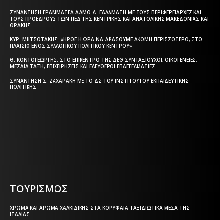
ΣΥΝΆΝΤΗΣΗ ΓΡΑΜΜΑΤΈΑ ΑΔΜΘ Δ. ΓΑΛΑΜΆΤΗ ΜΕ ΤΟΥΣ ΠΕΡΙΦΕΡΕΙΆΡΧΕΣ ΚΑΙ
ΤΟΥΣ ΠΡΟΈΔΡΟΥΣ ΤΩΝ ΠΕΔ ΤΗΣ ΚΕΝΤΡΙΚΉΣ ΚΑΙ ΑΝΑΤΟΛΙΚΉΣ ΜΑΚΕΔΟΝΊΑΣ ΚΑΙ
ΘΡΆΚΗΣ
ΚΥΡ. ΜΗΤΣΟΤΆΚΗΣ: «ΉΡΘΕ Η ΏΡΑ ΝΑ ΔΡΆΣΟΥΜΕ ΑΚΌΜΗ ΠΕΡΙΣΣΌΤΕΡΟ, ΣΤΟ
ΠΛΑΊΣΙΟ ΕΝΌΣ ΣΥΛΛΟΓΙΚΟΎ ΠΟΛΙΤΙΚΟΎ ΚΈΝΤΡΟΥ»
Θ. ΚΟΝΤΟΓΕΏΡΓΗΣ: ΣΤΟ ΕΠΊΚΕΝΤΡΟ ΤΗΣ ΔΕΘ ΣΥΝΤΑΞΙΟΎΧΟΙ, ΟΙΚΟΓΈΝΕΙΕΣ,
ΜΕΣΑΊΑ ΤΆΞΗ, ΕΠΙΧΕΙΡΉΣΕΙΣ ΚΑΙ ΕΛΕΎΘΕΡΟΙ ΕΠΑΓΓΕΛΜΑΤΊΕΣ
ΣΥΝΆΝΤΗΣΗ Σ. ΖΑΧΑΡΆΚΗ ΜΕ ΤΟ ΔΣ ΤΟΥ ΙΝΣΤΙΤΟΎΤΟΥ ΕΚΠΑΙΔΕΥΤΙΚΉΣ
ΠΟΛΙΤΙΚΉΣ
Η ΘΕΣΣΑΛΟΝΙΚΗ ΣΗΜΕΡΑ - ΗΜΕΡΗΣΙΑ ΤΟΠΙΚΗ
ΕΦΗΜΕΡΙΔΑ ΤΗΣ ΘΕΣΣΑΛΟΝΙΚΗΣ
ΤΟΥΡΙΣΜΟΣ
ΧΡΏΜΑ ΚΑΙ ΆΡΩΜΑ ΧΑΛΚΙΔΙΚΉΣ ΣΤΑ ΚΟΡΥΦΑΊΑ ΤΑΞΙΔΙΩΤΙΚΆ ΜΈΣΑ ΤΗΣ
ΙΤΑΛΊΑΣ