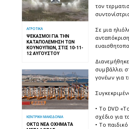
τον τερματι
συντονίστρια
Σε μια ηλιό
ΑΓΡΟΤΙΚΑ
ΨΕΚΑΣΜΟΊ ΓΙΑ ΤΗΝ
ανταπόκριση
ΚΑΤΑΠΟΛΈΜΗΣΗ ΤΩΝ
ευαισθητοπο
ΚΟΥΝΟΥΠΙΏΝ, ΣΤΙΣ 10-11-
12 ΑΥΓΟΎΣΤΟΥ
Διανεμήθηκε
συμβάλλει σ
γονέων για 
Συγκεκριμέν
• Το DVD «Τ
σχέδιο για τ
ΚΕΝΤΡΙΚΗ ΜΑΚΕΔΟΝΙΑ
• Το παιδικό
ΟΚΤΏ ΝΈΑ ΟΧΉΜΑΤΑ