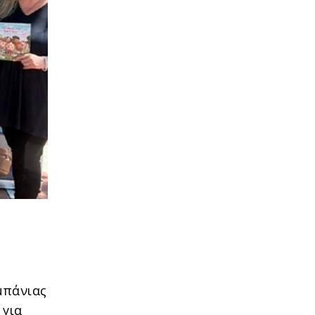
μπάνιας
 για