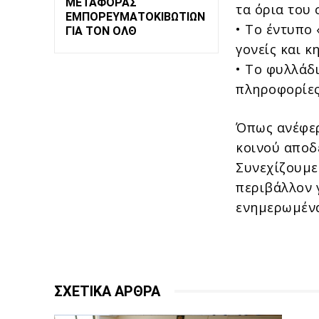
ΜΕΤΑΦΟΡΆΣ
τα όρια του
ΕΜΠΟΡΕΥΜΑΤΟΚΙΒΩΤΊΩΝ
• Το έντυπο
ΓΙΑ ΤΟΝ ΟΛΘ
γονείς και κ
• Το φυλλάδ
πληροφορίες
Όπως ανέφερ
κοινού αποδ
Συνεχίζουμε
περιβάλλον γ
ενημερωμένα
ΣΧΕΤΙΚΑ ΑΡΘΡΑ