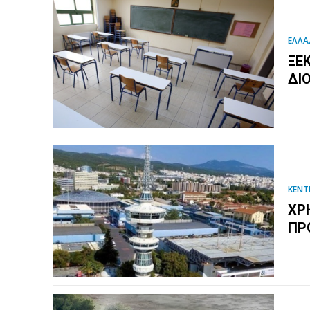
ΕΛΛΑ
ΞΕ
ΔΙ
ΚΕΝΤ
ΧΡ
ΠΡ