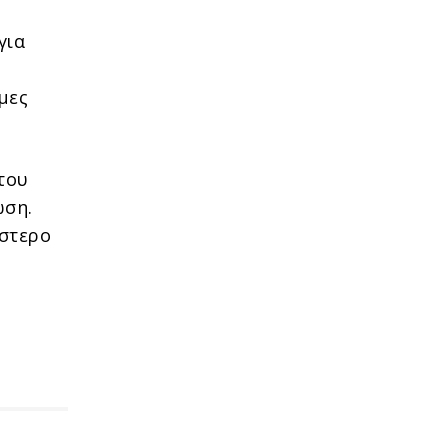
για
μες
του
ωση.
έστερο