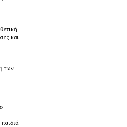
 θετική
σης και
η των
νο
 παιδιά