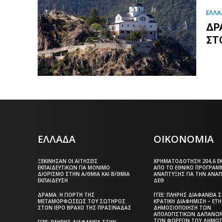
ΕΛΛΑ
ΔΡ
ΣΤ
ΕΛΛΑΔΑ
ΟΙΚΟΝΟΜΙΑ
ΞΕΚΊΝΗΣΑΝ ΟΙ ΑΙΤΉΣΕΙΣ
ΧΡΗΜΑΤΟΔΌΤΗΣΗ 204,6 ΕΚ
ΕΚΠΑΙΔΕΥΤΙΚΏΝ ΓΙΑ ΜΌΝΙΜΟ
ΑΠΌ ΤΟ ΕΘΝΙΚΌ ΠΡΌΓΡΑΜ
ΔΙΟΡΙΣΜΌ ΣΤΗΝ Α/ΘΜΙΑ ΚΑΙ Β/ΘΜΙΑ
ΑΝΆΠΤΥΞΗΣ ΓΙΑ ΤΗΝ ΑΝΆ
ΕΚΠΑΊΔΕΥΣΗ
ΔΕΘ
ΔΡΆΜΑ: Η ΓΙΟΡΤΉ ΤΗΣ
ΓΓΕΕ: ΠΛΉΡΗΣ ΔΙΑΦΆΝΕΙΑ 
ΜΕΤΑΜΟΡΦΏΣΕΩΣ ΤΟΥ ΣΩΤΉΡΟΣ
ΚΡΑΤΙΚΉ ΔΙΑΦΉΜΙΣΗ – EΤΉ
ΣΤΟΝ ΙΕΡΌ ΒΡΆΧΟ ΤΗΣ ΠΡΑΣΙΝΆΔΑΣ
ΔΗΜΟΣΙΟΠΟΊΗΣΗ ΤΩΝ
ΑΠΟΛΟΓΙΣΤΙΚΏΝ ΔΑΠΑΝΏ
ΤΩΝ ΦΟΡΈΩΝ ΤΟΥ ΔΗΜΟΣ
ΓΓΕΕ: ΠΛΉΡΗΣ ΔΙΑΦΆΝΕΙΑ ΣΤΗΝ