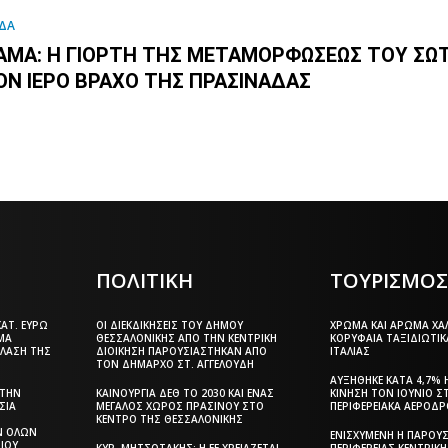
ΔΑ
ΆΜΑ: Η ΓΙΟΡΤΉ ΤΗΣ ΜΕΤΑΜΟΡΦΏΣΕΩΣ ΤΟΥ ΣΩ
ΟΝ ΙΕΡΌ ΒΡΆΧΟ ΤΗΣ ΠΡΑΣΙΝΆΔΑΣ
ΠΟΛΙΤΙΚΗ
ΤΟΥΡΙΣΜΟ
ΑΤ. ΕΥΡΏ
ΟΙ ΔΙΕΚΔΙΚΉΣΕΙΣ ΤΟΥ ΔΉΜΟΥ
ΧΡΏΜΑ ΚΑΙ ΆΡΩΜΑ ΧΑΛ
ΜΑ
ΘΕΣΣΑΛΟΝΊΚΗΣ ΑΠΌ ΤΗΝ ΚΕΝΤΡΙΚΉ
ΚΟΡΥΦΑΊΑ ΤΑΞΙΔΙΩΤΙΚ
ΠΛΑΣΗ ΤΗΣ
ΔΙΟΊΚΗΣΗ ΠΑΡΟΥΣΙΆΣΤΗΚΑΝ ΑΠΌ
ΙΤΑΛΊΑΣ
ΤΟΝ ΔΉΜΑΡΧΟ ΣΤ. ΑΓΓΕΛΟΎΔΗ
ΑΥΞΉΘΗΚΕ ΚΑΤΆ 4,7% Η
ΣΤΗΝ
ΚΑΙΝΟΎΡΓΙΑ ΔΕΘ ΤΟ 2030 ΚΑΙ ΈΝΑΣ
ΚΊΝΗΣΗ ΤΟΝ ΙΟΎΝΙΟ Σ
ΣΙΑ
ΜΕΓΆΛΟΣ ΧΏΡΟΣ ΠΡΑΣΊΝΟΥ ΣΤΟ
ΠΕΡΙΦΕΡΕΙΑΚΆ ΑΕΡΟΔ
ΚΈΝΤΡΟ ΤΗΣ ΘΕΣΣΑΛΟΝΊΚΗΣ
Ν ΌΛΩΝ
ΕΝΙΣΧΥΜΈΝΗ Η ΠΑΡΟΥΣ
ΊΟΥ
ΚΥΡ. ΜΗΤΣΟΤΆΚΗΣ: Η ΕΕ ΧΡΕΙΆΖΕΤΑΙ
ΠΕΡΙΦΈΡΕΙΑΣ ΚΕΝΤΡΙΚ