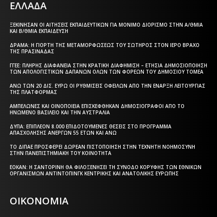
ΕΛΛΑΔΑ
ΞΕΚΊΝΗΣΑΝ ΟΙ ΑΙΤΉΣΕΙΣ ΕΚΠΑΙΔΕΥΤΙΚΏΝ ΓΙΑ ΜΌΝΙΜΟ ΔΙΟΡΙΣΜΌ ΣΤΗΝ Α/ΘΜΙΑ
ΚΑΙ Β/ΘΜΙΑ ΕΚΠΑΊΔΕΥΣΗ
ΔΡΆΜΑ: Η ΓΙΟΡΤΉ ΤΗΣ ΜΕΤΑΜΟΡΦΏΣΕΩΣ ΤΟΥ ΣΩΤΉΡΟΣ ΣΤΟΝ ΙΕΡΌ ΒΡΆΧΟ
ΤΗΣ ΠΡΑΣΙΝΆΔΑΣ
ΓΓΕΕ: ΠΛΉΡΗΣ ΔΙΑΦΆΝΕΙΑ ΣΤΗΝ ΚΡΑΤΙΚΉ ΔΙΑΦΉΜΙΣΗ – EΤΉΣΙΑ ΔΗΜΟΣΙΟΠΟΊΗΣΗ
ΤΩΝ ΑΠΟΛΟΓΙΣΤΙΚΏΝ ΔΑΠΑΝΏΝ ΌΛΩΝ ΤΩΝ ΦΟΡΈΩΝ ΤΟΥ ΔΗΜΟΣΊΟΥ ΤΟΜΈΑ
ΆΝΩ ΤΩΝ 20 ΔΙΣ. ΕΥΡΏ ΟΙ ΡΥΘΜΊΣΕΙΣ ΟΦΕΙΛΏΝ ΑΠΌ ΤΗΝ ΈΝΑΡΞΗ ΛΕΙΤΟΥΡΓΊΑΣ
ΤΗΣ ΠΛΑΤΦΌΡΜΑΣ
ΑΜΠΕΛΏΝΕΣ ΚΑΙ ΟΙΝΟΠΟΙΕΊΑ ΕΠΙΣΚΈΦΘΗΚΑΝ ΔΗΜΟΣΙΟΓΡΆΦΟΙ ΑΠΌ ΤΟ
ΗΝΩΜΈΝΟ ΒΑΣΊΛΕΙΟ ΚΑΙ ΤΗΝ ΑΥΣΤΡΑΛΊΑ
ΔΥΠΑ: ΕΠΙΠΛΈΟΝ 8.000 ΕΠΙΔΟΤΟΎΜΕΝΕΣ ΘΈΣΕΙΣ ΣΤΟ ΠΡΌΓΡΑΜΜΑ
ΑΠΑΣΧΌΛΗΣΗΣ ΑΝΈΡΓΩΝ 55 ΕΤΏΝ ΚΑΙ ΆΝΩ
ΤΟ ΔΙΠΑΕ ΠΡΟΣΦΈΡΕΙ ΔΩΡΕΆΝ ΠΙΣΤΟΠΟΊΗΣΗ ΣΤΗΝ ΤΕΧΝΗΤΉ ΝΟΗΜΟΣΎΝΗ
ΣΤΗΝ ΠΑΝΕΠΙΣΤΗΜΙΑΚΉ ΤΟΥ ΚΟΙΝΌΤΗΤΑ
ΕΟΚΑΝ: Η ΣΑΝΤΟΡΊΝΗ ΘΑ ΦΙΛΟΞΕΝΉΣΕΙ ΤΗ ΣΎΝΟΔΟ ΚΟΡΥΦΉΣ ΤΩΝ ΕΘΝΙΚΏΝ
ΟΡΓΑΝΙΣΜΏΝ ΑΝΤΙΝΤΌΠΙΝΓΚ ΚΕΝΤΡΙΚΉΣ ΚΑΙ ΑΝΑΤΟΛΙΚΉΣ ΕΥΡΏΠΗΣ
ΟΙΚΟΝΟΜΙΑ