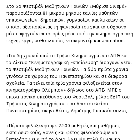
Στο 5ο Φεστιβάλ Μαθητικών Ταινιών «Μύρισε Σινεμά»
παρουσιάζονται 81 μικρού μήκους ταινίες μαθητών
νηπιαγωγείων, δημοτικών, γυμνασίων και λυκείων οι
οποίοι αξιοποιώντας τη φαντασία τους και τα σύχρονα
μέσα αφηγούνται ιστορίες μέσα από την κινηματογραφική
τέχνη, έργα, μυθοπλασίας, ντοκιμαντέρ και animation.
«Για 5η χρονιά από το Τμήμα Κινηματογράφου ΑΠΘ και
το Δίκτυο “Κινηματογραφική Εκπαίδευση” διοργανώνεται
το Φεστιβάλ Μαθητικών Ταινιών. Τα δύο πρώτα χρόνια
γινόταν σε χώρους του Πανεπιστημίου και σε διάφορα
σχολεία. Τα τελευταία τρία χρόνια φιλοξενείται στον
κινηματογράφο Ολύμπιον» δήλωσε στο ΑΠΕ- ΜΠΕ ο
επιστημονικά υπεύθυνος του Φεστιβάλ, μέλος ΕΔΙΠ του
Τμήματος Κινηματογράφου του Αριστοτελείου
Πανεπιστημίου, σκηνοθέτης, Δημήτρης Παπαδόπουλος.
«Πέρυσι φιλοξενήσαμε 2.500 μαθητές και μαθήτριες,
εκπαιδευτικούς, γονείς και φέτος φιλοδοξούμε να
ξεπεράσουμε αυτό το όριο. Έχει μία πολύ δυναμική