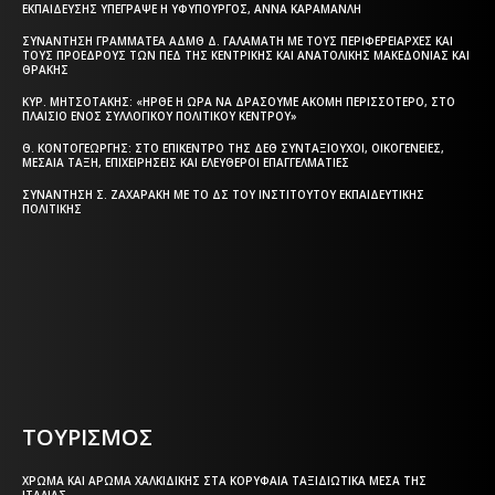
ΕΚΠΑΊΔΕΥΣΗΣ ΥΠΈΓΡΑΨΕ Η ΥΦΥΠΟΥΡΓΌΣ, ΆΝΝΑ ΚΑΡΑΜΑΝΛΉ
ΣΥΝΆΝΤΗΣΗ ΓΡΑΜΜΑΤΈΑ ΑΔΜΘ Δ. ΓΑΛΑΜΆΤΗ ΜΕ ΤΟΥΣ ΠΕΡΙΦΕΡΕΙΆΡΧΕΣ ΚΑΙ
ΤΟΥΣ ΠΡΟΈΔΡΟΥΣ ΤΩΝ ΠΕΔ ΤΗΣ ΚΕΝΤΡΙΚΉΣ ΚΑΙ ΑΝΑΤΟΛΙΚΉΣ ΜΑΚΕΔΟΝΊΑΣ ΚΑΙ
ΘΡΆΚΗΣ
ΚΥΡ. ΜΗΤΣΟΤΆΚΗΣ: «ΉΡΘΕ Η ΏΡΑ ΝΑ ΔΡΆΣΟΥΜΕ ΑΚΌΜΗ ΠΕΡΙΣΣΌΤΕΡΟ, ΣΤΟ
ΠΛΑΊΣΙΟ ΕΝΌΣ ΣΥΛΛΟΓΙΚΟΎ ΠΟΛΙΤΙΚΟΎ ΚΈΝΤΡΟΥ»
Θ. ΚΟΝΤΟΓΕΏΡΓΗΣ: ΣΤΟ ΕΠΊΚΕΝΤΡΟ ΤΗΣ ΔΕΘ ΣΥΝΤΑΞΙΟΎΧΟΙ, ΟΙΚΟΓΈΝΕΙΕΣ,
ΜΕΣΑΊΑ ΤΆΞΗ, ΕΠΙΧΕΙΡΉΣΕΙΣ ΚΑΙ ΕΛΕΎΘΕΡΟΙ ΕΠΑΓΓΕΛΜΑΤΊΕΣ
ΣΥΝΆΝΤΗΣΗ Σ. ΖΑΧΑΡΆΚΗ ΜΕ ΤΟ ΔΣ ΤΟΥ ΙΝΣΤΙΤΟΎΤΟΥ ΕΚΠΑΙΔΕΥΤΙΚΉΣ
ΠΟΛΙΤΙΚΉΣ
Η ΘΕΣΣΑΛΟΝΙΚΗ ΣΗΜΕΡΑ - ΗΜΕΡΗΣΙΑ ΤΟΠΙΚΗ
ΕΦΗΜΕΡΙΔΑ ΤΗΣ ΘΕΣΣΑΛΟΝΙΚΗΣ
ΤΟΥΡΙΣΜΟΣ
ΧΡΏΜΑ ΚΑΙ ΆΡΩΜΑ ΧΑΛΚΙΔΙΚΉΣ ΣΤΑ ΚΟΡΥΦΑΊΑ ΤΑΞΙΔΙΩΤΙΚΆ ΜΈΣΑ ΤΗΣ
ΙΤΑΛΊΑΣ