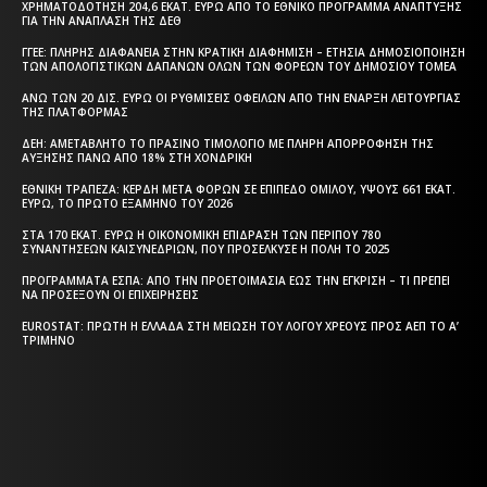
ΧΡΗΜΑΤΟΔΌΤΗΣΗ 204,6 ΕΚΑΤ. ΕΥΡΏ ΑΠΌ ΤΟ ΕΘΝΙΚΌ ΠΡΌΓΡΑΜΜΑ ΑΝΆΠΤΥΞΗΣ
ΓΙΑ ΤΗΝ ΑΝΆΠΛΑΣΗ ΤΗΣ ΔΕΘ
ΓΓΕΕ: ΠΛΉΡΗΣ ΔΙΑΦΆΝΕΙΑ ΣΤΗΝ ΚΡΑΤΙΚΉ ΔΙΑΦΉΜΙΣΗ – EΤΉΣΙΑ ΔΗΜΟΣΙΟΠΟΊΗΣΗ
ΤΩΝ ΑΠΟΛΟΓΙΣΤΙΚΏΝ ΔΑΠΑΝΏΝ ΌΛΩΝ ΤΩΝ ΦΟΡΈΩΝ ΤΟΥ ΔΗΜΟΣΊΟΥ ΤΟΜΈΑ
ΆΝΩ ΤΩΝ 20 ΔΙΣ. ΕΥΡΏ ΟΙ ΡΥΘΜΊΣΕΙΣ ΟΦΕΙΛΏΝ ΑΠΌ ΤΗΝ ΈΝΑΡΞΗ ΛΕΙΤΟΥΡΓΊΑΣ
ΤΗΣ ΠΛΑΤΦΌΡΜΑΣ
ΔΕΗ: ΑΜΕΤΆΒΛΗΤΟ ΤΟ ΠΡΆΣΙΝΟ ΤΙΜΟΛΌΓΙΟ ΜΕ ΠΛΉΡΗ ΑΠΟΡΡΌΦΗΣΗ ΤΗΣ
ΑΎΞΗΣΗΣ ΠΆΝΩ ΑΠΌ 18% ΣΤΗ ΧΟΝΔΡΙΚΉ
ΕΘΝΙΚΉ ΤΡΆΠΕΖΑ: ΚΈΡΔΗ ΜΕΤΆ ΦΌΡΩΝ ΣΕ ΕΠΊΠΕΔΟ ΟΜΊΛΟΥ, ΎΨΟΥΣ 661 ΕΚΑΤ.
ΕΥΡΏ, ΤΟ ΠΡΏΤΟ ΕΞΆΜΗΝΟ ΤΟΥ 2026
ΣΤΑ 170 ΕΚΑΤ. ΕΥΡΏ Η ΟΙΚΟΝΟΜΙΚΉ ΕΠΊΔΡΑΣΗ ΤΩΝ ΠΕΡΊΠΟΥ 780
ΣΥΝΑΝΤΉΣΕΩΝ ΚΑΙΣΥΝΕΔΡΊΩΝ, ΠΟΥ ΠΡΟΣΈΛΚΥΣΕ Η ΠΌΛΗ ΤΟ 2025
ΠΡΟΓΡΆΜΜΑΤΑ EΣΠΑ: ΑΠΌ ΤΗΝ ΠΡΟΕΤΟΙΜΑΣΊΑ ΈΩΣ ΤΗΝ ΈΓΚΡΙΣΗ – ΤΙ ΠΡΈΠΕΙ
ΝΑ ΠΡΟΣΈΞΟΥΝ ΟΙ ΕΠΙΧΕΙΡΉΣΕΙΣ
EUROSTAT: ΠΡΏΤΗ Η ΕΛΛΆΔΑ ΣΤΗ ΜΕΊΩΣΗ ΤΟΥ ΛΌΓΟΥ ΧΡΈΟΥΣ ΠΡΟΣ ΑΕΠ ΤΟ Α’
ΤΡΊΜΗΝΟ