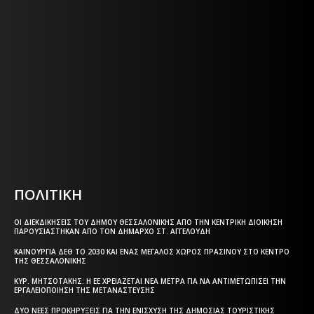
Η ΘΕΣΣΑΛΟΝΙΚΗ ΣΗΜΕΡΑ - ΗΜΕΡΗΣΙΑ ΤΟΠΙΚΗ
ΕΦΗΜΕΡΙΔΑ ΤΗΣ ΘΕΣΣΑΛΟΝΙΚΗΣ
Η ΘΕΣΣΑΛΟΝΙΚΗ ΣΗΜΕΡΑ - ΗΜΕΡΗΣΙΑ ΤΟΠΙΚΗ
ΕΦΗΜΕΡΙΔΑ ΤΗΣ ΘΕΣΣΑΛΟΝΙΚΗΣ
Html code here! Replace this with any non empty text and
that's it.
ΠΟΛΙΤΙΚΗ
ΟΙ ΔΙΕΚΔΙΚΉΣΕΙΣ ΤΟΥ ΔΉΜΟΥ ΘΕΣΣΑΛΟΝΊΚΗΣ ΑΠΌ ΤΗΝ ΚΕΝΤΡΙΚΉ ΔΙΟΊΚΗΣΗ
ΠΑΡΟΥΣΙΆΣΤΗΚΑΝ ΑΠΌ ΤΟΝ ΔΉΜΑΡΧΟ ΣΤ. ΑΓΓΕΛΟΎΔΗ
ΚΑΙΝΟΎΡΓΙΑ ΔΕΘ ΤΟ 2030 ΚΑΙ ΈΝΑΣ ΜΕΓΆΛΟΣ ΧΏΡΟΣ ΠΡΑΣΊΝΟΥ ΣΤΟ ΚΈΝΤΡΟ
ΤΗΣ ΘΕΣΣΑΛΟΝΊΚΗΣ
ΚΥΡ. ΜΗΤΣΟΤΆΚΗΣ: Η ΕΕ ΧΡΕΙΆΖΕΤΑΙ ΝΈΑ ΜΈΤΡΑ ΓΙΑ ΝΑ ΑΝΤΙΜΕΤΩΠΊΣΕΙ ΤΗΝ
ΕΡΓΑΛΕΙΟΠΟΊΗΣΗ ΤΗΣ ΜΕΤΑΝΆΣΤΕΥΣΗΣ
ΔΎΟ ΝΈΕΣ ΠΡΟΚΗΡΎΞΕΙΣ ΓΙΑ ΤΗΝ ΕΝΊΣΧΥΣΗ ΤΗΣ ΔΗΜΌΣΙΑΣ ΤΟΥΡΙΣΤΙΚΉΣ