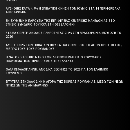
ΑΥΞΉΘΗΚΕ ΚΑΤΆ 4,7% Η ΕΠΙΒΑΤΙΚΉ ΚΊΝΗΣΗ ΤΟΝ ΙΟΎΝΙΟ ΣΤΑ 14 ΠΕΡΙΦΕΡΕΙΑΚΆ
ΑΕΡΟΔΡΌΜΙΑ
ΕΝΙΣΧΥΜΈΝΗ Η ΠΑΡΟΥΣΊΑ ΤΗΣ ΠΕΡΙΦΈΡΕΙΑΣ ΚΕΝΤΡΙΚΉΣ ΜΑΚΕΔΟΝΊΑΣ ΣΤΟ
ΕΤΉΣΙΟ ΣΥΝΈΔΡΙΟ ΤΟΥ ICCA ΣΤΗ ΘΕΣΣΑΛΟΝΊΚΗ
STAMA GREECE: ΆΝΟΔΟΣ ΠΛΗΡΌΤΗΤΑΣ 7,1% ΣΤΗ ΒΡΑΧΥΧΡΌΝΙΑ ΜΊΣΘΩΣΗ ΤΟ
2026
ΑΎΞΗΣΗ 30% ΤΩΝ ΕΠΙΒΑΤΏΝ ΠΟΥ ΤΑΞΙΔΕΎΟΥΝ ΠΡΟΣ ΤΟ ΆΓΙΟΝ ΌΡΟΣ ΦΈΤΟΣ,
ΜΕ ΠΡΏΤΟΥΣ ΤΟΥΣ ΡΟΥΜΆΝΟΥΣ
Η ΝΆΞΟΣ ΣΤΟ ΕΠΊΚΕΝΤΡΟ ΤΩΝ ΔΙΕΘΝΏΝ ΜΜΕ ΩΣ Ο ΚΟΡΥΦΑΊΟΣ
ΠΟΛΥΘΕΜΑΤΙΚΌΣ ΠΡΟΟΡΙΣΜΌΣ ΤΗΣ ΕΛΛΆΔΑΣ
ΌΛΓΑ ΚΕΦΑΛΟΓΙΆΝΝΗ: ΑΝΟΔΙΚΆ ΞΕΚΊΝΗΣΕ ΤΟ 2026 ΓΙΑ ΤΟΝ ΕΛΛΗΝΙΚΌ
ΤΟΥΡΙΣΜΌ
ΕΓΓΎΤΕΡΑ ΣΤΗ ΧΑΛΚΙΔΙΚΉ Η ΑΓΟΡΆ ΤΗΣ ΒΌΡΕΙΑΣ ΡΟΥΜΑΝΊΑΣ, ΜΈΣΩ ΤΩΝ ΝΈΩΝ
ΠΤΉΣΕΩΝ ΤΗΣ ANIMAWINGS
Η ΘΕΣΣΑΛΟΝΙΚΗ ΣΗΜΕΡΑ - ΗΜΕΡΗΣΙΑ ΤΟΠΙΚΗ