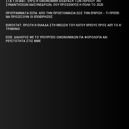
ΣΤΑ 170 ΕΚΑΤ. ΕΥΡΏ Η ΟΙΚΟΝΟΜΙΚΉ ΕΠΊΔΡΑΣΗ ΤΩΝ ΠΕΡΊΠΟΥ 780
ΣΥΝΑΝΤΉΣΕΩΝ ΚΑΙΣΥΝΕΔΡΊΩΝ, ΠΟΥ ΠΡΟΣΈΛΚΥΣΕ Η ΠΌΛΗ ΤΟ 2025
ΠΡΟΓΡΆΜΜΑΤΑ EΣΠΑ: ΑΠΌ ΤΗΝ ΠΡΟΕΤΟΙΜΑΣΊΑ ΈΩΣ ΤΗΝ ΈΓΚΡΙΣΗ – ΤΙ ΠΡΈΠΕΙ
ΝΑ ΠΡΟΣΈΞΟΥΝ ΟΙ ΕΠΙΧΕΙΡΉΣΕΙΣ
EUROSTAT: ΠΡΏΤΗ Η ΕΛΛΆΔΑ ΣΤΗ ΜΕΊΩΣΗ ΤΟΥ ΛΌΓΟΥ ΧΡΈΟΥΣ ΠΡΟΣ ΑΕΠ ΤΟ Α’
ΤΡΊΜΗΝΟ
ΕΣΕΕ: ΔΙΆΛΟΓΟΣ ΜΕ ΤΟ ΥΠΟΥΡΓΕΊΟ ΟΙΚΟΝΟΜΙΚΏΝ ΓΙΑ ΦΟΡΟΛΟΓΊΑ ΚΑΙ
ΡΕΥΣΤΌΤΗΤΑ ΣΤΙΣ ΜΜΕ
Η ΘΕΣΣΑΛΟΝΙΚΗ ΣΗΜΕΡΑ - ΗΜΕΡΗΣΙΑ ΤΟΠΙΚΗ
ΕΦΗΜΕΡΙΔΑ ΤΗΣ ΘΕΣΣΑΛΟΝΙΚΗΣ
Η ΘΕΣΣΑΛΟΝΙΚΗ ΣΗΜΕΡΑ - ΗΜΕΡΗΣΙΑ ΤΟΠΙΚΗ
ΕΦΗΜΕΡΙΔΑ ΤΗΣ ΘΕΣΣΑΛΟΝΙΚΗΣ