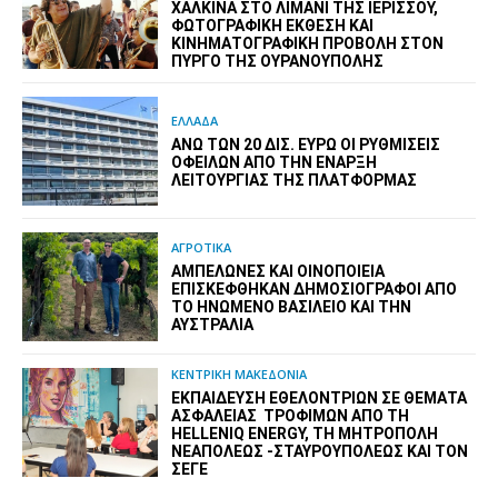
ΧΆΛΚΙΝΑ ΣΤΟ ΛΙΜΆΝΙ ΤΗΣ ΙΕΡΙΣΣΟΎ,
ΦΩΤΟΓΡΑΦΙΚΉ ΈΚΘΕΣΗ ΚΑΙ
ΚΙΝΗΜΑΤΟΓΡΑΦΙΚΉ ΠΡΟΒΟΛΉ ΣΤΟΝ
ΠΎΡΓΟ ΤΗΣ ΟΥΡΑΝΟΎΠΟΛΗΣ
ΕΛΛΑΔΑ
ΆΝΩ ΤΩΝ 20 ΔΙΣ. ΕΥΡΏ ΟΙ ΡΥΘΜΊΣΕΙΣ
ΟΦΕΙΛΏΝ ΑΠΌ ΤΗΝ ΈΝΑΡΞΗ
ΛΕΙΤΟΥΡΓΊΑΣ ΤΗΣ ΠΛΑΤΦΌΡΜΑΣ
ΑΓΡΟΤΙΚΑ
ΑΜΠΕΛΏΝΕΣ ΚΑΙ ΟΙΝΟΠΟΙΕΊΑ
ΕΠΙΣΚΈΦΘΗΚΑΝ ΔΗΜΟΣΙΟΓΡΆΦΟΙ ΑΠΌ
ΤΟ ΗΝΩΜΈΝΟ ΒΑΣΊΛΕΙΟ ΚΑΙ ΤΗΝ
ΑΥΣΤΡΑΛΊΑ
ΚΕΝΤΡΙΚΗ ΜΑΚΕΔΟΝΙΑ
ΕΚΠΑΊΔΕΥΣΗ ΕΘΕΛΟΝΤΡΙΏΝ ΣΕ ΘΈΜΑΤΑ
ΑΣΦΆΛΕΙΑΣ ΤΡΟΦΊΜΩΝ ΑΠΌ ΤΗ
HELLENIQ ENERGY, ΤΗ ΜΗΤΡΌΠΟΛΗ
ΝΕΑΠΌΛΕΩΣ -ΣΤΑΥΡΟΥΠΌΛΕΩΣ ΚΑΙ ΤΟΝ
ΣΕΓΕ