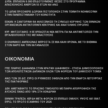
ΔΥΠΑ: ΕΠΙΠΛΈΟΝ 8.000 ΕΠΙΔΟΤΟΎΜΕΝΕΣ ΘΈΣΕΙΣ ΣΤΟ ΠΡΌΓΡΑΜΜΑ
ΑΠΑΣΧΌΛΗΣΗΣ ΑΝΈΡΓΩΝ 55 ΕΤΏΝ ΚΑΙ ΆΝΩ
ΤΟ ΔΙΠΑΕ ΠΡΟΣΦΈΡΕΙ ΔΩΡΕΆΝ ΠΙΣΤΟΠΟΊΗΣΗ ΣΤΗΝ ΤΕΧΝΗΤΉ ΝΟΗΜΟΣΎΝΗ
ΣΤΗΝ ΠΑΝΕΠΙΣΤΗΜΙΑΚΉ ΤΟΥ ΚΟΙΝΌΤΗΤΑ
ΕΟΚΑΝ: Η ΣΑΝΤΟΡΊΝΗ ΘΑ ΦΙΛΟΞΕΝΉΣΕΙ ΤΗ ΣΎΝΟΔΟ ΚΟΡΥΦΉΣ ΤΩΝ ΕΘΝΙΚΏΝ
ΟΡΓΑΝΙΣΜΏΝ ΑΝΤΙΝΤΌΠΙΝΓΚ ΚΕΝΤΡΙΚΉΣ ΚΑΙ ΑΝΑΤΟΛΙΚΉΣ ΕΥΡΏΠΗΣ
ΚΥΡ. ΜΗΤΣΟΤΆΚΗΣ: Η ΕΕ ΧΡΕΙΆΖΕΤΑΙ ΝΈΑ ΜΈΤΡΑ ΓΙΑ ΝΑ ΑΝΤΙΜΕΤΩΠΊΣΕΙ ΤΗΝ
ΕΡΓΑΛΕΙΟΠΟΊΗΣΗ ΤΗΣ ΜΕΤΑΝΆΣΤΕΥΣΗΣ
Ο ΕΛΛΗΝΙΚΌΣ ΑΜΠΕΛΏΝΑΣ ΜΠΡΟΣΤΆ ΣΕ ΜΙΑ ΚΑΛΉ ΧΡΟΝΙΆ, ΜΕ ΤΟ ΒΛΈΜΜΑ
ΣΤΟΝ ΚΑΙΡΌ ΚΑΙ ΤΗΝ ΚΑΤΑΝΆΛΩΣΗ
ΟΙΚΟΝΟΜΙΑ
ΓΓΕΕ: ΠΛΉΡΗΣ ΔΙΑΦΆΝΕΙΑ ΣΤΗΝ ΚΡΑΤΙΚΉ ΔΙΑΦΉΜΙΣΗ – EΤΉΣΙΑ ΔΗΜΟΣΙΟΠΟΊΗΣΗ
ΤΩΝ ΑΠΟΛΟΓΙΣΤΙΚΏΝ ΔΑΠΑΝΏΝ ΌΛΩΝ ΤΩΝ ΦΟΡΈΩΝ ΤΟΥ ΔΗΜΟΣΊΟΥ ΤΟΜΈΑ
ΆΝΩ ΤΩΝ 20 ΔΙΣ. ΕΥΡΏ ΟΙ ΡΥΘΜΊΣΕΙΣ ΟΦΕΙΛΏΝ ΑΠΌ ΤΗΝ ΈΝΑΡΞΗ ΛΕΙΤΟΥΡΓΊΑΣ
ΤΗΣ ΠΛΑΤΦΌΡΜΑΣ
ΔΕΗ: ΑΜΕΤΆΒΛΗΤΟ ΤΟ ΠΡΆΣΙΝΟ ΤΙΜΟΛΌΓΙΟ ΜΕ ΠΛΉΡΗ ΑΠΟΡΡΌΦΗΣΗ ΤΗΣ
ΑΎΞΗΣΗΣ ΠΆΝΩ ΑΠΌ 18% ΣΤΗ ΧΟΝΔΡΙΚΉ
ΕΘΝΙΚΉ ΤΡΆΠΕΖΑ: ΚΈΡΔΗ ΜΕΤΆ ΦΌΡΩΝ ΣΕ ΕΠΊΠΕΔΟ ΟΜΊΛΟΥ, ΎΨΟΥΣ 661 ΕΚΑΤ.
ΕΥΡΏ, ΤΟ ΠΡΏΤΟ ΕΞΆΜΗΝΟ ΤΟΥ 2026