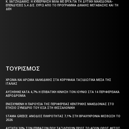
Κ. ΧΑΤΖΗΔΆΚΗΣ: Η ΚΥΒΈΡΝΗΣΗ ΜΙΛΆ ΜΕ ΈΡΓΑ ΓΙΑ ΤΗ ΔΥΤΙΚΉ ΜΑΚΕΔΟΝΊΑ-
ΕΠΕΝΔΎΣΕΙΣ 5,4 ΔΙΣ. ΕΥΡΏ ΑΠΌ ΤΟ ΠΡΌΓΡΑΜΜΑ ΔΊΚΑΙΗΣ ΜΕΤΆΒΑΣΗΣ ΚΑΙ ΤΗ
ΔΕΗ
Η ΘΕΣΣΑΛΟΝΙΚΗ ΣΗΜΕΡΑ - ΗΜΕΡΗΣΙΑ ΤΟΠΙΚΗ
ΕΦΗΜΕΡΙΔΑ ΤΗΣ ΘΕΣΣΑΛΟΝΙΚΗΣ
ΤΟΥΡΙΣΜΟΣ
ΧΡΏΜΑ ΚΑΙ ΆΡΩΜΑ ΧΑΛΚΙΔΙΚΉΣ ΣΤΑ ΚΟΡΥΦΑΊΑ ΤΑΞΙΔΙΩΤΙΚΆ ΜΈΣΑ ΤΗΣ
ΙΤΑΛΊΑΣ
ΑΥΞΉΘΗΚΕ ΚΑΤΆ 4,7% Η ΕΠΙΒΑΤΙΚΉ ΚΊΝΗΣΗ ΤΟΝ ΙΟΎΝΙΟ ΣΤΑ 14 ΠΕΡΙΦΕΡΕΙΑΚΆ
ΑΕΡΟΔΡΌΜΙΑ
ΕΝΙΣΧΥΜΈΝΗ Η ΠΑΡΟΥΣΊΑ ΤΗΣ ΠΕΡΙΦΈΡΕΙΑΣ ΚΕΝΤΡΙΚΉΣ ΜΑΚΕΔΟΝΊΑΣ ΣΤΟ
ΕΤΉΣΙΟ ΣΥΝΈΔΡΙΟ ΤΟΥ ICCA ΣΤΗ ΘΕΣΣΑΛΟΝΊΚΗ
STAMA GREECE: ΆΝΟΔΟΣ ΠΛΗΡΌΤΗΤΑΣ 7,1% ΣΤΗ ΒΡΑΧΥΧΡΌΝΙΑ ΜΊΣΘΩΣΗ ΤΟ
2026
ΑΎΞΗΣΗ 30% ΤΩΝ ΕΠΙΒΑΤΏΝ ΠΟΥ ΤΑΞΙΔΕΎΟΥΝ ΠΡΟΣ ΤΟ ΆΓΙΟΝ ΌΡΟΣ ΦΈΤΟΣ,