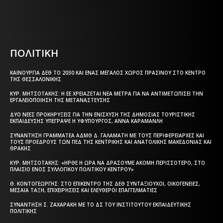
Html code here! Replace this with any non empty text and
that's it.
ΠΟΛΙΤΙΚΗ
ΚΑΙΝΟΎΡΓΙΑ ΔΕΘ ΤΟ 2030 ΚΑΙ ΈΝΑΣ ΜΕΓΆΛΟΣ ΧΏΡΟΣ ΠΡΑΣΊΝΟΥ ΣΤΟ ΚΈΝΤΡΟ
ΤΗΣ ΘΕΣΣΑΛΟΝΊΚΗΣ
ΚΥΡ. ΜΗΤΣΟΤΆΚΗΣ: Η ΕΕ ΧΡΕΙΆΖΕΤΑΙ ΝΈΑ ΜΈΤΡΑ ΓΙΑ ΝΑ ΑΝΤΙΜΕΤΩΠΊΣΕΙ ΤΗΝ
ΕΡΓΑΛΕΙΟΠΟΊΗΣΗ ΤΗΣ ΜΕΤΑΝΆΣΤΕΥΣΗΣ
ΔΎΟ ΝΈΕΣ ΠΡΟΚΗΡΎΞΕΙΣ ΓΙΑ ΤΗΝ ΕΝΊΣΧΥΣΗ ΤΗΣ ΔΗΜΌΣΙΑΣ ΤΟΥΡΙΣΤΙΚΉΣ
ΕΚΠΑΊΔΕΥΣΗΣ ΥΠΈΓΡΑΨΕ Η ΥΦΥΠΟΥΡΓΌΣ, ΆΝΝΑ ΚΑΡΑΜΑΝΛΉ
ΣΥΝΆΝΤΗΣΗ ΓΡΑΜΜΑΤΈΑ ΑΔΜΘ Δ. ΓΑΛΑΜΆΤΗ ΜΕ ΤΟΥΣ ΠΕΡΙΦΕΡΕΙΆΡΧΕΣ ΚΑΙ
ΤΟΥΣ ΠΡΟΈΔΡΟΥΣ ΤΩΝ ΠΕΔ ΤΗΣ ΚΕΝΤΡΙΚΉΣ ΚΑΙ ΑΝΑΤΟΛΙΚΉΣ ΜΑΚΕΔΟΝΊΑΣ ΚΑΙ
ΘΡΆΚΗΣ
ΚΥΡ. ΜΗΤΣΟΤΆΚΗΣ: «ΉΡΘΕ Η ΏΡΑ ΝΑ ΔΡΆΣΟΥΜΕ ΑΚΌΜΗ ΠΕΡΙΣΣΌΤΕΡΟ, ΣΤΟ
ΠΛΑΊΣΙΟ ΕΝΌΣ ΣΥΛΛΟΓΙΚΟΎ ΠΟΛΙΤΙΚΟΎ ΚΈΝΤΡΟΥ»
Θ. ΚΟΝΤΟΓΕΏΡΓΗΣ: ΣΤΟ ΕΠΊΚΕΝΤΡΟ ΤΗΣ ΔΕΘ ΣΥΝΤΑΞΙΟΎΧΟΙ, ΟΙΚΟΓΈΝΕΙΕΣ,
ΜΕΣΑΊΑ ΤΆΞΗ, ΕΠΙΧΕΙΡΉΣΕΙΣ ΚΑΙ ΕΛΕΎΘΕΡΟΙ ΕΠΑΓΓΕΛΜΑΤΊΕΣ
ΣΥΝΆΝΤΗΣΗ Σ. ΖΑΧΑΡΆΚΗ ΜΕ ΤΟ ΔΣ ΤΟΥ ΙΝΣΤΙΤΟΎΤΟΥ ΕΚΠΑΙΔΕΥΤΙΚΉΣ
ΠΟΛΙΤΙΚΉΣ