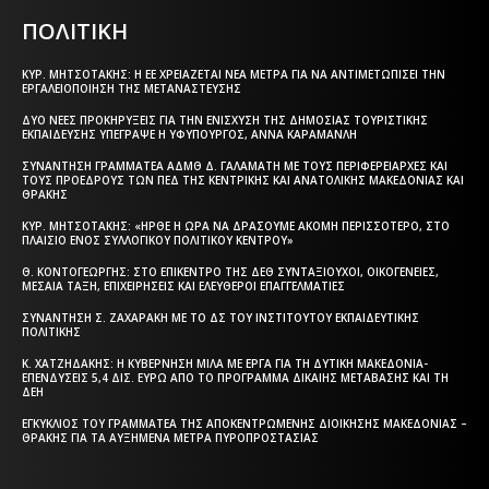
ΠΟΛΙΤΙΚΗ
ΚΥΡ. ΜΗΤΣΟΤΆΚΗΣ: Η ΕΕ ΧΡΕΙΆΖΕΤΑΙ ΝΈΑ ΜΈΤΡΑ ΓΙΑ ΝΑ ΑΝΤΙΜΕΤΩΠΊΣΕΙ ΤΗΝ
ΕΡΓΑΛΕΙΟΠΟΊΗΣΗ ΤΗΣ ΜΕΤΑΝΆΣΤΕΥΣΗΣ
ΔΎΟ ΝΈΕΣ ΠΡΟΚΗΡΎΞΕΙΣ ΓΙΑ ΤΗΝ ΕΝΊΣΧΥΣΗ ΤΗΣ ΔΗΜΌΣΙΑΣ ΤΟΥΡΙΣΤΙΚΉΣ
ΕΚΠΑΊΔΕΥΣΗΣ ΥΠΈΓΡΑΨΕ Η ΥΦΥΠΟΥΡΓΌΣ, ΆΝΝΑ ΚΑΡΑΜΑΝΛΉ
ΣΥΝΆΝΤΗΣΗ ΓΡΑΜΜΑΤΈΑ ΑΔΜΘ Δ. ΓΑΛΑΜΆΤΗ ΜΕ ΤΟΥΣ ΠΕΡΙΦΕΡΕΙΆΡΧΕΣ ΚΑΙ
ΤΟΥΣ ΠΡΟΈΔΡΟΥΣ ΤΩΝ ΠΕΔ ΤΗΣ ΚΕΝΤΡΙΚΉΣ ΚΑΙ ΑΝΑΤΟΛΙΚΉΣ ΜΑΚΕΔΟΝΊΑΣ ΚΑΙ
ΘΡΆΚΗΣ
ΚΥΡ. ΜΗΤΣΟΤΆΚΗΣ: «ΉΡΘΕ Η ΏΡΑ ΝΑ ΔΡΆΣΟΥΜΕ ΑΚΌΜΗ ΠΕΡΙΣΣΌΤΕΡΟ, ΣΤΟ
ΠΛΑΊΣΙΟ ΕΝΌΣ ΣΥΛΛΟΓΙΚΟΎ ΠΟΛΙΤΙΚΟΎ ΚΈΝΤΡΟΥ»
Θ. ΚΟΝΤΟΓΕΏΡΓΗΣ: ΣΤΟ ΕΠΊΚΕΝΤΡΟ ΤΗΣ ΔΕΘ ΣΥΝΤΑΞΙΟΎΧΟΙ, ΟΙΚΟΓΈΝΕΙΕΣ,
ΜΕΣΑΊΑ ΤΆΞΗ, ΕΠΙΧΕΙΡΉΣΕΙΣ ΚΑΙ ΕΛΕΎΘΕΡΟΙ ΕΠΑΓΓΕΛΜΑΤΊΕΣ
ΣΥΝΆΝΤΗΣΗ Σ. ΖΑΧΑΡΆΚΗ ΜΕ ΤΟ ΔΣ ΤΟΥ ΙΝΣΤΙΤΟΎΤΟΥ ΕΚΠΑΙΔΕΥΤΙΚΉΣ
ΠΟΛΙΤΙΚΉΣ
Κ. ΧΑΤΖΗΔΆΚΗΣ: Η ΚΥΒΈΡΝΗΣΗ ΜΙΛΆ ΜΕ ΈΡΓΑ ΓΙΑ ΤΗ ΔΥΤΙΚΉ ΜΑΚΕΔΟΝΊΑ-
ΕΠΕΝΔΎΣΕΙΣ 5,4 ΔΙΣ. ΕΥΡΏ ΑΠΌ ΤΟ ΠΡΌΓΡΑΜΜΑ ΔΊΚΑΙΗΣ ΜΕΤΆΒΑΣΗΣ ΚΑΙ ΤΗ
ΔΕΗ
ΕΓΚΎΚΛΙΟΣ ΤΟΥ ΓΡΑΜΜΑΤΈΑ ΤΗΣ ΑΠΟΚΕΝΤΡΩΜΈΝΗΣ ΔΙΟΊΚΗΣΗΣ ΜΑΚΕΔΟΝΊΑΣ –
ΘΡΆΚΗΣ ΓΙΑ ΤΑ ΑΥΞΗΜΈΝΑ ΜΈΤΡΑ ΠΥΡΟΠΡΟΣΤΑΣΊΑΣ