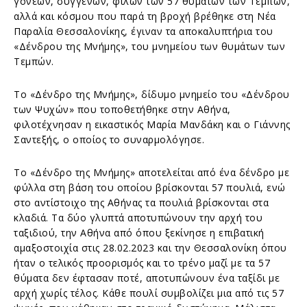
γονέων, συγγενών, φίλων των 57 θυμάτων των Τεμπών,
αλλά και κόσμου που παρά τη βροχή βρέθηκε στη Νέα
Παραλία Θεσσαλονίκης, έγιναν τα αποκαλυπτήρια του
«Δένδρου της Μνήμης», του μνημείου των θυμάτων των
Τεμπών.
Το «Δένδρο της Μνήμης», δίδυμο μνημείο του «Δένδρου
των Ψυχών» που τοποθετήθηκε στην Αθήνα,
φιλοτέχνησαν η εικαστικός Μαρία Μανδάκη και ο Γιάννης
Σαντεξής, ο οποίος το συναρμολόγησε.
Το «Δένδρο της Μνήμης» αποτελείται από ένα δένδρο με
φύλλα στη βάση του οποίου βρίσκονται 57 πουλιά, ενώ
στο αντίστοιχο της Αθήνας τα πουλιά βρίσκονται στα
κλαδιά. Τα δύο γλυπτά αποτυπώνουν την αρχή του
ταξιδιού, την Αθήνα από όπου ξεκίνησε η επιβατική
αμαξοστοιχία στις 28.02.2023 και την Θεσσαλονίκη όπου
ήταν ο τελικός προορισμός και το τρένο μαζί με τα 57
θύματα δεν έφτασαν ποτέ, αποτυπώνουν ένα ταξίδι με
αρχή χωρίς τέλος. Κάθε πουλί συμβολίζει μια από τις 57