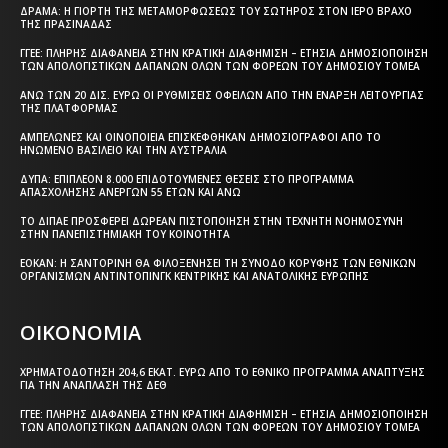
ΔΡΆΜΑ: Η ΓΙΟΡΤΉ ΤΗΣ ΜΕΤΑΜΟΡΦΏΣΕΩΣ ΤΟΥ ΣΩΤΉΡΟΣ ΣΤΟΝ ΙΕΡΌ ΒΡΆΧΟ
ΤΗΣ ΠΡΑΣΙΝΆΔΑΣ
ΓΓΕΕ: ΠΛΉΡΗΣ ΔΙΑΦΆΝΕΙΑ ΣΤΗΝ ΚΡΑΤΙΚΉ ΔΙΑΦΉΜΙΣΗ – EΤΉΣΙΑ ΔΗΜΟΣΙΟΠΟΊΗΣΗ
ΤΩΝ ΑΠΟΛΟΓΙΣΤΙΚΏΝ ΔΑΠΑΝΏΝ ΌΛΩΝ ΤΩΝ ΦΟΡΈΩΝ ΤΟΥ ΔΗΜΟΣΊΟΥ ΤΟΜΈΑ
ΆΝΩ ΤΩΝ 20 ΔΙΣ. ΕΥΡΏ ΟΙ ΡΥΘΜΊΣΕΙΣ ΟΦΕΙΛΏΝ ΑΠΌ ΤΗΝ ΈΝΑΡΞΗ ΛΕΙΤΟΥΡΓΊΑΣ
ΤΗΣ ΠΛΑΤΦΌΡΜΑΣ
ΑΜΠΕΛΏΝΕΣ ΚΑΙ ΟΙΝΟΠΟΙΕΊΑ ΕΠΙΣΚΈΦΘΗΚΑΝ ΔΗΜΟΣΙΟΓΡΆΦΟΙ ΑΠΌ ΤΟ
ΗΝΩΜΈΝΟ ΒΑΣΊΛΕΙΟ ΚΑΙ ΤΗΝ ΑΥΣΤΡΑΛΊΑ
ΔΥΠΑ: ΕΠΙΠΛΈΟΝ 8.000 ΕΠΙΔΟΤΟΎΜΕΝΕΣ ΘΈΣΕΙΣ ΣΤΟ ΠΡΌΓΡΑΜΜΑ
ΑΠΑΣΧΌΛΗΣΗΣ ΑΝΈΡΓΩΝ 55 ΕΤΏΝ ΚΑΙ ΆΝΩ
ΤΟ ΔΙΠΑΕ ΠΡΟΣΦΈΡΕΙ ΔΩΡΕΆΝ ΠΙΣΤΟΠΟΊΗΣΗ ΣΤΗΝ ΤΕΧΝΗΤΉ ΝΟΗΜΟΣΎΝΗ
ΣΤΗΝ ΠΑΝΕΠΙΣΤΗΜΙΑΚΉ ΤΟΥ ΚΟΙΝΌΤΗΤΑ
ΕΟΚΑΝ: Η ΣΑΝΤΟΡΊΝΗ ΘΑ ΦΙΛΟΞΕΝΉΣΕΙ ΤΗ ΣΎΝΟΔΟ ΚΟΡΥΦΉΣ ΤΩΝ ΕΘΝΙΚΏΝ
ΟΡΓΑΝΙΣΜΏΝ ΑΝΤΙΝΤΌΠΙΝΓΚ ΚΕΝΤΡΙΚΉΣ ΚΑΙ ΑΝΑΤΟΛΙΚΉΣ ΕΥΡΏΠΗΣ
ΟΙΚΟΝΟΜΙΑ
ΧΡΗΜΑΤΟΔΌΤΗΣΗ 204,6 ΕΚΑΤ. ΕΥΡΏ ΑΠΌ ΤΟ ΕΘΝΙΚΌ ΠΡΌΓΡΑΜΜΑ ΑΝΆΠΤΥΞΗΣ
ΓΙΑ ΤΗΝ ΑΝΆΠΛΑΣΗ ΤΗΣ ΔΕΘ
ΓΓΕΕ: ΠΛΉΡΗΣ ΔΙΑΦΆΝΕΙΑ ΣΤΗΝ ΚΡΑΤΙΚΉ ΔΙΑΦΉΜΙΣΗ – EΤΉΣΙΑ ΔΗΜΟΣΙΟΠΟΊΗΣΗ
ΤΩΝ ΑΠΟΛΟΓΙΣΤΙΚΏΝ ΔΑΠΑΝΏΝ ΌΛΩΝ ΤΩΝ ΦΟΡΈΩΝ ΤΟΥ ΔΗΜΟΣΊΟΥ ΤΟΜΈΑ