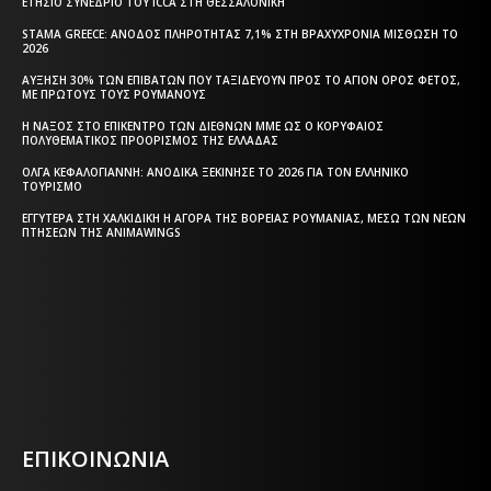
ΕΤΉΣΙΟ ΣΥΝΈΔΡΙΟ ΤΟΥ ICCA ΣΤΗ ΘΕΣΣΑΛΟΝΊΚΗ
STAMA GREECE: ΆΝΟΔΟΣ ΠΛΗΡΌΤΗΤΑΣ 7,1% ΣΤΗ ΒΡΑΧΥΧΡΌΝΙΑ ΜΊΣΘΩΣΗ ΤΟ
2026
ΑΎΞΗΣΗ 30% ΤΩΝ ΕΠΙΒΑΤΏΝ ΠΟΥ ΤΑΞΙΔΕΎΟΥΝ ΠΡΟΣ ΤΟ ΆΓΙΟΝ ΌΡΟΣ ΦΈΤΟΣ,
ΜΕ ΠΡΏΤΟΥΣ ΤΟΥΣ ΡΟΥΜΆΝΟΥΣ
Η ΝΆΞΟΣ ΣΤΟ ΕΠΊΚΕΝΤΡΟ ΤΩΝ ΔΙΕΘΝΏΝ ΜΜΕ ΩΣ Ο ΚΟΡΥΦΑΊΟΣ
ΠΟΛΥΘΕΜΑΤΙΚΌΣ ΠΡΟΟΡΙΣΜΌΣ ΤΗΣ ΕΛΛΆΔΑΣ
ΌΛΓΑ ΚΕΦΑΛΟΓΙΆΝΝΗ: ΑΝΟΔΙΚΆ ΞΕΚΊΝΗΣΕ ΤΟ 2026 ΓΙΑ ΤΟΝ ΕΛΛΗΝΙΚΌ
ΤΟΥΡΙΣΜΌ
ΕΓΓΎΤΕΡΑ ΣΤΗ ΧΑΛΚΙΔΙΚΉ Η ΑΓΟΡΆ ΤΗΣ ΒΌΡΕΙΑΣ ΡΟΥΜΑΝΊΑΣ, ΜΈΣΩ ΤΩΝ ΝΈΩΝ
ΠΤΉΣΕΩΝ ΤΗΣ ANIMAWINGS
Η ΘΕΣΣΑΛΟΝΙΚΗ ΣΗΜΕΡΑ - ΗΜΕΡΗΣΙΑ ΤΟΠΙΚΗ
ΕΦΗΜΕΡΙΔΑ ΤΗΣ ΘΕΣΣΑΛΟΝΙΚΗΣ
ΕΠΙΚΟΙΝΩΝΙΑ