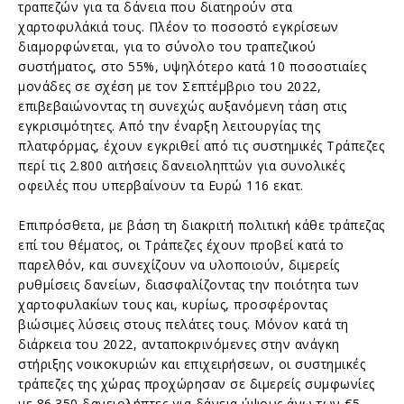
τραπεζών για τα δάνεια που διατηρούν στα
χαρτοφυλάκιά τους. Πλέον το ποσοστό εγκρίσεων
διαμορφώνεται, για το σύνολο του τραπεζικού
συστήματος, στο 55%, υψηλότερο κατά 10 ποσοστιαίες
μονάδες σε σχέση με τον Σεπτέμβριο του 2022,
επιβεβαιώνοντας τη συνεχώς αυξανόμενη τάση στις
εγκρισιμότητες. Από την έναρξη λειτουργίας της
πλατφόρμας, έχουν εγκριθεί από τις συστημικές Τράπεζες
περί τις 2.800 αιτήσεις δανειοληπτών για συνολικές
οφειλές που υπερβαίνουν τα Ευρώ 116 εκατ.
Επιπρόσθετα, με βάση τη διακριτή πολιτική κάθε τράπεζας
επί του θέματος, οι Τράπεζες έχουν προβεί κατά το
παρελθόν, και συνεχίζουν να υλοποιούν, διμερείς
ρυθμίσεις δανείων, διασφαλίζοντας την ποιότητα των
χαρτοφυλακίων τους και, κυρίως, προσφέροντας
βιώσιμες λύσεις στους πελάτες τους. Μόνον κατά τη
διάρκεια του 2022, ανταποκρινόμενες στην ανάγκη
στήριξης νοικοκυριών και επιχειρήσεων, οι συστημικές
τράπεζες της χώρας προχώρησαν σε διμερείς συμφωνίες
με 86.350 δανειολήπτες για δάνεια ύψους άνω των €5