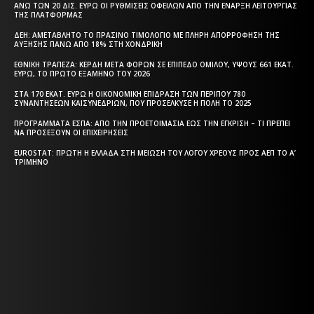
ΆΝΩ ΤΩΝ 20 ΔΙΣ. ΕΥΡΏ ΟΙ ΡΥΘΜΊΣΕΙΣ ΟΦΕΙΛΏΝ ΑΠΌ ΤΗΝ ΈΝΑΡΞΗ ΛΕΙΤΟΥΡΓΊΑΣ
ΤΗΣ ΠΛΑΤΦΌΡΜΑΣ
ΔΕΗ: ΑΜΕΤΆΒΛΗΤΟ ΤΟ ΠΡΆΣΙΝΟ ΤΙΜΟΛΌΓΙΟ ΜΕ ΠΛΉΡΗ ΑΠΟΡΡΌΦΗΣΗ ΤΗΣ
ΑΎΞΗΣΗΣ ΠΆΝΩ ΑΠΌ 18% ΣΤΗ ΧΟΝΔΡΙΚΉ
ΕΘΝΙΚΉ ΤΡΆΠΕΖΑ: ΚΈΡΔΗ ΜΕΤΆ ΦΌΡΩΝ ΣΕ ΕΠΊΠΕΔΟ ΟΜΊΛΟΥ, ΎΨΟΥΣ 661 ΕΚΑΤ.
ΕΥΡΏ, ΤΟ ΠΡΏΤΟ ΕΞΆΜΗΝΟ ΤΟΥ 2026
ΣΤΑ 170 ΕΚΑΤ. ΕΥΡΏ Η ΟΙΚΟΝΟΜΙΚΉ ΕΠΊΔΡΑΣΗ ΤΩΝ ΠΕΡΊΠΟΥ 780
ΣΥΝΑΝΤΉΣΕΩΝ ΚΑΙΣΥΝΕΔΡΊΩΝ, ΠΟΥ ΠΡΟΣΈΛΚΥΣΕ Η ΠΌΛΗ ΤΟ 2025
ΠΡΟΓΡΆΜΜΑΤΑ EΣΠΑ: ΑΠΌ ΤΗΝ ΠΡΟΕΤΟΙΜΑΣΊΑ ΈΩΣ ΤΗΝ ΈΓΚΡΙΣΗ – ΤΙ ΠΡΈΠΕΙ
ΝΑ ΠΡΟΣΈΞΟΥΝ ΟΙ ΕΠΙΧΕΙΡΉΣΕΙΣ
EUROSTAT: ΠΡΏΤΗ Η ΕΛΛΆΔΑ ΣΤΗ ΜΕΊΩΣΗ ΤΟΥ ΛΌΓΟΥ ΧΡΈΟΥΣ ΠΡΟΣ ΑΕΠ ΤΟ Α’
ΤΡΊΜΗΝΟ
Η ΘΕΣΣΑΛΟΝΙΚΗ ΣΗΜΕΡΑ - ΗΜΕΡΗΣΙΑ ΤΟΠΙΚΗ
ΕΦΗΜΕΡΙΔΑ ΤΗΣ ΘΕΣΣΑΛΟΝΙΚΗΣ