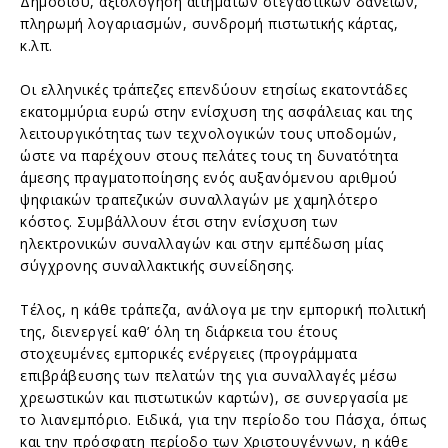
Δημοσίου, αξιολόγηση αιτημάτων στεγαστικών δανείων,
πληρωμή λογαριασμών, συνδρομή πιστωτικής κάρτας,
κ.λπ.
Οι ελληνικές τράπεζες επενδύουν ετησίως εκατοντάδες
εκατομμύρια ευρώ στην ενίσχυση της ασφάλειας και της
λειτουργικότητας των τεχνολογικών τους υποδομών,
ώστε να παρέχουν στους πελάτες τους τη δυνατότητα
άμεσης πραγματοποίησης ενός αυξανόμενου αριθμού
ψηφιακών τραπεζικών συναλλαγών με χαμηλότερο
κόστος. Συμβάλλουν έτσι στην ενίσχυση των
ηλεκτρονικών συναλλαγών και στην εμπέδωση μίας
σύγχρονης συναλλακτικής συνείδησης.
Τέλος, η κάθε τράπεζα, ανάλογα με την εμπορική πολιτική
της, διενεργεί καθ’ όλη τη διάρκεια του έτους
στοχευμένες εμπορικές ενέργειες (προγράμματα
επιβράβευσης των πελατών της για συναλλαγές μέσω
χρεωστικών και πιστωτικών καρτών), σε συνεργασία με
το λιανεμπόριο. Ειδικά, για την περίοδο του Πάσχα, όπως
και την πρόσφατη περίοδο των Χριστουγέννων, η κάθε