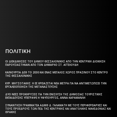
Η ΘΕΣΣΑΛΟΝΙΚΗ ΣΗΜΕΡΑ - ΗΜΕΡΗΣΙΑ ΤΟΠΙΚΗ
ΕΦΗΜΕΡΙΔΑ ΤΗΣ ΘΕΣΣΑΛΟΝΙΚΗΣ
Html code here! Replace this with any non empty text and
that's it.
ΠΟΛΙΤΙΚΗ
ΟΙ ΔΙΕΚΔΙΚΉΣΕΙΣ ΤΟΥ ΔΉΜΟΥ ΘΕΣΣΑΛΟΝΊΚΗΣ ΑΠΌ ΤΗΝ ΚΕΝΤΡΙΚΉ ΔΙΟΊΚΗΣΗ
ΠΑΡΟΥΣΙΆΣΤΗΚΑΝ ΑΠΌ ΤΟΝ ΔΉΜΑΡΧΟ ΣΤ. ΑΓΓΕΛΟΎΔΗ
ΚΑΙΝΟΎΡΓΙΑ ΔΕΘ ΤΟ 2030 ΚΑΙ ΈΝΑΣ ΜΕΓΆΛΟΣ ΧΏΡΟΣ ΠΡΑΣΊΝΟΥ ΣΤΟ ΚΈΝΤΡΟ
ΤΗΣ ΘΕΣΣΑΛΟΝΊΚΗΣ
ΚΥΡ. ΜΗΤΣΟΤΆΚΗΣ: Η ΕΕ ΧΡΕΙΆΖΕΤΑΙ ΝΈΑ ΜΈΤΡΑ ΓΙΑ ΝΑ ΑΝΤΙΜΕΤΩΠΊΣΕΙ ΤΗΝ
ΕΡΓΑΛΕΙΟΠΟΊΗΣΗ ΤΗΣ ΜΕΤΑΝΆΣΤΕΥΣΗΣ
ΔΎΟ ΝΈΕΣ ΠΡΟΚΗΡΎΞΕΙΣ ΓΙΑ ΤΗΝ ΕΝΊΣΧΥΣΗ ΤΗΣ ΔΗΜΌΣΙΑΣ ΤΟΥΡΙΣΤΙΚΉΣ
ΕΚΠΑΊΔΕΥΣΗΣ ΥΠΈΓΡΑΨΕ Η ΥΦΥΠΟΥΡΓΌΣ, ΆΝΝΑ ΚΑΡΑΜΑΝΛΉ
ΣΥΝΆΝΤΗΣΗ ΓΡΑΜΜΑΤΈΑ ΑΔΜΘ Δ. ΓΑΛΑΜΆΤΗ ΜΕ ΤΟΥΣ ΠΕΡΙΦΕΡΕΙΆΡΧΕΣ ΚΑΙ
ΤΟΥΣ ΠΡΟΈΔΡΟΥΣ ΤΩΝ ΠΕΔ ΤΗΣ ΚΕΝΤΡΙΚΉΣ ΚΑΙ ΑΝΑΤΟΛΙΚΉΣ ΜΑΚΕΔΟΝΊΑΣ ΚΑΙ
ΘΡΆΚΗΣ