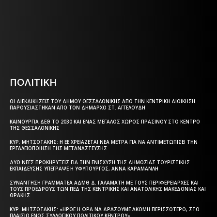
Η ΘΕΣΣΑΛΟΝΙΚΗ ΣΗΜΕΡΑ - ΗΜΕΡΗΣΙΑ ΤΟΠΙΚΗ
ΕΦΗΜΕΡΙΔΑ ΤΗΣ ΘΕΣΣΑΛΟΝΙΚΗΣ
Html code here! Replace this with any non empty text and
that's it.
ΠΟΛΙΤΙΚΗ
ΟΙ ΔΙΕΚΔΙΚΉΣΕΙΣ ΤΟΥ ΔΉΜΟΥ ΘΕΣΣΑΛΟΝΊΚΗΣ ΑΠΌ ΤΗΝ ΚΕΝΤΡΙΚΉ ΔΙΟΊΚΗΣΗ
ΠΑΡΟΥΣΙΆΣΤΗΚΑΝ ΑΠΌ ΤΟΝ ΔΉΜΑΡΧΟ ΣΤ. ΑΓΓΕΛΟΎΔΗ
ΚΑΙΝΟΎΡΓΙΑ ΔΕΘ ΤΟ 2030 ΚΑΙ ΈΝΑΣ ΜΕΓΆΛΟΣ ΧΏΡΟΣ ΠΡΑΣΊΝΟΥ ΣΤΟ ΚΈΝΤΡΟ
ΤΗΣ ΘΕΣΣΑΛΟΝΊΚΗΣ
ΚΥΡ. ΜΗΤΣΟΤΆΚΗΣ: Η ΕΕ ΧΡΕΙΆΖΕΤΑΙ ΝΈΑ ΜΈΤΡΑ ΓΙΑ ΝΑ ΑΝΤΙΜΕΤΩΠΊΣΕΙ ΤΗΝ
ΕΡΓΑΛΕΙΟΠΟΊΗΣΗ ΤΗΣ ΜΕΤΑΝΆΣΤΕΥΣΗΣ
ΔΎΟ ΝΈΕΣ ΠΡΟΚΗΡΎΞΕΙΣ ΓΙΑ ΤΗΝ ΕΝΊΣΧΥΣΗ ΤΗΣ ΔΗΜΌΣΙΑΣ ΤΟΥΡΙΣΤΙΚΉΣ
ΕΚΠΑΊΔΕΥΣΗΣ ΥΠΈΓΡΑΨΕ Η ΥΦΥΠΟΥΡΓΌΣ, ΆΝΝΑ ΚΑΡΑΜΑΝΛΉ
ΣΥΝΆΝΤΗΣΗ ΓΡΑΜΜΑΤΈΑ ΑΔΜΘ Δ. ΓΑΛΑΜΆΤΗ ΜΕ ΤΟΥΣ ΠΕΡΙΦΕΡΕΙΆΡΧΕΣ ΚΑΙ
ΤΟΥΣ ΠΡΟΈΔΡΟΥΣ ΤΩΝ ΠΕΔ ΤΗΣ ΚΕΝΤΡΙΚΉΣ ΚΑΙ ΑΝΑΤΟΛΙΚΉΣ ΜΑΚΕΔΟΝΊΑΣ ΚΑΙ
ΘΡΆΚΗΣ
ΚΥΡ. ΜΗΤΣΟΤΆΚΗΣ: «ΉΡΘΕ Η ΏΡΑ ΝΑ ΔΡΆΣΟΥΜΕ ΑΚΌΜΗ ΠΕΡΙΣΣΌΤΕΡΟ, ΣΤΟ
ΠΛΑΊΣΙΟ ΕΝΌΣ ΣΥΛΛΟΓΙΚΟΎ ΠΟΛΙΤΙΚΟΎ ΚΈΝΤΡΟΥ»