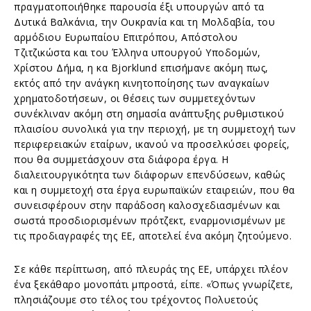
πραγματοποιήθηκε παρουσία έξι υπουργών από τα
Δυτικά Βαλκάνια, την Ουκρανία και τη Μολδαβία, του
αρμόδιου Ευρωπαίου Επιτρόπου, Απόστολου
Τζιτζικώστα και του Έλληνα υπουργού Υποδομών,
Χρίστου Δήμα, η κα Bjorklund επισήμανε ακόμη πως,
εκτός από την ανάγκη κινητοποίησης των αναγκαίων
χρηματοδοτήσεων, οι θέσεις των συμμετεχόντων
συνέκλιναν ακόμη στη σημασία ανάπτυξης ρυθμιστικού
πλαισίου συνολικά για την περιοχή, με τη συμμετοχή των
περιφερειακών εταίρων, ικανού να προσελκύσει φορείς,
που θα συμμετάσχουν στα διάφορα έργα. Η
διαλειτουργικότητα των διάφορων επενδύσεων, καθώς
και η συμμετοχή στα έργα ευρωπαϊκών εταιρειών, που θα
συνεισφέρουν στην παράδοση καλοσχεδιασμένων και
σωστά προσδιορισμένων πρότζεκτ, εναρμονισμένων με
τις προδιαγραφές της ΕΕ, αποτελεί ένα ακόμη ζητούμενο.
Σε κάθε περίπτωση, από πλευράς της ΕΕ, υπάρχει πλέον
ένα ξεκάθαρο μονοπάτι μπροστά, είπε. «Όπως γνωρίζετε,
πλησιάζουμε στο τέλος του τρέχοντος Πολυετούς