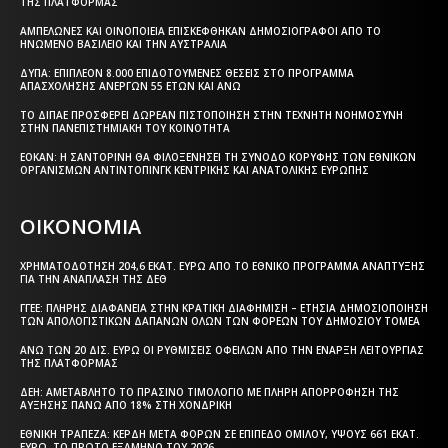
ΤΗΣ ΠΛΑΤΦΌΡΜΑΣ
ΑΜΠΕΛΏΝΕΣ ΚΑΙ ΟΙΝΟΠΟΙΕΊΑ ΕΠΙΣΚΈΦΘΗΚΑΝ ΔΗΜΟΣΙΟΓΡΆΦΟΙ ΑΠΌ ΤΟ
ΗΝΩΜΈΝΟ ΒΑΣΊΛΕΙΟ ΚΑΙ ΤΗΝ ΑΥΣΤΡΑΛΊΑ
ΔΥΠΑ: ΕΠΙΠΛΈΟΝ 8.000 ΕΠΙΔΟΤΟΎΜΕΝΕΣ ΘΈΣΕΙΣ ΣΤΟ ΠΡΌΓΡΑΜΜΑ
ΑΠΑΣΧΌΛΗΣΗΣ ΑΝΈΡΓΩΝ 55 ΕΤΏΝ ΚΑΙ ΆΝΩ
ΤΟ ΔΙΠΑΕ ΠΡΟΣΦΈΡΕΙ ΔΩΡΕΆΝ ΠΙΣΤΟΠΟΊΗΣΗ ΣΤΗΝ ΤΕΧΝΗΤΉ ΝΟΗΜΟΣΎΝΗ
ΣΤΗΝ ΠΑΝΕΠΙΣΤΗΜΙΑΚΉ ΤΟΥ ΚΟΙΝΌΤΗΤΑ
ΕΟΚΑΝ: Η ΣΑΝΤΟΡΊΝΗ ΘΑ ΦΙΛΟΞΕΝΉΣΕΙ ΤΗ ΣΎΝΟΔΟ ΚΟΡΥΦΉΣ ΤΩΝ ΕΘΝΙΚΏΝ
ΟΡΓΑΝΙΣΜΏΝ ΑΝΤΙΝΤΌΠΙΝΓΚ ΚΕΝΤΡΙΚΉΣ ΚΑΙ ΑΝΑΤΟΛΙΚΉΣ ΕΥΡΏΠΗΣ
ΟΙΚΟΝΟΜΙΑ
ΧΡΗΜΑΤΟΔΌΤΗΣΗ 204,6 ΕΚΑΤ. ΕΥΡΏ ΑΠΌ ΤΟ ΕΘΝΙΚΌ ΠΡΌΓΡΑΜΜΑ ΑΝΆΠΤΥΞΗΣ
ΓΙΑ ΤΗΝ ΑΝΆΠΛΑΣΗ ΤΗΣ ΔΕΘ
ΓΓΕΕ: ΠΛΉΡΗΣ ΔΙΑΦΆΝΕΙΑ ΣΤΗΝ ΚΡΑΤΙΚΉ ΔΙΑΦΉΜΙΣΗ – EΤΉΣΙΑ ΔΗΜΟΣΙΟΠΟΊΗΣΗ
ΤΩΝ ΑΠΟΛΟΓΙΣΤΙΚΏΝ ΔΑΠΑΝΏΝ ΌΛΩΝ ΤΩΝ ΦΟΡΈΩΝ ΤΟΥ ΔΗΜΟΣΊΟΥ ΤΟΜΈΑ
ΆΝΩ ΤΩΝ 20 ΔΙΣ. ΕΥΡΏ ΟΙ ΡΥΘΜΊΣΕΙΣ ΟΦΕΙΛΏΝ ΑΠΌ ΤΗΝ ΈΝΑΡΞΗ ΛΕΙΤΟΥΡΓΊΑΣ
ΤΗΣ ΠΛΑΤΦΌΡΜΑΣ
ΔΕΗ: ΑΜΕΤΆΒΛΗΤΟ ΤΟ ΠΡΆΣΙΝΟ ΤΙΜΟΛΌΓΙΟ ΜΕ ΠΛΉΡΗ ΑΠΟΡΡΌΦΗΣΗ ΤΗΣ
ΑΎΞΗΣΗΣ ΠΆΝΩ ΑΠΌ 18% ΣΤΗ ΧΟΝΔΡΙΚΉ
ΕΘΝΙΚΉ ΤΡΆΠΕΖΑ: ΚΈΡΔΗ ΜΕΤΆ ΦΌΡΩΝ ΣΕ ΕΠΊΠΕΔΟ ΟΜΊΛΟΥ, ΎΨΟΥΣ 661 ΕΚΑΤ.
ΕΥΡΏ, ΤΟ ΠΡΏΤΟ ΕΞΆΜΗΝΟ ΤΟΥ 2026