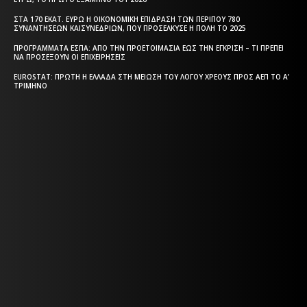
ΣΤΑ 170 ΕΚΑΤ. ΕΥΡΏ Η ΟΙΚΟΝΟΜΙΚΉ ΕΠΊΔΡΑΣΗ ΤΩΝ ΠΕΡΊΠΟΥ 780
ΣΥΝΑΝΤΉΣΕΩΝ ΚΑΙΣΥΝΕΔΡΊΩΝ, ΠΟΥ ΠΡΟΣΈΛΚΥΣΕ Η ΠΌΛΗ ΤΟ 2025
ΠΡΟΓΡΆΜΜΑΤΑ EΣΠΑ: ΑΠΌ ΤΗΝ ΠΡΟΕΤΟΙΜΑΣΊΑ ΈΩΣ ΤΗΝ ΈΓΚΡΙΣΗ – ΤΙ ΠΡΈΠΕΙ
ΝΑ ΠΡΟΣΈΞΟΥΝ ΟΙ ΕΠΙΧΕΙΡΉΣΕΙΣ
EUROSTAT: ΠΡΏΤΗ Η ΕΛΛΆΔΑ ΣΤΗ ΜΕΊΩΣΗ ΤΟΥ ΛΌΓΟΥ ΧΡΈΟΥΣ ΠΡΟΣ ΑΕΠ ΤΟ Α’
ΤΡΊΜΗΝΟ
Η ΘΕΣΣΑΛΟΝΙΚΗ ΣΗΜΕΡΑ - ΗΜΕΡΗΣΙΑ ΤΟΠΙΚΗ
ΕΦΗΜΕΡΙΔΑ ΤΗΣ ΘΕΣΣΑΛΟΝΙΚΗΣ
Η ΘΕΣΣΑΛΟΝΙΚΗ ΣΗΜΕΡΑ - ΗΜΕΡΗΣΙΑ ΤΟΠΙΚΗ
ΕΦΗΜΕΡΙΔΑ ΤΗΣ ΘΕΣΣΑΛΟΝΙΚΗΣ
Html code here! Replace this with any non empty text and