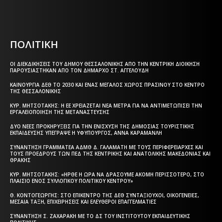
that's it.
ΠΟΛΙΤΙΚΗ
ΟΙ ΔΙΕΚΔΙΚΉΣΕΙΣ ΤΟΥ ΔΉΜΟΥ ΘΕΣΣΑΛΟΝΊΚΗΣ ΑΠΌ ΤΗΝ ΚΕΝΤΡΙΚΉ ΔΙΟΊΚΗΣΗ
ΠΑΡΟΥΣΙΆΣΤΗΚΑΝ ΑΠΌ ΤΟΝ ΔΉΜΑΡΧΟ ΣΤ. ΑΓΓΕΛΟΎΔΗ
ΚΑΙΝΟΎΡΓΙΑ ΔΕΘ ΤΟ 2030 ΚΑΙ ΈΝΑΣ ΜΕΓΆΛΟΣ ΧΏΡΟΣ ΠΡΑΣΊΝΟΥ ΣΤΟ ΚΈΝΤΡΟ
ΤΗΣ ΘΕΣΣΑΛΟΝΊΚΗΣ
ΚΥΡ. ΜΗΤΣΟΤΆΚΗΣ: Η ΕΕ ΧΡΕΙΆΖΕΤΑΙ ΝΈΑ ΜΈΤΡΑ ΓΙΑ ΝΑ ΑΝΤΙΜΕΤΩΠΊΣΕΙ ΤΗΝ
ΕΡΓΑΛΕΙΟΠΟΊΗΣΗ ΤΗΣ ΜΕΤΑΝΆΣΤΕΥΣΗΣ
ΔΎΟ ΝΈΕΣ ΠΡΟΚΗΡΎΞΕΙΣ ΓΙΑ ΤΗΝ ΕΝΊΣΧΥΣΗ ΤΗΣ ΔΗΜΌΣΙΑΣ ΤΟΥΡΙΣΤΙΚΉΣ
ΕΚΠΑΊΔΕΥΣΗΣ ΥΠΈΓΡΑΨΕ Η ΥΦΥΠΟΥΡΓΌΣ, ΆΝΝΑ ΚΑΡΑΜΑΝΛΉ
ΣΥΝΆΝΤΗΣΗ ΓΡΑΜΜΑΤΈΑ ΑΔΜΘ Δ. ΓΑΛΑΜΆΤΗ ΜΕ ΤΟΥΣ ΠΕΡΙΦΕΡΕΙΆΡΧΕΣ ΚΑΙ
ΤΟΥΣ ΠΡΟΈΔΡΟΥΣ ΤΩΝ ΠΕΔ ΤΗΣ ΚΕΝΤΡΙΚΉΣ ΚΑΙ ΑΝΑΤΟΛΙΚΉΣ ΜΑΚΕΔΟΝΊΑΣ ΚΑΙ
ΘΡΆΚΗΣ
ΚΥΡ. ΜΗΤΣΟΤΆΚΗΣ: «ΉΡΘΕ Η ΏΡΑ ΝΑ ΔΡΆΣΟΥΜΕ ΑΚΌΜΗ ΠΕΡΙΣΣΌΤΕΡΟ, ΣΤΟ
ΠΛΑΊΣΙΟ ΕΝΌΣ ΣΥΛΛΟΓΙΚΟΎ ΠΟΛΙΤΙΚΟΎ ΚΈΝΤΡΟΥ»
Θ. ΚΟΝΤΟΓΕΏΡΓΗΣ: ΣΤΟ ΕΠΊΚΕΝΤΡΟ ΤΗΣ ΔΕΘ ΣΥΝΤΑΞΙΟΎΧΟΙ, ΟΙΚΟΓΈΝΕΙΕΣ,
ΜΕΣΑΊΑ ΤΆΞΗ, ΕΠΙΧΕΙΡΉΣΕΙΣ ΚΑΙ ΕΛΕΎΘΕΡΟΙ ΕΠΑΓΓΕΛΜΑΤΊΕΣ
ΣΥΝΆΝΤΗΣΗ Σ. ΖΑΧΑΡΆΚΗ ΜΕ ΤΟ ΔΣ ΤΟΥ ΙΝΣΤΙΤΟΎΤΟΥ ΕΚΠΑΙΔΕΥΤΙΚΉΣ