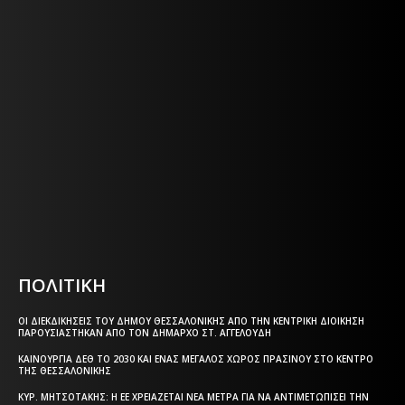
Η ΘΕΣΣΑΛΟΝΙΚΗ ΣΗΜΕΡΑ - ΗΜΕΡΗΣΙΑ ΤΟΠΙΚΗ
ΕΦΗΜΕΡΙΔΑ ΤΗΣ ΘΕΣΣΑΛΟΝΙΚΗΣ
Η ΘΕΣΣΑΛΟΝΙΚΗ ΣΗΜΕΡΑ - ΗΜΕΡΗΣΙΑ ΤΟΠΙΚΗ
ΕΦΗΜΕΡΙΔΑ ΤΗΣ ΘΕΣΣΑΛΟΝΙΚΗΣ
Html code here! Replace this with any non empty text and
that's it.
ΠΟΛΙΤΙΚΗ
ΟΙ ΔΙΕΚΔΙΚΉΣΕΙΣ ΤΟΥ ΔΉΜΟΥ ΘΕΣΣΑΛΟΝΊΚΗΣ ΑΠΌ ΤΗΝ ΚΕΝΤΡΙΚΉ ΔΙΟΊΚΗΣΗ
ΠΑΡΟΥΣΙΆΣΤΗΚΑΝ ΑΠΌ ΤΟΝ ΔΉΜΑΡΧΟ ΣΤ. ΑΓΓΕΛΟΎΔΗ
ΚΑΙΝΟΎΡΓΙΑ ΔΕΘ ΤΟ 2030 ΚΑΙ ΈΝΑΣ ΜΕΓΆΛΟΣ ΧΏΡΟΣ ΠΡΑΣΊΝΟΥ ΣΤΟ ΚΈΝΤΡΟ
ΤΗΣ ΘΕΣΣΑΛΟΝΊΚΗΣ
ΚΥΡ. ΜΗΤΣΟΤΆΚΗΣ: Η ΕΕ ΧΡΕΙΆΖΕΤΑΙ ΝΈΑ ΜΈΤΡΑ ΓΙΑ ΝΑ ΑΝΤΙΜΕΤΩΠΊΣΕΙ ΤΗΝ