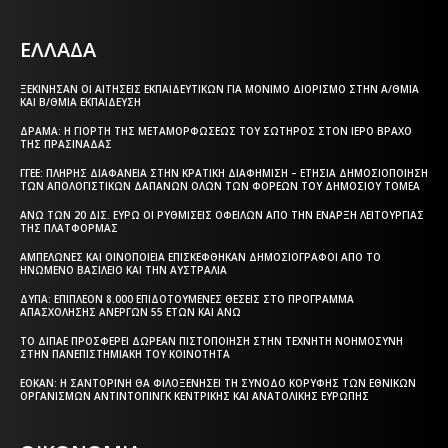
ΕΛΛΑΔΑ
ΞΕΚΊΝΗΣΑΝ ΟΙ ΑΙΤΉΣΕΙΣ ΕΚΠΑΙΔΕΥΤΙΚΏΝ ΓΙΑ ΜΌΝΙΜΟ ΔΙΟΡΙΣΜΌ ΣΤΗΝ Α/ΘΜΙΑ
ΚΑΙ Β/ΘΜΙΑ ΕΚΠΑΊΔΕΥΣΗ
ΔΡΆΜΑ: Η ΓΙΟΡΤΉ ΤΗΣ ΜΕΤΑΜΟΡΦΏΣΕΩΣ ΤΟΥ ΣΩΤΉΡΟΣ ΣΤΟΝ ΙΕΡΌ ΒΡΆΧΟ
ΤΗΣ ΠΡΑΣΙΝΆΔΑΣ
ΓΓΕΕ: ΠΛΉΡΗΣ ΔΙΑΦΆΝΕΙΑ ΣΤΗΝ ΚΡΑΤΙΚΉ ΔΙΑΦΉΜΙΣΗ – EΤΉΣΙΑ ΔΗΜΟΣΙΟΠΟΊΗΣΗ
ΤΩΝ ΑΠΟΛΟΓΙΣΤΙΚΏΝ ΔΑΠΑΝΏΝ ΌΛΩΝ ΤΩΝ ΦΟΡΈΩΝ ΤΟΥ ΔΗΜΟΣΊΟΥ ΤΟΜΈΑ
ΆΝΩ ΤΩΝ 20 ΔΙΣ. ΕΥΡΏ ΟΙ ΡΥΘΜΊΣΕΙΣ ΟΦΕΙΛΏΝ ΑΠΌ ΤΗΝ ΈΝΑΡΞΗ ΛΕΙΤΟΥΡΓΊΑΣ
ΤΗΣ ΠΛΑΤΦΌΡΜΑΣ
ΑΜΠΕΛΏΝΕΣ ΚΑΙ ΟΙΝΟΠΟΙΕΊΑ ΕΠΙΣΚΈΦΘΗΚΑΝ ΔΗΜΟΣΙΟΓΡΆΦΟΙ ΑΠΌ ΤΟ
ΗΝΩΜΈΝΟ ΒΑΣΊΛΕΙΟ ΚΑΙ ΤΗΝ ΑΥΣΤΡΑΛΊΑ
ΔΥΠΑ: ΕΠΙΠΛΈΟΝ 8.000 ΕΠΙΔΟΤΟΎΜΕΝΕΣ ΘΈΣΕΙΣ ΣΤΟ ΠΡΌΓΡΑΜΜΑ
ΑΠΑΣΧΌΛΗΣΗΣ ΑΝΈΡΓΩΝ 55 ΕΤΏΝ ΚΑΙ ΆΝΩ
ΤΟ ΔΙΠΑΕ ΠΡΟΣΦΈΡΕΙ ΔΩΡΕΆΝ ΠΙΣΤΟΠΟΊΗΣΗ ΣΤΗΝ ΤΕΧΝΗΤΉ ΝΟΗΜΟΣΎΝΗ
ΣΤΗΝ ΠΑΝΕΠΙΣΤΗΜΙΑΚΉ ΤΟΥ ΚΟΙΝΌΤΗΤΑ
ΕΟΚΑΝ: Η ΣΑΝΤΟΡΊΝΗ ΘΑ ΦΙΛΟΞΕΝΉΣΕΙ ΤΗ ΣΎΝΟΔΟ ΚΟΡΥΦΉΣ ΤΩΝ ΕΘΝΙΚΏΝ
ΟΡΓΑΝΙΣΜΏΝ ΑΝΤΙΝΤΌΠΙΝΓΚ ΚΕΝΤΡΙΚΉΣ ΚΑΙ ΑΝΑΤΟΛΙΚΉΣ ΕΥΡΏΠΗΣ