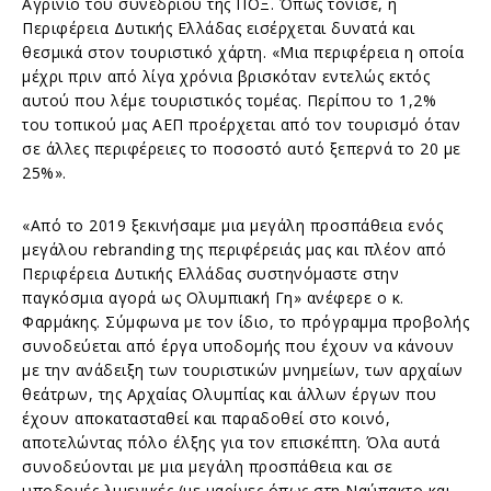
Αγρίνιο του συνεδρίου της ΠΟΞ. Όπως τόνισε, η
Περιφέρεια Δυτικής Ελλάδας εισέρχεται δυνατά και
θεσμικά στον τουριστικό χάρτη. «Μια περιφέρεια η οποία
μέχρι πριν από λίγα χρόνια βρισκόταν εντελώς εκτός
αυτού που λέμε τουριστικός τομέας. Περίπου το 1,2%
του τοπικού μας ΑΕΠ προέρχεται από τον τουρισμό όταν
σε άλλες περιφέρειες το ποσοστό αυτό ξεπερνά το 20 με
25%».
«Από το 2019 ξεκινήσαμε μια μεγάλη προσπάθεια ενός
μεγάλου rebranding της περιφέρειάς μας και πλέον από
Περιφέρεια Δυτικής Ελλάδας συστηνόμαστε στην
παγκόσμια αγορά ως Ολυμπιακή Γη» ανέφερε ο κ.
Φαρμάκης. Σύμφωνα με τον ίδιο, το πρόγραμμα προβολής
συνοδεύεται από έργα υποδομής που έχουν να κάνουν
με την ανάδειξη των τουριστικών μνημείων, των αρχαίων
θεάτρων, της Αρχαίας Ολυμπίας και άλλων έργων που
έχουν αποκατασταθεί και παραδοθεί στο κοινό,
αποτελώντας πόλο έλξης για τον επισκέπτη. Όλα αυτά
συνοδεύονται με μια μεγάλη προσπάθεια και σε
υποδομές λιμενικές (με μαρίνες όπως στη Ναύπακτο και