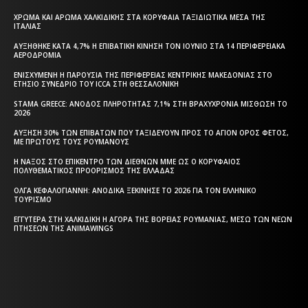
ΧΡΏΜΑ ΚΑΙ ΆΡΩΜΑ ΧΑΛΚΙΔΙΚΉΣ ΣΤΑ ΚΟΡΥΦΑΊΑ ΤΑΞΙΔΙΩΤΙΚΆ ΜΈΣΑ ΤΗΣ
ΙΤΑΛΊΑΣ
ΑΥΞΉΘΗΚΕ ΚΑΤΆ 4,7% Η ΕΠΙΒΑΤΙΚΉ ΚΊΝΗΣΗ ΤΟΝ ΙΟΎΝΙΟ ΣΤΑ 14 ΠΕΡΙΦΕΡΕΙΑΚΆ
ΑΕΡΟΔΡΌΜΙΑ
ΕΝΙΣΧΥΜΈΝΗ Η ΠΑΡΟΥΣΊΑ ΤΗΣ ΠΕΡΙΦΈΡΕΙΑΣ ΚΕΝΤΡΙΚΉΣ ΜΑΚΕΔΟΝΊΑΣ ΣΤΟ
ΕΤΉΣΙΟ ΣΥΝΈΔΡΙΟ ΤΟΥ ICCA ΣΤΗ ΘΕΣΣΑΛΟΝΊΚΗ
STAMA GREECE: ΆΝΟΔΟΣ ΠΛΗΡΌΤΗΤΑΣ 7,1% ΣΤΗ ΒΡΑΧΥΧΡΌΝΙΑ ΜΊΣΘΩΣΗ ΤΟ
2026
ΑΎΞΗΣΗ 30% ΤΩΝ ΕΠΙΒΑΤΏΝ ΠΟΥ ΤΑΞΙΔΕΎΟΥΝ ΠΡΟΣ ΤΟ ΆΓΙΟΝ ΌΡΟΣ ΦΈΤΟΣ,
ΜΕ ΠΡΏΤΟΥΣ ΤΟΥΣ ΡΟΥΜΆΝΟΥΣ
Η ΝΆΞΟΣ ΣΤΟ ΕΠΊΚΕΝΤΡΟ ΤΩΝ ΔΙΕΘΝΏΝ ΜΜΕ ΩΣ Ο ΚΟΡΥΦΑΊΟΣ
ΠΟΛΥΘΕΜΑΤΙΚΌΣ ΠΡΟΟΡΙΣΜΌΣ ΤΗΣ ΕΛΛΆΔΑΣ
ΌΛΓΑ ΚΕΦΑΛΟΓΙΆΝΝΗ: ΑΝΟΔΙΚΆ ΞΕΚΊΝΗΣΕ ΤΟ 2026 ΓΙΑ ΤΟΝ ΕΛΛΗΝΙΚΌ
ΤΟΥΡΙΣΜΌ
ΕΓΓΎΤΕΡΑ ΣΤΗ ΧΑΛΚΙΔΙΚΉ Η ΑΓΟΡΆ ΤΗΣ ΒΌΡΕΙΑΣ ΡΟΥΜΑΝΊΑΣ, ΜΈΣΩ ΤΩΝ ΝΈΩΝ
ΠΤΉΣΕΩΝ ΤΗΣ ANIMAWINGS