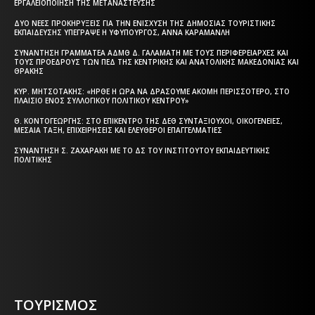
ΕΡΓΑΛΕΙΟΠΟΊΗΣΗ ΤΗΣ ΜΕΤΑΝΆΣΤΕΥΣΗΣ
ΔΎΟ ΝΈΕΣ ΠΡΟΚΗΡΎΞΕΙΣ ΓΙΑ ΤΗΝ ΕΝΊΣΧΥΣΗ ΤΗΣ ΔΗΜΌΣΙΑΣ ΤΟΥΡΙΣΤΙΚΉΣ
ΕΚΠΑΊΔΕΥΣΗΣ ΥΠΈΓΡΑΨΕ Η ΥΦΥΠΟΥΡΓΌΣ, ΆΝΝΑ ΚΑΡΑΜΑΝΛΉ
ΣΥΝΆΝΤΗΣΗ ΓΡΑΜΜΑΤΈΑ ΑΔΜΘ Δ. ΓΑΛΑΜΆΤΗ ΜΕ ΤΟΥΣ ΠΕΡΙΦΕΡΕΙΆΡΧΕΣ ΚΑΙ
ΤΟΥΣ ΠΡΟΈΔΡΟΥΣ ΤΩΝ ΠΕΔ ΤΗΣ ΚΕΝΤΡΙΚΉΣ ΚΑΙ ΑΝΑΤΟΛΙΚΉΣ ΜΑΚΕΔΟΝΊΑΣ ΚΑΙ
ΘΡΆΚΗΣ
ΚΥΡ. ΜΗΤΣΟΤΆΚΗΣ: «ΉΡΘΕ Η ΏΡΑ ΝΑ ΔΡΆΣΟΥΜΕ ΑΚΌΜΗ ΠΕΡΙΣΣΌΤΕΡΟ, ΣΤΟ
ΠΛΑΊΣΙΟ ΕΝΌΣ ΣΥΛΛΟΓΙΚΟΎ ΠΟΛΙΤΙΚΟΎ ΚΈΝΤΡΟΥ»
Θ. ΚΟΝΤΟΓΕΏΡΓΗΣ: ΣΤΟ ΕΠΊΚΕΝΤΡΟ ΤΗΣ ΔΕΘ ΣΥΝΤΑΞΙΟΎΧΟΙ, ΟΙΚΟΓΈΝΕΙΕΣ,
ΜΕΣΑΊΑ ΤΆΞΗ, ΕΠΙΧΕΙΡΉΣΕΙΣ ΚΑΙ ΕΛΕΎΘΕΡΟΙ ΕΠΑΓΓΕΛΜΑΤΊΕΣ
ΣΥΝΆΝΤΗΣΗ Σ. ΖΑΧΑΡΆΚΗ ΜΕ ΤΟ ΔΣ ΤΟΥ ΙΝΣΤΙΤΟΎΤΟΥ ΕΚΠΑΙΔΕΥΤΙΚΉΣ
ΠΟΛΙΤΙΚΉΣ
Η ΘΕΣΣΑΛΟΝΙΚΗ ΣΗΜΕΡΑ - ΗΜΕΡΗΣΙΑ ΤΟΠΙΚΗ
ΕΦΗΜΕΡΙΔΑ ΤΗΣ ΘΕΣΣΑΛΟΝΙΚΗΣ
ΤΟΥΡΙΣΜΟΣ