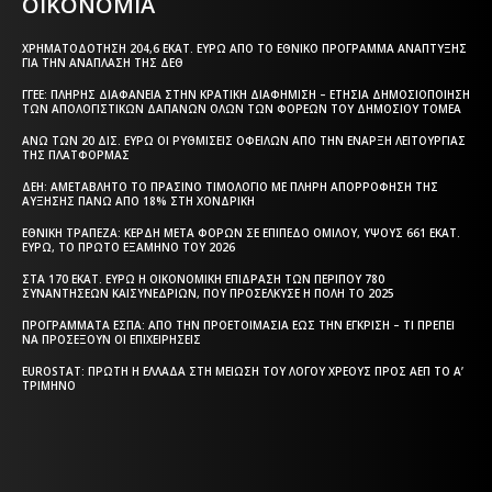
ΟΙΚΟΝΟΜΙΑ
ΧΡΗΜΑΤΟΔΌΤΗΣΗ 204,6 ΕΚΑΤ. ΕΥΡΏ ΑΠΌ ΤΟ ΕΘΝΙΚΌ ΠΡΌΓΡΑΜΜΑ ΑΝΆΠΤΥΞΗΣ
ΓΙΑ ΤΗΝ ΑΝΆΠΛΑΣΗ ΤΗΣ ΔΕΘ
ΓΓΕΕ: ΠΛΉΡΗΣ ΔΙΑΦΆΝΕΙΑ ΣΤΗΝ ΚΡΑΤΙΚΉ ΔΙΑΦΉΜΙΣΗ – EΤΉΣΙΑ ΔΗΜΟΣΙΟΠΟΊΗΣΗ
ΤΩΝ ΑΠΟΛΟΓΙΣΤΙΚΏΝ ΔΑΠΑΝΏΝ ΌΛΩΝ ΤΩΝ ΦΟΡΈΩΝ ΤΟΥ ΔΗΜΟΣΊΟΥ ΤΟΜΈΑ
ΆΝΩ ΤΩΝ 20 ΔΙΣ. ΕΥΡΏ ΟΙ ΡΥΘΜΊΣΕΙΣ ΟΦΕΙΛΏΝ ΑΠΌ ΤΗΝ ΈΝΑΡΞΗ ΛΕΙΤΟΥΡΓΊΑΣ
ΤΗΣ ΠΛΑΤΦΌΡΜΑΣ
ΔΕΗ: ΑΜΕΤΆΒΛΗΤΟ ΤΟ ΠΡΆΣΙΝΟ ΤΙΜΟΛΌΓΙΟ ΜΕ ΠΛΉΡΗ ΑΠΟΡΡΌΦΗΣΗ ΤΗΣ
ΑΎΞΗΣΗΣ ΠΆΝΩ ΑΠΌ 18% ΣΤΗ ΧΟΝΔΡΙΚΉ
ΕΘΝΙΚΉ ΤΡΆΠΕΖΑ: ΚΈΡΔΗ ΜΕΤΆ ΦΌΡΩΝ ΣΕ ΕΠΊΠΕΔΟ ΟΜΊΛΟΥ, ΎΨΟΥΣ 661 ΕΚΑΤ.
ΕΥΡΏ, ΤΟ ΠΡΏΤΟ ΕΞΆΜΗΝΟ ΤΟΥ 2026
ΣΤΑ 170 ΕΚΑΤ. ΕΥΡΏ Η ΟΙΚΟΝΟΜΙΚΉ ΕΠΊΔΡΑΣΗ ΤΩΝ ΠΕΡΊΠΟΥ 780
ΣΥΝΑΝΤΉΣΕΩΝ ΚΑΙΣΥΝΕΔΡΊΩΝ, ΠΟΥ ΠΡΟΣΈΛΚΥΣΕ Η ΠΌΛΗ ΤΟ 2025
ΠΡΟΓΡΆΜΜΑΤΑ EΣΠΑ: ΑΠΌ ΤΗΝ ΠΡΟΕΤΟΙΜΑΣΊΑ ΈΩΣ ΤΗΝ ΈΓΚΡΙΣΗ – ΤΙ ΠΡΈΠΕΙ
ΝΑ ΠΡΟΣΈΞΟΥΝ ΟΙ ΕΠΙΧΕΙΡΉΣΕΙΣ
EUROSTAT: ΠΡΏΤΗ Η ΕΛΛΆΔΑ ΣΤΗ ΜΕΊΩΣΗ ΤΟΥ ΛΌΓΟΥ ΧΡΈΟΥΣ ΠΡΟΣ ΑΕΠ ΤΟ Α’
ΤΡΊΜΗΝΟ