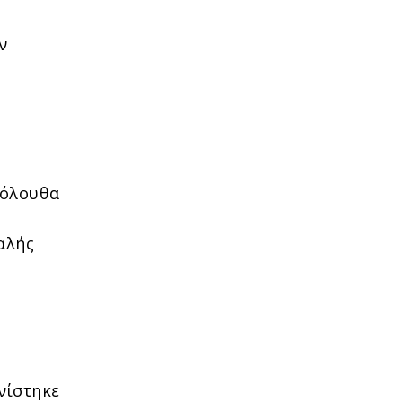
ν
κόλουθα
αλής
νίστηκε