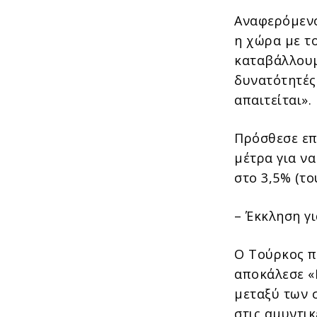
Αναφερόμενο
η χώρα με τ
καταβάλλουμ
δυνατότητές
απαιτείται».
Πρόσθεσε επ
μέτρα για ν
στο 3,5% (το
– Έκκληση γ
Ο Τούρκος π
αποκάλεσε «
μεταξύ των 
στις αμυντικ