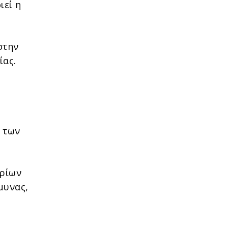
ιεί η
στην
ίας.
 των
υρίων
μυνας,