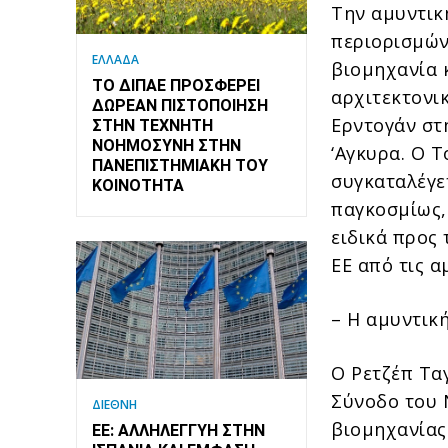
Την αμυντικ
περιορισμών
ΕΛΛΑΔΑ
βιομηχανία κ
ΤΟ ΔΙΠΑΕ ΠΡΟΣΦΈΡΕΙ
αρχιτεκτονι
ΔΩΡΕΆΝ ΠΙΣΤΟΠΟΊΗΣΗ
Ερντογάν στ
ΣΤΗΝ ΤΕΧΝΗΤΉ
ΝΟΗΜΟΣΎΝΗ ΣΤΗΝ
‘Αγκυρα. Ο 
ΠΑΝΕΠΙΣΤΗΜΙΑΚΉ ΤΟΥ
συγκαταλέγε
ΚΟΙΝΌΤΗΤΑ
παγκοσμίως,
ειδικά προς
ΕΕ από τις 
– Η αμυντικ
Ο Ρετζέπ Τα
Σύνοδο του 
ΔΙΕΘΝΗ
βιομηχανίας
ΕΕ: ΑΛΛΗΛΕΓΓΎΗ ΣΤΗΝ