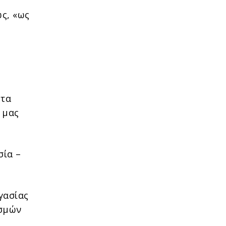
ς, «ως
ητα
 μας
σία –
γασίας
ισμών