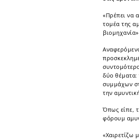
«Πρέπει να 
τομέα της α
βιομηχανία»
Αναφερόμενο
προσκεκλημέ
συντομότερο
δύο θέματα:
συμμάχων στ
την αμυντικ
Όπως είπε, τ
φόρουμ αμυν
«Χαιρετίζω μ