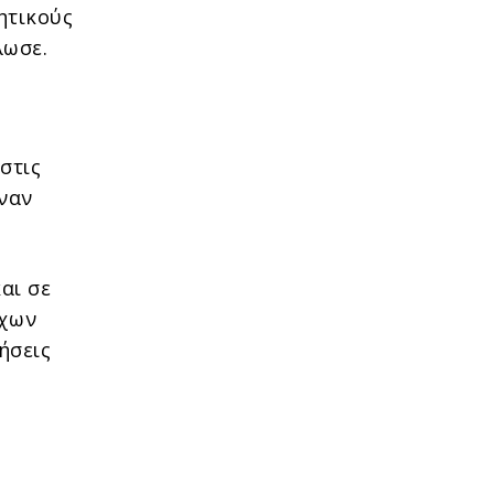
ητικούς
λωσε.
στις
ναν
αι σε
άχων
ήσεις