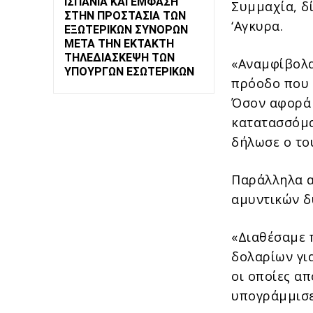
ΙΣΠΑΝΊΑ ΚΑΙ ΈΜΦΑΣΗ
Συμμαχία, δ
ΣΤΗΝ ΠΡΟΣΤΑΣΊΑ ΤΩΝ
‘Αγκυρα.
ΕΞΩΤΕΡΙΚΏΝ ΣΥΝΌΡΩΝ
ΜΕΤΆ ΤΗΝ ΈΚΤΑΚΤΗ
ΤΗΛΕΔΙΆΣΚΕΨΗ ΤΩΝ
«Αναμφίβολα
ΥΠΟΥΡΓΏΝ ΕΣΩΤΕΡΙΚΏΝ
πρόοδο που 
Όσον αφορά 
κατατασσόμα
δήλωσε ο το
Παράλληλα α
αμυντικών δ
«Διαθέσαμε 
δολαρίων γι
οι οποίες α
υπογράμμισε