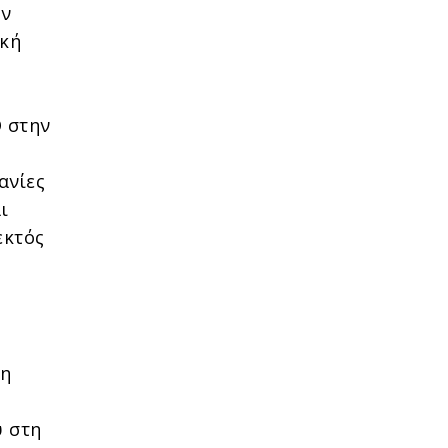
ων
ική
Ο στην
ανίες
ι
εκτός
τη
υ στη