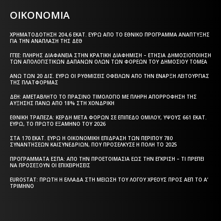
ΟΙΚΟΝΟΜΙΑ
ΧΡΗΜΑΤΟΔΌΤΗΣΗ 204,6 ΕΚΑΤ. ΕΥΡΏ ΑΠΌ ΤΟ ΕΘΝΙΚΌ ΠΡΌΓΡΑΜΜΑ ΑΝΆΠΤΥΞΗΣ
ΓΙΑ ΤΗΝ ΑΝΆΠΛΑΣΗ ΤΗΣ ΔΕΘ
ΓΓΕΕ: ΠΛΉΡΗΣ ΔΙΑΦΆΝΕΙΑ ΣΤΗΝ ΚΡΑΤΙΚΉ ΔΙΑΦΉΜΙΣΗ – EΤΉΣΙΑ ΔΗΜΟΣΙΟΠΟΊΗΣΗ
ΤΩΝ ΑΠΟΛΟΓΙΣΤΙΚΏΝ ΔΑΠΑΝΏΝ ΌΛΩΝ ΤΩΝ ΦΟΡΈΩΝ ΤΟΥ ΔΗΜΟΣΊΟΥ ΤΟΜΈΑ
ΆΝΩ ΤΩΝ 20 ΔΙΣ. ΕΥΡΏ ΟΙ ΡΥΘΜΊΣΕΙΣ ΟΦΕΙΛΏΝ ΑΠΌ ΤΗΝ ΈΝΑΡΞΗ ΛΕΙΤΟΥΡΓΊΑΣ
ΤΗΣ ΠΛΑΤΦΌΡΜΑΣ
ΔΕΗ: ΑΜΕΤΆΒΛΗΤΟ ΤΟ ΠΡΆΣΙΝΟ ΤΙΜΟΛΌΓΙΟ ΜΕ ΠΛΉΡΗ ΑΠΟΡΡΌΦΗΣΗ ΤΗΣ
ΑΎΞΗΣΗΣ ΠΆΝΩ ΑΠΌ 18% ΣΤΗ ΧΟΝΔΡΙΚΉ
ΕΘΝΙΚΉ ΤΡΆΠΕΖΑ: ΚΈΡΔΗ ΜΕΤΆ ΦΌΡΩΝ ΣΕ ΕΠΊΠΕΔΟ ΟΜΊΛΟΥ, ΎΨΟΥΣ 661 ΕΚΑΤ.
ΕΥΡΏ, ΤΟ ΠΡΏΤΟ ΕΞΆΜΗΝΟ ΤΟΥ 2026
ΣΤΑ 170 ΕΚΑΤ. ΕΥΡΏ Η ΟΙΚΟΝΟΜΙΚΉ ΕΠΊΔΡΑΣΗ ΤΩΝ ΠΕΡΊΠΟΥ 780
ΣΥΝΑΝΤΉΣΕΩΝ ΚΑΙΣΥΝΕΔΡΊΩΝ, ΠΟΥ ΠΡΟΣΈΛΚΥΣΕ Η ΠΌΛΗ ΤΟ 2025
ΠΡΟΓΡΆΜΜΑΤΑ EΣΠΑ: ΑΠΌ ΤΗΝ ΠΡΟΕΤΟΙΜΑΣΊΑ ΈΩΣ ΤΗΝ ΈΓΚΡΙΣΗ – ΤΙ ΠΡΈΠΕΙ
ΝΑ ΠΡΟΣΈΞΟΥΝ ΟΙ ΕΠΙΧΕΙΡΉΣΕΙΣ
EUROSTAT: ΠΡΏΤΗ Η ΕΛΛΆΔΑ ΣΤΗ ΜΕΊΩΣΗ ΤΟΥ ΛΌΓΟΥ ΧΡΈΟΥΣ ΠΡΟΣ ΑΕΠ ΤΟ Α’
ΤΡΊΜΗΝΟ