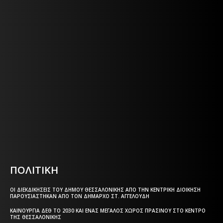
Η ΘΕΣΣΑΛΟΝΙΚΗ ΣΗΜΕΡΑ - ΗΜΕΡΗΣΙΑ ΤΟΠΙΚΗ
ΕΦΗΜΕΡΙΔΑ ΤΗΣ ΘΕΣΣΑΛΟΝΙΚΗΣ
Η ΘΕΣΣΑΛΟΝΙΚΗ ΣΗΜΕΡΑ - ΗΜΕΡΗΣΙΑ ΤΟΠΙΚΗ
ΕΦΗΜΕΡΙΔΑ ΤΗΣ ΘΕΣΣΑΛΟΝΙΚΗΣ
Html code here! Replace this with any non empty text and
that's it.
ΠΟΛΙΤΙΚΗ
ΟΙ ΔΙΕΚΔΙΚΉΣΕΙΣ ΤΟΥ ΔΉΜΟΥ ΘΕΣΣΑΛΟΝΊΚΗΣ ΑΠΌ ΤΗΝ ΚΕΝΤΡΙΚΉ ΔΙΟΊΚΗΣΗ
ΠΑΡΟΥΣΙΆΣΤΗΚΑΝ ΑΠΌ ΤΟΝ ΔΉΜΑΡΧΟ ΣΤ. ΑΓΓΕΛΟΎΔΗ
ΚΑΙΝΟΎΡΓΙΑ ΔΕΘ ΤΟ 2030 ΚΑΙ ΈΝΑΣ ΜΕΓΆΛΟΣ ΧΏΡΟΣ ΠΡΑΣΊΝΟΥ ΣΤΟ ΚΈΝΤΡΟ
ΤΗΣ ΘΕΣΣΑΛΟΝΊΚΗΣ