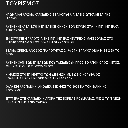
ΤΟΥΡΙΣΜΟΣ
ΧΡΏΜΑ ΚΑΙ ΆΡΩΜΑ ΧΑΛΚΙΔΙΚΉΣ ΣΤΑ ΚΟΡΥΦΑΊΑ ΤΑΞΙΔΙΩΤΙΚΆ ΜΈΣΑ ΤΗΣ
ΙΤΑΛΊΑΣ
ΑΥΞΉΘΗΚΕ ΚΑΤΆ 4,7% Η ΕΠΙΒΑΤΙΚΉ ΚΊΝΗΣΗ ΤΟΝ ΙΟΎΝΙΟ ΣΤΑ 14 ΠΕΡΙΦΕΡΕΙΑΚΆ
ΑΕΡΟΔΡΌΜΙΑ
ΕΝΙΣΧΥΜΈΝΗ Η ΠΑΡΟΥΣΊΑ ΤΗΣ ΠΕΡΙΦΈΡΕΙΑΣ ΚΕΝΤΡΙΚΉΣ ΜΑΚΕΔΟΝΊΑΣ ΣΤΟ
ΕΤΉΣΙΟ ΣΥΝΈΔΡΙΟ ΤΟΥ ICCA ΣΤΗ ΘΕΣΣΑΛΟΝΊΚΗ
STAMA GREECE: ΆΝΟΔΟΣ ΠΛΗΡΌΤΗΤΑΣ 7,1% ΣΤΗ ΒΡΑΧΥΧΡΌΝΙΑ ΜΊΣΘΩΣΗ ΤΟ
2026
ΑΎΞΗΣΗ 30% ΤΩΝ ΕΠΙΒΑΤΏΝ ΠΟΥ ΤΑΞΙΔΕΎΟΥΝ ΠΡΟΣ ΤΟ ΆΓΙΟΝ ΌΡΟΣ ΦΈΤΟΣ,
ΜΕ ΠΡΏΤΟΥΣ ΤΟΥΣ ΡΟΥΜΆΝΟΥΣ
Η ΝΆΞΟΣ ΣΤΟ ΕΠΊΚΕΝΤΡΟ ΤΩΝ ΔΙΕΘΝΏΝ ΜΜΕ ΩΣ Ο ΚΟΡΥΦΑΊΟΣ
ΠΟΛΥΘΕΜΑΤΙΚΌΣ ΠΡΟΟΡΙΣΜΌΣ ΤΗΣ ΕΛΛΆΔΑΣ
ΌΛΓΑ ΚΕΦΑΛΟΓΙΆΝΝΗ: ΑΝΟΔΙΚΆ ΞΕΚΊΝΗΣΕ ΤΟ 2026 ΓΙΑ ΤΟΝ ΕΛΛΗΝΙΚΌ
ΤΟΥΡΙΣΜΌ
ΕΓΓΎΤΕΡΑ ΣΤΗ ΧΑΛΚΙΔΙΚΉ Η ΑΓΟΡΆ ΤΗΣ ΒΌΡΕΙΑΣ ΡΟΥΜΑΝΊΑΣ, ΜΈΣΩ ΤΩΝ ΝΈΩΝ
ΠΤΉΣΕΩΝ ΤΗΣ ANIMAWINGS