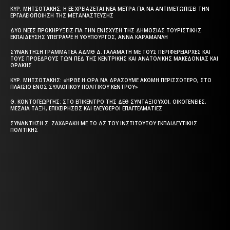
ΚΥΡ. ΜΗΤΣΟΤΆΚΗΣ: Η ΕΕ ΧΡΕΙΆΖΕΤΑΙ ΝΈΑ ΜΈΤΡΑ ΓΙΑ ΝΑ ΑΝΤΙΜΕΤΩΠΊΣΕΙ ΤΗΝ
ΕΡΓΑΛΕΙΟΠΟΊΗΣΗ ΤΗΣ ΜΕΤΑΝΆΣΤΕΥΣΗΣ
ΔΎΟ ΝΈΕΣ ΠΡΟΚΗΡΎΞΕΙΣ ΓΙΑ ΤΗΝ ΕΝΊΣΧΥΣΗ ΤΗΣ ΔΗΜΌΣΙΑΣ ΤΟΥΡΙΣΤΙΚΉΣ
ΕΚΠΑΊΔΕΥΣΗΣ ΥΠΈΓΡΑΨΕ Η ΥΦΥΠΟΥΡΓΌΣ, ΆΝΝΑ ΚΑΡΑΜΑΝΛΉ
ΣΥΝΆΝΤΗΣΗ ΓΡΑΜΜΑΤΈΑ ΑΔΜΘ Δ. ΓΑΛΑΜΆΤΗ ΜΕ ΤΟΥΣ ΠΕΡΙΦΕΡΕΙΆΡΧΕΣ ΚΑΙ
ΤΟΥΣ ΠΡΟΈΔΡΟΥΣ ΤΩΝ ΠΕΔ ΤΗΣ ΚΕΝΤΡΙΚΉΣ ΚΑΙ ΑΝΑΤΟΛΙΚΉΣ ΜΑΚΕΔΟΝΊΑΣ ΚΑΙ
ΘΡΆΚΗΣ
ΚΥΡ. ΜΗΤΣΟΤΆΚΗΣ: «ΉΡΘΕ Η ΏΡΑ ΝΑ ΔΡΆΣΟΥΜΕ ΑΚΌΜΗ ΠΕΡΙΣΣΌΤΕΡΟ, ΣΤΟ
ΠΛΑΊΣΙΟ ΕΝΌΣ ΣΥΛΛΟΓΙΚΟΎ ΠΟΛΙΤΙΚΟΎ ΚΈΝΤΡΟΥ»
Θ. ΚΟΝΤΟΓΕΏΡΓΗΣ: ΣΤΟ ΕΠΊΚΕΝΤΡΟ ΤΗΣ ΔΕΘ ΣΥΝΤΑΞΙΟΎΧΟΙ, ΟΙΚΟΓΈΝΕΙΕΣ,
ΜΕΣΑΊΑ ΤΆΞΗ, ΕΠΙΧΕΙΡΉΣΕΙΣ ΚΑΙ ΕΛΕΎΘΕΡΟΙ ΕΠΑΓΓΕΛΜΑΤΊΕΣ
ΣΥΝΆΝΤΗΣΗ Σ. ΖΑΧΑΡΆΚΗ ΜΕ ΤΟ ΔΣ ΤΟΥ ΙΝΣΤΙΤΟΎΤΟΥ ΕΚΠΑΙΔΕΥΤΙΚΉΣ
ΠΟΛΙΤΙΚΉΣ
Η ΘΕΣΣΑΛΟΝΙΚΗ ΣΗΜΕΡΑ - ΗΜΕΡΗΣΙΑ ΤΟΠΙΚΗ
ΕΦΗΜΕΡΙΔΑ ΤΗΣ ΘΕΣΣΑΛΟΝΙΚΗΣ