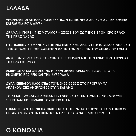
ΕΛΛΑΔΑ
ΞΕΚΊΝΗΣΑΝ ΟΙ ΑΙΤΉΣΕΙΣ ΕΚΠΑΙΔΕΥΤΙΚΏΝ ΓΙΑ ΜΌΝΙΜΟ ΔΙΟΡΙΣΜΌ ΣΤΗΝ Α/ΘΜΙΑ
ΚΑΙ Β/ΘΜΙΑ ΕΚΠΑΊΔΕΥΣΗ
ΔΡΆΜΑ: Η ΓΙΟΡΤΉ ΤΗΣ ΜΕΤΑΜΟΡΦΏΣΕΩΣ ΤΟΥ ΣΩΤΉΡΟΣ ΣΤΟΝ ΙΕΡΌ ΒΡΆΧΟ
ΤΗΣ ΠΡΑΣΙΝΆΔΑΣ
ΓΓΕΕ: ΠΛΉΡΗΣ ΔΙΑΦΆΝΕΙΑ ΣΤΗΝ ΚΡΑΤΙΚΉ ΔΙΑΦΉΜΙΣΗ – EΤΉΣΙΑ ΔΗΜΟΣΙΟΠΟΊΗΣΗ
ΤΩΝ ΑΠΟΛΟΓΙΣΤΙΚΏΝ ΔΑΠΑΝΏΝ ΌΛΩΝ ΤΩΝ ΦΟΡΈΩΝ ΤΟΥ ΔΗΜΟΣΊΟΥ ΤΟΜΈΑ
ΆΝΩ ΤΩΝ 20 ΔΙΣ. ΕΥΡΏ ΟΙ ΡΥΘΜΊΣΕΙΣ ΟΦΕΙΛΏΝ ΑΠΌ ΤΗΝ ΈΝΑΡΞΗ ΛΕΙΤΟΥΡΓΊΑΣ
ΤΗΣ ΠΛΑΤΦΌΡΜΑΣ
ΑΜΠΕΛΏΝΕΣ ΚΑΙ ΟΙΝΟΠΟΙΕΊΑ ΕΠΙΣΚΈΦΘΗΚΑΝ ΔΗΜΟΣΙΟΓΡΆΦΟΙ ΑΠΌ ΤΟ
ΗΝΩΜΈΝΟ ΒΑΣΊΛΕΙΟ ΚΑΙ ΤΗΝ ΑΥΣΤΡΑΛΊΑ
ΔΥΠΑ: ΕΠΙΠΛΈΟΝ 8.000 ΕΠΙΔΟΤΟΎΜΕΝΕΣ ΘΈΣΕΙΣ ΣΤΟ ΠΡΌΓΡΑΜΜΑ
ΑΠΑΣΧΌΛΗΣΗΣ ΑΝΈΡΓΩΝ 55 ΕΤΏΝ ΚΑΙ ΆΝΩ
ΤΟ ΔΙΠΑΕ ΠΡΟΣΦΈΡΕΙ ΔΩΡΕΆΝ ΠΙΣΤΟΠΟΊΗΣΗ ΣΤΗΝ ΤΕΧΝΗΤΉ ΝΟΗΜΟΣΎΝΗ
ΣΤΗΝ ΠΑΝΕΠΙΣΤΗΜΙΑΚΉ ΤΟΥ ΚΟΙΝΌΤΗΤΑ
ΕΟΚΑΝ: Η ΣΑΝΤΟΡΊΝΗ ΘΑ ΦΙΛΟΞΕΝΉΣΕΙ ΤΗ ΣΎΝΟΔΟ ΚΟΡΥΦΉΣ ΤΩΝ ΕΘΝΙΚΏΝ
ΟΡΓΑΝΙΣΜΏΝ ΑΝΤΙΝΤΌΠΙΝΓΚ ΚΕΝΤΡΙΚΉΣ ΚΑΙ ΑΝΑΤΟΛΙΚΉΣ ΕΥΡΏΠΗΣ
ΟΙΚΟΝΟΜΙΑ