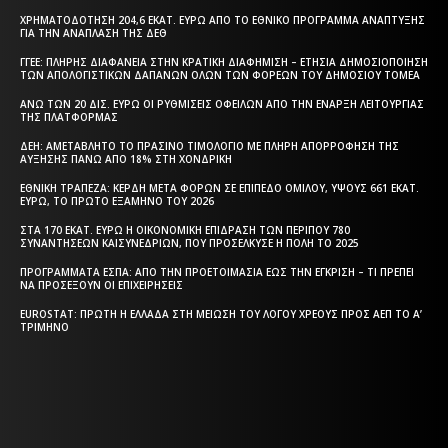
ΧΡΗΜΑΤΟΔΌΤΗΣΗ 204,6 ΕΚΑΤ. ΕΥΡΏ ΑΠΌ ΤΟ ΕΘΝΙΚΌ ΠΡΌΓΡΑΜΜΑ ΑΝΆΠΤΥΞΗΣ
ΓΙΑ ΤΗΝ ΑΝΆΠΛΑΣΗ ΤΗΣ ΔΕΘ
ΓΓΕΕ: ΠΛΉΡΗΣ ΔΙΑΦΆΝΕΙΑ ΣΤΗΝ ΚΡΑΤΙΚΉ ΔΙΑΦΉΜΙΣΗ – EΤΉΣΙΑ ΔΗΜΟΣΙΟΠΟΊΗΣΗ
ΤΩΝ ΑΠΟΛΟΓΙΣΤΙΚΏΝ ΔΑΠΑΝΏΝ ΌΛΩΝ ΤΩΝ ΦΟΡΈΩΝ ΤΟΥ ΔΗΜΟΣΊΟΥ ΤΟΜΈΑ
ΆΝΩ ΤΩΝ 20 ΔΙΣ. ΕΥΡΏ ΟΙ ΡΥΘΜΊΣΕΙΣ ΟΦΕΙΛΏΝ ΑΠΌ ΤΗΝ ΈΝΑΡΞΗ ΛΕΙΤΟΥΡΓΊΑΣ
ΤΗΣ ΠΛΑΤΦΌΡΜΑΣ
ΔΕΗ: ΑΜΕΤΆΒΛΗΤΟ ΤΟ ΠΡΆΣΙΝΟ ΤΙΜΟΛΌΓΙΟ ΜΕ ΠΛΉΡΗ ΑΠΟΡΡΌΦΗΣΗ ΤΗΣ
ΑΎΞΗΣΗΣ ΠΆΝΩ ΑΠΌ 18% ΣΤΗ ΧΟΝΔΡΙΚΉ
ΕΘΝΙΚΉ ΤΡΆΠΕΖΑ: ΚΈΡΔΗ ΜΕΤΆ ΦΌΡΩΝ ΣΕ ΕΠΊΠΕΔΟ ΟΜΊΛΟΥ, ΎΨΟΥΣ 661 ΕΚΑΤ.
ΕΥΡΏ, ΤΟ ΠΡΏΤΟ ΕΞΆΜΗΝΟ ΤΟΥ 2026
ΣΤΑ 170 ΕΚΑΤ. ΕΥΡΏ Η ΟΙΚΟΝΟΜΙΚΉ ΕΠΊΔΡΑΣΗ ΤΩΝ ΠΕΡΊΠΟΥ 780
ΣΥΝΑΝΤΉΣΕΩΝ ΚΑΙΣΥΝΕΔΡΊΩΝ, ΠΟΥ ΠΡΟΣΈΛΚΥΣΕ Η ΠΌΛΗ ΤΟ 2025
ΠΡΟΓΡΆΜΜΑΤΑ EΣΠΑ: ΑΠΌ ΤΗΝ ΠΡΟΕΤΟΙΜΑΣΊΑ ΈΩΣ ΤΗΝ ΈΓΚΡΙΣΗ – ΤΙ ΠΡΈΠΕΙ
ΝΑ ΠΡΟΣΈΞΟΥΝ ΟΙ ΕΠΙΧΕΙΡΉΣΕΙΣ
EUROSTAT: ΠΡΏΤΗ Η ΕΛΛΆΔΑ ΣΤΗ ΜΕΊΩΣΗ ΤΟΥ ΛΌΓΟΥ ΧΡΈΟΥΣ ΠΡΟΣ ΑΕΠ ΤΟ Α’
ΤΡΊΜΗΝΟ