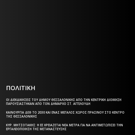
Η ΘΕΣΣΑΛΟΝΙΚΗ ΣΗΜΕΡΑ - ΗΜΕΡΗΣΙΑ ΤΟΠΙΚΗ
ΕΦΗΜΕΡΙΔΑ ΤΗΣ ΘΕΣΣΑΛΟΝΙΚΗΣ
Η ΘΕΣΣΑΛΟΝΙΚΗ ΣΗΜΕΡΑ - ΗΜΕΡΗΣΙΑ ΤΟΠΙΚΗ
ΕΦΗΜΕΡΙΔΑ ΤΗΣ ΘΕΣΣΑΛΟΝΙΚΗΣ
Html code here! Replace this with any non empty text and
that's it.
ΠΟΛΙΤΙΚΗ
ΟΙ ΔΙΕΚΔΙΚΉΣΕΙΣ ΤΟΥ ΔΉΜΟΥ ΘΕΣΣΑΛΟΝΊΚΗΣ ΑΠΌ ΤΗΝ ΚΕΝΤΡΙΚΉ ΔΙΟΊΚΗΣΗ
ΠΑΡΟΥΣΙΆΣΤΗΚΑΝ ΑΠΌ ΤΟΝ ΔΉΜΑΡΧΟ ΣΤ. ΑΓΓΕΛΟΎΔΗ
ΚΑΙΝΟΎΡΓΙΑ ΔΕΘ ΤΟ 2030 ΚΑΙ ΈΝΑΣ ΜΕΓΆΛΟΣ ΧΏΡΟΣ ΠΡΑΣΊΝΟΥ ΣΤΟ ΚΈΝΤΡΟ
ΤΗΣ ΘΕΣΣΑΛΟΝΊΚΗΣ
ΚΥΡ. ΜΗΤΣΟΤΆΚΗΣ: Η ΕΕ ΧΡΕΙΆΖΕΤΑΙ ΝΈΑ ΜΈΤΡΑ ΓΙΑ ΝΑ ΑΝΤΙΜΕΤΩΠΊΣΕΙ ΤΗΝ
ΕΡΓΑΛΕΙΟΠΟΊΗΣΗ ΤΗΣ ΜΕΤΑΝΆΣΤΕΥΣΗΣ