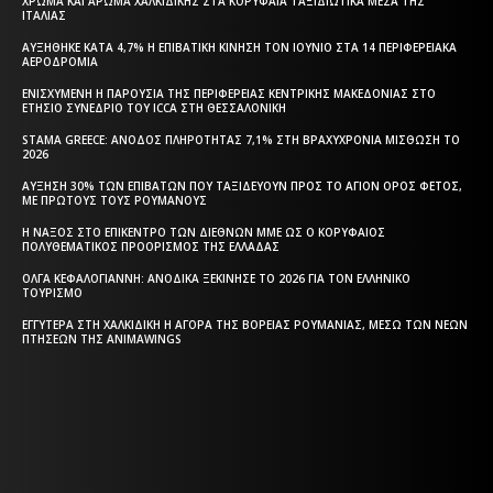
ΧΡΏΜΑ ΚΑΙ ΆΡΩΜΑ ΧΑΛΚΙΔΙΚΉΣ ΣΤΑ ΚΟΡΥΦΑΊΑ ΤΑΞΙΔΙΩΤΙΚΆ ΜΈΣΑ ΤΗΣ
ΙΤΑΛΊΑΣ
ΑΥΞΉΘΗΚΕ ΚΑΤΆ 4,7% Η ΕΠΙΒΑΤΙΚΉ ΚΊΝΗΣΗ ΤΟΝ ΙΟΎΝΙΟ ΣΤΑ 14 ΠΕΡΙΦΕΡΕΙΑΚΆ
ΑΕΡΟΔΡΌΜΙΑ
ΕΝΙΣΧΥΜΈΝΗ Η ΠΑΡΟΥΣΊΑ ΤΗΣ ΠΕΡΙΦΈΡΕΙΑΣ ΚΕΝΤΡΙΚΉΣ ΜΑΚΕΔΟΝΊΑΣ ΣΤΟ
ΕΤΉΣΙΟ ΣΥΝΈΔΡΙΟ ΤΟΥ ICCA ΣΤΗ ΘΕΣΣΑΛΟΝΊΚΗ
STAMA GREECE: ΆΝΟΔΟΣ ΠΛΗΡΌΤΗΤΑΣ 7,1% ΣΤΗ ΒΡΑΧΥΧΡΌΝΙΑ ΜΊΣΘΩΣΗ ΤΟ
2026
ΑΎΞΗΣΗ 30% ΤΩΝ ΕΠΙΒΑΤΏΝ ΠΟΥ ΤΑΞΙΔΕΎΟΥΝ ΠΡΟΣ ΤΟ ΆΓΙΟΝ ΌΡΟΣ ΦΈΤΟΣ,
ΜΕ ΠΡΏΤΟΥΣ ΤΟΥΣ ΡΟΥΜΆΝΟΥΣ
Η ΝΆΞΟΣ ΣΤΟ ΕΠΊΚΕΝΤΡΟ ΤΩΝ ΔΙΕΘΝΏΝ ΜΜΕ ΩΣ Ο ΚΟΡΥΦΑΊΟΣ
ΠΟΛΥΘΕΜΑΤΙΚΌΣ ΠΡΟΟΡΙΣΜΌΣ ΤΗΣ ΕΛΛΆΔΑΣ
ΌΛΓΑ ΚΕΦΑΛΟΓΙΆΝΝΗ: ΑΝΟΔΙΚΆ ΞΕΚΊΝΗΣΕ ΤΟ 2026 ΓΙΑ ΤΟΝ ΕΛΛΗΝΙΚΌ
ΤΟΥΡΙΣΜΌ
ΕΓΓΎΤΕΡΑ ΣΤΗ ΧΑΛΚΙΔΙΚΉ Η ΑΓΟΡΆ ΤΗΣ ΒΌΡΕΙΑΣ ΡΟΥΜΑΝΊΑΣ, ΜΈΣΩ ΤΩΝ ΝΈΩΝ
ΠΤΉΣΕΩΝ ΤΗΣ ANIMAWINGS