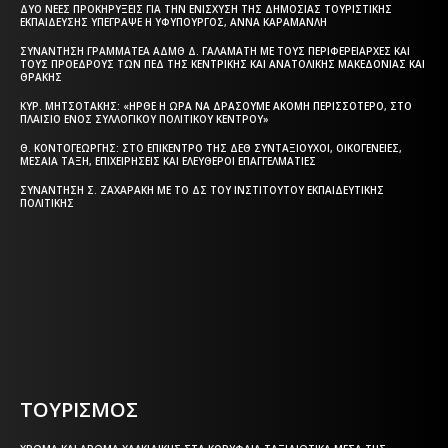
ΔΎΟ ΝΈΕΣ ΠΡΟΚΗΡΎΞΕΙΣ ΓΙΑ ΤΗΝ ΕΝΊΣΧΥΣΗ ΤΗΣ ΔΗΜΌΣΙΑΣ ΤΟΥΡΙΣΤΙΚΉΣ
ΕΚΠΑΊΔΕΥΣΗΣ ΥΠΈΓΡΑΨΕ Η ΥΦΥΠΟΥΡΓΌΣ, ΆΝΝΑ ΚΑΡΑΜΑΝΛΉ
ΣΥΝΆΝΤΗΣΗ ΓΡΑΜΜΑΤΈΑ ΑΔΜΘ Δ. ΓΑΛΑΜΆΤΗ ΜΕ ΤΟΥΣ ΠΕΡΙΦΕΡΕΙΆΡΧΕΣ ΚΑΙ
ΤΟΥΣ ΠΡΟΈΔΡΟΥΣ ΤΩΝ ΠΕΔ ΤΗΣ ΚΕΝΤΡΙΚΉΣ ΚΑΙ ΑΝΑΤΟΛΙΚΉΣ ΜΑΚΕΔΟΝΊΑΣ ΚΑΙ
ΘΡΆΚΗΣ
ΚΥΡ. ΜΗΤΣΟΤΆΚΗΣ: «ΉΡΘΕ Η ΏΡΑ ΝΑ ΔΡΆΣΟΥΜΕ ΑΚΌΜΗ ΠΕΡΙΣΣΌΤΕΡΟ, ΣΤΟ
ΠΛΑΊΣΙΟ ΕΝΌΣ ΣΥΛΛΟΓΙΚΟΎ ΠΟΛΙΤΙΚΟΎ ΚΈΝΤΡΟΥ»
Θ. ΚΟΝΤΟΓΕΏΡΓΗΣ: ΣΤΟ ΕΠΊΚΕΝΤΡΟ ΤΗΣ ΔΕΘ ΣΥΝΤΑΞΙΟΎΧΟΙ, ΟΙΚΟΓΈΝΕΙΕΣ,
ΜΕΣΑΊΑ ΤΆΞΗ, ΕΠΙΧΕΙΡΉΣΕΙΣ ΚΑΙ ΕΛΕΎΘΕΡΟΙ ΕΠΑΓΓΕΛΜΑΤΊΕΣ
ΣΥΝΆΝΤΗΣΗ Σ. ΖΑΧΑΡΆΚΗ ΜΕ ΤΟ ΔΣ ΤΟΥ ΙΝΣΤΙΤΟΎΤΟΥ ΕΚΠΑΙΔΕΥΤΙΚΉΣ
ΠΟΛΙΤΙΚΉΣ
Η ΘΕΣΣΑΛΟΝΙΚΗ ΣΗΜΕΡΑ - ΗΜΕΡΗΣΙΑ ΤΟΠΙΚΗ
ΕΦΗΜΕΡΙΔΑ ΤΗΣ ΘΕΣΣΑΛΟΝΙΚΗΣ
ΤΟΥΡΙΣΜΟΣ