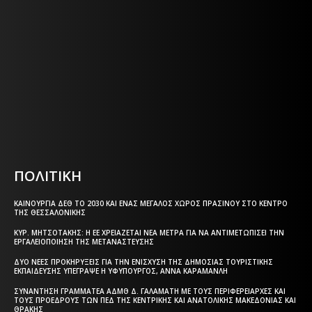
ΕΦΗΜΕΡΙΔΑ ΤΗΣ ΘΕΣΣΑΛΟΝΙΚΗΣ
Η ΘΕΣΣΑΛΟΝΙΚΗ ΣΗΜΕΡΑ - ΗΜΕΡΗΣΙΑ ΤΟΠΙΚΗ
ΕΦΗΜΕΡΙΔΑ ΤΗΣ ΘΕΣΣΑΛΟΝΙΚΗΣ
Html code here! Replace this with any non empty text and
that's it.
ΠΟΛΙΤΙΚΗ
ΚΑΙΝΟΎΡΓΙΑ ΔΕΘ ΤΟ 2030 ΚΑΙ ΈΝΑΣ ΜΕΓΆΛΟΣ ΧΏΡΟΣ ΠΡΑΣΊΝΟΥ ΣΤΟ ΚΈΝΤΡΟ
ΤΗΣ ΘΕΣΣΑΛΟΝΊΚΗΣ
ΚΥΡ. ΜΗΤΣΟΤΆΚΗΣ: Η ΕΕ ΧΡΕΙΆΖΕΤΑΙ ΝΈΑ ΜΈΤΡΑ ΓΙΑ ΝΑ ΑΝΤΙΜΕΤΩΠΊΣΕΙ ΤΗΝ
ΕΡΓΑΛΕΙΟΠΟΊΗΣΗ ΤΗΣ ΜΕΤΑΝΆΣΤΕΥΣΗΣ
ΔΎΟ ΝΈΕΣ ΠΡΟΚΗΡΎΞΕΙΣ ΓΙΑ ΤΗΝ ΕΝΊΣΧΥΣΗ ΤΗΣ ΔΗΜΌΣΙΑΣ ΤΟΥΡΙΣΤΙΚΉΣ
ΕΚΠΑΊΔΕΥΣΗΣ ΥΠΈΓΡΑΨΕ Η ΥΦΥΠΟΥΡΓΌΣ, ΆΝΝΑ ΚΑΡΑΜΑΝΛΉ
ΣΥΝΆΝΤΗΣΗ ΓΡΑΜΜΑΤΈΑ ΑΔΜΘ Δ. ΓΑΛΑΜΆΤΗ ΜΕ ΤΟΥΣ ΠΕΡΙΦΕΡΕΙΆΡΧΕΣ ΚΑΙ
ΤΟΥΣ ΠΡΟΈΔΡΟΥΣ ΤΩΝ ΠΕΔ ΤΗΣ ΚΕΝΤΡΙΚΉΣ ΚΑΙ ΑΝΑΤΟΛΙΚΉΣ ΜΑΚΕΔΟΝΊΑΣ ΚΑΙ
ΘΡΆΚΗΣ