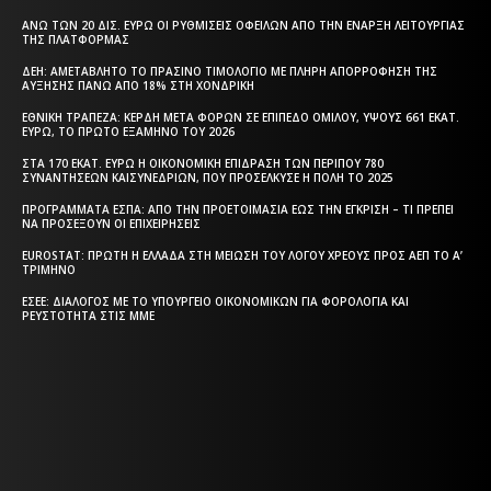
ΆΝΩ ΤΩΝ 20 ΔΙΣ. ΕΥΡΏ ΟΙ ΡΥΘΜΊΣΕΙΣ ΟΦΕΙΛΏΝ ΑΠΌ ΤΗΝ ΈΝΑΡΞΗ ΛΕΙΤΟΥΡΓΊΑΣ
ΤΗΣ ΠΛΑΤΦΌΡΜΑΣ
ΔΕΗ: ΑΜΕΤΆΒΛΗΤΟ ΤΟ ΠΡΆΣΙΝΟ ΤΙΜΟΛΌΓΙΟ ΜΕ ΠΛΉΡΗ ΑΠΟΡΡΌΦΗΣΗ ΤΗΣ
ΑΎΞΗΣΗΣ ΠΆΝΩ ΑΠΌ 18% ΣΤΗ ΧΟΝΔΡΙΚΉ
ΕΘΝΙΚΉ ΤΡΆΠΕΖΑ: ΚΈΡΔΗ ΜΕΤΆ ΦΌΡΩΝ ΣΕ ΕΠΊΠΕΔΟ ΟΜΊΛΟΥ, ΎΨΟΥΣ 661 ΕΚΑΤ.
ΕΥΡΏ, ΤΟ ΠΡΏΤΟ ΕΞΆΜΗΝΟ ΤΟΥ 2026
ΣΤΑ 170 ΕΚΑΤ. ΕΥΡΏ Η ΟΙΚΟΝΟΜΙΚΉ ΕΠΊΔΡΑΣΗ ΤΩΝ ΠΕΡΊΠΟΥ 780
ΣΥΝΑΝΤΉΣΕΩΝ ΚΑΙΣΥΝΕΔΡΊΩΝ, ΠΟΥ ΠΡΟΣΈΛΚΥΣΕ Η ΠΌΛΗ ΤΟ 2025
ΠΡΟΓΡΆΜΜΑΤΑ EΣΠΑ: ΑΠΌ ΤΗΝ ΠΡΟΕΤΟΙΜΑΣΊΑ ΈΩΣ ΤΗΝ ΈΓΚΡΙΣΗ – ΤΙ ΠΡΈΠΕΙ
ΝΑ ΠΡΟΣΈΞΟΥΝ ΟΙ ΕΠΙΧΕΙΡΉΣΕΙΣ
EUROSTAT: ΠΡΏΤΗ Η ΕΛΛΆΔΑ ΣΤΗ ΜΕΊΩΣΗ ΤΟΥ ΛΌΓΟΥ ΧΡΈΟΥΣ ΠΡΟΣ ΑΕΠ ΤΟ Α’
ΤΡΊΜΗΝΟ
ΕΣΕΕ: ΔΙΆΛΟΓΟΣ ΜΕ ΤΟ ΥΠΟΥΡΓΕΊΟ ΟΙΚΟΝΟΜΙΚΏΝ ΓΙΑ ΦΟΡΟΛΟΓΊΑ ΚΑΙ
ΡΕΥΣΤΌΤΗΤΑ ΣΤΙΣ ΜΜΕ
Η ΘΕΣΣΑΛΟΝΙΚΗ ΣΗΜΕΡΑ - ΗΜΕΡΗΣΙΑ ΤΟΠΙΚΗ