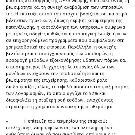
κόστους λειτουργίας της ΔΕΥΑ Θέρμης, διασφαλίζοντας τη
βιωσιμότητα και τη συνεχή αναβάθμιση των υπηρεσιών
της. Η επίτευξη αυτού του στόχου βασίζεται σε μια σειρά
βέλτιστων πρακτικών, όπως η ακριβής καταμέτρηση της
κατανάλωσης, η κοστολόγηση των υπηρεσιών σύμφωνα
με τις νέες οδηγίες καθώς και η στρατηγική ένταξη έργων
σε επιχορηγούμενα προγράμματα που συμβάλλουν στη
χρηματοδοτική της επάρκεια. Παράλληλα, η συνεχής
βελτίωση και ο εκσυγχρονισμός των υποδομών, η
εφαρμογή μεθόδων εξοικονόμησης υδάτινων πόρων και
ο αυστηρότερος έλεγχος της λειτουργίας όλων των
μονάδων ενισχύουν την αποδοτικότητα και τη
βιωσιμότητα της επιχείρησης. Καθοριστικό ρόλο
διαδραματίζει, τέλος, το υψηλό ποσοστό εισπραξιμότητας
των λογαριασμών, το οποίο αγγίζει το 92% και
διασφαλίζει τη σταθερή ροή εσόδων, ενισχύοντας
περαιτέρω τη χρηματοοικονομική της σταθερότητα.
– Η επίτευξη του τεκμηρίου της επαρκούς
στελέχωσης, διαμορφώνοντας ένα ολοκληρωμένο
ανθρώπινο δυναμικό που συντίθεται από μόνιμους