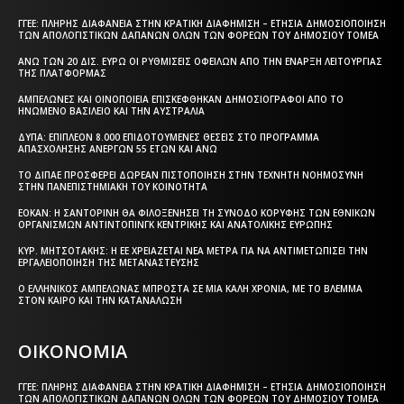
ΓΓΕΕ: ΠΛΉΡΗΣ ΔΙΑΦΆΝΕΙΑ ΣΤΗΝ ΚΡΑΤΙΚΉ ΔΙΑΦΉΜΙΣΗ – EΤΉΣΙΑ ΔΗΜΟΣΙΟΠΟΊΗΣΗ
ΤΩΝ ΑΠΟΛΟΓΙΣΤΙΚΏΝ ΔΑΠΑΝΏΝ ΌΛΩΝ ΤΩΝ ΦΟΡΈΩΝ ΤΟΥ ΔΗΜΟΣΊΟΥ ΤΟΜΈΑ
ΆΝΩ ΤΩΝ 20 ΔΙΣ. ΕΥΡΏ ΟΙ ΡΥΘΜΊΣΕΙΣ ΟΦΕΙΛΏΝ ΑΠΌ ΤΗΝ ΈΝΑΡΞΗ ΛΕΙΤΟΥΡΓΊΑΣ
ΤΗΣ ΠΛΑΤΦΌΡΜΑΣ
ΑΜΠΕΛΏΝΕΣ ΚΑΙ ΟΙΝΟΠΟΙΕΊΑ ΕΠΙΣΚΈΦΘΗΚΑΝ ΔΗΜΟΣΙΟΓΡΆΦΟΙ ΑΠΌ ΤΟ
ΗΝΩΜΈΝΟ ΒΑΣΊΛΕΙΟ ΚΑΙ ΤΗΝ ΑΥΣΤΡΑΛΊΑ
ΔΥΠΑ: ΕΠΙΠΛΈΟΝ 8.000 ΕΠΙΔΟΤΟΎΜΕΝΕΣ ΘΈΣΕΙΣ ΣΤΟ ΠΡΌΓΡΑΜΜΑ
ΑΠΑΣΧΌΛΗΣΗΣ ΑΝΈΡΓΩΝ 55 ΕΤΏΝ ΚΑΙ ΆΝΩ
ΤΟ ΔΙΠΑΕ ΠΡΟΣΦΈΡΕΙ ΔΩΡΕΆΝ ΠΙΣΤΟΠΟΊΗΣΗ ΣΤΗΝ ΤΕΧΝΗΤΉ ΝΟΗΜΟΣΎΝΗ
ΣΤΗΝ ΠΑΝΕΠΙΣΤΗΜΙΑΚΉ ΤΟΥ ΚΟΙΝΌΤΗΤΑ
ΕΟΚΑΝ: Η ΣΑΝΤΟΡΊΝΗ ΘΑ ΦΙΛΟΞΕΝΉΣΕΙ ΤΗ ΣΎΝΟΔΟ ΚΟΡΥΦΉΣ ΤΩΝ ΕΘΝΙΚΏΝ
ΟΡΓΑΝΙΣΜΏΝ ΑΝΤΙΝΤΌΠΙΝΓΚ ΚΕΝΤΡΙΚΉΣ ΚΑΙ ΑΝΑΤΟΛΙΚΉΣ ΕΥΡΏΠΗΣ
ΚΥΡ. ΜΗΤΣΟΤΆΚΗΣ: Η ΕΕ ΧΡΕΙΆΖΕΤΑΙ ΝΈΑ ΜΈΤΡΑ ΓΙΑ ΝΑ ΑΝΤΙΜΕΤΩΠΊΣΕΙ ΤΗΝ
ΕΡΓΑΛΕΙΟΠΟΊΗΣΗ ΤΗΣ ΜΕΤΑΝΆΣΤΕΥΣΗΣ
Ο ΕΛΛΗΝΙΚΌΣ ΑΜΠΕΛΏΝΑΣ ΜΠΡΟΣΤΆ ΣΕ ΜΙΑ ΚΑΛΉ ΧΡΟΝΙΆ, ΜΕ ΤΟ ΒΛΈΜΜΑ
ΣΤΟΝ ΚΑΙΡΌ ΚΑΙ ΤΗΝ ΚΑΤΑΝΆΛΩΣΗ
ΟΙΚΟΝΟΜΙΑ
ΓΓΕΕ: ΠΛΉΡΗΣ ΔΙΑΦΆΝΕΙΑ ΣΤΗΝ ΚΡΑΤΙΚΉ ΔΙΑΦΉΜΙΣΗ – EΤΉΣΙΑ ΔΗΜΟΣΙΟΠΟΊΗΣΗ
ΤΩΝ ΑΠΟΛΟΓΙΣΤΙΚΏΝ ΔΑΠΑΝΏΝ ΌΛΩΝ ΤΩΝ ΦΟΡΈΩΝ ΤΟΥ ΔΗΜΟΣΊΟΥ ΤΟΜΈΑ