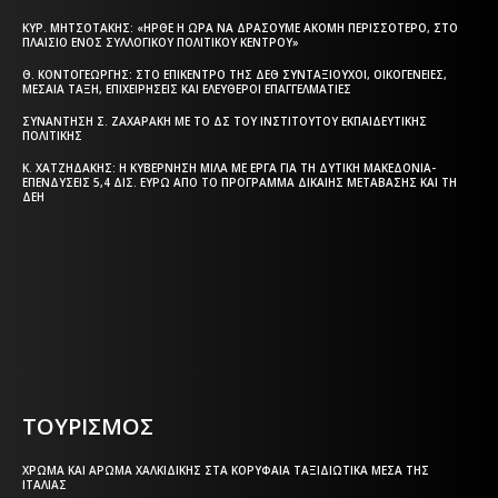
ΚΥΡ. ΜΗΤΣΟΤΆΚΗΣ: «ΉΡΘΕ Η ΏΡΑ ΝΑ ΔΡΆΣΟΥΜΕ ΑΚΌΜΗ ΠΕΡΙΣΣΌΤΕΡΟ, ΣΤΟ
ΠΛΑΊΣΙΟ ΕΝΌΣ ΣΥΛΛΟΓΙΚΟΎ ΠΟΛΙΤΙΚΟΎ ΚΈΝΤΡΟΥ»
Θ. ΚΟΝΤΟΓΕΏΡΓΗΣ: ΣΤΟ ΕΠΊΚΕΝΤΡΟ ΤΗΣ ΔΕΘ ΣΥΝΤΑΞΙΟΎΧΟΙ, ΟΙΚΟΓΈΝΕΙΕΣ,
ΜΕΣΑΊΑ ΤΆΞΗ, ΕΠΙΧΕΙΡΉΣΕΙΣ ΚΑΙ ΕΛΕΎΘΕΡΟΙ ΕΠΑΓΓΕΛΜΑΤΊΕΣ
ΣΥΝΆΝΤΗΣΗ Σ. ΖΑΧΑΡΆΚΗ ΜΕ ΤΟ ΔΣ ΤΟΥ ΙΝΣΤΙΤΟΎΤΟΥ ΕΚΠΑΙΔΕΥΤΙΚΉΣ
ΠΟΛΙΤΙΚΉΣ
Κ. ΧΑΤΖΗΔΆΚΗΣ: Η ΚΥΒΈΡΝΗΣΗ ΜΙΛΆ ΜΕ ΈΡΓΑ ΓΙΑ ΤΗ ΔΥΤΙΚΉ ΜΑΚΕΔΟΝΊΑ-
ΕΠΕΝΔΎΣΕΙΣ 5,4 ΔΙΣ. ΕΥΡΏ ΑΠΌ ΤΟ ΠΡΌΓΡΑΜΜΑ ΔΊΚΑΙΗΣ ΜΕΤΆΒΑΣΗΣ ΚΑΙ ΤΗ
ΔΕΗ
Η ΘΕΣΣΑΛΟΝΙΚΗ ΣΗΜΕΡΑ - ΗΜΕΡΗΣΙΑ ΤΟΠΙΚΗ
ΕΦΗΜΕΡΙΔΑ ΤΗΣ ΘΕΣΣΑΛΟΝΙΚΗΣ
ΤΟΥΡΙΣΜΟΣ
ΧΡΏΜΑ ΚΑΙ ΆΡΩΜΑ ΧΑΛΚΙΔΙΚΉΣ ΣΤΑ ΚΟΡΥΦΑΊΑ ΤΑΞΙΔΙΩΤΙΚΆ ΜΈΣΑ ΤΗΣ
ΙΤΑΛΊΑΣ