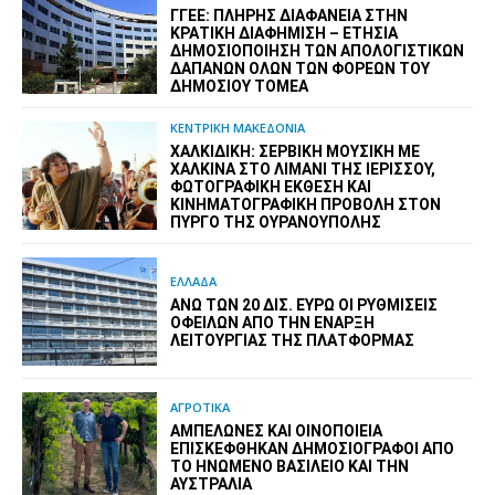
ΓΓΕΕ: ΠΛΉΡΗΣ ΔΙΑΦΆΝΕΙΑ ΣΤΗΝ
ΚΡΑΤΙΚΉ ΔΙΑΦΉΜΙΣΗ – EΤΉΣΙΑ
ΔΗΜΟΣΙΟΠΟΊΗΣΗ ΤΩΝ ΑΠΟΛΟΓΙΣΤΙΚΏΝ
ΔΑΠΑΝΏΝ ΌΛΩΝ ΤΩΝ ΦΟΡΈΩΝ ΤΟΥ
ΔΗΜΟΣΊΟΥ ΤΟΜΈΑ
ΚΕΝΤΡΙΚΗ ΜΑΚΕΔΟΝΙΑ
ΧΑΛΚΙΔΙΚΉ: ΣΕΡΒΙΚΉ ΜΟΥΣΙΚΉ ΜΕ
ΧΆΛΚΙΝΑ ΣΤΟ ΛΙΜΆΝΙ ΤΗΣ ΙΕΡΙΣΣΟΎ,
ΦΩΤΟΓΡΑΦΙΚΉ ΈΚΘΕΣΗ ΚΑΙ
ΚΙΝΗΜΑΤΟΓΡΑΦΙΚΉ ΠΡΟΒΟΛΉ ΣΤΟΝ
ΠΎΡΓΟ ΤΗΣ ΟΥΡΑΝΟΎΠΟΛΗΣ
ΕΛΛΑΔΑ
ΆΝΩ ΤΩΝ 20 ΔΙΣ. ΕΥΡΏ ΟΙ ΡΥΘΜΊΣΕΙΣ
ΟΦΕΙΛΏΝ ΑΠΌ ΤΗΝ ΈΝΑΡΞΗ
ΛΕΙΤΟΥΡΓΊΑΣ ΤΗΣ ΠΛΑΤΦΌΡΜΑΣ
ΑΓΡΟΤΙΚΑ
ΑΜΠΕΛΏΝΕΣ ΚΑΙ ΟΙΝΟΠΟΙΕΊΑ
ΕΠΙΣΚΈΦΘΗΚΑΝ ΔΗΜΟΣΙΟΓΡΆΦΟΙ ΑΠΌ
ΤΟ ΗΝΩΜΈΝΟ ΒΑΣΊΛΕΙΟ ΚΑΙ ΤΗΝ
ΑΥΣΤΡΑΛΊΑ