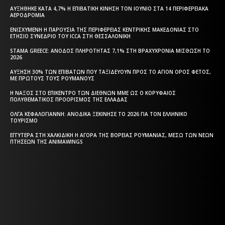
ΑΥΞΉΘΗΚΕ ΚΑΤΆ 4,7% Η ΕΠΙΒΑΤΙΚΉ ΚΊΝΗΣΗ ΤΟΝ ΙΟΎΝΙΟ ΣΤΑ 14 ΠΕΡΙΦΕΡΕΙΑΚΆ
ΑΕΡΟΔΡΌΜΙΑ
ΕΝΙΣΧΥΜΈΝΗ Η ΠΑΡΟΥΣΊΑ ΤΗΣ ΠΕΡΙΦΈΡΕΙΑΣ ΚΕΝΤΡΙΚΉΣ ΜΑΚΕΔΟΝΊΑΣ ΣΤΟ
ΕΤΉΣΙΟ ΣΥΝΈΔΡΙΟ ΤΟΥ ICCA ΣΤΗ ΘΕΣΣΑΛΟΝΊΚΗ
STAMA GREECE: ΆΝΟΔΟΣ ΠΛΗΡΌΤΗΤΑΣ 7,1% ΣΤΗ ΒΡΑΧΥΧΡΌΝΙΑ ΜΊΣΘΩΣΗ ΤΟ
2026
ΑΎΞΗΣΗ 30% ΤΩΝ ΕΠΙΒΑΤΏΝ ΠΟΥ ΤΑΞΙΔΕΎΟΥΝ ΠΡΟΣ ΤΟ ΆΓΙΟΝ ΌΡΟΣ ΦΈΤΟΣ,
ΜΕ ΠΡΏΤΟΥΣ ΤΟΥΣ ΡΟΥΜΆΝΟΥΣ
Η ΝΆΞΟΣ ΣΤΟ ΕΠΊΚΕΝΤΡΟ ΤΩΝ ΔΙΕΘΝΏΝ ΜΜΕ ΩΣ Ο ΚΟΡΥΦΑΊΟΣ
ΠΟΛΥΘΕΜΑΤΙΚΌΣ ΠΡΟΟΡΙΣΜΌΣ ΤΗΣ ΕΛΛΆΔΑΣ
ΌΛΓΑ ΚΕΦΑΛΟΓΙΆΝΝΗ: ΑΝΟΔΙΚΆ ΞΕΚΊΝΗΣΕ ΤΟ 2026 ΓΙΑ ΤΟΝ ΕΛΛΗΝΙΚΌ
ΤΟΥΡΙΣΜΌ
ΕΓΓΎΤΕΡΑ ΣΤΗ ΧΑΛΚΙΔΙΚΉ Η ΑΓΟΡΆ ΤΗΣ ΒΌΡΕΙΑΣ ΡΟΥΜΑΝΊΑΣ, ΜΈΣΩ ΤΩΝ ΝΈΩΝ
ΠΤΉΣΕΩΝ ΤΗΣ ANIMAWINGS
Η ΘΕΣΣΑΛΟΝΙΚΗ ΣΗΜΕΡΑ - ΗΜΕΡΗΣΙΑ ΤΟΠΙΚΗ