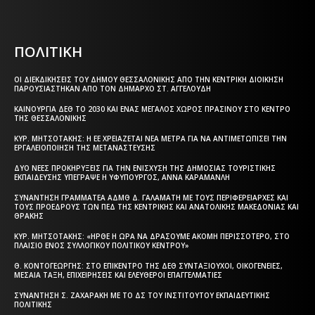
that's it.
ΠΟΛΙΤΙΚΗ
ΟΙ ΔΙΕΚΔΙΚΉΣΕΙΣ ΤΟΥ ΔΉΜΟΥ ΘΕΣΣΑΛΟΝΊΚΗΣ ΑΠΌ ΤΗΝ ΚΕΝΤΡΙΚΉ ΔΙΟΊΚΗΣΗ
ΠΑΡΟΥΣΙΆΣΤΗΚΑΝ ΑΠΌ ΤΟΝ ΔΉΜΑΡΧΟ ΣΤ. ΑΓΓΕΛΟΎΔΗ
ΚΑΙΝΟΎΡΓΙΑ ΔΕΘ ΤΟ 2030 ΚΑΙ ΈΝΑΣ ΜΕΓΆΛΟΣ ΧΏΡΟΣ ΠΡΑΣΊΝΟΥ ΣΤΟ ΚΈΝΤΡΟ
ΤΗΣ ΘΕΣΣΑΛΟΝΊΚΗΣ
ΚΥΡ. ΜΗΤΣΟΤΆΚΗΣ: Η ΕΕ ΧΡΕΙΆΖΕΤΑΙ ΝΈΑ ΜΈΤΡΑ ΓΙΑ ΝΑ ΑΝΤΙΜΕΤΩΠΊΣΕΙ ΤΗΝ
ΕΡΓΑΛΕΙΟΠΟΊΗΣΗ ΤΗΣ ΜΕΤΑΝΆΣΤΕΥΣΗΣ
ΔΎΟ ΝΈΕΣ ΠΡΟΚΗΡΎΞΕΙΣ ΓΙΑ ΤΗΝ ΕΝΊΣΧΥΣΗ ΤΗΣ ΔΗΜΌΣΙΑΣ ΤΟΥΡΙΣΤΙΚΉΣ
ΕΚΠΑΊΔΕΥΣΗΣ ΥΠΈΓΡΑΨΕ Η ΥΦΥΠΟΥΡΓΌΣ, ΆΝΝΑ ΚΑΡΑΜΑΝΛΉ
ΣΥΝΆΝΤΗΣΗ ΓΡΑΜΜΑΤΈΑ ΑΔΜΘ Δ. ΓΑΛΑΜΆΤΗ ΜΕ ΤΟΥΣ ΠΕΡΙΦΕΡΕΙΆΡΧΕΣ ΚΑΙ
ΤΟΥΣ ΠΡΟΈΔΡΟΥΣ ΤΩΝ ΠΕΔ ΤΗΣ ΚΕΝΤΡΙΚΉΣ ΚΑΙ ΑΝΑΤΟΛΙΚΉΣ ΜΑΚΕΔΟΝΊΑΣ ΚΑΙ
ΘΡΆΚΗΣ
ΚΥΡ. ΜΗΤΣΟΤΆΚΗΣ: «ΉΡΘΕ Η ΏΡΑ ΝΑ ΔΡΆΣΟΥΜΕ ΑΚΌΜΗ ΠΕΡΙΣΣΌΤΕΡΟ, ΣΤΟ
ΠΛΑΊΣΙΟ ΕΝΌΣ ΣΥΛΛΟΓΙΚΟΎ ΠΟΛΙΤΙΚΟΎ ΚΈΝΤΡΟΥ»
Θ. ΚΟΝΤΟΓΕΏΡΓΗΣ: ΣΤΟ ΕΠΊΚΕΝΤΡΟ ΤΗΣ ΔΕΘ ΣΥΝΤΑΞΙΟΎΧΟΙ, ΟΙΚΟΓΈΝΕΙΕΣ,
ΜΕΣΑΊΑ ΤΆΞΗ, ΕΠΙΧΕΙΡΉΣΕΙΣ ΚΑΙ ΕΛΕΎΘΕΡΟΙ ΕΠΑΓΓΕΛΜΑΤΊΕΣ
ΣΥΝΆΝΤΗΣΗ Σ. ΖΑΧΑΡΆΚΗ ΜΕ ΤΟ ΔΣ ΤΟΥ ΙΝΣΤΙΤΟΎΤΟΥ ΕΚΠΑΙΔΕΥΤΙΚΉΣ
ΠΟΛΙΤΙΚΉΣ