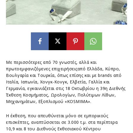
Με περισσότερες από 70 γνωστές, αλλά και
πρωτοεμφανιζόμενες επιχειρήσειςαπό Ελλάδα, Κύπρο,
Βουλγαρία και Τουρκία, όπως επίσης και με brands από
Ιταλία, Ιαπωνία, Χονγκ-Κονγκ, Ελβετία, Γαλλία και
Γερμανία, εγκαινιάζεται στις 18 Οκτωβρίου η 39η Διεθνής
Έκθεση Κοσμήματος, Ωρολογίων, Πολύτιμων Λίθων,
Μηχανημάτων, Εξοπλισμού «KOSMIMA».
Η έκθεση, που απευθύνεται μόνο σε εμπορικούς
επισκέπτες, αναπτύσσεται σε 3.000 τ.μ. στα περίπτερα
10,9 και 8 του Διεθνούς Εκθεσιακού Κέντρου