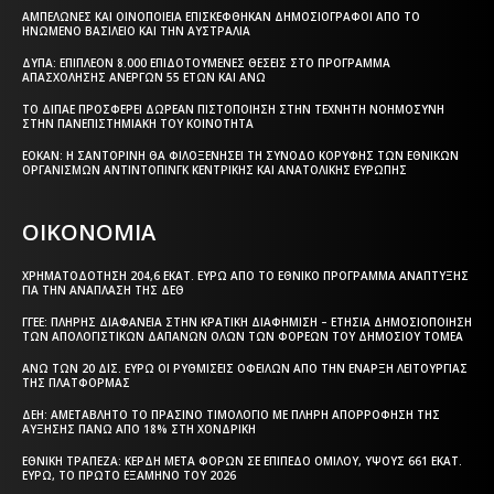
ΑΜΠΕΛΏΝΕΣ ΚΑΙ ΟΙΝΟΠΟΙΕΊΑ ΕΠΙΣΚΈΦΘΗΚΑΝ ΔΗΜΟΣΙΟΓΡΆΦΟΙ ΑΠΌ ΤΟ
ΗΝΩΜΈΝΟ ΒΑΣΊΛΕΙΟ ΚΑΙ ΤΗΝ ΑΥΣΤΡΑΛΊΑ
ΔΥΠΑ: ΕΠΙΠΛΈΟΝ 8.000 ΕΠΙΔΟΤΟΎΜΕΝΕΣ ΘΈΣΕΙΣ ΣΤΟ ΠΡΌΓΡΑΜΜΑ
ΑΠΑΣΧΌΛΗΣΗΣ ΑΝΈΡΓΩΝ 55 ΕΤΏΝ ΚΑΙ ΆΝΩ
ΤΟ ΔΙΠΑΕ ΠΡΟΣΦΈΡΕΙ ΔΩΡΕΆΝ ΠΙΣΤΟΠΟΊΗΣΗ ΣΤΗΝ ΤΕΧΝΗΤΉ ΝΟΗΜΟΣΎΝΗ
ΣΤΗΝ ΠΑΝΕΠΙΣΤΗΜΙΑΚΉ ΤΟΥ ΚΟΙΝΌΤΗΤΑ
ΕΟΚΑΝ: Η ΣΑΝΤΟΡΊΝΗ ΘΑ ΦΙΛΟΞΕΝΉΣΕΙ ΤΗ ΣΎΝΟΔΟ ΚΟΡΥΦΉΣ ΤΩΝ ΕΘΝΙΚΏΝ
ΟΡΓΑΝΙΣΜΏΝ ΑΝΤΙΝΤΌΠΙΝΓΚ ΚΕΝΤΡΙΚΉΣ ΚΑΙ ΑΝΑΤΟΛΙΚΉΣ ΕΥΡΏΠΗΣ
ΟΙΚΟΝΟΜΙΑ
ΧΡΗΜΑΤΟΔΌΤΗΣΗ 204,6 ΕΚΑΤ. ΕΥΡΏ ΑΠΌ ΤΟ ΕΘΝΙΚΌ ΠΡΌΓΡΑΜΜΑ ΑΝΆΠΤΥΞΗΣ
ΓΙΑ ΤΗΝ ΑΝΆΠΛΑΣΗ ΤΗΣ ΔΕΘ
ΓΓΕΕ: ΠΛΉΡΗΣ ΔΙΑΦΆΝΕΙΑ ΣΤΗΝ ΚΡΑΤΙΚΉ ΔΙΑΦΉΜΙΣΗ – EΤΉΣΙΑ ΔΗΜΟΣΙΟΠΟΊΗΣΗ
ΤΩΝ ΑΠΟΛΟΓΙΣΤΙΚΏΝ ΔΑΠΑΝΏΝ ΌΛΩΝ ΤΩΝ ΦΟΡΈΩΝ ΤΟΥ ΔΗΜΟΣΊΟΥ ΤΟΜΈΑ
ΆΝΩ ΤΩΝ 20 ΔΙΣ. ΕΥΡΏ ΟΙ ΡΥΘΜΊΣΕΙΣ ΟΦΕΙΛΏΝ ΑΠΌ ΤΗΝ ΈΝΑΡΞΗ ΛΕΙΤΟΥΡΓΊΑΣ
ΤΗΣ ΠΛΑΤΦΌΡΜΑΣ
ΔΕΗ: ΑΜΕΤΆΒΛΗΤΟ ΤΟ ΠΡΆΣΙΝΟ ΤΙΜΟΛΌΓΙΟ ΜΕ ΠΛΉΡΗ ΑΠΟΡΡΌΦΗΣΗ ΤΗΣ
ΑΎΞΗΣΗΣ ΠΆΝΩ ΑΠΌ 18% ΣΤΗ ΧΟΝΔΡΙΚΉ
ΕΘΝΙΚΉ ΤΡΆΠΕΖΑ: ΚΈΡΔΗ ΜΕΤΆ ΦΌΡΩΝ ΣΕ ΕΠΊΠΕΔΟ ΟΜΊΛΟΥ, ΎΨΟΥΣ 661 ΕΚΑΤ.
ΕΥΡΏ, ΤΟ ΠΡΏΤΟ ΕΞΆΜΗΝΟ ΤΟΥ 2026