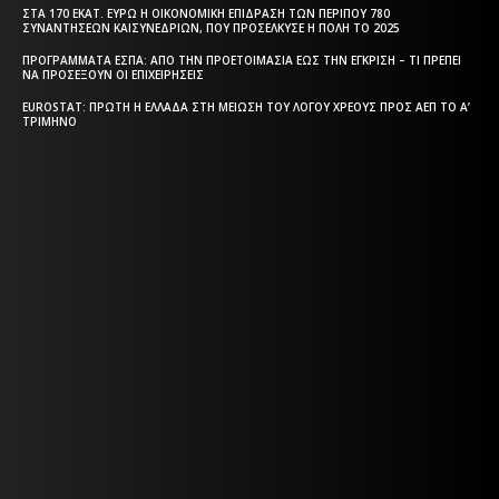
ΣΤΑ 170 ΕΚΑΤ. ΕΥΡΏ Η ΟΙΚΟΝΟΜΙΚΉ ΕΠΊΔΡΑΣΗ ΤΩΝ ΠΕΡΊΠΟΥ 780
ΣΥΝΑΝΤΉΣΕΩΝ ΚΑΙΣΥΝΕΔΡΊΩΝ, ΠΟΥ ΠΡΟΣΈΛΚΥΣΕ Η ΠΌΛΗ ΤΟ 2025
ΠΡΟΓΡΆΜΜΑΤΑ EΣΠΑ: ΑΠΌ ΤΗΝ ΠΡΟΕΤΟΙΜΑΣΊΑ ΈΩΣ ΤΗΝ ΈΓΚΡΙΣΗ – ΤΙ ΠΡΈΠΕΙ
ΝΑ ΠΡΟΣΈΞΟΥΝ ΟΙ ΕΠΙΧΕΙΡΉΣΕΙΣ
EUROSTAT: ΠΡΏΤΗ Η ΕΛΛΆΔΑ ΣΤΗ ΜΕΊΩΣΗ ΤΟΥ ΛΌΓΟΥ ΧΡΈΟΥΣ ΠΡΟΣ ΑΕΠ ΤΟ Α’
ΤΡΊΜΗΝΟ
Η ΘΕΣΣΑΛΟΝΙΚΗ ΣΗΜΕΡΑ - ΗΜΕΡΗΣΙΑ ΤΟΠΙΚΗ
ΕΦΗΜΕΡΙΔΑ ΤΗΣ ΘΕΣΣΑΛΟΝΙΚΗΣ
Η ΘΕΣΣΑΛΟΝΙΚΗ ΣΗΜΕΡΑ - ΗΜΕΡΗΣΙΑ ΤΟΠΙΚΗ
ΕΦΗΜΕΡΙΔΑ ΤΗΣ ΘΕΣΣΑΛΟΝΙΚΗΣ
Html code here! Replace this with any non empty text and