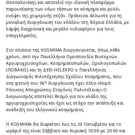
Θεσσαλονίκης και αποτελεί την ιδανική πλατφόρμα
παρουσίασης των νέων τάσεων σε κόσμημα και ρολόι
ενόψει της χειμερινής σεζόν. Πρόκειται άλλωστε για τη
μοναδική διοργάνωση του κλάδου στη Βόρεια Ελλάδα, με
λάμψη διαχρονική και μεγάλο ενδιαφέρον για τους
επαγγελματίες.
Στο πλαίσιο της KOSMIMA διοργανώνεται, όπως κάθε
χρόνο, από την Πανελλήνια Ομοσπονδία Βιοτεχνών
Αργυροχρυσοχόων, Κοσμηματοπωλών, Ωρολογοπωλών
(ΠΟΒΑΚΩ) και τη ΔΕΘ-HELEXPO ο Πανελλήνιος
Διαγωνισμός Φιλοτέχνησης Σχεδίου Κοσμήματος, που
η
στη φετινή του 36
διοργάνωση έχει τίτλο:«Νερό:
Ρέουσες Αποχρώσεις-Σταγόνες Πολυτέλειας».Ο
διαγωνισμός αποτελεί θεσμό για τον κλάδο της
αργυροχρυσοχοΐας και έχει ως στόχο την ανάπτυξη και
ανάδειξη του ελληνικού κοσμήματος.
Η KOSMIMA θα διαρκέσει έως τις 20 Οκτωβρίου και το
ωράριό της είναι Σάββατο και Κυριακή 10:00 με 20:00 και