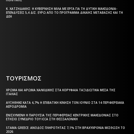
ΠΟΛΙΤΙΚΉΣ
Κ. ΧΑΤΖΗΔΆΚΗΣ: Η ΚΥΒΈΡΝΗΣΗ ΜΙΛΆ ΜΕ ΈΡΓΑ ΓΙΑ ΤΗ ΔΥΤΙΚΉ ΜΑΚΕΔΟΝΊΑ-
ΕΠΕΝΔΎΣΕΙΣ 5,4 ΔΙΣ. ΕΥΡΏ ΑΠΌ ΤΟ ΠΡΌΓΡΑΜΜΑ ΔΊΚΑΙΗΣ ΜΕΤΆΒΑΣΗΣ ΚΑΙ ΤΗ
ΔΕΗ
Η ΘΕΣΣΑΛΟΝΙΚΗ ΣΗΜΕΡΑ - ΗΜΕΡΗΣΙΑ ΤΟΠΙΚΗ
ΕΦΗΜΕΡΙΔΑ ΤΗΣ ΘΕΣΣΑΛΟΝΙΚΗΣ
ΤΟΥΡΙΣΜΟΣ
ΧΡΏΜΑ ΚΑΙ ΆΡΩΜΑ ΧΑΛΚΙΔΙΚΉΣ ΣΤΑ ΚΟΡΥΦΑΊΑ ΤΑΞΙΔΙΩΤΙΚΆ ΜΈΣΑ ΤΗΣ
ΙΤΑΛΊΑΣ
ΑΥΞΉΘΗΚΕ ΚΑΤΆ 4,7% Η ΕΠΙΒΑΤΙΚΉ ΚΊΝΗΣΗ ΤΟΝ ΙΟΎΝΙΟ ΣΤΑ 14 ΠΕΡΙΦΕΡΕΙΑΚΆ
ΑΕΡΟΔΡΌΜΙΑ
ΕΝΙΣΧΥΜΈΝΗ Η ΠΑΡΟΥΣΊΑ ΤΗΣ ΠΕΡΙΦΈΡΕΙΑΣ ΚΕΝΤΡΙΚΉΣ ΜΑΚΕΔΟΝΊΑΣ ΣΤΟ
ΕΤΉΣΙΟ ΣΥΝΈΔΡΙΟ ΤΟΥ ICCA ΣΤΗ ΘΕΣΣΑΛΟΝΊΚΗ
STAMA GREECE: ΆΝΟΔΟΣ ΠΛΗΡΌΤΗΤΑΣ 7,1% ΣΤΗ ΒΡΑΧΥΧΡΌΝΙΑ ΜΊΣΘΩΣΗ ΤΟ
2026