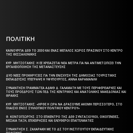
Html code here! Replace this with any non empty text and
that's it.
ΠΟΛΙΤΙΚΗ
ΚΑΙΝΟΎΡΓΙΑ ΔΕΘ ΤΟ 2030 ΚΑΙ ΈΝΑΣ ΜΕΓΆΛΟΣ ΧΏΡΟΣ ΠΡΑΣΊΝΟΥ ΣΤΟ ΚΈΝΤΡΟ
ΤΗΣ ΘΕΣΣΑΛΟΝΊΚΗΣ
ΚΥΡ. ΜΗΤΣΟΤΆΚΗΣ: Η ΕΕ ΧΡΕΙΆΖΕΤΑΙ ΝΈΑ ΜΈΤΡΑ ΓΙΑ ΝΑ ΑΝΤΙΜΕΤΩΠΊΣΕΙ ΤΗΝ
ΕΡΓΑΛΕΙΟΠΟΊΗΣΗ ΤΗΣ ΜΕΤΑΝΆΣΤΕΥΣΗΣ
ΔΎΟ ΝΈΕΣ ΠΡΟΚΗΡΎΞΕΙΣ ΓΙΑ ΤΗΝ ΕΝΊΣΧΥΣΗ ΤΗΣ ΔΗΜΌΣΙΑΣ ΤΟΥΡΙΣΤΙΚΉΣ
ΕΚΠΑΊΔΕΥΣΗΣ ΥΠΈΓΡΑΨΕ Η ΥΦΥΠΟΥΡΓΌΣ, ΆΝΝΑ ΚΑΡΑΜΑΝΛΉ
ΣΥΝΆΝΤΗΣΗ ΓΡΑΜΜΑΤΈΑ ΑΔΜΘ Δ. ΓΑΛΑΜΆΤΗ ΜΕ ΤΟΥΣ ΠΕΡΙΦΕΡΕΙΆΡΧΕΣ ΚΑΙ
ΤΟΥΣ ΠΡΟΈΔΡΟΥΣ ΤΩΝ ΠΕΔ ΤΗΣ ΚΕΝΤΡΙΚΉΣ ΚΑΙ ΑΝΑΤΟΛΙΚΉΣ ΜΑΚΕΔΟΝΊΑΣ ΚΑΙ
ΘΡΆΚΗΣ
ΚΥΡ. ΜΗΤΣΟΤΆΚΗΣ: «ΉΡΘΕ Η ΏΡΑ ΝΑ ΔΡΆΣΟΥΜΕ ΑΚΌΜΗ ΠΕΡΙΣΣΌΤΕΡΟ, ΣΤΟ
ΠΛΑΊΣΙΟ ΕΝΌΣ ΣΥΛΛΟΓΙΚΟΎ ΠΟΛΙΤΙΚΟΎ ΚΈΝΤΡΟΥ»
Θ. ΚΟΝΤΟΓΕΏΡΓΗΣ: ΣΤΟ ΕΠΊΚΕΝΤΡΟ ΤΗΣ ΔΕΘ ΣΥΝΤΑΞΙΟΎΧΟΙ, ΟΙΚΟΓΈΝΕΙΕΣ,
ΜΕΣΑΊΑ ΤΆΞΗ, ΕΠΙΧΕΙΡΉΣΕΙΣ ΚΑΙ ΕΛΕΎΘΕΡΟΙ ΕΠΑΓΓΕΛΜΑΤΊΕΣ
ΣΥΝΆΝΤΗΣΗ Σ. ΖΑΧΑΡΆΚΗ ΜΕ ΤΟ ΔΣ ΤΟΥ ΙΝΣΤΙΤΟΎΤΟΥ ΕΚΠΑΙΔΕΥΤΙΚΉΣ