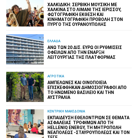
ΧΑΛΚΙΔΙΚΉ: ΣΕΡΒΙΚΉ ΜΟΥΣΙΚΉ ΜΕ
ΧΆΛΚΙΝΑ ΣΤΟ ΛΙΜΆΝΙ ΤΗΣ ΙΕΡΙΣΣΟΎ,
ΦΩΤΟΓΡΑΦΙΚΉ ΈΚΘΕΣΗ ΚΑΙ
ΚΙΝΗΜΑΤΟΓΡΑΦΙΚΉ ΠΡΟΒΟΛΉ ΣΤΟΝ
ΠΎΡΓΟ ΤΗΣ ΟΥΡΑΝΟΎΠΟΛΗΣ
ΕΛΛΑΔΑ
ΆΝΩ ΤΩΝ 20 ΔΙΣ. ΕΥΡΏ ΟΙ ΡΥΘΜΊΣΕΙΣ
ΟΦΕΙΛΏΝ ΑΠΌ ΤΗΝ ΈΝΑΡΞΗ
ΛΕΙΤΟΥΡΓΊΑΣ ΤΗΣ ΠΛΑΤΦΌΡΜΑΣ
ΑΓΡΟΤΙΚΑ
ΑΜΠΕΛΏΝΕΣ ΚΑΙ ΟΙΝΟΠΟΙΕΊΑ
ΕΠΙΣΚΈΦΘΗΚΑΝ ΔΗΜΟΣΙΟΓΡΆΦΟΙ ΑΠΌ
ΤΟ ΗΝΩΜΈΝΟ ΒΑΣΊΛΕΙΟ ΚΑΙ ΤΗΝ
ΑΥΣΤΡΑΛΊΑ
ΚΕΝΤΡΙΚΗ ΜΑΚΕΔΟΝΙΑ
ΕΚΠΑΊΔΕΥΣΗ ΕΘΕΛΟΝΤΡΙΏΝ ΣΕ ΘΈΜΑΤΑ
ΑΣΦΆΛΕΙΑΣ ΤΡΟΦΊΜΩΝ ΑΠΌ ΤΗ
HELLENIQ ENERGY, ΤΗ ΜΗΤΡΌΠΟΛΗ
ΝΕΑΠΌΛΕΩΣ -ΣΤΑΥΡΟΥΠΌΛΕΩΣ ΚΑΙ ΤΟΝ
ΣΕΓΕ