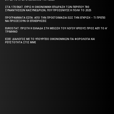
ΣΤΑ 170 ΕΚΑΤ. ΕΥΡΏ Η ΟΙΚΟΝΟΜΙΚΉ ΕΠΊΔΡΑΣΗ ΤΩΝ ΠΕΡΊΠΟΥ 780
ΣΥΝΑΝΤΉΣΕΩΝ ΚΑΙΣΥΝΕΔΡΊΩΝ, ΠΟΥ ΠΡΟΣΈΛΚΥΣΕ Η ΠΌΛΗ ΤΟ 2025
ΠΡΟΓΡΆΜΜΑΤΑ EΣΠΑ: ΑΠΌ ΤΗΝ ΠΡΟΕΤΟΙΜΑΣΊΑ ΈΩΣ ΤΗΝ ΈΓΚΡΙΣΗ – ΤΙ ΠΡΈΠΕΙ
ΝΑ ΠΡΟΣΈΞΟΥΝ ΟΙ ΕΠΙΧΕΙΡΉΣΕΙΣ
EUROSTAT: ΠΡΏΤΗ Η ΕΛΛΆΔΑ ΣΤΗ ΜΕΊΩΣΗ ΤΟΥ ΛΌΓΟΥ ΧΡΈΟΥΣ ΠΡΟΣ ΑΕΠ ΤΟ Α’
ΤΡΊΜΗΝΟ
ΕΣΕΕ: ΔΙΆΛΟΓΟΣ ΜΕ ΤΟ ΥΠΟΥΡΓΕΊΟ ΟΙΚΟΝΟΜΙΚΏΝ ΓΙΑ ΦΟΡΟΛΟΓΊΑ ΚΑΙ
ΡΕΥΣΤΌΤΗΤΑ ΣΤΙΣ ΜΜΕ
Η ΘΕΣΣΑΛΟΝΙΚΗ ΣΗΜΕΡΑ - ΗΜΕΡΗΣΙΑ ΤΟΠΙΚΗ
ΕΦΗΜΕΡΙΔΑ ΤΗΣ ΘΕΣΣΑΛΟΝΙΚΗΣ
Η ΘΕΣΣΑΛΟΝΙΚΗ ΣΗΜΕΡΑ - ΗΜΕΡΗΣΙΑ ΤΟΠΙΚΗ
ΕΦΗΜΕΡΙΔΑ ΤΗΣ ΘΕΣΣΑΛΟΝΙΚΗΣ