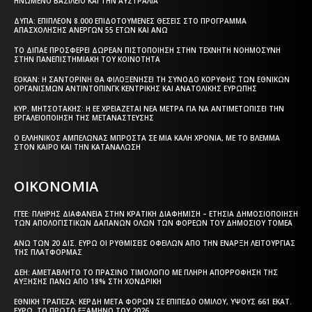
ΗΝΩΜΈΝΟ ΒΑΣΊΛΕΙΟ ΚΑΙ ΤΗΝ ΑΥΣΤΡΑΛΊΑ
ΔΥΠΑ: ΕΠΙΠΛΈΟΝ 8.000 ΕΠΙΔΟΤΟΎΜΕΝΕΣ ΘΈΣΕΙΣ ΣΤΟ ΠΡΌΓΡΑΜΜΑ
ΑΠΑΣΧΌΛΗΣΗΣ ΑΝΈΡΓΩΝ 55 ΕΤΏΝ ΚΑΙ ΆΝΩ
ΤΟ ΔΙΠΑΕ ΠΡΟΣΦΈΡΕΙ ΔΩΡΕΆΝ ΠΙΣΤΟΠΟΊΗΣΗ ΣΤΗΝ ΤΕΧΝΗΤΉ ΝΟΗΜΟΣΎΝΗ
ΣΤΗΝ ΠΑΝΕΠΙΣΤΗΜΙΑΚΉ ΤΟΥ ΚΟΙΝΌΤΗΤΑ
ΕΟΚΑΝ: Η ΣΑΝΤΟΡΊΝΗ ΘΑ ΦΙΛΟΞΕΝΉΣΕΙ ΤΗ ΣΎΝΟΔΟ ΚΟΡΥΦΉΣ ΤΩΝ ΕΘΝΙΚΏΝ
ΟΡΓΑΝΙΣΜΏΝ ΑΝΤΙΝΤΌΠΙΝΓΚ ΚΕΝΤΡΙΚΉΣ ΚΑΙ ΑΝΑΤΟΛΙΚΉΣ ΕΥΡΏΠΗΣ
ΚΥΡ. ΜΗΤΣΟΤΆΚΗΣ: Η ΕΕ ΧΡΕΙΆΖΕΤΑΙ ΝΈΑ ΜΈΤΡΑ ΓΙΑ ΝΑ ΑΝΤΙΜΕΤΩΠΊΣΕΙ ΤΗΝ
ΕΡΓΑΛΕΙΟΠΟΊΗΣΗ ΤΗΣ ΜΕΤΑΝΆΣΤΕΥΣΗΣ
Ο ΕΛΛΗΝΙΚΌΣ ΑΜΠΕΛΏΝΑΣ ΜΠΡΟΣΤΆ ΣΕ ΜΙΑ ΚΑΛΉ ΧΡΟΝΙΆ, ΜΕ ΤΟ ΒΛΈΜΜΑ
ΣΤΟΝ ΚΑΙΡΌ ΚΑΙ ΤΗΝ ΚΑΤΑΝΆΛΩΣΗ
ΟΙΚΟΝΟΜΙΑ
ΓΓΕΕ: ΠΛΉΡΗΣ ΔΙΑΦΆΝΕΙΑ ΣΤΗΝ ΚΡΑΤΙΚΉ ΔΙΑΦΉΜΙΣΗ – EΤΉΣΙΑ ΔΗΜΟΣΙΟΠΟΊΗΣΗ
ΤΩΝ ΑΠΟΛΟΓΙΣΤΙΚΏΝ ΔΑΠΑΝΏΝ ΌΛΩΝ ΤΩΝ ΦΟΡΈΩΝ ΤΟΥ ΔΗΜΟΣΊΟΥ ΤΟΜΈΑ
ΆΝΩ ΤΩΝ 20 ΔΙΣ. ΕΥΡΏ ΟΙ ΡΥΘΜΊΣΕΙΣ ΟΦΕΙΛΏΝ ΑΠΌ ΤΗΝ ΈΝΑΡΞΗ ΛΕΙΤΟΥΡΓΊΑΣ
ΤΗΣ ΠΛΑΤΦΌΡΜΑΣ
ΔΕΗ: ΑΜΕΤΆΒΛΗΤΟ ΤΟ ΠΡΆΣΙΝΟ ΤΙΜΟΛΌΓΙΟ ΜΕ ΠΛΉΡΗ ΑΠΟΡΡΌΦΗΣΗ ΤΗΣ
ΑΎΞΗΣΗΣ ΠΆΝΩ ΑΠΌ 18% ΣΤΗ ΧΟΝΔΡΙΚΉ
ΕΘΝΙΚΉ ΤΡΆΠΕΖΑ: ΚΈΡΔΗ ΜΕΤΆ ΦΌΡΩΝ ΣΕ ΕΠΊΠΕΔΟ ΟΜΊΛΟΥ, ΎΨΟΥΣ 661 ΕΚΑΤ.
ΕΥΡΏ, ΤΟ ΠΡΏΤΟ ΕΞΆΜΗΝΟ ΤΟΥ 2026