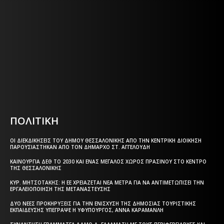
ΕΦΗΜΕΡΙΔΑ ΤΗΣ ΘΕΣΣΑΛΟΝΙΚΗΣ
Η ΘΕΣΣΑΛΟΝΙΚΗ ΣΗΜΕΡΑ - ΗΜΕΡΗΣΙΑ ΤΟΠΙΚΗ
ΕΦΗΜΕΡΙΔΑ ΤΗΣ ΘΕΣΣΑΛΟΝΙΚΗΣ
Html code here! Replace this with any non empty text and
that's it.
ΠΟΛΙΤΙΚΗ
ΟΙ ΔΙΕΚΔΙΚΉΣΕΙΣ ΤΟΥ ΔΉΜΟΥ ΘΕΣΣΑΛΟΝΊΚΗΣ ΑΠΌ ΤΗΝ ΚΕΝΤΡΙΚΉ ΔΙΟΊΚΗΣΗ
ΠΑΡΟΥΣΙΆΣΤΗΚΑΝ ΑΠΌ ΤΟΝ ΔΉΜΑΡΧΟ ΣΤ. ΑΓΓΕΛΟΎΔΗ
ΚΑΙΝΟΎΡΓΙΑ ΔΕΘ ΤΟ 2030 ΚΑΙ ΈΝΑΣ ΜΕΓΆΛΟΣ ΧΏΡΟΣ ΠΡΑΣΊΝΟΥ ΣΤΟ ΚΈΝΤΡΟ
ΤΗΣ ΘΕΣΣΑΛΟΝΊΚΗΣ
ΚΥΡ. ΜΗΤΣΟΤΆΚΗΣ: Η ΕΕ ΧΡΕΙΆΖΕΤΑΙ ΝΈΑ ΜΈΤΡΑ ΓΙΑ ΝΑ ΑΝΤΙΜΕΤΩΠΊΣΕΙ ΤΗΝ
ΕΡΓΑΛΕΙΟΠΟΊΗΣΗ ΤΗΣ ΜΕΤΑΝΆΣΤΕΥΣΗΣ
ΔΎΟ ΝΈΕΣ ΠΡΟΚΗΡΎΞΕΙΣ ΓΙΑ ΤΗΝ ΕΝΊΣΧΥΣΗ ΤΗΣ ΔΗΜΌΣΙΑΣ ΤΟΥΡΙΣΤΙΚΉΣ
ΕΚΠΑΊΔΕΥΣΗΣ ΥΠΈΓΡΑΨΕ Η ΥΦΥΠΟΥΡΓΌΣ, ΆΝΝΑ ΚΑΡΑΜΑΝΛΉ