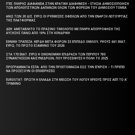
ΓΓΕΕ: ΠΛΉΡΗΣ ΔΙΑΦΆΝΕΙΑ ΣΤΗΝ ΚΡΑΤΙΚΉ ΔΙΑΦΉΜΙΣΗ – EΤΉΣΙΑ ΔΗΜΟΣΙΟΠΟΊΗΣΗ
ΤΩΝ ΑΠΟΛΟΓΙΣΤΙΚΏΝ ΔΑΠΑΝΏΝ ΌΛΩΝ ΤΩΝ ΦΟΡΈΩΝ ΤΟΥ ΔΗΜΟΣΊΟΥ ΤΟΜΈΑ
ΆΝΩ ΤΩΝ 20 ΔΙΣ. ΕΥΡΏ ΟΙ ΡΥΘΜΊΣΕΙΣ ΟΦΕΙΛΏΝ ΑΠΌ ΤΗΝ ΈΝΑΡΞΗ ΛΕΙΤΟΥΡΓΊΑΣ
ΤΗΣ ΠΛΑΤΦΌΡΜΑΣ
ΔΕΗ: ΑΜΕΤΆΒΛΗΤΟ ΤΟ ΠΡΆΣΙΝΟ ΤΙΜΟΛΌΓΙΟ ΜΕ ΠΛΉΡΗ ΑΠΟΡΡΌΦΗΣΗ ΤΗΣ
ΑΎΞΗΣΗΣ ΠΆΝΩ ΑΠΌ 18% ΣΤΗ ΧΟΝΔΡΙΚΉ
ΕΘΝΙΚΉ ΤΡΆΠΕΖΑ: ΚΈΡΔΗ ΜΕΤΆ ΦΌΡΩΝ ΣΕ ΕΠΊΠΕΔΟ ΟΜΊΛΟΥ, ΎΨΟΥΣ 661 ΕΚΑΤ.
ΕΥΡΏ, ΤΟ ΠΡΏΤΟ ΕΞΆΜΗΝΟ ΤΟΥ 2026
ΣΤΑ 170 ΕΚΑΤ. ΕΥΡΏ Η ΟΙΚΟΝΟΜΙΚΉ ΕΠΊΔΡΑΣΗ ΤΩΝ ΠΕΡΊΠΟΥ 780
ΣΥΝΑΝΤΉΣΕΩΝ ΚΑΙΣΥΝΕΔΡΊΩΝ, ΠΟΥ ΠΡΟΣΈΛΚΥΣΕ Η ΠΌΛΗ ΤΟ 2025
ΠΡΟΓΡΆΜΜΑΤΑ EΣΠΑ: ΑΠΌ ΤΗΝ ΠΡΟΕΤΟΙΜΑΣΊΑ ΈΩΣ ΤΗΝ ΈΓΚΡΙΣΗ – ΤΙ ΠΡΈΠΕΙ
ΝΑ ΠΡΟΣΈΞΟΥΝ ΟΙ ΕΠΙΧΕΙΡΉΣΕΙΣ
EUROSTAT: ΠΡΏΤΗ Η ΕΛΛΆΔΑ ΣΤΗ ΜΕΊΩΣΗ ΤΟΥ ΛΌΓΟΥ ΧΡΈΟΥΣ ΠΡΟΣ ΑΕΠ ΤΟ Α’
ΤΡΊΜΗΝΟ
Η ΘΕΣΣΑΛΟΝΙΚΗ ΣΗΜΕΡΑ - ΗΜΕΡΗΣΙΑ ΤΟΠΙΚΗ