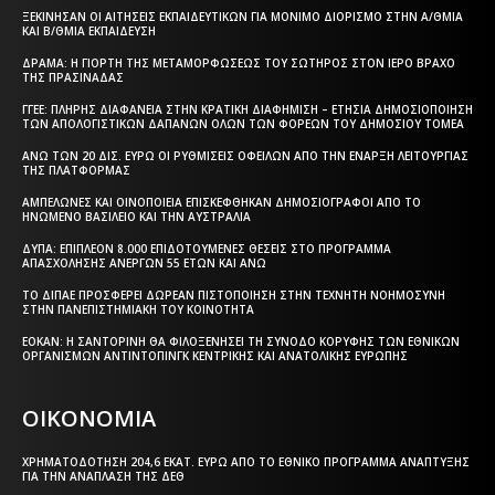
ΞΕΚΊΝΗΣΑΝ ΟΙ ΑΙΤΉΣΕΙΣ ΕΚΠΑΙΔΕΥΤΙΚΏΝ ΓΙΑ ΜΌΝΙΜΟ ΔΙΟΡΙΣΜΌ ΣΤΗΝ Α/ΘΜΙΑ
ΚΑΙ Β/ΘΜΙΑ ΕΚΠΑΊΔΕΥΣΗ
ΔΡΆΜΑ: Η ΓΙΟΡΤΉ ΤΗΣ ΜΕΤΑΜΟΡΦΏΣΕΩΣ ΤΟΥ ΣΩΤΉΡΟΣ ΣΤΟΝ ΙΕΡΌ ΒΡΆΧΟ
ΤΗΣ ΠΡΑΣΙΝΆΔΑΣ
ΓΓΕΕ: ΠΛΉΡΗΣ ΔΙΑΦΆΝΕΙΑ ΣΤΗΝ ΚΡΑΤΙΚΉ ΔΙΑΦΉΜΙΣΗ – EΤΉΣΙΑ ΔΗΜΟΣΙΟΠΟΊΗΣΗ
ΤΩΝ ΑΠΟΛΟΓΙΣΤΙΚΏΝ ΔΑΠΑΝΏΝ ΌΛΩΝ ΤΩΝ ΦΟΡΈΩΝ ΤΟΥ ΔΗΜΟΣΊΟΥ ΤΟΜΈΑ
ΆΝΩ ΤΩΝ 20 ΔΙΣ. ΕΥΡΏ ΟΙ ΡΥΘΜΊΣΕΙΣ ΟΦΕΙΛΏΝ ΑΠΌ ΤΗΝ ΈΝΑΡΞΗ ΛΕΙΤΟΥΡΓΊΑΣ
ΤΗΣ ΠΛΑΤΦΌΡΜΑΣ
ΑΜΠΕΛΏΝΕΣ ΚΑΙ ΟΙΝΟΠΟΙΕΊΑ ΕΠΙΣΚΈΦΘΗΚΑΝ ΔΗΜΟΣΙΟΓΡΆΦΟΙ ΑΠΌ ΤΟ
ΗΝΩΜΈΝΟ ΒΑΣΊΛΕΙΟ ΚΑΙ ΤΗΝ ΑΥΣΤΡΑΛΊΑ
ΔΥΠΑ: ΕΠΙΠΛΈΟΝ 8.000 ΕΠΙΔΟΤΟΎΜΕΝΕΣ ΘΈΣΕΙΣ ΣΤΟ ΠΡΌΓΡΑΜΜΑ
ΑΠΑΣΧΌΛΗΣΗΣ ΑΝΈΡΓΩΝ 55 ΕΤΏΝ ΚΑΙ ΆΝΩ
ΤΟ ΔΙΠΑΕ ΠΡΟΣΦΈΡΕΙ ΔΩΡΕΆΝ ΠΙΣΤΟΠΟΊΗΣΗ ΣΤΗΝ ΤΕΧΝΗΤΉ ΝΟΗΜΟΣΎΝΗ
ΣΤΗΝ ΠΑΝΕΠΙΣΤΗΜΙΑΚΉ ΤΟΥ ΚΟΙΝΌΤΗΤΑ
ΕΟΚΑΝ: Η ΣΑΝΤΟΡΊΝΗ ΘΑ ΦΙΛΟΞΕΝΉΣΕΙ ΤΗ ΣΎΝΟΔΟ ΚΟΡΥΦΉΣ ΤΩΝ ΕΘΝΙΚΏΝ
ΟΡΓΑΝΙΣΜΏΝ ΑΝΤΙΝΤΌΠΙΝΓΚ ΚΕΝΤΡΙΚΉΣ ΚΑΙ ΑΝΑΤΟΛΙΚΉΣ ΕΥΡΏΠΗΣ
ΟΙΚΟΝΟΜΙΑ
ΧΡΗΜΑΤΟΔΌΤΗΣΗ 204,6 ΕΚΑΤ. ΕΥΡΏ ΑΠΌ ΤΟ ΕΘΝΙΚΌ ΠΡΌΓΡΑΜΜΑ ΑΝΆΠΤΥΞΗΣ
ΓΙΑ ΤΗΝ ΑΝΆΠΛΑΣΗ ΤΗΣ ΔΕΘ