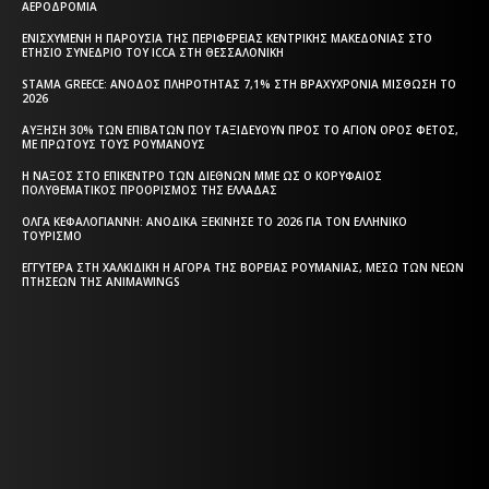
ΑΕΡΟΔΡΌΜΙΑ
ΕΝΙΣΧΥΜΈΝΗ Η ΠΑΡΟΥΣΊΑ ΤΗΣ ΠΕΡΙΦΈΡΕΙΑΣ ΚΕΝΤΡΙΚΉΣ ΜΑΚΕΔΟΝΊΑΣ ΣΤΟ
ΕΤΉΣΙΟ ΣΥΝΈΔΡΙΟ ΤΟΥ ICCA ΣΤΗ ΘΕΣΣΑΛΟΝΊΚΗ
STAMA GREECE: ΆΝΟΔΟΣ ΠΛΗΡΌΤΗΤΑΣ 7,1% ΣΤΗ ΒΡΑΧΥΧΡΌΝΙΑ ΜΊΣΘΩΣΗ ΤΟ
2026
ΑΎΞΗΣΗ 30% ΤΩΝ ΕΠΙΒΑΤΏΝ ΠΟΥ ΤΑΞΙΔΕΎΟΥΝ ΠΡΟΣ ΤΟ ΆΓΙΟΝ ΌΡΟΣ ΦΈΤΟΣ,
ΜΕ ΠΡΏΤΟΥΣ ΤΟΥΣ ΡΟΥΜΆΝΟΥΣ
Η ΝΆΞΟΣ ΣΤΟ ΕΠΊΚΕΝΤΡΟ ΤΩΝ ΔΙΕΘΝΏΝ ΜΜΕ ΩΣ Ο ΚΟΡΥΦΑΊΟΣ
ΠΟΛΥΘΕΜΑΤΙΚΌΣ ΠΡΟΟΡΙΣΜΌΣ ΤΗΣ ΕΛΛΆΔΑΣ
ΌΛΓΑ ΚΕΦΑΛΟΓΙΆΝΝΗ: ΑΝΟΔΙΚΆ ΞΕΚΊΝΗΣΕ ΤΟ 2026 ΓΙΑ ΤΟΝ ΕΛΛΗΝΙΚΌ
ΤΟΥΡΙΣΜΌ
ΕΓΓΎΤΕΡΑ ΣΤΗ ΧΑΛΚΙΔΙΚΉ Η ΑΓΟΡΆ ΤΗΣ ΒΌΡΕΙΑΣ ΡΟΥΜΑΝΊΑΣ, ΜΈΣΩ ΤΩΝ ΝΈΩΝ
ΠΤΉΣΕΩΝ ΤΗΣ ANIMAWINGS
Η ΘΕΣΣΑΛΟΝΙΚΗ ΣΗΜΕΡΑ - ΗΜΕΡΗΣΙΑ ΤΟΠΙΚΗ
ΕΦΗΜΕΡΙΔΑ ΤΗΣ ΘΕΣΣΑΛΟΝΙΚΗΣ