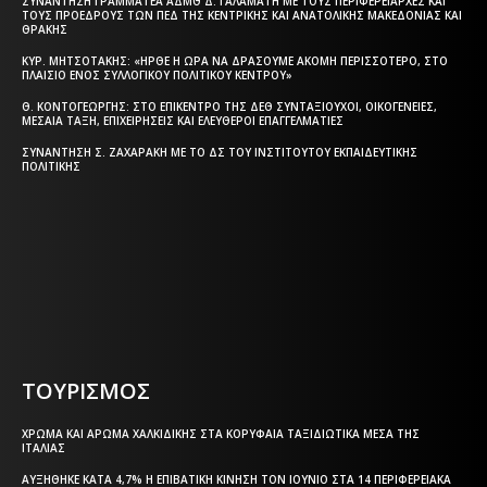
ΣΥΝΆΝΤΗΣΗ ΓΡΑΜΜΑΤΈΑ ΑΔΜΘ Δ. ΓΑΛΑΜΆΤΗ ΜΕ ΤΟΥΣ ΠΕΡΙΦΕΡΕΙΆΡΧΕΣ ΚΑΙ
ΤΟΥΣ ΠΡΟΈΔΡΟΥΣ ΤΩΝ ΠΕΔ ΤΗΣ ΚΕΝΤΡΙΚΉΣ ΚΑΙ ΑΝΑΤΟΛΙΚΉΣ ΜΑΚΕΔΟΝΊΑΣ ΚΑΙ
ΘΡΆΚΗΣ
ΚΥΡ. ΜΗΤΣΟΤΆΚΗΣ: «ΉΡΘΕ Η ΏΡΑ ΝΑ ΔΡΆΣΟΥΜΕ ΑΚΌΜΗ ΠΕΡΙΣΣΌΤΕΡΟ, ΣΤΟ
ΠΛΑΊΣΙΟ ΕΝΌΣ ΣΥΛΛΟΓΙΚΟΎ ΠΟΛΙΤΙΚΟΎ ΚΈΝΤΡΟΥ»
Θ. ΚΟΝΤΟΓΕΏΡΓΗΣ: ΣΤΟ ΕΠΊΚΕΝΤΡΟ ΤΗΣ ΔΕΘ ΣΥΝΤΑΞΙΟΎΧΟΙ, ΟΙΚΟΓΈΝΕΙΕΣ,
ΜΕΣΑΊΑ ΤΆΞΗ, ΕΠΙΧΕΙΡΉΣΕΙΣ ΚΑΙ ΕΛΕΎΘΕΡΟΙ ΕΠΑΓΓΕΛΜΑΤΊΕΣ
ΣΥΝΆΝΤΗΣΗ Σ. ΖΑΧΑΡΆΚΗ ΜΕ ΤΟ ΔΣ ΤΟΥ ΙΝΣΤΙΤΟΎΤΟΥ ΕΚΠΑΙΔΕΥΤΙΚΉΣ
ΠΟΛΙΤΙΚΉΣ
Η ΘΕΣΣΑΛΟΝΙΚΗ ΣΗΜΕΡΑ - ΗΜΕΡΗΣΙΑ ΤΟΠΙΚΗ
ΕΦΗΜΕΡΙΔΑ ΤΗΣ ΘΕΣΣΑΛΟΝΙΚΗΣ
ΤΟΥΡΙΣΜΟΣ
ΧΡΏΜΑ ΚΑΙ ΆΡΩΜΑ ΧΑΛΚΙΔΙΚΉΣ ΣΤΑ ΚΟΡΥΦΑΊΑ ΤΑΞΙΔΙΩΤΙΚΆ ΜΈΣΑ ΤΗΣ
ΙΤΑΛΊΑΣ
ΑΥΞΉΘΗΚΕ ΚΑΤΆ 4,7% Η ΕΠΙΒΑΤΙΚΉ ΚΊΝΗΣΗ ΤΟΝ ΙΟΎΝΙΟ ΣΤΑ 14 ΠΕΡΙΦΕΡΕΙΑΚΆ