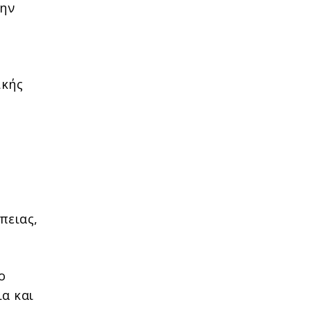
την
ικής
πειας,
ο
ια και