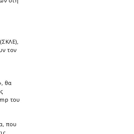
λων στη
(ΣΚΛΕ),
υν τον
, θα
υς
amp του
α, που
τις