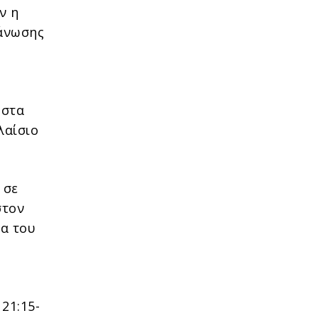
ν η
γάνωσης
 στα
λαίσιο
 σε
στον
τα του
21:15-