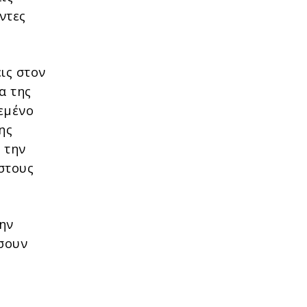
ντες
ις στον
α της
εμένο
ης
 την
στους
την
ήσουν