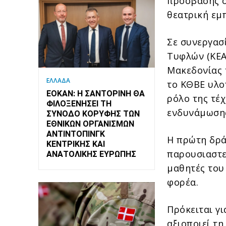
πρόσβασης σ
θεατρική εμπ
Σε συνεργασ
Τυφλών (ΚΕΑ
Μακεδονίας 
ΕΛΛΑΔΑ
το ΚΘΒΕ υλο
ΕΟΚΑΝ: Η ΣΑΝΤΟΡΊΝΗ ΘΑ
ρόλο της τέ
ΦΙΛΟΞΕΝΉΣΕΙ ΤΗ
ενδυνάμωσης
ΣΎΝΟΔΟ ΚΟΡΥΦΉΣ ΤΩΝ
ΕΘΝΙΚΏΝ ΟΡΓΑΝΙΣΜΏΝ
ΑΝΤΙΝΤΌΠΙΝΓΚ
Η πρώτη δρά
ΚΕΝΤΡΙΚΉΣ ΚΑΙ
παρουσιαστεί
ΑΝΑΤΟΛΙΚΉΣ ΕΥΡΏΠΗΣ
μαθητές του
φορέα.
Πρόκειται γ
αξιοποιεί τη