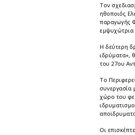
Τον σχεδιασ
ηθοποιός Ελ
παραγωγής Φ
εμψυχώτρια 
Η δεύτερη δρ
ιδρύματα», 
του 27ου Αν
Το Περιφερε
συνεργασία 
χώρο του φε
ιδρυματισμο
αποϊδρυματ
Οι επισκέπτε