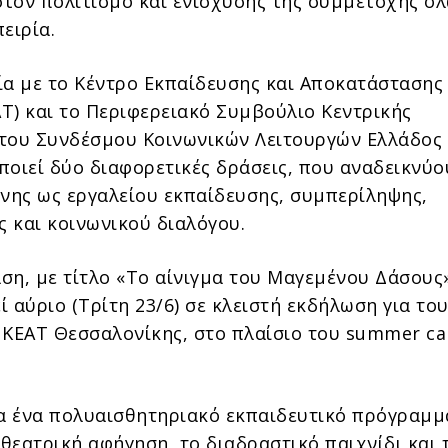
τον πολιτισμό και ενίσχυσης της συμμετοχής ό
ειρία.
ία με το Κέντρο Εκπαίδευσης και Αποκατάστασης
Τ) και το Περιφερειακό Συμβούλιο Κεντρικής
του Συνδέσμου Κοινωνικών Λειτουργών Ελλάδος 
ποιεί δύο διαφορετικές δράσεις, που αναδεικνύο
χνης ως εργαλείου εκπαίδευσης, συμπερίληψης,
 και κοινωνικού διαλόγου.
ση, με τίτλο «Το αίνιγμα του Μαγεμένου Δάσους»
 αύριο (Τρίτη 23/6) σε κλειστή εκδήλωση για το
 ΚΕΑΤ Θεσσαλονίκης, στο πλαίσιο του summer c
ια ένα πολυαισθητηριακό εκπαιδευτικό πρόγραμμ
 θεατρική αφήγηση, το διαδραστικό παιχνίδι και 