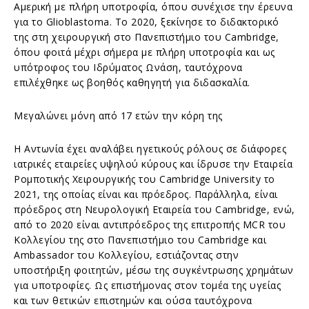
Αμερική με πλήρη υποτροφία, όπου συνέχισε την έρευνα
για το Glioblastoma. Το 2020, ξεκίνησε το διδακτορικό
της στη χειρουργική στο Πανεπιστήμιο του Cambridge,
όπου φοιτά μέχρι σήμερα με πλήρη υποτροφία και ως
υπότροφος του Ιδρύματος Ωνάση, ταυτόχρονα
επιλέχθηκε ως βοηθός καθηγητή για διδασκαλία.
Μεγαλώνει μόνη από 17 ετών την κόρη της
Η Αντωνία έχει αναλάβει ηγετικούς ρόλους σε διάφορες
ιατρικές εταιρείες υψηλού κύρους και ίδρυσε την Εταιρεία
Ρομποτικής Χειρουργικής του Cambridge University το
2021, της οποίας είναι και πρόεδρος. Παράλληλα, είναι
πρόεδρος στη Νευρολογική Εταιρεία του Cambridge, ενώ,
από το 2020 είναι αντιπρόεδρος της επιτροπής MCR του
Κολλεγίου της στο Πανεπιστήμιο του Cambridge και
Ambassador του Κολλεγίου, εστιάζοντας στην
υποστήριξη φοιτητών, μέσω της συγκέντρωσης χρημάτων
για υποτροφίες. Ως επιστήμονας στον τομέα της υγείας
και των θετικών επιστημών και ούσα ταυτόχρονα