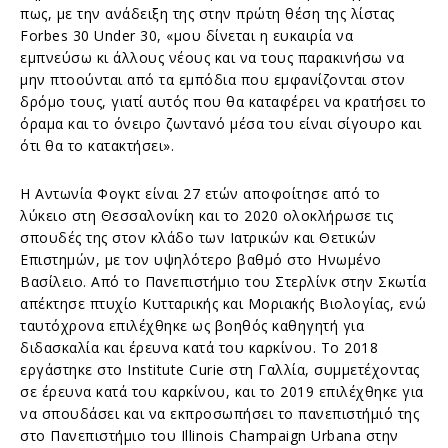
πως, με την ανάδειξη της στην πρώτη θέση της λίστας
Forbes 30 Under 30, «μου δίνεται η ευκαιρία να
εμπνεύσω κι άλλους νέους και να τους παρακινήσω να
μην πτοούνται από τα εμπόδια που εμφανίζονται στον
δρόμο τους, γιατί αυτός που θα καταφέρει να κρατήσει το
όραμα και το όνειρο ζωντανό μέσα του είναι σίγουρο και
ότι θα το κατακτήσει».
Η Αντωνία Φογκτ είναι 27 ετών αποφοίτησε από το
λύκειο στη Θεσσαλονίκη και το 2020 ολοκλήρωσε τις
σπουδές της στον κλάδο των Ιατρικών και Θετικών
Επιστημών, με τον υψηλότερο βαθμό στο Ηνωμένο
Βασίλειο. Από το Πανεπιστήμιο του Στερλίνκ στην Σκωτία
απέκτησε πτυχίο Κυτταρικής και Μοριακής Βιολογίας, ενώ
ταυτόχρονα επιλέχθηκε ως βοηθός καθηγητή για
διδασκαλία και έρευνα κατά του καρκίνου. Το 2018
εργάστηκε στο Institute Curie στη Γαλλία, συμμετέχοντας
σε έρευνα κατά του καρκίνου, και το 2019 επιλέχθηκε για
να σπουδάσει και να εκπροσωπήσει το πανεπιστήμιό της
στο Πανεπιστήμιο του Illinois Champaign Urbana στην