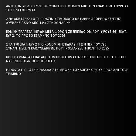
ΆΝΩ ΤΩΝ 20 ΔΙΣ. ΕΥΡΏ ΟΙ ΡΥΘΜΊΣΕΙΣ ΟΦΕΙΛΏΝ ΑΠΌ ΤΗΝ ΈΝΑΡΞΗ ΛΕΙΤΟΥΡΓΊΑΣ
ΤΗΣ ΠΛΑΤΦΌΡΜΑΣ
ΔΕΗ: ΑΜΕΤΆΒΛΗΤΟ ΤΟ ΠΡΆΣΙΝΟ ΤΙΜΟΛΌΓΙΟ ΜΕ ΠΛΉΡΗ ΑΠΟΡΡΌΦΗΣΗ ΤΗΣ
ΑΎΞΗΣΗΣ ΠΆΝΩ ΑΠΌ 18% ΣΤΗ ΧΟΝΔΡΙΚΉ
ΕΘΝΙΚΉ ΤΡΆΠΕΖΑ: ΚΈΡΔΗ ΜΕΤΆ ΦΌΡΩΝ ΣΕ ΕΠΊΠΕΔΟ ΟΜΊΛΟΥ, ΎΨΟΥΣ 661 ΕΚΑΤ.
ΕΥΡΏ, ΤΟ ΠΡΏΤΟ ΕΞΆΜΗΝΟ ΤΟΥ 2026
ΣΤΑ 170 ΕΚΑΤ. ΕΥΡΏ Η ΟΙΚΟΝΟΜΙΚΉ ΕΠΊΔΡΑΣΗ ΤΩΝ ΠΕΡΊΠΟΥ 780
ΣΥΝΑΝΤΉΣΕΩΝ ΚΑΙΣΥΝΕΔΡΊΩΝ, ΠΟΥ ΠΡΟΣΈΛΚΥΣΕ Η ΠΌΛΗ ΤΟ 2025
ΠΡΟΓΡΆΜΜΑΤΑ EΣΠΑ: ΑΠΌ ΤΗΝ ΠΡΟΕΤΟΙΜΑΣΊΑ ΈΩΣ ΤΗΝ ΈΓΚΡΙΣΗ – ΤΙ ΠΡΈΠΕΙ
ΝΑ ΠΡΟΣΈΞΟΥΝ ΟΙ ΕΠΙΧΕΙΡΉΣΕΙΣ
EUROSTAT: ΠΡΏΤΗ Η ΕΛΛΆΔΑ ΣΤΗ ΜΕΊΩΣΗ ΤΟΥ ΛΌΓΟΥ ΧΡΈΟΥΣ ΠΡΟΣ ΑΕΠ ΤΟ Α’
ΤΡΊΜΗΝΟ
Η ΘΕΣΣΑΛΟΝΙΚΗ ΣΗΜΕΡΑ - ΗΜΕΡΗΣΙΑ ΤΟΠΙΚΗ
ΕΦΗΜΕΡΙΔΑ ΤΗΣ ΘΕΣΣΑΛΟΝΙΚΗΣ