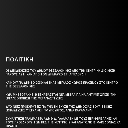
Η ΘΕΣΣΑΛΟΝΙΚΗ ΣΗΜΕΡΑ - ΗΜΕΡΗΣΙΑ ΤΟΠΙΚΗ
ΕΦΗΜΕΡΙΔΑ ΤΗΣ ΘΕΣΣΑΛΟΝΙΚΗΣ
Html code here! Replace this with any non empty text and
that's it.
ΠΟΛΙΤΙΚΗ
ΟΙ ΔΙΕΚΔΙΚΉΣΕΙΣ ΤΟΥ ΔΉΜΟΥ ΘΕΣΣΑΛΟΝΊΚΗΣ ΑΠΌ ΤΗΝ ΚΕΝΤΡΙΚΉ ΔΙΟΊΚΗΣΗ
ΠΑΡΟΥΣΙΆΣΤΗΚΑΝ ΑΠΌ ΤΟΝ ΔΉΜΑΡΧΟ ΣΤ. ΑΓΓΕΛΟΎΔΗ
ΚΑΙΝΟΎΡΓΙΑ ΔΕΘ ΤΟ 2030 ΚΑΙ ΈΝΑΣ ΜΕΓΆΛΟΣ ΧΏΡΟΣ ΠΡΑΣΊΝΟΥ ΣΤΟ ΚΈΝΤΡΟ
ΤΗΣ ΘΕΣΣΑΛΟΝΊΚΗΣ
ΚΥΡ. ΜΗΤΣΟΤΆΚΗΣ: Η ΕΕ ΧΡΕΙΆΖΕΤΑΙ ΝΈΑ ΜΈΤΡΑ ΓΙΑ ΝΑ ΑΝΤΙΜΕΤΩΠΊΣΕΙ ΤΗΝ
ΕΡΓΑΛΕΙΟΠΟΊΗΣΗ ΤΗΣ ΜΕΤΑΝΆΣΤΕΥΣΗΣ
ΔΎΟ ΝΈΕΣ ΠΡΟΚΗΡΎΞΕΙΣ ΓΙΑ ΤΗΝ ΕΝΊΣΧΥΣΗ ΤΗΣ ΔΗΜΌΣΙΑΣ ΤΟΥΡΙΣΤΙΚΉΣ
ΕΚΠΑΊΔΕΥΣΗΣ ΥΠΈΓΡΑΨΕ Η ΥΦΥΠΟΥΡΓΌΣ, ΆΝΝΑ ΚΑΡΑΜΑΝΛΉ
ΣΥΝΆΝΤΗΣΗ ΓΡΑΜΜΑΤΈΑ ΑΔΜΘ Δ. ΓΑΛΑΜΆΤΗ ΜΕ ΤΟΥΣ ΠΕΡΙΦΕΡΕΙΆΡΧΕΣ ΚΑΙ
ΤΟΥΣ ΠΡΟΈΔΡΟΥΣ ΤΩΝ ΠΕΔ ΤΗΣ ΚΕΝΤΡΙΚΉΣ ΚΑΙ ΑΝΑΤΟΛΙΚΉΣ ΜΑΚΕΔΟΝΊΑΣ ΚΑΙ
ΘΡΆΚΗΣ