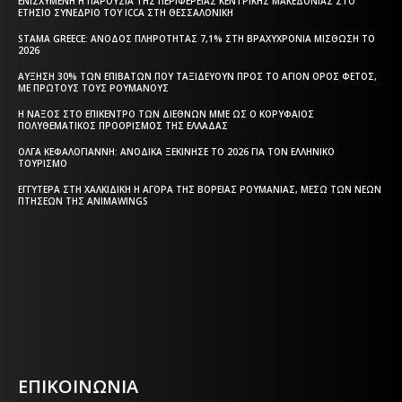
ΕΝΙΣΧΥΜΈΝΗ Η ΠΑΡΟΥΣΊΑ ΤΗΣ ΠΕΡΙΦΈΡΕΙΑΣ ΚΕΝΤΡΙΚΉΣ ΜΑΚΕΔΟΝΊΑΣ ΣΤΟ
ΕΤΉΣΙΟ ΣΥΝΈΔΡΙΟ ΤΟΥ ICCA ΣΤΗ ΘΕΣΣΑΛΟΝΊΚΗ
STAMA GREECE: ΆΝΟΔΟΣ ΠΛΗΡΌΤΗΤΑΣ 7,1% ΣΤΗ ΒΡΑΧΥΧΡΌΝΙΑ ΜΊΣΘΩΣΗ ΤΟ
2026
ΑΎΞΗΣΗ 30% ΤΩΝ ΕΠΙΒΑΤΏΝ ΠΟΥ ΤΑΞΙΔΕΎΟΥΝ ΠΡΟΣ ΤΟ ΆΓΙΟΝ ΌΡΟΣ ΦΈΤΟΣ,
ΜΕ ΠΡΏΤΟΥΣ ΤΟΥΣ ΡΟΥΜΆΝΟΥΣ
Η ΝΆΞΟΣ ΣΤΟ ΕΠΊΚΕΝΤΡΟ ΤΩΝ ΔΙΕΘΝΏΝ ΜΜΕ ΩΣ Ο ΚΟΡΥΦΑΊΟΣ
ΠΟΛΥΘΕΜΑΤΙΚΌΣ ΠΡΟΟΡΙΣΜΌΣ ΤΗΣ ΕΛΛΆΔΑΣ
ΌΛΓΑ ΚΕΦΑΛΟΓΙΆΝΝΗ: ΑΝΟΔΙΚΆ ΞΕΚΊΝΗΣΕ ΤΟ 2026 ΓΙΑ ΤΟΝ ΕΛΛΗΝΙΚΌ
ΤΟΥΡΙΣΜΌ
ΕΓΓΎΤΕΡΑ ΣΤΗ ΧΑΛΚΙΔΙΚΉ Η ΑΓΟΡΆ ΤΗΣ ΒΌΡΕΙΑΣ ΡΟΥΜΑΝΊΑΣ, ΜΈΣΩ ΤΩΝ ΝΈΩΝ
ΠΤΉΣΕΩΝ ΤΗΣ ANIMAWINGS
Η ΘΕΣΣΑΛΟΝΙΚΗ ΣΗΜΕΡΑ - ΗΜΕΡΗΣΙΑ ΤΟΠΙΚΗ
ΕΦΗΜΕΡΙΔΑ ΤΗΣ ΘΕΣΣΑΛΟΝΙΚΗΣ
ΕΠΙΚΟΙΝΩΝΙΑ