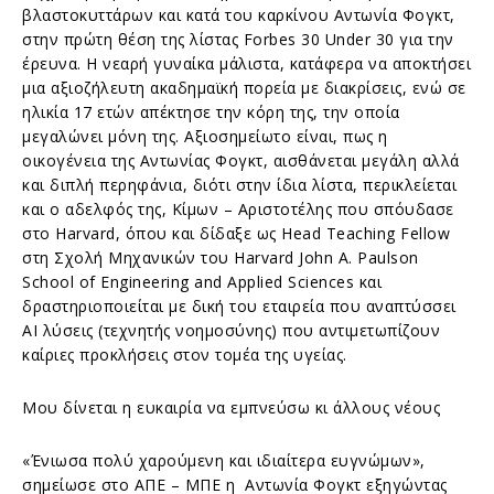
βλαστοκυττάρων και κατά του καρκίνου Αντωνία Φογκτ,
στην πρώτη θέση της λίστας Forbes 30 Under 30 για την
έρευνα. Η νεαρή γυναίκα μάλιστα, κατάφερα να αποκτήσει
μια αξιοζήλευτη ακαδημαϊκή πορεία με διακρίσεις, ενώ σε
ηλικία 17 ετών απέκτησε την κόρη της, την οποία
μεγαλώνει μόνη της. Αξιοσημείωτο είναι, πως η
οικογένεια της Αντωνίας Φογκτ, αισθάνεται μεγάλη αλλά
και διπλή περηφάνια, διότι στην ίδια λίστα, περικλείεται
και ο αδελφός της, Κίμων – Αριστοτέλης που σπόυδασε
στο Harvard, όπου και δίδαξε ως Head Teaching Fellow
στη Σχολή Μηχανικών του Harvard John A. Paulson
School of Engineering and Applied Sciences και
δραστηριοποιείται με δική του εταιρεία που αναπτύσσει
AI λύσεις (τεχνητής νοημοσύνης) που αντιμετωπίζουν
καίριες προκλήσεις στον τομέα της υγείας.
Μου δίνεται η ευκαιρία να εμπνεύσω κι άλλους νέους
«Ένιωσα πολύ χαρούμενη και ιδιαίτερα ευγνώμων»,
σημείωσε στο ΑΠΕ – ΜΠΕ η Αντωνία Φογκτ εξηγώντας