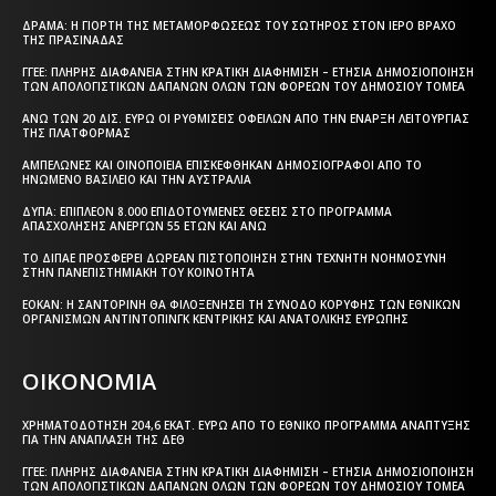
ΔΡΆΜΑ: Η ΓΙΟΡΤΉ ΤΗΣ ΜΕΤΑΜΟΡΦΏΣΕΩΣ ΤΟΥ ΣΩΤΉΡΟΣ ΣΤΟΝ ΙΕΡΌ ΒΡΆΧΟ
ΤΗΣ ΠΡΑΣΙΝΆΔΑΣ
ΓΓΕΕ: ΠΛΉΡΗΣ ΔΙΑΦΆΝΕΙΑ ΣΤΗΝ ΚΡΑΤΙΚΉ ΔΙΑΦΉΜΙΣΗ – EΤΉΣΙΑ ΔΗΜΟΣΙΟΠΟΊΗΣΗ
ΤΩΝ ΑΠΟΛΟΓΙΣΤΙΚΏΝ ΔΑΠΑΝΏΝ ΌΛΩΝ ΤΩΝ ΦΟΡΈΩΝ ΤΟΥ ΔΗΜΟΣΊΟΥ ΤΟΜΈΑ
ΆΝΩ ΤΩΝ 20 ΔΙΣ. ΕΥΡΏ ΟΙ ΡΥΘΜΊΣΕΙΣ ΟΦΕΙΛΏΝ ΑΠΌ ΤΗΝ ΈΝΑΡΞΗ ΛΕΙΤΟΥΡΓΊΑΣ
ΤΗΣ ΠΛΑΤΦΌΡΜΑΣ
ΑΜΠΕΛΏΝΕΣ ΚΑΙ ΟΙΝΟΠΟΙΕΊΑ ΕΠΙΣΚΈΦΘΗΚΑΝ ΔΗΜΟΣΙΟΓΡΆΦΟΙ ΑΠΌ ΤΟ
ΗΝΩΜΈΝΟ ΒΑΣΊΛΕΙΟ ΚΑΙ ΤΗΝ ΑΥΣΤΡΑΛΊΑ
ΔΥΠΑ: ΕΠΙΠΛΈΟΝ 8.000 ΕΠΙΔΟΤΟΎΜΕΝΕΣ ΘΈΣΕΙΣ ΣΤΟ ΠΡΌΓΡΑΜΜΑ
ΑΠΑΣΧΌΛΗΣΗΣ ΑΝΈΡΓΩΝ 55 ΕΤΏΝ ΚΑΙ ΆΝΩ
ΤΟ ΔΙΠΑΕ ΠΡΟΣΦΈΡΕΙ ΔΩΡΕΆΝ ΠΙΣΤΟΠΟΊΗΣΗ ΣΤΗΝ ΤΕΧΝΗΤΉ ΝΟΗΜΟΣΎΝΗ
ΣΤΗΝ ΠΑΝΕΠΙΣΤΗΜΙΑΚΉ ΤΟΥ ΚΟΙΝΌΤΗΤΑ
ΕΟΚΑΝ: Η ΣΑΝΤΟΡΊΝΗ ΘΑ ΦΙΛΟΞΕΝΉΣΕΙ ΤΗ ΣΎΝΟΔΟ ΚΟΡΥΦΉΣ ΤΩΝ ΕΘΝΙΚΏΝ
ΟΡΓΑΝΙΣΜΏΝ ΑΝΤΙΝΤΌΠΙΝΓΚ ΚΕΝΤΡΙΚΉΣ ΚΑΙ ΑΝΑΤΟΛΙΚΉΣ ΕΥΡΏΠΗΣ
ΟΙΚΟΝΟΜΙΑ
ΧΡΗΜΑΤΟΔΌΤΗΣΗ 204,6 ΕΚΑΤ. ΕΥΡΏ ΑΠΌ ΤΟ ΕΘΝΙΚΌ ΠΡΌΓΡΑΜΜΑ ΑΝΆΠΤΥΞΗΣ
ΓΙΑ ΤΗΝ ΑΝΆΠΛΑΣΗ ΤΗΣ ΔΕΘ
ΓΓΕΕ: ΠΛΉΡΗΣ ΔΙΑΦΆΝΕΙΑ ΣΤΗΝ ΚΡΑΤΙΚΉ ΔΙΑΦΉΜΙΣΗ – EΤΉΣΙΑ ΔΗΜΟΣΙΟΠΟΊΗΣΗ
ΤΩΝ ΑΠΟΛΟΓΙΣΤΙΚΏΝ ΔΑΠΑΝΏΝ ΌΛΩΝ ΤΩΝ ΦΟΡΈΩΝ ΤΟΥ ΔΗΜΟΣΊΟΥ ΤΟΜΈΑ