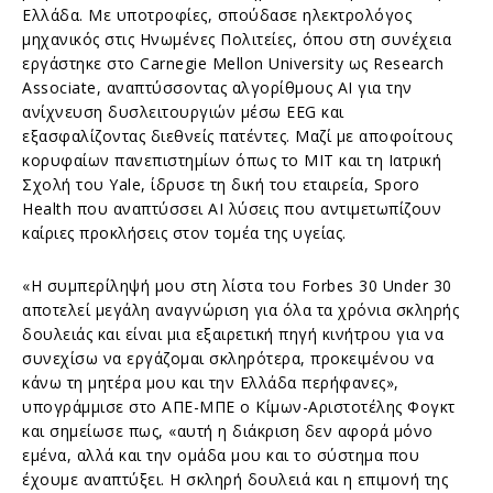
Ελλάδα. Με υποτροφίες, σπούδασε ηλεκτρολόγος
μηχανικός στις Ηνωμένες Πολιτείες, όπου στη συνέχεια
εργάστηκε στο Carnegie Mellon University ως Research
Associate, αναπτύσσοντας αλγορίθμους AI για την
ανίχνευση δυσλειτουργιών μέσω EEG και
εξασφαλίζοντας διεθνείς πατέντες. Μαζί με αποφοίτους
κορυφαίων πανεπιστημίων όπως το MIT και τη Ιατρική
Σχολή του Yale, ίδρυσε τη δική του εταιρεία, Sporo
Health που αναπτύσσει AI λύσεις που αντιμετωπίζουν
καίριες προκλήσεις στον τομέα της υγείας.
«Η συμπερίληψή μου στη λίστα του Forbes 30 Under 30
αποτελεί μεγάλη αναγνώριση για όλα τα χρόνια σκληρής
δουλειάς και είναι μια εξαιρετική πηγή κινήτρου για να
συνεχίσω να εργάζομαι σκληρότερα, προκειμένου να
κάνω τη μητέρα μου και την Ελλάδα περήφανες»,
υπογράμμισε στο ΑΠΕ-ΜΠΕ ο Κίμων-Αριστοτέλης Φογκτ
και σημείωσε πως, «αυτή η διάκριση δεν αφορά μόνο
εμένα, αλλά και την ομάδα μου και το σύστημα που
έχουμε αναπτύξει. Η σκληρή δουλειά και η επιμονή της