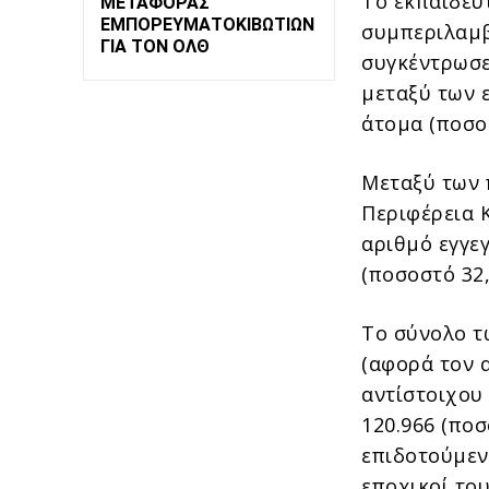
Το εκπαιδευ
ΜΕΤΑΦΟΡΆΣ
ΕΜΠΟΡΕΥΜΑΤΟΚΙΒΩΤΊΩΝ
συμπεριλαμβ
ΓΙΑ ΤΟΝ ΟΛΘ
συγκέντρωσε
μεταξύ των 
άτομα (ποσο
Μεταξύ των 
Περιφέρεια 
αριθμό εγγε
(ποσοστό 32,
Το σύνολο τ
(αφορά τον 
αντίστοιχου 
120.966 (ποσ
επιδοτούμενω
εποχικοί το