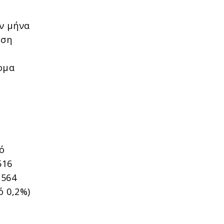
ον μήνα
ηση
ομα
ό
516
.564
ό 0,2%)