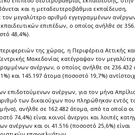
τικό επίπεδο δευτεροβάθμιας εκπαίδευσης, στην
άνεται και η μεταδευτεροβάθμια εκπαίδευση,
 τον μεγαλύτερο αριθμό εγγεγραμμένων ανέργω
εκπαιδευτικών επιπέδων, ο οποίος ανήλθε σε 356
στό 48,4%).
περιφερειών της χώρας, η Περιφέρεια Αττικής κα
Κεντρικής Μακεδονίας κατέγραψαν τον μεγαλύτε
γραμμένων ανέργων, ο οποίος ανήλθε σε 236.432
1%) και 145.197 άτομα (ποσοστό 19,7%) αντίστοιχ
ων επιδοτούμενων ανέργων, για τον μήνα Απρίλιο
αριθμό των δικαιούχων που πληρώθηκαν εντός τ
μήνα), ανήλθε σε 162.482 άτομα, από τα οποία οι
οστό 74,4%) είναι κοινοί άνεργοι και λοιπές κατη
ν ανέργων και οι 41.516 (ποσοστό 25,6%) είναι
υριστικών επαγγελμάτων.