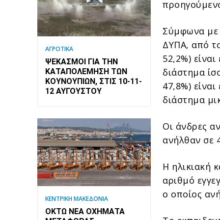
προηγούμενο
Σύμφωνα με 
ΔΥΠΑ, από τ
ΑΓΡΟΤΙΚΑ
52,2%) είνα
ΨΕΚΑΣΜΟΊ ΓΙΑ ΤΗΝ
διάστημα ίσ
ΚΑΤΑΠΟΛΈΜΗΣΗ ΤΩΝ
ΚΟΥΝΟΥΠΙΏΝ, ΣΤΙΣ 10-11-
47,8%) είνα
12 ΑΥΓΟΎΣΤΟΥ
διάστημα μι
Οι άνδρες αν
ανήλθαν σε 4
Η ηλικιακή 
αριθμό εγγε
ο οποίος ανή
ΚΕΝΤΡΙΚΗ ΜΑΚΕΔΟΝΙΑ
ΟΚΤΏ ΝΈΑ ΟΧΉΜΑΤΑ