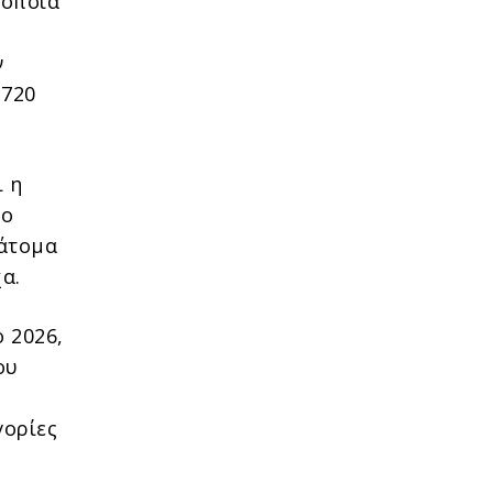
 οποία
ν
.720
ι η
ρο
 άτομα
α.
 2026,
ου
γορίες