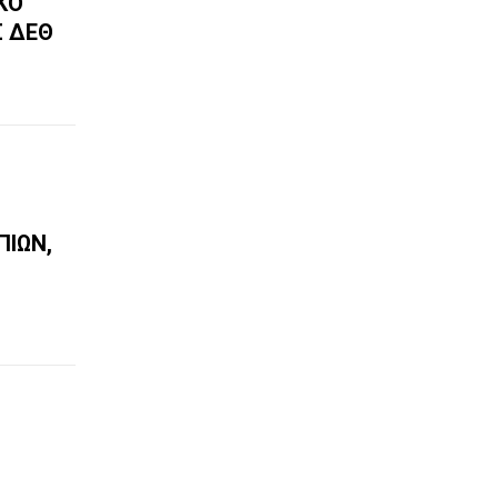
ΚΌ
 ΔΕΘ
ΙΏΝ,