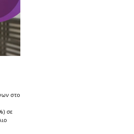
γων στο
ν
%) σε
λιο