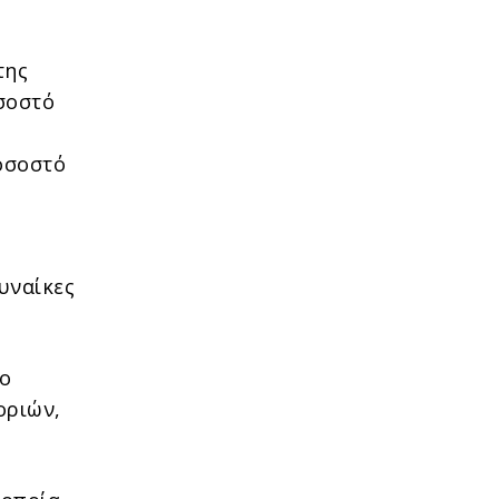
της
σοστό
ποσοστό
γυναίκες
ρο
οριών,