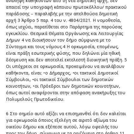
ανάληψη καθηκόντων από τη νέα δημοτική αρχή, δεν
απαιτεί την υπογραφή κάποιου πρωτοκόλλου/ πρακτικού
παράδοσης – παραλαβής με την απελθούσα δημοτική
αρχή 3 Άρθρο 5 παρ. 4 του ν. 4804/2021. Η νομοθεσία,
όπως ισχύει, παρατίθεται στο Παράρτημα της παρούσας
εγκυκλίου. Θεσμικά Θέματα Οργάνωσης και Λειτουργίας
Δήμων 4 να διοικήσουν τον δήμο σύμφωνα με το
Σύνταγμα και τους νόμους.4 Η ορκωμοσία, επομένως,
είναι πράξη εσωτερικής φύσης, που δηλώνει μία ηθική
δέσμευση και δεν αποτελεί εκτελεστή διοικητική πράξη. 5
Οι υπόχρεοι σε ορκωμοσία, προκειμένου να αναλάβουν
καθήκοντα, είναι: •ο Δήμαρχος, •οι τακτικοί Δημοτικοί
Σύμβουλοι, •οι τακτικοί Σύμβουλοι των δημοτικών
κοινοτήτων, •οι Πρόεδροι των δημοτικών κοινοτήτων,
όπως αυτοί αναφέρονται στην απόφαση ανακήρυξης του
Πολυμελούς Πρωτοδικείου.
6 Στο σημείο αυτό αξίζει να επισημανθεί ότι δεν καλείται
για ορκωμοσία όποιος εξελέγη σε αιρετό αξίωμα του
οικείου δήμου και εξέπεσε αυτού, λόγω οφειλής του
προς τον δήμο, σύμφωνα με τα οριζόμενα στο άρθρο 11