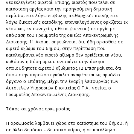
νεοεκλεγέντες αιρετοί. Επίσης, αιρετός που τελεί σε
κατάσταση αργίας κατά την προηγούμενη δημοτική
περίοδο, είτε λόγω επιβολής πειθαρχικής ποινής είτε
λόγω δικαστικής καταδίκης, επανεκλεγόμενος ορκίζεται εκ
νέου και, εν συνεχεία, τίθεται (εκ νέου) σε αργία με
απόφαση του Γραμματέα της οικείας Αποκεντρωμένης
Διοίκησης. 11 Ακόμη, σημειώνεται ότι, ήδη ορκισθείς σε
αιρετό αξίωμα του δήμου, στην περίπτωση που
καταλαμβάνει νέο αιρετό αξίωμα δεν ορκίζεται εκ νέου,
καθόσον η δόση όρκου ανατρέχει στην άσκηση
οποιουδήποτε αιρετού αξιώματος.12 Επισημαίνεται ότι,
όπου στην παρούσα εγκύκλιο αναφέρεται ως αρμόδιο
όργανο ο Επόπτης, μέχρι την έναρξη λειτουργίας των
Αυτοτελών Υπηρεσιών Εποπτείας Ο.Τ.Α., νοείται ο
Γραμματέας Αποκεντρωμένης Διοίκησης.
Τόπος και χρόνος ορκωμοσίας
Η ορκωμοσία λαμβάνει χώρα στο κατάστημα του δήμου, ή
σε άλλο δημόσιο – δημοτικό κτίριο, ή σε κατάλληλο