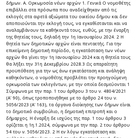
δήμων. Α. Ορκωμοσία νέων αρχών 1. Γενικά Ο νομοθέτης
επιβάλλει στα πρόσωπα που αναδείχθηκαν από τις
εκλογές στα αιρετά αξιώματα του οικείου δήμου και δεν
αποποιούνται την εκλογή τους, να εγκαθίστανται και να
αναλαμβάνουν τα καθήκοντά τους, ευθύς, με την έναρξη
της θητείας τους, δηλαδή την 1η Ιανουαρίου 2024. 2 Η
θητεία των δημοτικών αρχών είναι πενταετής. Για την
επικείμενη δημοτική περίοδο, η εγκατάσταση των νέων
αρχών θα γίνει την 1η Ιανουαρίου 2024 και η θητεία τους
θα λήξει την 31η Δεκεμβρίου 2028.3 Ως απαραίτητη
προϋπόθεση για την ως άνω εγκατάσταση και ανάληψη
καθηκόντων, ο νομοθέτης προβλέπει την προηγούμενη
ορκωμοσία των εκλεγέντων, με την οποία δεσμεύονται 1
Σύμφωνα με την παρ. 1 του άρθρου 3 του ν. 4804/2021
(Α’ 90), όπως τροποποιήθηκε με το άρθρο 24 του ν.
5056/2023 (Α’ 163), τα όργανα διοίκησης των δήμων είναι
το δημοτικό συμβούλιο, η δημοτική επιτροπή και ο
δήμαρχος. Η έναρξη δε ισχύος της παρ. 1 του άρθρου 3
ορίζεται η 1η.1.2024, σύμφωνα με την παρ. 2 του άρθρου
54 του ν. 5056/2023. 2 Η εν λόγω εγκατάσταση και