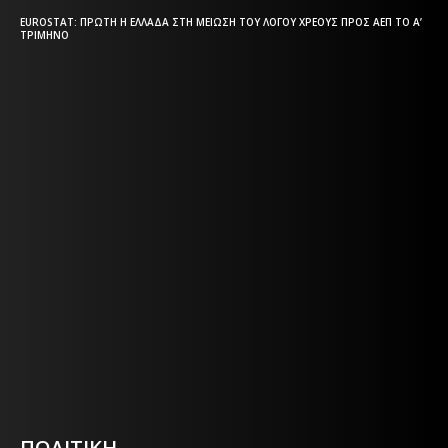
EUROSTAT: ΠΡΏΤΗ Η ΕΛΛΆΔΑ ΣΤΗ ΜΕΊΩΣΗ ΤΟΥ ΛΌΓΟΥ ΧΡΈΟΥΣ ΠΡΟΣ ΑΕΠ ΤΟ Α’
ΤΡΊΜΗΝΟ
Η ΘΕΣΣΑΛΟΝΙΚΗ ΣΗΜΕΡΑ - ΗΜΕΡΗΣΙΑ ΤΟΠΙΚΗ
ΕΦΗΜΕΡΙΔΑ ΤΗΣ ΘΕΣΣΑΛΟΝΙΚΗΣ
Η ΘΕΣΣΑΛΟΝΙΚΗ ΣΗΜΕΡΑ - ΗΜΕΡΗΣΙΑ ΤΟΠΙΚΗ
ΕΦΗΜΕΡΙΔΑ ΤΗΣ ΘΕΣΣΑΛΟΝΙΚΗΣ
Html code here! Replace this with any non empty text and
that's it.
ΠΟΛΙΤΙΚΗ