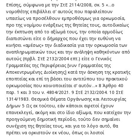
Επίσης, σύμφωνα με την ΣτΕ 2114/2008, σκ. 5 «…ο
νομοθέτης επιβάλλει σ’ αυτούς που παραλείπουν
υπαιτίως να προσέλθουν εμπροθέσμως για ορκωμοσία,
προ της νομίμου ενάρξεως της θητείας τους, αυτοδικαίως
την έκπτωση από το αξίωμά τους, την οποία αρμοδίως
διαπιστώνει είτε ο δήμαρχος που έχει την ευθύνη να
κινήσει «αμέσως» την διαδικασία για την ορκωμοσία των
αναπληρωματικών τους και την ανάληψη καθηκόντων από
αυτούς (πρβλ. ΣτΕ 2132/2004 επτ.) είτε ο Γενικός
Γραμματέας της Περιφέρειας [νυν Γραμματέας της
Αποκεντρωμένης Διοίκησης] κατά την άσκηση της κρατικής
εποπτείας και επί τη βάσει του αντιτύπου του πρακτικού
ορκωμοσίας που κοινοποιείται σ’ αυτόν…» 8 Άρθρο 40
παρ. 1 και 3 του ν. 4804/2021. 9 ΣτΕ 2132/2004. 10 ΣτΕ
1314/1983. Θεσμικά Θέματα Οργάνωσης και Λειτουργίας
Δήμων 5 Ως εκ τούτου, εάν κάποιοι αιρετοί έχουν
επανεκλεγεί, ακόμη και στο ίδιο αξίωμα, που κατείχαν την
προηγούμενη δημοτική περίοδο, τούτο δεν σημαίνει
συνέχιση της θητείας τους, και για το λόγο αυτό, θα
πρέπει να ορκιστούν εκ νέου, όπως οι λοιποί