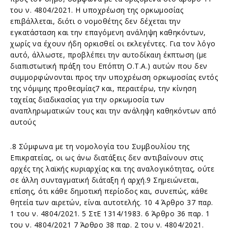
του ν. 4804/2021. Η υποχρέωση της ορκωμοσίας
επιβάλλεται, διότι ο νομοθέτης δεν δέχεται την
εγκατάσταση και την επαγόμενη ανάληψη καθηκόντων,
χωρίς να έχουν ήδη ορκισθεί οι εκλεγέντες. Για τον λόγο
αυτό, άλλωστε, προβλέπει την αυτοδίκαιη έκπτωση (με
διαπιστωτική πράξη του Επόπτη Ο.Τ.Α.) αυτών που δεν
συμμορφώνονται προς την υποχρέωση ορκωμοσίας εντός
της νόμιμης προθεσμίας7 και, περαιτέρω, την κίνηση
ταχείας διαδικασίας για την ορκωμοσία των
αναπληρωματικών τους και την ανάληψη καθηκόντων από
αυτούς
.8 Σύμφωνα με τη νομολογία του Συμβουλίου της
Επικρατείας, οι ως άνω διατάξεις δεν αντιβαίνουν στις
αρχές της λαϊκής κυριαρχίας και της αναλογικότητας, ούτε
σε άλλη συνταγματική διάταξη ή αρχή.9 Σημειώνεται,
επίσης, ότι κάθε δημοτική περίοδος και, συνεπώς, κάθε
θητεία των αιρετών, είναι αυτοτελής. 10 4 Άρθρο 37 παρ.
1 του ν. 4804/2021. 5 ΣτΕ 1314/1983. 6 Άρθρο 36 παρ. 1
του ν. 4804/2021 7 Άρθρο 38 παρ. 2 του ν. 4804/2021.