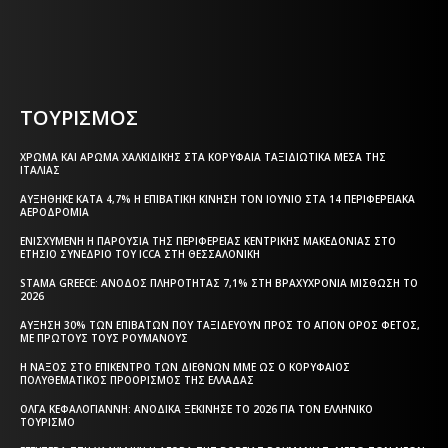
Η ΘΕΣΣΑΛΟΝΙΚΗ ΣΗΜΕΡΑ - ΗΜΕΡΗΣΙΑ ΤΟΠΙΚΗ
ΕΦΗΜΕΡΙΔΑ ΤΗΣ ΘΕΣΣΑΛΟΝΙΚΗΣ
ΤΟΥΡΙΣΜΟΣ
ΧΡΏΜΑ ΚΑΙ ΆΡΩΜΑ ΧΑΛΚΙΔΙΚΉΣ ΣΤΑ ΚΟΡΥΦΑΊΑ ΤΑΞΙΔΙΩΤΙΚΆ ΜΈΣΑ ΤΗΣ
ΙΤΑΛΊΑΣ
ΑΥΞΉΘΗΚΕ ΚΑΤΆ 4,7% Η ΕΠΙΒΑΤΙΚΉ ΚΊΝΗΣΗ ΤΟΝ ΙΟΎΝΙΟ ΣΤΑ 14 ΠΕΡΙΦΕΡΕΙΑΚΆ
ΑΕΡΟΔΡΌΜΙΑ
ΕΝΙΣΧΥΜΈΝΗ Η ΠΑΡΟΥΣΊΑ ΤΗΣ ΠΕΡΙΦΈΡΕΙΑΣ ΚΕΝΤΡΙΚΉΣ ΜΑΚΕΔΟΝΊΑΣ ΣΤΟ
ΕΤΉΣΙΟ ΣΥΝΈΔΡΙΟ ΤΟΥ ICCA ΣΤΗ ΘΕΣΣΑΛΟΝΊΚΗ
STAMA GREECE: ΆΝΟΔΟΣ ΠΛΗΡΌΤΗΤΑΣ 7,1% ΣΤΗ ΒΡΑΧΥΧΡΌΝΙΑ ΜΊΣΘΩΣΗ ΤΟ
2026
ΑΎΞΗΣΗ 30% ΤΩΝ ΕΠΙΒΑΤΏΝ ΠΟΥ ΤΑΞΙΔΕΎΟΥΝ ΠΡΟΣ ΤΟ ΆΓΙΟΝ ΌΡΟΣ ΦΈΤΟΣ,
ΜΕ ΠΡΏΤΟΥΣ ΤΟΥΣ ΡΟΥΜΆΝΟΥΣ
Η ΝΆΞΟΣ ΣΤΟ ΕΠΊΚΕΝΤΡΟ ΤΩΝ ΔΙΕΘΝΏΝ ΜΜΕ ΩΣ Ο ΚΟΡΥΦΑΊΟΣ
ΠΟΛΥΘΕΜΑΤΙΚΌΣ ΠΡΟΟΡΙΣΜΌΣ ΤΗΣ ΕΛΛΆΔΑΣ
ΌΛΓΑ ΚΕΦΑΛΟΓΙΆΝΝΗ: ΑΝΟΔΙΚΆ ΞΕΚΊΝΗΣΕ ΤΟ 2026 ΓΙΑ ΤΟΝ ΕΛΛΗΝΙΚΌ
ΤΟΥΡΙΣΜΌ