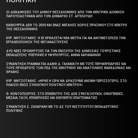
ΟΙ ΔΙΕΚΔΙΚΉΣΕΙΣ ΤΟΥ ΔΉΜΟΥ ΘΕΣΣΑΛΟΝΊΚΗΣ ΑΠΌ ΤΗΝ ΚΕΝΤΡΙΚΉ ΔΙΟΊΚΗΣΗ
ΠΑΡΟΥΣΙΆΣΤΗΚΑΝ ΑΠΌ ΤΟΝ ΔΉΜΑΡΧΟ ΣΤ. ΑΓΓΕΛΟΎΔΗ
ΚΑΙΝΟΎΡΓΙΑ ΔΕΘ ΤΟ 2030 ΚΑΙ ΈΝΑΣ ΜΕΓΆΛΟΣ ΧΏΡΟΣ ΠΡΑΣΊΝΟΥ ΣΤΟ ΚΈΝΤΡΟ
ΤΗΣ ΘΕΣΣΑΛΟΝΊΚΗΣ
ΚΥΡ. ΜΗΤΣΟΤΆΚΗΣ: Η ΕΕ ΧΡΕΙΆΖΕΤΑΙ ΝΈΑ ΜΈΤΡΑ ΓΙΑ ΝΑ ΑΝΤΙΜΕΤΩΠΊΣΕΙ ΤΗΝ
ΕΡΓΑΛΕΙΟΠΟΊΗΣΗ ΤΗΣ ΜΕΤΑΝΆΣΤΕΥΣΗΣ
ΔΎΟ ΝΈΕΣ ΠΡΟΚΗΡΎΞΕΙΣ ΓΙΑ ΤΗΝ ΕΝΊΣΧΥΣΗ ΤΗΣ ΔΗΜΌΣΙΑΣ ΤΟΥΡΙΣΤΙΚΉΣ
ΕΚΠΑΊΔΕΥΣΗΣ ΥΠΈΓΡΑΨΕ Η ΥΦΥΠΟΥΡΓΌΣ, ΆΝΝΑ ΚΑΡΑΜΑΝΛΉ
ΣΥΝΆΝΤΗΣΗ ΓΡΑΜΜΑΤΈΑ ΑΔΜΘ Δ. ΓΑΛΑΜΆΤΗ ΜΕ ΤΟΥΣ ΠΕΡΙΦΕΡΕΙΆΡΧΕΣ ΚΑΙ
ΤΟΥΣ ΠΡΟΈΔΡΟΥΣ ΤΩΝ ΠΕΔ ΤΗΣ ΚΕΝΤΡΙΚΉΣ ΚΑΙ ΑΝΑΤΟΛΙΚΉΣ ΜΑΚΕΔΟΝΊΑΣ ΚΑΙ
ΘΡΆΚΗΣ
ΚΥΡ. ΜΗΤΣΟΤΆΚΗΣ: «ΉΡΘΕ Η ΏΡΑ ΝΑ ΔΡΆΣΟΥΜΕ ΑΚΌΜΗ ΠΕΡΙΣΣΌΤΕΡΟ, ΣΤΟ
ΠΛΑΊΣΙΟ ΕΝΌΣ ΣΥΛΛΟΓΙΚΟΎ ΠΟΛΙΤΙΚΟΎ ΚΈΝΤΡΟΥ»
Θ. ΚΟΝΤΟΓΕΏΡΓΗΣ: ΣΤΟ ΕΠΊΚΕΝΤΡΟ ΤΗΣ ΔΕΘ ΣΥΝΤΑΞΙΟΎΧΟΙ, ΟΙΚΟΓΈΝΕΙΕΣ,
ΜΕΣΑΊΑ ΤΆΞΗ, ΕΠΙΧΕΙΡΉΣΕΙΣ ΚΑΙ ΕΛΕΎΘΕΡΟΙ ΕΠΑΓΓΕΛΜΑΤΊΕΣ
ΣΥΝΆΝΤΗΣΗ Σ. ΖΑΧΑΡΆΚΗ ΜΕ ΤΟ ΔΣ ΤΟΥ ΙΝΣΤΙΤΟΎΤΟΥ ΕΚΠΑΙΔΕΥΤΙΚΉΣ
ΠΟΛΙΤΙΚΉΣ