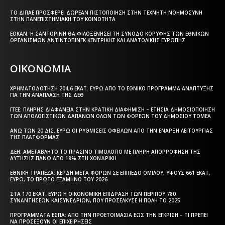
ΤΟ ΔΙΠΑΕ ΠΡΟΣΦΈΡΕΙ ΔΩΡΕΆΝ ΠΙΣΤΟΠΟΊΗΣΗ ΣΤΗΝ ΤΕΧΝΗΤΉ ΝΟΗΜΟΣΎΝΗ
ΣΤΗΝ ΠΑΝΕΠΙΣΤΗΜΙΑΚΉ ΤΟΥ ΚΟΙΝΌΤΗΤΑ
ΕΟΚΑΝ: Η ΣΑΝΤΟΡΊΝΗ ΘΑ ΦΙΛΟΞΕΝΉΣΕΙ ΤΗ ΣΎΝΟΔΟ ΚΟΡΥΦΉΣ ΤΩΝ ΕΘΝΙΚΏΝ
ΟΡΓΑΝΙΣΜΏΝ ΑΝΤΙΝΤΌΠΙΝΓΚ ΚΕΝΤΡΙΚΉΣ ΚΑΙ ΑΝΑΤΟΛΙΚΉΣ ΕΥΡΏΠΗΣ
ΟΙΚΟΝΟΜΙΑ
ΧΡΗΜΑΤΟΔΌΤΗΣΗ 204,6 ΕΚΑΤ. ΕΥΡΏ ΑΠΌ ΤΟ ΕΘΝΙΚΌ ΠΡΌΓΡΑΜΜΑ ΑΝΆΠΤΥΞΗΣ
ΓΙΑ ΤΗΝ ΑΝΆΠΛΑΣΗ ΤΗΣ ΔΕΘ
ΓΓΕΕ: ΠΛΉΡΗΣ ΔΙΑΦΆΝΕΙΑ ΣΤΗΝ ΚΡΑΤΙΚΉ ΔΙΑΦΉΜΙΣΗ – EΤΉΣΙΑ ΔΗΜΟΣΙΟΠΟΊΗΣΗ
ΤΩΝ ΑΠΟΛΟΓΙΣΤΙΚΏΝ ΔΑΠΑΝΏΝ ΌΛΩΝ ΤΩΝ ΦΟΡΈΩΝ ΤΟΥ ΔΗΜΟΣΊΟΥ ΤΟΜΈΑ
ΆΝΩ ΤΩΝ 20 ΔΙΣ. ΕΥΡΏ ΟΙ ΡΥΘΜΊΣΕΙΣ ΟΦΕΙΛΏΝ ΑΠΌ ΤΗΝ ΈΝΑΡΞΗ ΛΕΙΤΟΥΡΓΊΑΣ
ΤΗΣ ΠΛΑΤΦΌΡΜΑΣ
ΔΕΗ: ΑΜΕΤΆΒΛΗΤΟ ΤΟ ΠΡΆΣΙΝΟ ΤΙΜΟΛΌΓΙΟ ΜΕ ΠΛΉΡΗ ΑΠΟΡΡΌΦΗΣΗ ΤΗΣ
ΑΎΞΗΣΗΣ ΠΆΝΩ ΑΠΌ 18% ΣΤΗ ΧΟΝΔΡΙΚΉ
ΕΘΝΙΚΉ ΤΡΆΠΕΖΑ: ΚΈΡΔΗ ΜΕΤΆ ΦΌΡΩΝ ΣΕ ΕΠΊΠΕΔΟ ΟΜΊΛΟΥ, ΎΨΟΥΣ 661 ΕΚΑΤ.
ΕΥΡΏ, ΤΟ ΠΡΏΤΟ ΕΞΆΜΗΝΟ ΤΟΥ 2026
ΣΤΑ 170 ΕΚΑΤ. ΕΥΡΏ Η ΟΙΚΟΝΟΜΙΚΉ ΕΠΊΔΡΑΣΗ ΤΩΝ ΠΕΡΊΠΟΥ 780
ΣΥΝΑΝΤΉΣΕΩΝ ΚΑΙΣΥΝΕΔΡΊΩΝ, ΠΟΥ ΠΡΟΣΈΛΚΥΣΕ Η ΠΌΛΗ ΤΟ 2025
ΠΡΟΓΡΆΜΜΑΤΑ EΣΠΑ: ΑΠΌ ΤΗΝ ΠΡΟΕΤΟΙΜΑΣΊΑ ΈΩΣ ΤΗΝ ΈΓΚΡΙΣΗ – ΤΙ ΠΡΈΠΕΙ
ΝΑ ΠΡΟΣΈΞΟΥΝ ΟΙ ΕΠΙΧΕΙΡΉΣΕΙΣ