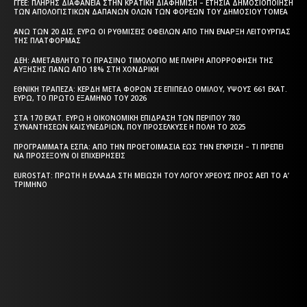
ΓΓΕΕ: ΠΛΉΡΗΣ ΔΙΑΦΆΝΕΙΑ ΣΤΗΝ ΚΡΑΤΙΚΉ ΔΙΑΦΉΜΙΣΗ – EΤΉΣΙΑ ΔΗΜΟΣΙΟΠΟΊΗΣΗ
ΤΩΝ ΑΠΟΛΟΓΙΣΤΙΚΏΝ ΔΑΠΑΝΏΝ ΌΛΩΝ ΤΩΝ ΦΟΡΈΩΝ ΤΟΥ ΔΗΜΟΣΊΟΥ ΤΟΜΈΑ
ΆΝΩ ΤΩΝ 20 ΔΙΣ. ΕΥΡΏ ΟΙ ΡΥΘΜΊΣΕΙΣ ΟΦΕΙΛΏΝ ΑΠΌ ΤΗΝ ΈΝΑΡΞΗ ΛΕΙΤΟΥΡΓΊΑΣ
ΤΗΣ ΠΛΑΤΦΌΡΜΑΣ
ΔΕΗ: ΑΜΕΤΆΒΛΗΤΟ ΤΟ ΠΡΆΣΙΝΟ ΤΙΜΟΛΌΓΙΟ ΜΕ ΠΛΉΡΗ ΑΠΟΡΡΌΦΗΣΗ ΤΗΣ
ΑΎΞΗΣΗΣ ΠΆΝΩ ΑΠΌ 18% ΣΤΗ ΧΟΝΔΡΙΚΉ
ΕΘΝΙΚΉ ΤΡΆΠΕΖΑ: ΚΈΡΔΗ ΜΕΤΆ ΦΌΡΩΝ ΣΕ ΕΠΊΠΕΔΟ ΟΜΊΛΟΥ, ΎΨΟΥΣ 661 ΕΚΑΤ.
ΕΥΡΏ, ΤΟ ΠΡΏΤΟ ΕΞΆΜΗΝΟ ΤΟΥ 2026
ΣΤΑ 170 ΕΚΑΤ. ΕΥΡΏ Η ΟΙΚΟΝΟΜΙΚΉ ΕΠΊΔΡΑΣΗ ΤΩΝ ΠΕΡΊΠΟΥ 780
ΣΥΝΑΝΤΉΣΕΩΝ ΚΑΙΣΥΝΕΔΡΊΩΝ, ΠΟΥ ΠΡΟΣΈΛΚΥΣΕ Η ΠΌΛΗ ΤΟ 2025
ΠΡΟΓΡΆΜΜΑΤΑ EΣΠΑ: ΑΠΌ ΤΗΝ ΠΡΟΕΤΟΙΜΑΣΊΑ ΈΩΣ ΤΗΝ ΈΓΚΡΙΣΗ – ΤΙ ΠΡΈΠΕΙ
ΝΑ ΠΡΟΣΈΞΟΥΝ ΟΙ ΕΠΙΧΕΙΡΉΣΕΙΣ
EUROSTAT: ΠΡΏΤΗ Η ΕΛΛΆΔΑ ΣΤΗ ΜΕΊΩΣΗ ΤΟΥ ΛΌΓΟΥ ΧΡΈΟΥΣ ΠΡΟΣ ΑΕΠ ΤΟ Α’
ΤΡΊΜΗΝΟ
Η ΘΕΣΣΑΛΟΝΙΚΗ ΣΗΜΕΡΑ - ΗΜΕΡΗΣΙΑ ΤΟΠΙΚΗ
ΕΦΗΜΕΡΙΔΑ ΤΗΣ ΘΕΣΣΑΛΟΝΙΚΗΣ