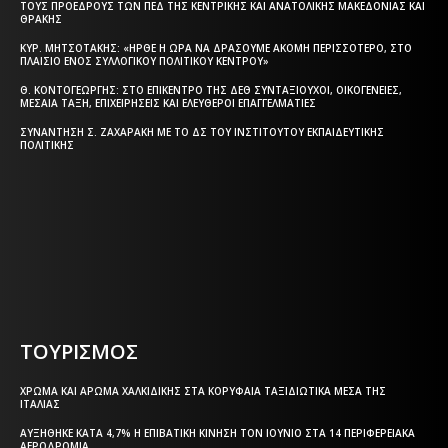
ΤΟΥΣ ΠΡΟΈΔΡΟΥΣ ΤΩΝ ΠΕΔ ΤΗΣ ΚΕΝΤΡΙΚΉΣ ΚΑΙ ΑΝΑΤΟΛΙΚΉΣ ΜΑΚΕΔΟΝΊΑΣ ΚΑΙ
ΘΡΆΚΗΣ
ΚΥΡ. ΜΗΤΣΟΤΆΚΗΣ: «ΉΡΘΕ Η ΏΡΑ ΝΑ ΔΡΆΣΟΥΜΕ ΑΚΌΜΗ ΠΕΡΙΣΣΌΤΕΡΟ, ΣΤΟ
ΠΛΑΊΣΙΟ ΕΝΌΣ ΣΥΛΛΟΓΙΚΟΎ ΠΟΛΙΤΙΚΟΎ ΚΈΝΤΡΟΥ»
Θ. ΚΟΝΤΟΓΕΏΡΓΗΣ: ΣΤΟ ΕΠΊΚΕΝΤΡΟ ΤΗΣ ΔΕΘ ΣΥΝΤΑΞΙΟΎΧΟΙ, ΟΙΚΟΓΈΝΕΙΕΣ,
ΜΕΣΑΊΑ ΤΆΞΗ, ΕΠΙΧΕΙΡΉΣΕΙΣ ΚΑΙ ΕΛΕΎΘΕΡΟΙ ΕΠΑΓΓΕΛΜΑΤΊΕΣ
ΣΥΝΆΝΤΗΣΗ Σ. ΖΑΧΑΡΆΚΗ ΜΕ ΤΟ ΔΣ ΤΟΥ ΙΝΣΤΙΤΟΎΤΟΥ ΕΚΠΑΙΔΕΥΤΙΚΉΣ
ΠΟΛΙΤΙΚΉΣ
Η ΘΕΣΣΑΛΟΝΙΚΗ ΣΗΜΕΡΑ - ΗΜΕΡΗΣΙΑ ΤΟΠΙΚΗ
ΕΦΗΜΕΡΙΔΑ ΤΗΣ ΘΕΣΣΑΛΟΝΙΚΗΣ
ΤΟΥΡΙΣΜΟΣ
ΧΡΏΜΑ ΚΑΙ ΆΡΩΜΑ ΧΑΛΚΙΔΙΚΉΣ ΣΤΑ ΚΟΡΥΦΑΊΑ ΤΑΞΙΔΙΩΤΙΚΆ ΜΈΣΑ ΤΗΣ
ΙΤΑΛΊΑΣ
ΑΥΞΉΘΗΚΕ ΚΑΤΆ 4,7% Η ΕΠΙΒΑΤΙΚΉ ΚΊΝΗΣΗ ΤΟΝ ΙΟΎΝΙΟ ΣΤΑ 14 ΠΕΡΙΦΕΡΕΙΑΚΆ
ΑΕΡΟΔΡΌΜΙΑ