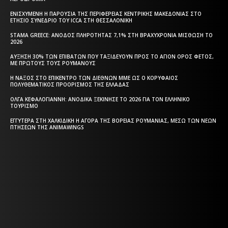
ΕΝΙΣΧΥΜΈΝΗ Η ΠΑΡΟΥΣΊΑ ΤΗΣ ΠΕΡΙΦΈΡΕΙΑΣ ΚΕΝΤΡΙΚΉΣ ΜΑΚΕΔΟΝΊΑΣ ΣΤΟ
ΕΤΉΣΙΟ ΣΥΝΈΔΡΙΟ ΤΟΥ ICCA ΣΤΗ ΘΕΣΣΑΛΟΝΊΚΗ
STAMA GREECE: ΆΝΟΔΟΣ ΠΛΗΡΌΤΗΤΑΣ 7,1% ΣΤΗ ΒΡΑΧΥΧΡΌΝΙΑ ΜΊΣΘΩΣΗ ΤΟ
2026
ΑΎΞΗΣΗ 30% ΤΩΝ ΕΠΙΒΑΤΏΝ ΠΟΥ ΤΑΞΙΔΕΎΟΥΝ ΠΡΟΣ ΤΟ ΆΓΙΟΝ ΌΡΟΣ ΦΈΤΟΣ,
ΜΕ ΠΡΏΤΟΥΣ ΤΟΥΣ ΡΟΥΜΆΝΟΥΣ
Η ΝΆΞΟΣ ΣΤΟ ΕΠΊΚΕΝΤΡΟ ΤΩΝ ΔΙΕΘΝΏΝ ΜΜΕ ΩΣ Ο ΚΟΡΥΦΑΊΟΣ
ΠΟΛΥΘΕΜΑΤΙΚΌΣ ΠΡΟΟΡΙΣΜΌΣ ΤΗΣ ΕΛΛΆΔΑΣ
ΌΛΓΑ ΚΕΦΑΛΟΓΙΆΝΝΗ: ΑΝΟΔΙΚΆ ΞΕΚΊΝΗΣΕ ΤΟ 2026 ΓΙΑ ΤΟΝ ΕΛΛΗΝΙΚΌ
ΤΟΥΡΙΣΜΌ
ΕΓΓΎΤΕΡΑ ΣΤΗ ΧΑΛΚΙΔΙΚΉ Η ΑΓΟΡΆ ΤΗΣ ΒΌΡΕΙΑΣ ΡΟΥΜΑΝΊΑΣ, ΜΈΣΩ ΤΩΝ ΝΈΩΝ
ΠΤΉΣΕΩΝ ΤΗΣ ANIMAWINGS
Η ΘΕΣΣΑΛΟΝΙΚΗ ΣΗΜΕΡΑ - ΗΜΕΡΗΣΙΑ ΤΟΠΙΚΗ
ΕΦΗΜΕΡΙΔΑ ΤΗΣ ΘΕΣΣΑΛΟΝΙΚΗΣ