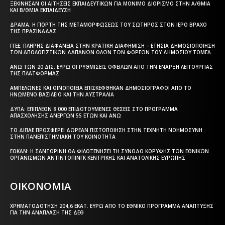
ΞΕΚΊΝΗΣΑΝ ΟΙ ΑΙΤΉΣΕΙΣ ΕΚΠΑΙΔΕΥΤΙΚΏΝ ΓΙΑ ΜΌΝΙΜΟ ΔΙΟΡΙΣΜΌ ΣΤΗΝ Α/ΘΜΙΑ
ΚΑΙ Β/ΘΜΙΑ ΕΚΠΑΊΔΕΥΣΗ
ΔΡΆΜΑ: Η ΓΙΟΡΤΉ ΤΗΣ ΜΕΤΑΜΟΡΦΏΣΕΩΣ ΤΟΥ ΣΩΤΉΡΟΣ ΣΤΟΝ ΙΕΡΌ ΒΡΆΧΟ
ΤΗΣ ΠΡΑΣΙΝΆΔΑΣ
ΓΓΕΕ: ΠΛΉΡΗΣ ΔΙΑΦΆΝΕΙΑ ΣΤΗΝ ΚΡΑΤΙΚΉ ΔΙΑΦΉΜΙΣΗ – EΤΉΣΙΑ ΔΗΜΟΣΙΟΠΟΊΗΣΗ
ΤΩΝ ΑΠΟΛΟΓΙΣΤΙΚΏΝ ΔΑΠΑΝΏΝ ΌΛΩΝ ΤΩΝ ΦΟΡΈΩΝ ΤΟΥ ΔΗΜΟΣΊΟΥ ΤΟΜΈΑ
ΆΝΩ ΤΩΝ 20 ΔΙΣ. ΕΥΡΏ ΟΙ ΡΥΘΜΊΣΕΙΣ ΟΦΕΙΛΏΝ ΑΠΌ ΤΗΝ ΈΝΑΡΞΗ ΛΕΙΤΟΥΡΓΊΑΣ
ΤΗΣ ΠΛΑΤΦΌΡΜΑΣ
ΑΜΠΕΛΏΝΕΣ ΚΑΙ ΟΙΝΟΠΟΙΕΊΑ ΕΠΙΣΚΈΦΘΗΚΑΝ ΔΗΜΟΣΙΟΓΡΆΦΟΙ ΑΠΌ ΤΟ
ΗΝΩΜΈΝΟ ΒΑΣΊΛΕΙΟ ΚΑΙ ΤΗΝ ΑΥΣΤΡΑΛΊΑ
ΔΥΠΑ: ΕΠΙΠΛΈΟΝ 8.000 ΕΠΙΔΟΤΟΎΜΕΝΕΣ ΘΈΣΕΙΣ ΣΤΟ ΠΡΌΓΡΑΜΜΑ
ΑΠΑΣΧΌΛΗΣΗΣ ΑΝΈΡΓΩΝ 55 ΕΤΏΝ ΚΑΙ ΆΝΩ
ΤΟ ΔΙΠΑΕ ΠΡΟΣΦΈΡΕΙ ΔΩΡΕΆΝ ΠΙΣΤΟΠΟΊΗΣΗ ΣΤΗΝ ΤΕΧΝΗΤΉ ΝΟΗΜΟΣΎΝΗ
ΣΤΗΝ ΠΑΝΕΠΙΣΤΗΜΙΑΚΉ ΤΟΥ ΚΟΙΝΌΤΗΤΑ
ΕΟΚΑΝ: Η ΣΑΝΤΟΡΊΝΗ ΘΑ ΦΙΛΟΞΕΝΉΣΕΙ ΤΗ ΣΎΝΟΔΟ ΚΟΡΥΦΉΣ ΤΩΝ ΕΘΝΙΚΏΝ
ΟΡΓΑΝΙΣΜΏΝ ΑΝΤΙΝΤΌΠΙΝΓΚ ΚΕΝΤΡΙΚΉΣ ΚΑΙ ΑΝΑΤΟΛΙΚΉΣ ΕΥΡΏΠΗΣ
ΟΙΚΟΝΟΜΙΑ
ΧΡΗΜΑΤΟΔΌΤΗΣΗ 204,6 ΕΚΑΤ. ΕΥΡΏ ΑΠΌ ΤΟ ΕΘΝΙΚΌ ΠΡΌΓΡΑΜΜΑ ΑΝΆΠΤΥΞΗΣ
ΓΙΑ ΤΗΝ ΑΝΆΠΛΑΣΗ ΤΗΣ ΔΕΘ