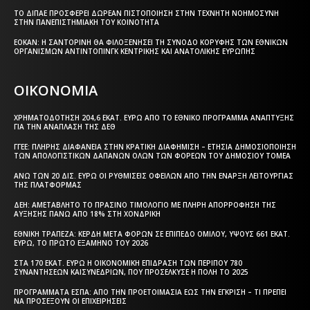
ΤΟ ΔΙΠΑΕ ΠΡΟΣΦΈΡΕΙ ΔΩΡΕΆΝ ΠΙΣΤΟΠΟΊΗΣΗ ΣΤΗΝ ΤΕΧΝΗΤΉ ΝΟΗΜΟΣΎΝΗ
ΣΤΗΝ ΠΑΝΕΠΙΣΤΗΜΙΑΚΉ ΤΟΥ ΚΟΙΝΌΤΗΤΑ
ΕΟΚΑΝ: Η ΣΑΝΤΟΡΊΝΗ ΘΑ ΦΙΛΟΞΕΝΉΣΕΙ ΤΗ ΣΎΝΟΔΟ ΚΟΡΥΦΉΣ ΤΩΝ ΕΘΝΙΚΏΝ
ΟΡΓΑΝΙΣΜΏΝ ΑΝΤΙΝΤΌΠΙΝΓΚ ΚΕΝΤΡΙΚΉΣ ΚΑΙ ΑΝΑΤΟΛΙΚΉΣ ΕΥΡΏΠΗΣ
ΟΙΚΟΝΟΜΙΑ
ΧΡΗΜΑΤΟΔΌΤΗΣΗ 204,6 ΕΚΑΤ. ΕΥΡΏ ΑΠΌ ΤΟ ΕΘΝΙΚΌ ΠΡΌΓΡΑΜΜΑ ΑΝΆΠΤΥΞΗΣ
ΓΙΑ ΤΗΝ ΑΝΆΠΛΑΣΗ ΤΗΣ ΔΕΘ
ΓΓΕΕ: ΠΛΉΡΗΣ ΔΙΑΦΆΝΕΙΑ ΣΤΗΝ ΚΡΑΤΙΚΉ ΔΙΑΦΉΜΙΣΗ – EΤΉΣΙΑ ΔΗΜΟΣΙΟΠΟΊΗΣΗ
ΤΩΝ ΑΠΟΛΟΓΙΣΤΙΚΏΝ ΔΑΠΑΝΏΝ ΌΛΩΝ ΤΩΝ ΦΟΡΈΩΝ ΤΟΥ ΔΗΜΟΣΊΟΥ ΤΟΜΈΑ
ΆΝΩ ΤΩΝ 20 ΔΙΣ. ΕΥΡΏ ΟΙ ΡΥΘΜΊΣΕΙΣ ΟΦΕΙΛΏΝ ΑΠΌ ΤΗΝ ΈΝΑΡΞΗ ΛΕΙΤΟΥΡΓΊΑΣ
ΤΗΣ ΠΛΑΤΦΌΡΜΑΣ
ΔΕΗ: ΑΜΕΤΆΒΛΗΤΟ ΤΟ ΠΡΆΣΙΝΟ ΤΙΜΟΛΌΓΙΟ ΜΕ ΠΛΉΡΗ ΑΠΟΡΡΌΦΗΣΗ ΤΗΣ
ΑΎΞΗΣΗΣ ΠΆΝΩ ΑΠΌ 18% ΣΤΗ ΧΟΝΔΡΙΚΉ
ΕΘΝΙΚΉ ΤΡΆΠΕΖΑ: ΚΈΡΔΗ ΜΕΤΆ ΦΌΡΩΝ ΣΕ ΕΠΊΠΕΔΟ ΟΜΊΛΟΥ, ΎΨΟΥΣ 661 ΕΚΑΤ.
ΕΥΡΏ, ΤΟ ΠΡΏΤΟ ΕΞΆΜΗΝΟ ΤΟΥ 2026
ΣΤΑ 170 ΕΚΑΤ. ΕΥΡΏ Η ΟΙΚΟΝΟΜΙΚΉ ΕΠΊΔΡΑΣΗ ΤΩΝ ΠΕΡΊΠΟΥ 780
ΣΥΝΑΝΤΉΣΕΩΝ ΚΑΙΣΥΝΕΔΡΊΩΝ, ΠΟΥ ΠΡΟΣΈΛΚΥΣΕ Η ΠΌΛΗ ΤΟ 2025
ΠΡΟΓΡΆΜΜΑΤΑ EΣΠΑ: ΑΠΌ ΤΗΝ ΠΡΟΕΤΟΙΜΑΣΊΑ ΈΩΣ ΤΗΝ ΈΓΚΡΙΣΗ – ΤΙ ΠΡΈΠΕΙ
ΝΑ ΠΡΟΣΈΞΟΥΝ ΟΙ ΕΠΙΧΕΙΡΉΣΕΙΣ