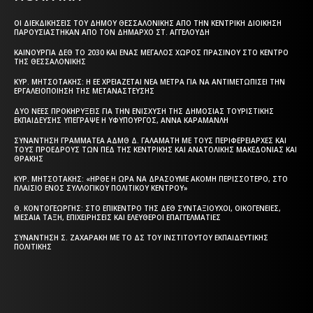
ΟΙ ΔΙΕΚΔΙΚΉΣΕΙΣ ΤΟΥ ΔΉΜΟΥ ΘΕΣΣΑΛΟΝΊΚΗΣ ΑΠΌ ΤΗΝ ΚΕΝΤΡΙΚΉ ΔΙΟΊΚΗΣΗ
ΠΑΡΟΥΣΙΆΣΤΗΚΑΝ ΑΠΌ ΤΟΝ ΔΉΜΑΡΧΟ ΣΤ. ΑΓΓΕΛΟΎΔΗ
ΚΑΙΝΟΎΡΓΙΑ ΔΕΘ ΤΟ 2030 ΚΑΙ ΈΝΑΣ ΜΕΓΆΛΟΣ ΧΏΡΟΣ ΠΡΑΣΊΝΟΥ ΣΤΟ ΚΈΝΤΡΟ
ΤΗΣ ΘΕΣΣΑΛΟΝΊΚΗΣ
ΚΥΡ. ΜΗΤΣΟΤΆΚΗΣ: Η ΕΕ ΧΡΕΙΆΖΕΤΑΙ ΝΈΑ ΜΈΤΡΑ ΓΙΑ ΝΑ ΑΝΤΙΜΕΤΩΠΊΣΕΙ ΤΗΝ
ΕΡΓΑΛΕΙΟΠΟΊΗΣΗ ΤΗΣ ΜΕΤΑΝΆΣΤΕΥΣΗΣ
ΔΎΟ ΝΈΕΣ ΠΡΟΚΗΡΎΞΕΙΣ ΓΙΑ ΤΗΝ ΕΝΊΣΧΥΣΗ ΤΗΣ ΔΗΜΌΣΙΑΣ ΤΟΥΡΙΣΤΙΚΉΣ
ΕΚΠΑΊΔΕΥΣΗΣ ΥΠΈΓΡΑΨΕ Η ΥΦΥΠΟΥΡΓΌΣ, ΆΝΝΑ ΚΑΡΑΜΑΝΛΉ
ΣΥΝΆΝΤΗΣΗ ΓΡΑΜΜΑΤΈΑ ΑΔΜΘ Δ. ΓΑΛΑΜΆΤΗ ΜΕ ΤΟΥΣ ΠΕΡΙΦΕΡΕΙΆΡΧΕΣ ΚΑΙ
ΤΟΥΣ ΠΡΟΈΔΡΟΥΣ ΤΩΝ ΠΕΔ ΤΗΣ ΚΕΝΤΡΙΚΉΣ ΚΑΙ ΑΝΑΤΟΛΙΚΉΣ ΜΑΚΕΔΟΝΊΑΣ ΚΑΙ
ΘΡΆΚΗΣ
ΚΥΡ. ΜΗΤΣΟΤΆΚΗΣ: «ΉΡΘΕ Η ΏΡΑ ΝΑ ΔΡΆΣΟΥΜΕ ΑΚΌΜΗ ΠΕΡΙΣΣΌΤΕΡΟ, ΣΤΟ
ΠΛΑΊΣΙΟ ΕΝΌΣ ΣΥΛΛΟΓΙΚΟΎ ΠΟΛΙΤΙΚΟΎ ΚΈΝΤΡΟΥ»
Θ. ΚΟΝΤΟΓΕΏΡΓΗΣ: ΣΤΟ ΕΠΊΚΕΝΤΡΟ ΤΗΣ ΔΕΘ ΣΥΝΤΑΞΙΟΎΧΟΙ, ΟΙΚΟΓΈΝΕΙΕΣ,
ΜΕΣΑΊΑ ΤΆΞΗ, ΕΠΙΧΕΙΡΉΣΕΙΣ ΚΑΙ ΕΛΕΎΘΕΡΟΙ ΕΠΑΓΓΕΛΜΑΤΊΕΣ
ΣΥΝΆΝΤΗΣΗ Σ. ΖΑΧΑΡΆΚΗ ΜΕ ΤΟ ΔΣ ΤΟΥ ΙΝΣΤΙΤΟΎΤΟΥ ΕΚΠΑΙΔΕΥΤΙΚΉΣ
ΠΟΛΙΤΙΚΉΣ