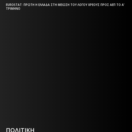
EUROSTAT: ΠΡΏΤΗ Η ΕΛΛΆΔΑ ΣΤΗ ΜΕΊΩΣΗ ΤΟΥ ΛΌΓΟΥ ΧΡΈΟΥΣ ΠΡΟΣ ΑΕΠ ΤΟ Α’
ΤΡΊΜΗΝΟ
Η ΘΕΣΣΑΛΟΝΙΚΗ ΣΗΜΕΡΑ - ΗΜΕΡΗΣΙΑ ΤΟΠΙΚΗ
ΕΦΗΜΕΡΙΔΑ ΤΗΣ ΘΕΣΣΑΛΟΝΙΚΗΣ
Η ΘΕΣΣΑΛΟΝΙΚΗ ΣΗΜΕΡΑ - ΗΜΕΡΗΣΙΑ ΤΟΠΙΚΗ
ΕΦΗΜΕΡΙΔΑ ΤΗΣ ΘΕΣΣΑΛΟΝΙΚΗΣ
Html code here! Replace this with any non empty text and
that's it.
ΠΟΛΙΤΙΚΗ