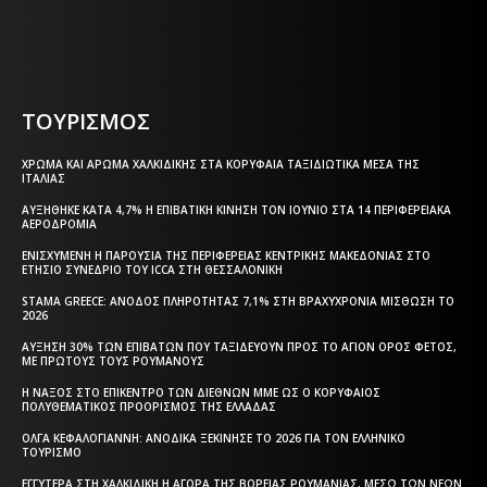
Η ΘΕΣΣΑΛΟΝΙΚΗ ΣΗΜΕΡΑ - ΗΜΕΡΗΣΙΑ ΤΟΠΙΚΗ
ΕΦΗΜΕΡΙΔΑ ΤΗΣ ΘΕΣΣΑΛΟΝΙΚΗΣ
ΤΟΥΡΙΣΜΟΣ
ΧΡΏΜΑ ΚΑΙ ΆΡΩΜΑ ΧΑΛΚΙΔΙΚΉΣ ΣΤΑ ΚΟΡΥΦΑΊΑ ΤΑΞΙΔΙΩΤΙΚΆ ΜΈΣΑ ΤΗΣ
ΙΤΑΛΊΑΣ
ΑΥΞΉΘΗΚΕ ΚΑΤΆ 4,7% Η ΕΠΙΒΑΤΙΚΉ ΚΊΝΗΣΗ ΤΟΝ ΙΟΎΝΙΟ ΣΤΑ 14 ΠΕΡΙΦΕΡΕΙΑΚΆ
ΑΕΡΟΔΡΌΜΙΑ
ΕΝΙΣΧΥΜΈΝΗ Η ΠΑΡΟΥΣΊΑ ΤΗΣ ΠΕΡΙΦΈΡΕΙΑΣ ΚΕΝΤΡΙΚΉΣ ΜΑΚΕΔΟΝΊΑΣ ΣΤΟ
ΕΤΉΣΙΟ ΣΥΝΈΔΡΙΟ ΤΟΥ ICCA ΣΤΗ ΘΕΣΣΑΛΟΝΊΚΗ
STAMA GREECE: ΆΝΟΔΟΣ ΠΛΗΡΌΤΗΤΑΣ 7,1% ΣΤΗ ΒΡΑΧΥΧΡΌΝΙΑ ΜΊΣΘΩΣΗ ΤΟ
2026
ΑΎΞΗΣΗ 30% ΤΩΝ ΕΠΙΒΑΤΏΝ ΠΟΥ ΤΑΞΙΔΕΎΟΥΝ ΠΡΟΣ ΤΟ ΆΓΙΟΝ ΌΡΟΣ ΦΈΤΟΣ,
ΜΕ ΠΡΏΤΟΥΣ ΤΟΥΣ ΡΟΥΜΆΝΟΥΣ
Η ΝΆΞΟΣ ΣΤΟ ΕΠΊΚΕΝΤΡΟ ΤΩΝ ΔΙΕΘΝΏΝ ΜΜΕ ΩΣ Ο ΚΟΡΥΦΑΊΟΣ
ΠΟΛΥΘΕΜΑΤΙΚΌΣ ΠΡΟΟΡΙΣΜΌΣ ΤΗΣ ΕΛΛΆΔΑΣ
ΌΛΓΑ ΚΕΦΑΛΟΓΙΆΝΝΗ: ΑΝΟΔΙΚΆ ΞΕΚΊΝΗΣΕ ΤΟ 2026 ΓΙΑ ΤΟΝ ΕΛΛΗΝΙΚΌ
ΤΟΥΡΙΣΜΌ
ΕΓΓΎΤΕΡΑ ΣΤΗ ΧΑΛΚΙΔΙΚΉ Η ΑΓΟΡΆ ΤΗΣ ΒΌΡΕΙΑΣ ΡΟΥΜΑΝΊΑΣ, ΜΈΣΩ ΤΩΝ ΝΈΩΝ