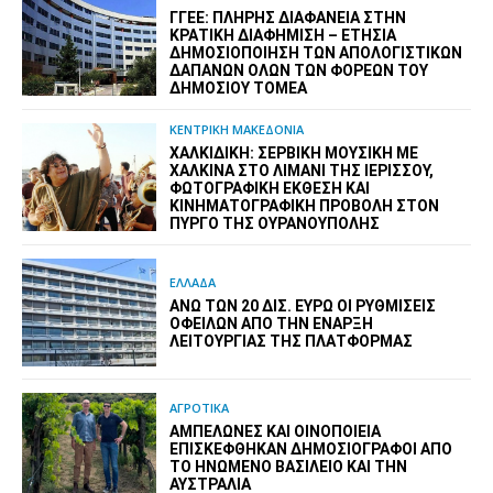
ΓΓΕΕ: ΠΛΉΡΗΣ ΔΙΑΦΆΝΕΙΑ ΣΤΗΝ
ΚΡΑΤΙΚΉ ΔΙΑΦΉΜΙΣΗ – EΤΉΣΙΑ
ΔΗΜΟΣΙΟΠΟΊΗΣΗ ΤΩΝ ΑΠΟΛΟΓΙΣΤΙΚΏΝ
ΔΑΠΑΝΏΝ ΌΛΩΝ ΤΩΝ ΦΟΡΈΩΝ ΤΟΥ
ΔΗΜΟΣΊΟΥ ΤΟΜΈΑ
ΚΕΝΤΡΙΚΗ ΜΑΚΕΔΟΝΙΑ
ΧΑΛΚΙΔΙΚΉ: ΣΕΡΒΙΚΉ ΜΟΥΣΙΚΉ ΜΕ
ΧΆΛΚΙΝΑ ΣΤΟ ΛΙΜΆΝΙ ΤΗΣ ΙΕΡΙΣΣΟΎ,
ΦΩΤΟΓΡΑΦΙΚΉ ΈΚΘΕΣΗ ΚΑΙ
ΚΙΝΗΜΑΤΟΓΡΑΦΙΚΉ ΠΡΟΒΟΛΉ ΣΤΟΝ
ΠΎΡΓΟ ΤΗΣ ΟΥΡΑΝΟΎΠΟΛΗΣ
ΕΛΛΑΔΑ
ΆΝΩ ΤΩΝ 20 ΔΙΣ. ΕΥΡΏ ΟΙ ΡΥΘΜΊΣΕΙΣ
ΟΦΕΙΛΏΝ ΑΠΌ ΤΗΝ ΈΝΑΡΞΗ
ΛΕΙΤΟΥΡΓΊΑΣ ΤΗΣ ΠΛΑΤΦΌΡΜΑΣ
ΑΓΡΟΤΙΚΑ
ΑΜΠΕΛΏΝΕΣ ΚΑΙ ΟΙΝΟΠΟΙΕΊΑ
ΕΠΙΣΚΈΦΘΗΚΑΝ ΔΗΜΟΣΙΟΓΡΆΦΟΙ ΑΠΌ
ΤΟ ΗΝΩΜΈΝΟ ΒΑΣΊΛΕΙΟ ΚΑΙ ΤΗΝ
ΑΥΣΤΡΑΛΊΑ