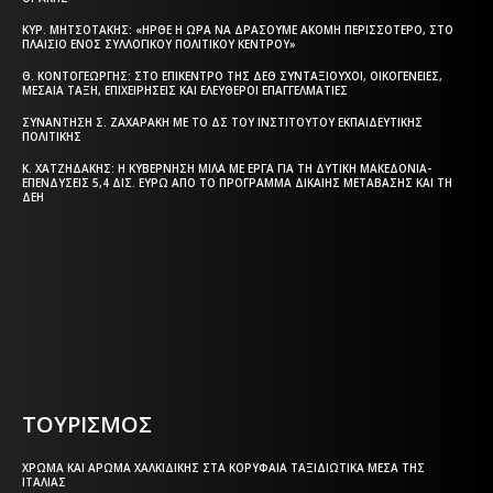
ΚΥΡ. ΜΗΤΣΟΤΆΚΗΣ: «ΉΡΘΕ Η ΏΡΑ ΝΑ ΔΡΆΣΟΥΜΕ ΑΚΌΜΗ ΠΕΡΙΣΣΌΤΕΡΟ, ΣΤΟ
ΠΛΑΊΣΙΟ ΕΝΌΣ ΣΥΛΛΟΓΙΚΟΎ ΠΟΛΙΤΙΚΟΎ ΚΈΝΤΡΟΥ»
Θ. ΚΟΝΤΟΓΕΏΡΓΗΣ: ΣΤΟ ΕΠΊΚΕΝΤΡΟ ΤΗΣ ΔΕΘ ΣΥΝΤΑΞΙΟΎΧΟΙ, ΟΙΚΟΓΈΝΕΙΕΣ,
ΜΕΣΑΊΑ ΤΆΞΗ, ΕΠΙΧΕΙΡΉΣΕΙΣ ΚΑΙ ΕΛΕΎΘΕΡΟΙ ΕΠΑΓΓΕΛΜΑΤΊΕΣ
ΣΥΝΆΝΤΗΣΗ Σ. ΖΑΧΑΡΆΚΗ ΜΕ ΤΟ ΔΣ ΤΟΥ ΙΝΣΤΙΤΟΎΤΟΥ ΕΚΠΑΙΔΕΥΤΙΚΉΣ
ΠΟΛΙΤΙΚΉΣ
Κ. ΧΑΤΖΗΔΆΚΗΣ: Η ΚΥΒΈΡΝΗΣΗ ΜΙΛΆ ΜΕ ΈΡΓΑ ΓΙΑ ΤΗ ΔΥΤΙΚΉ ΜΑΚΕΔΟΝΊΑ-
ΕΠΕΝΔΎΣΕΙΣ 5,4 ΔΙΣ. ΕΥΡΏ ΑΠΌ ΤΟ ΠΡΌΓΡΑΜΜΑ ΔΊΚΑΙΗΣ ΜΕΤΆΒΑΣΗΣ ΚΑΙ ΤΗ
ΔΕΗ
Η ΘΕΣΣΑΛΟΝΙΚΗ ΣΗΜΕΡΑ - ΗΜΕΡΗΣΙΑ ΤΟΠΙΚΗ
ΕΦΗΜΕΡΙΔΑ ΤΗΣ ΘΕΣΣΑΛΟΝΙΚΗΣ
ΤΟΥΡΙΣΜΟΣ
ΧΡΏΜΑ ΚΑΙ ΆΡΩΜΑ ΧΑΛΚΙΔΙΚΉΣ ΣΤΑ ΚΟΡΥΦΑΊΑ ΤΑΞΙΔΙΩΤΙΚΆ ΜΈΣΑ ΤΗΣ
ΙΤΑΛΊΑΣ