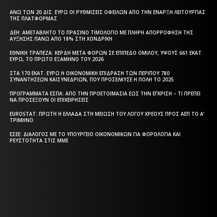
ΆΝΩ ΤΩΝ 20 ΔΙΣ. ΕΥΡΏ ΟΙ ΡΥΘΜΊΣΕΙΣ ΟΦΕΙΛΏΝ ΑΠΌ ΤΗΝ ΈΝΑΡΞΗ ΛΕΙΤΟΥΡΓΊΑΣ
ΤΗΣ ΠΛΑΤΦΌΡΜΑΣ
ΔΕΗ: ΑΜΕΤΆΒΛΗΤΟ ΤΟ ΠΡΆΣΙΝΟ ΤΙΜΟΛΌΓΙΟ ΜΕ ΠΛΉΡΗ ΑΠΟΡΡΌΦΗΣΗ ΤΗΣ
ΑΎΞΗΣΗΣ ΠΆΝΩ ΑΠΌ 18% ΣΤΗ ΧΟΝΔΡΙΚΉ
ΕΘΝΙΚΉ ΤΡΆΠΕΖΑ: ΚΈΡΔΗ ΜΕΤΆ ΦΌΡΩΝ ΣΕ ΕΠΊΠΕΔΟ ΟΜΊΛΟΥ, ΎΨΟΥΣ 661 ΕΚΑΤ.
ΕΥΡΏ, ΤΟ ΠΡΏΤΟ ΕΞΆΜΗΝΟ ΤΟΥ 2026
ΣΤΑ 170 ΕΚΑΤ. ΕΥΡΏ Η ΟΙΚΟΝΟΜΙΚΉ ΕΠΊΔΡΑΣΗ ΤΩΝ ΠΕΡΊΠΟΥ 780
ΣΥΝΑΝΤΉΣΕΩΝ ΚΑΙΣΥΝΕΔΡΊΩΝ, ΠΟΥ ΠΡΟΣΈΛΚΥΣΕ Η ΠΌΛΗ ΤΟ 2025
ΠΡΟΓΡΆΜΜΑΤΑ EΣΠΑ: ΑΠΌ ΤΗΝ ΠΡΟΕΤΟΙΜΑΣΊΑ ΈΩΣ ΤΗΝ ΈΓΚΡΙΣΗ – ΤΙ ΠΡΈΠΕΙ
ΝΑ ΠΡΟΣΈΞΟΥΝ ΟΙ ΕΠΙΧΕΙΡΉΣΕΙΣ
EUROSTAT: ΠΡΏΤΗ Η ΕΛΛΆΔΑ ΣΤΗ ΜΕΊΩΣΗ ΤΟΥ ΛΌΓΟΥ ΧΡΈΟΥΣ ΠΡΟΣ ΑΕΠ ΤΟ Α’
ΤΡΊΜΗΝΟ
ΕΣΕΕ: ΔΙΆΛΟΓΟΣ ΜΕ ΤΟ ΥΠΟΥΡΓΕΊΟ ΟΙΚΟΝΟΜΙΚΏΝ ΓΙΑ ΦΟΡΟΛΟΓΊΑ ΚΑΙ
ΡΕΥΣΤΌΤΗΤΑ ΣΤΙΣ ΜΜΕ
Η ΘΕΣΣΑΛΟΝΙΚΗ ΣΗΜΕΡΑ - ΗΜΕΡΗΣΙΑ ΤΟΠΙΚΗ