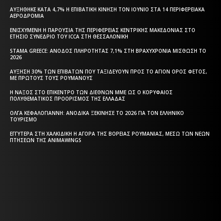
ΑΥΞΉΘΗΚΕ ΚΑΤΆ 4,7% Η ΕΠΙΒΑΤΙΚΉ ΚΊΝΗΣΗ ΤΟΝ ΙΟΎΝΙΟ ΣΤΑ 14 ΠΕΡΙΦΕΡΕΙΑΚΆ
ΑΕΡΟΔΡΌΜΙΑ
ΕΝΙΣΧΥΜΈΝΗ Η ΠΑΡΟΥΣΊΑ ΤΗΣ ΠΕΡΙΦΈΡΕΙΑΣ ΚΕΝΤΡΙΚΉΣ ΜΑΚΕΔΟΝΊΑΣ ΣΤΟ
ΕΤΉΣΙΟ ΣΥΝΈΔΡΙΟ ΤΟΥ ICCA ΣΤΗ ΘΕΣΣΑΛΟΝΊΚΗ
STAMA GREECE: ΆΝΟΔΟΣ ΠΛΗΡΌΤΗΤΑΣ 7,1% ΣΤΗ ΒΡΑΧΥΧΡΌΝΙΑ ΜΊΣΘΩΣΗ ΤΟ
2026
ΑΎΞΗΣΗ 30% ΤΩΝ ΕΠΙΒΑΤΏΝ ΠΟΥ ΤΑΞΙΔΕΎΟΥΝ ΠΡΟΣ ΤΟ ΆΓΙΟΝ ΌΡΟΣ ΦΈΤΟΣ,
ΜΕ ΠΡΏΤΟΥΣ ΤΟΥΣ ΡΟΥΜΆΝΟΥΣ
Η ΝΆΞΟΣ ΣΤΟ ΕΠΊΚΕΝΤΡΟ ΤΩΝ ΔΙΕΘΝΏΝ ΜΜΕ ΩΣ Ο ΚΟΡΥΦΑΊΟΣ
ΠΟΛΥΘΕΜΑΤΙΚΌΣ ΠΡΟΟΡΙΣΜΌΣ ΤΗΣ ΕΛΛΆΔΑΣ
ΌΛΓΑ ΚΕΦΑΛΟΓΙΆΝΝΗ: ΑΝΟΔΙΚΆ ΞΕΚΊΝΗΣΕ ΤΟ 2026 ΓΙΑ ΤΟΝ ΕΛΛΗΝΙΚΌ
ΤΟΥΡΙΣΜΌ
ΕΓΓΎΤΕΡΑ ΣΤΗ ΧΑΛΚΙΔΙΚΉ Η ΑΓΟΡΆ ΤΗΣ ΒΌΡΕΙΑΣ ΡΟΥΜΑΝΊΑΣ, ΜΈΣΩ ΤΩΝ ΝΈΩΝ
ΠΤΉΣΕΩΝ ΤΗΣ ANIMAWINGS
Η ΘΕΣΣΑΛΟΝΙΚΗ ΣΗΜΕΡΑ - ΗΜΕΡΗΣΙΑ ΤΟΠΙΚΗ