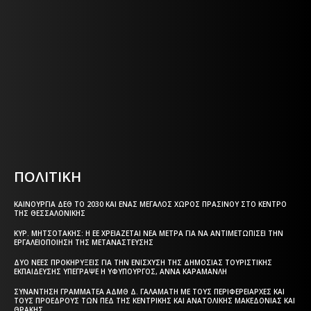
ΕΦΗΜΕΡΙΔΑ ΤΗΣ ΘΕΣΣΑΛΟΝΙΚΗΣ
Η ΘΕΣΣΑΛΟΝΙΚΗ ΣΗΜΕΡΑ - ΗΜΕΡΗΣΙΑ ΤΟΠΙΚΗ
ΕΦΗΜΕΡΙΔΑ ΤΗΣ ΘΕΣΣΑΛΟΝΙΚΗΣ
Html code here! Replace this with any non empty text and
that's it.
ΠΟΛΙΤΙΚΗ
ΚΑΙΝΟΎΡΓΙΑ ΔΕΘ ΤΟ 2030 ΚΑΙ ΈΝΑΣ ΜΕΓΆΛΟΣ ΧΏΡΟΣ ΠΡΑΣΊΝΟΥ ΣΤΟ ΚΈΝΤΡΟ
ΤΗΣ ΘΕΣΣΑΛΟΝΊΚΗΣ
ΚΥΡ. ΜΗΤΣΟΤΆΚΗΣ: Η ΕΕ ΧΡΕΙΆΖΕΤΑΙ ΝΈΑ ΜΈΤΡΑ ΓΙΑ ΝΑ ΑΝΤΙΜΕΤΩΠΊΣΕΙ ΤΗΝ
ΕΡΓΑΛΕΙΟΠΟΊΗΣΗ ΤΗΣ ΜΕΤΑΝΆΣΤΕΥΣΗΣ
ΔΎΟ ΝΈΕΣ ΠΡΟΚΗΡΎΞΕΙΣ ΓΙΑ ΤΗΝ ΕΝΊΣΧΥΣΗ ΤΗΣ ΔΗΜΌΣΙΑΣ ΤΟΥΡΙΣΤΙΚΉΣ
ΕΚΠΑΊΔΕΥΣΗΣ ΥΠΈΓΡΑΨΕ Η ΥΦΥΠΟΥΡΓΌΣ, ΆΝΝΑ ΚΑΡΑΜΑΝΛΉ
ΣΥΝΆΝΤΗΣΗ ΓΡΑΜΜΑΤΈΑ ΑΔΜΘ Δ. ΓΑΛΑΜΆΤΗ ΜΕ ΤΟΥΣ ΠΕΡΙΦΕΡΕΙΆΡΧΕΣ ΚΑΙ
ΤΟΥΣ ΠΡΟΈΔΡΟΥΣ ΤΩΝ ΠΕΔ ΤΗΣ ΚΕΝΤΡΙΚΉΣ ΚΑΙ ΑΝΑΤΟΛΙΚΉΣ ΜΑΚΕΔΟΝΊΑΣ ΚΑΙ
ΘΡΆΚΗΣ