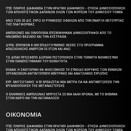
ΓΓΕΕ: ΠΛΉΡΗΣ ΔΙΑΦΆΝΕΙΑ ΣΤΗΝ ΚΡΑΤΙΚΉ ΔΙΑΦΉΜΙΣΗ – EΤΉΣΙΑ ΔΗΜΟΣΙΟΠΟΊΗΣΗ
ΤΩΝ ΑΠΟΛΟΓΙΣΤΙΚΏΝ ΔΑΠΑΝΏΝ ΌΛΩΝ ΤΩΝ ΦΟΡΈΩΝ ΤΟΥ ΔΗΜΟΣΊΟΥ ΤΟΜΈΑ
ΆΝΩ ΤΩΝ 20 ΔΙΣ. ΕΥΡΏ ΟΙ ΡΥΘΜΊΣΕΙΣ ΟΦΕΙΛΏΝ ΑΠΌ ΤΗΝ ΈΝΑΡΞΗ ΛΕΙΤΟΥΡΓΊΑΣ
ΤΗΣ ΠΛΑΤΦΌΡΜΑΣ
ΑΜΠΕΛΏΝΕΣ ΚΑΙ ΟΙΝΟΠΟΙΕΊΑ ΕΠΙΣΚΈΦΘΗΚΑΝ ΔΗΜΟΣΙΟΓΡΆΦΟΙ ΑΠΌ ΤΟ
ΗΝΩΜΈΝΟ ΒΑΣΊΛΕΙΟ ΚΑΙ ΤΗΝ ΑΥΣΤΡΑΛΊΑ
ΔΥΠΑ: ΕΠΙΠΛΈΟΝ 8.000 ΕΠΙΔΟΤΟΎΜΕΝΕΣ ΘΈΣΕΙΣ ΣΤΟ ΠΡΌΓΡΑΜΜΑ
ΑΠΑΣΧΌΛΗΣΗΣ ΑΝΈΡΓΩΝ 55 ΕΤΏΝ ΚΑΙ ΆΝΩ
ΤΟ ΔΙΠΑΕ ΠΡΟΣΦΈΡΕΙ ΔΩΡΕΆΝ ΠΙΣΤΟΠΟΊΗΣΗ ΣΤΗΝ ΤΕΧΝΗΤΉ ΝΟΗΜΟΣΎΝΗ
ΣΤΗΝ ΠΑΝΕΠΙΣΤΗΜΙΑΚΉ ΤΟΥ ΚΟΙΝΌΤΗΤΑ
ΕΟΚΑΝ: Η ΣΑΝΤΟΡΊΝΗ ΘΑ ΦΙΛΟΞΕΝΉΣΕΙ ΤΗ ΣΎΝΟΔΟ ΚΟΡΥΦΉΣ ΤΩΝ ΕΘΝΙΚΏΝ
ΟΡΓΑΝΙΣΜΏΝ ΑΝΤΙΝΤΌΠΙΝΓΚ ΚΕΝΤΡΙΚΉΣ ΚΑΙ ΑΝΑΤΟΛΙΚΉΣ ΕΥΡΏΠΗΣ
ΚΥΡ. ΜΗΤΣΟΤΆΚΗΣ: Η ΕΕ ΧΡΕΙΆΖΕΤΑΙ ΝΈΑ ΜΈΤΡΑ ΓΙΑ ΝΑ ΑΝΤΙΜΕΤΩΠΊΣΕΙ ΤΗΝ
ΕΡΓΑΛΕΙΟΠΟΊΗΣΗ ΤΗΣ ΜΕΤΑΝΆΣΤΕΥΣΗΣ
Ο ΕΛΛΗΝΙΚΌΣ ΑΜΠΕΛΏΝΑΣ ΜΠΡΟΣΤΆ ΣΕ ΜΙΑ ΚΑΛΉ ΧΡΟΝΙΆ, ΜΕ ΤΟ ΒΛΈΜΜΑ
ΣΤΟΝ ΚΑΙΡΌ ΚΑΙ ΤΗΝ ΚΑΤΑΝΆΛΩΣΗ
ΟΙΚΟΝΟΜΙΑ
ΓΓΕΕ: ΠΛΉΡΗΣ ΔΙΑΦΆΝΕΙΑ ΣΤΗΝ ΚΡΑΤΙΚΉ ΔΙΑΦΉΜΙΣΗ – EΤΉΣΙΑ ΔΗΜΟΣΙΟΠΟΊΗΣΗ
ΤΩΝ ΑΠΟΛΟΓΙΣΤΙΚΏΝ ΔΑΠΑΝΏΝ ΌΛΩΝ ΤΩΝ ΦΟΡΈΩΝ ΤΟΥ ΔΗΜΟΣΊΟΥ ΤΟΜΈΑ