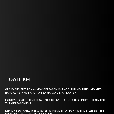
Η ΘΕΣΣΑΛΟΝΙΚΗ ΣΗΜΕΡΑ - ΗΜΕΡΗΣΙΑ ΤΟΠΙΚΗ
ΕΦΗΜΕΡΙΔΑ ΤΗΣ ΘΕΣΣΑΛΟΝΙΚΗΣ
Η ΘΕΣΣΑΛΟΝΙΚΗ ΣΗΜΕΡΑ - ΗΜΕΡΗΣΙΑ ΤΟΠΙΚΗ
ΕΦΗΜΕΡΙΔΑ ΤΗΣ ΘΕΣΣΑΛΟΝΙΚΗΣ
Html code here! Replace this with any non empty text and
that's it.
ΠΟΛΙΤΙΚΗ
ΟΙ ΔΙΕΚΔΙΚΉΣΕΙΣ ΤΟΥ ΔΉΜΟΥ ΘΕΣΣΑΛΟΝΊΚΗΣ ΑΠΌ ΤΗΝ ΚΕΝΤΡΙΚΉ ΔΙΟΊΚΗΣΗ
ΠΑΡΟΥΣΙΆΣΤΗΚΑΝ ΑΠΌ ΤΟΝ ΔΉΜΑΡΧΟ ΣΤ. ΑΓΓΕΛΟΎΔΗ
ΚΑΙΝΟΎΡΓΙΑ ΔΕΘ ΤΟ 2030 ΚΑΙ ΈΝΑΣ ΜΕΓΆΛΟΣ ΧΏΡΟΣ ΠΡΑΣΊΝΟΥ ΣΤΟ ΚΈΝΤΡΟ
ΤΗΣ ΘΕΣΣΑΛΟΝΊΚΗΣ
ΚΥΡ. ΜΗΤΣΟΤΆΚΗΣ: Η ΕΕ ΧΡΕΙΆΖΕΤΑΙ ΝΈΑ ΜΈΤΡΑ ΓΙΑ ΝΑ ΑΝΤΙΜΕΤΩΠΊΣΕΙ ΤΗΝ
ΕΡΓΑΛΕΙΟΠΟΊΗΣΗ ΤΗΣ ΜΕΤΑΝΆΣΤΕΥΣΗΣ