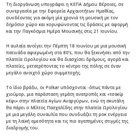
Τη διοργάνωση υπογράφει η ΚΕΠΑ Δήμου Βέροιας, σε
συνεργασία με την Εφορεία Αρχαιοτήτων Ημαθίας,
συνδέοντας για ακόμη μία χρονιά τη μουσική με τον
δημόσιο χώρο και κορυφώνοντας τις δράσεις με αφορμή
και την Παγκόσμια Ημέρα Μουσικής στις 21 Ιουνίου.
Η αυλαία ανοίγει την Πέμπτη 18 Ιουνίου με μια μουσική
πατινάδα αφιερωμένη στα 80’s, που θα ξεκινήσει από την
πλατεία Ωρολογίου και θα διασχίσει δρόμους, αγορά και
πλατείες, μετατρέποντας το κέντρο της πόλης σε έναν
μεγάλο ανοιχτό χώρο συμμετοχής.
Το ίδιο βράδυ, οι Polkar υπόσχονται -όπως πάντα με
χιούμορ, μια παράσταση γεμάτη ανατροπές και «τσακίρ
κέφι» στην πλατεία Αγίων Αναργύρων, ενώ τη σκυτάλη
θα πάρει ο Μίλτος Πασχαλίδης στην πλατεία Ωρολογίου
με μια μεγάλη συναυλία που συνδυάζει τη ροκ ενέργεια
με τη λαϊκή αμεσότητα και τις πιο αγαπημένες στιγμές της
διαδρομής του.