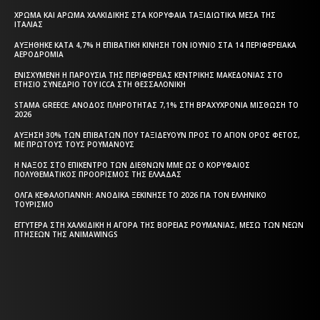
ΧΡΏΜΑ ΚΑΙ ΆΡΩΜΑ ΧΑΛΚΙΔΙΚΉΣ ΣΤΑ ΚΟΡΥΦΑΊΑ ΤΑΞΙΔΙΩΤΙΚΆ ΜΈΣΑ ΤΗΣ
ΙΤΑΛΊΑΣ
ΑΥΞΉΘΗΚΕ ΚΑΤΆ 4,7% Η ΕΠΙΒΑΤΙΚΉ ΚΊΝΗΣΗ ΤΟΝ ΙΟΎΝΙΟ ΣΤΑ 14 ΠΕΡΙΦΕΡΕΙΑΚΆ
ΑΕΡΟΔΡΌΜΙΑ
ΕΝΙΣΧΥΜΈΝΗ Η ΠΑΡΟΥΣΊΑ ΤΗΣ ΠΕΡΙΦΈΡΕΙΑΣ ΚΕΝΤΡΙΚΉΣ ΜΑΚΕΔΟΝΊΑΣ ΣΤΟ
ΕΤΉΣΙΟ ΣΥΝΈΔΡΙΟ ΤΟΥ ICCA ΣΤΗ ΘΕΣΣΑΛΟΝΊΚΗ
STAMA GREECE: ΆΝΟΔΟΣ ΠΛΗΡΌΤΗΤΑΣ 7,1% ΣΤΗ ΒΡΑΧΥΧΡΌΝΙΑ ΜΊΣΘΩΣΗ ΤΟ
2026
ΑΎΞΗΣΗ 30% ΤΩΝ ΕΠΙΒΑΤΏΝ ΠΟΥ ΤΑΞΙΔΕΎΟΥΝ ΠΡΟΣ ΤΟ ΆΓΙΟΝ ΌΡΟΣ ΦΈΤΟΣ,
ΜΕ ΠΡΏΤΟΥΣ ΤΟΥΣ ΡΟΥΜΆΝΟΥΣ
Η ΝΆΞΟΣ ΣΤΟ ΕΠΊΚΕΝΤΡΟ ΤΩΝ ΔΙΕΘΝΏΝ ΜΜΕ ΩΣ Ο ΚΟΡΥΦΑΊΟΣ
ΠΟΛΥΘΕΜΑΤΙΚΌΣ ΠΡΟΟΡΙΣΜΌΣ ΤΗΣ ΕΛΛΆΔΑΣ
ΌΛΓΑ ΚΕΦΑΛΟΓΙΆΝΝΗ: ΑΝΟΔΙΚΆ ΞΕΚΊΝΗΣΕ ΤΟ 2026 ΓΙΑ ΤΟΝ ΕΛΛΗΝΙΚΌ
ΤΟΥΡΙΣΜΌ
ΕΓΓΎΤΕΡΑ ΣΤΗ ΧΑΛΚΙΔΙΚΉ Η ΑΓΟΡΆ ΤΗΣ ΒΌΡΕΙΑΣ ΡΟΥΜΑΝΊΑΣ, ΜΈΣΩ ΤΩΝ ΝΈΩΝ
ΠΤΉΣΕΩΝ ΤΗΣ ANIMAWINGS