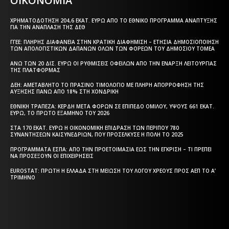
ΟΙΚΟΝΟΜΙΑ
ΧΡΗΜΑΤΟΔΌΤΗΣΗ 204,6 ΕΚΑΤ. ΕΥΡΏ ΑΠΌ ΤΟ ΕΘΝΙΚΌ ΠΡΌΓΡΑΜΜΑ ΑΝΆΠΤΥΞΗΣ
ΓΙΑ ΤΗΝ ΑΝΆΠΛΑΣΗ ΤΗΣ ΔΕΘ
ΓΓΕΕ: ΠΛΉΡΗΣ ΔΙΑΦΆΝΕΙΑ ΣΤΗΝ ΚΡΑΤΙΚΉ ΔΙΑΦΉΜΙΣΗ – EΤΉΣΙΑ ΔΗΜΟΣΙΟΠΟΊΗΣΗ
ΤΩΝ ΑΠΟΛΟΓΙΣΤΙΚΏΝ ΔΑΠΑΝΏΝ ΌΛΩΝ ΤΩΝ ΦΟΡΈΩΝ ΤΟΥ ΔΗΜΟΣΊΟΥ ΤΟΜΈΑ
ΆΝΩ ΤΩΝ 20 ΔΙΣ. ΕΥΡΏ ΟΙ ΡΥΘΜΊΣΕΙΣ ΟΦΕΙΛΏΝ ΑΠΌ ΤΗΝ ΈΝΑΡΞΗ ΛΕΙΤΟΥΡΓΊΑΣ
ΤΗΣ ΠΛΑΤΦΌΡΜΑΣ
ΔΕΗ: ΑΜΕΤΆΒΛΗΤΟ ΤΟ ΠΡΆΣΙΝΟ ΤΙΜΟΛΌΓΙΟ ΜΕ ΠΛΉΡΗ ΑΠΟΡΡΌΦΗΣΗ ΤΗΣ
ΑΎΞΗΣΗΣ ΠΆΝΩ ΑΠΌ 18% ΣΤΗ ΧΟΝΔΡΙΚΉ
ΕΘΝΙΚΉ ΤΡΆΠΕΖΑ: ΚΈΡΔΗ ΜΕΤΆ ΦΌΡΩΝ ΣΕ ΕΠΊΠΕΔΟ ΟΜΊΛΟΥ, ΎΨΟΥΣ 661 ΕΚΑΤ.
ΕΥΡΏ, ΤΟ ΠΡΏΤΟ ΕΞΆΜΗΝΟ ΤΟΥ 2026
ΣΤΑ 170 ΕΚΑΤ. ΕΥΡΏ Η ΟΙΚΟΝΟΜΙΚΉ ΕΠΊΔΡΑΣΗ ΤΩΝ ΠΕΡΊΠΟΥ 780
ΣΥΝΑΝΤΉΣΕΩΝ ΚΑΙΣΥΝΕΔΡΊΩΝ, ΠΟΥ ΠΡΟΣΈΛΚΥΣΕ Η ΠΌΛΗ ΤΟ 2025
ΠΡΟΓΡΆΜΜΑΤΑ EΣΠΑ: ΑΠΌ ΤΗΝ ΠΡΟΕΤΟΙΜΑΣΊΑ ΈΩΣ ΤΗΝ ΈΓΚΡΙΣΗ – ΤΙ ΠΡΈΠΕΙ
ΝΑ ΠΡΟΣΈΞΟΥΝ ΟΙ ΕΠΙΧΕΙΡΉΣΕΙΣ
EUROSTAT: ΠΡΏΤΗ Η ΕΛΛΆΔΑ ΣΤΗ ΜΕΊΩΣΗ ΤΟΥ ΛΌΓΟΥ ΧΡΈΟΥΣ ΠΡΟΣ ΑΕΠ ΤΟ Α’
ΤΡΊΜΗΝΟ