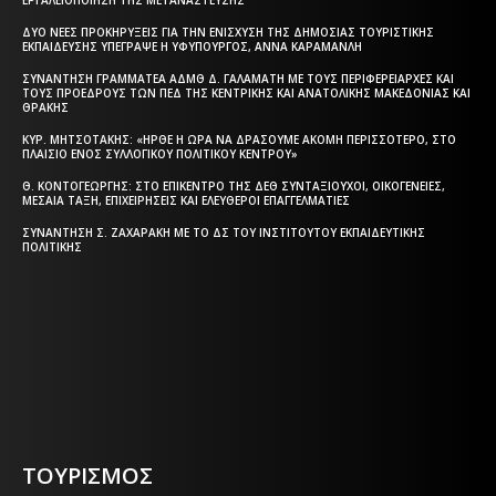
ΔΎΟ ΝΈΕΣ ΠΡΟΚΗΡΎΞΕΙΣ ΓΙΑ ΤΗΝ ΕΝΊΣΧΥΣΗ ΤΗΣ ΔΗΜΌΣΙΑΣ ΤΟΥΡΙΣΤΙΚΉΣ
ΕΚΠΑΊΔΕΥΣΗΣ ΥΠΈΓΡΑΨΕ Η ΥΦΥΠΟΥΡΓΌΣ, ΆΝΝΑ ΚΑΡΑΜΑΝΛΉ
ΣΥΝΆΝΤΗΣΗ ΓΡΑΜΜΑΤΈΑ ΑΔΜΘ Δ. ΓΑΛΑΜΆΤΗ ΜΕ ΤΟΥΣ ΠΕΡΙΦΕΡΕΙΆΡΧΕΣ ΚΑΙ
ΤΟΥΣ ΠΡΟΈΔΡΟΥΣ ΤΩΝ ΠΕΔ ΤΗΣ ΚΕΝΤΡΙΚΉΣ ΚΑΙ ΑΝΑΤΟΛΙΚΉΣ ΜΑΚΕΔΟΝΊΑΣ ΚΑΙ
ΘΡΆΚΗΣ
ΚΥΡ. ΜΗΤΣΟΤΆΚΗΣ: «ΉΡΘΕ Η ΏΡΑ ΝΑ ΔΡΆΣΟΥΜΕ ΑΚΌΜΗ ΠΕΡΙΣΣΌΤΕΡΟ, ΣΤΟ
ΠΛΑΊΣΙΟ ΕΝΌΣ ΣΥΛΛΟΓΙΚΟΎ ΠΟΛΙΤΙΚΟΎ ΚΈΝΤΡΟΥ»
Θ. ΚΟΝΤΟΓΕΏΡΓΗΣ: ΣΤΟ ΕΠΊΚΕΝΤΡΟ ΤΗΣ ΔΕΘ ΣΥΝΤΑΞΙΟΎΧΟΙ, ΟΙΚΟΓΈΝΕΙΕΣ,
ΜΕΣΑΊΑ ΤΆΞΗ, ΕΠΙΧΕΙΡΉΣΕΙΣ ΚΑΙ ΕΛΕΎΘΕΡΟΙ ΕΠΑΓΓΕΛΜΑΤΊΕΣ
ΣΥΝΆΝΤΗΣΗ Σ. ΖΑΧΑΡΆΚΗ ΜΕ ΤΟ ΔΣ ΤΟΥ ΙΝΣΤΙΤΟΎΤΟΥ ΕΚΠΑΙΔΕΥΤΙΚΉΣ
ΠΟΛΙΤΙΚΉΣ
Η ΘΕΣΣΑΛΟΝΙΚΗ ΣΗΜΕΡΑ - ΗΜΕΡΗΣΙΑ ΤΟΠΙΚΗ
ΕΦΗΜΕΡΙΔΑ ΤΗΣ ΘΕΣΣΑΛΟΝΙΚΗΣ
ΤΟΥΡΙΣΜΟΣ