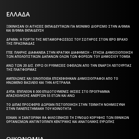
ΕΛΛΑΔΑ
ΞΕΚΊΝΗΣΑΝ ΟΙ ΑΙΤΉΣΕΙΣ ΕΚΠΑΙΔΕΥΤΙΚΏΝ ΓΙΑ ΜΌΝΙΜΟ ΔΙΟΡΙΣΜΌ ΣΤΗΝ Α/ΘΜΙΑ
ΚΑΙ Β/ΘΜΙΑ ΕΚΠΑΊΔΕΥΣΗ
ΔΡΆΜΑ: Η ΓΙΟΡΤΉ ΤΗΣ ΜΕΤΑΜΟΡΦΏΣΕΩΣ ΤΟΥ ΣΩΤΉΡΟΣ ΣΤΟΝ ΙΕΡΌ ΒΡΆΧΟ
ΤΗΣ ΠΡΑΣΙΝΆΔΑΣ
ΓΓΕΕ: ΠΛΉΡΗΣ ΔΙΑΦΆΝΕΙΑ ΣΤΗΝ ΚΡΑΤΙΚΉ ΔΙΑΦΉΜΙΣΗ – EΤΉΣΙΑ ΔΗΜΟΣΙΟΠΟΊΗΣΗ
ΤΩΝ ΑΠΟΛΟΓΙΣΤΙΚΏΝ ΔΑΠΑΝΏΝ ΌΛΩΝ ΤΩΝ ΦΟΡΈΩΝ ΤΟΥ ΔΗΜΟΣΊΟΥ ΤΟΜΈΑ
ΆΝΩ ΤΩΝ 20 ΔΙΣ. ΕΥΡΏ ΟΙ ΡΥΘΜΊΣΕΙΣ ΟΦΕΙΛΏΝ ΑΠΌ ΤΗΝ ΈΝΑΡΞΗ ΛΕΙΤΟΥΡΓΊΑΣ
ΤΗΣ ΠΛΑΤΦΌΡΜΑΣ
ΑΜΠΕΛΏΝΕΣ ΚΑΙ ΟΙΝΟΠΟΙΕΊΑ ΕΠΙΣΚΈΦΘΗΚΑΝ ΔΗΜΟΣΙΟΓΡΆΦΟΙ ΑΠΌ ΤΟ
ΗΝΩΜΈΝΟ ΒΑΣΊΛΕΙΟ ΚΑΙ ΤΗΝ ΑΥΣΤΡΑΛΊΑ
ΔΥΠΑ: ΕΠΙΠΛΈΟΝ 8.000 ΕΠΙΔΟΤΟΎΜΕΝΕΣ ΘΈΣΕΙΣ ΣΤΟ ΠΡΌΓΡΑΜΜΑ
ΑΠΑΣΧΌΛΗΣΗΣ ΑΝΈΡΓΩΝ 55 ΕΤΏΝ ΚΑΙ ΆΝΩ
ΤΟ ΔΙΠΑΕ ΠΡΟΣΦΈΡΕΙ ΔΩΡΕΆΝ ΠΙΣΤΟΠΟΊΗΣΗ ΣΤΗΝ ΤΕΧΝΗΤΉ ΝΟΗΜΟΣΎΝΗ
ΣΤΗΝ ΠΑΝΕΠΙΣΤΗΜΙΑΚΉ ΤΟΥ ΚΟΙΝΌΤΗΤΑ
ΕΟΚΑΝ: Η ΣΑΝΤΟΡΊΝΗ ΘΑ ΦΙΛΟΞΕΝΉΣΕΙ ΤΗ ΣΎΝΟΔΟ ΚΟΡΥΦΉΣ ΤΩΝ ΕΘΝΙΚΏΝ
ΟΡΓΑΝΙΣΜΏΝ ΑΝΤΙΝΤΌΠΙΝΓΚ ΚΕΝΤΡΙΚΉΣ ΚΑΙ ΑΝΑΤΟΛΙΚΉΣ ΕΥΡΏΠΗΣ