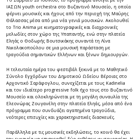
ΙΑΣΩΝ youth orchestra στο Βυζαντινό Μουσείο, η οποία
φέρνει μουσικές και ήχους από την περιοχή της Μαύρης
Θάλασσας μέσα από μια νέα γενιά μουσικών. Ακολουθεί
το Trio Anima με κινηματογραφικές και διαχρονικές
μελωδίες στον χώρο της Υπαπαντής, ενώ στην πλατεία
Εληάς ο Θοδωρής Βουτσικάκης συναντά τη Λίνα
Νικολακοπούλου σε μια μουσική παράσταση με
τραγούδια σημαντικών Ελλήνων και ξένων δημιουργών.
Η τελευταία ημέρα του φεστιβάλ ξεκινά με το Μαθητικό
Σύνολο Εγχόρδων του Δημοτικού Ωδείου Βέροιας στο
Αρχοντικό Σαράφογλου, συνεχίζεται με τους Kadinelia
και τον ιδιαίτερο progressive folk ήχο τους στο Βυζαντινό
Μουσείο και ολοκληρώνεται με τη μεγάλη συναυλία της
Ελεονώρας Ζουγανέλη στην πλατεία Εληάς, μέσα από ένα
πρόγραμμα που συνδυάζει αγαπημένα τραγούδια,
νεότερες επιτυχίες και χαρακτηριστικές διασκευές.
Παράλληλα με τις μουσικές εκδηλώσεις, το κοινό θα έχει
την ευκαιρία να επισκεφθεί δύο εκθέσεις φωτογραφίας. Η