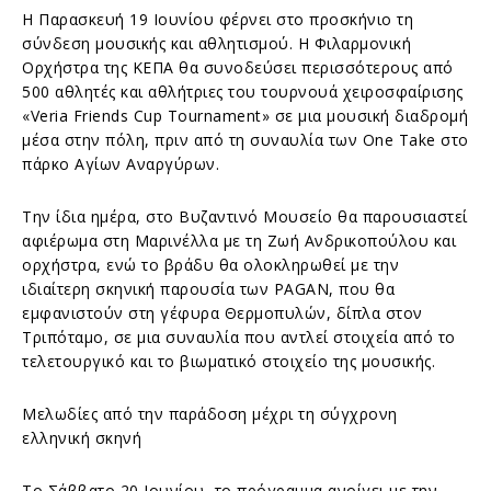
Η Παρασκευή 19 Ιουνίου φέρνει στο προσκήνιο τη
σύνδεση μουσικής και αθλητισμού. Η Φιλαρμονική
Ορχήστρα της ΚΕΠΑ θα συνοδεύσει περισσότερους από
500 αθλητές και αθλήτριες του τουρνουά χειροσφαίρισης
«Veria Friends Cup Tournament» σε μια μουσική διαδρομή
μέσα στην πόλη, πριν από τη συναυλία των One Take στο
πάρκο Αγίων Αναργύρων.
Την ίδια ημέρα, στο Βυζαντινό Μουσείο θα παρουσιαστεί
αφιέρωμα στη Μαρινέλλα με τη Ζωή Ανδρικοπούλου και
ορχήστρα, ενώ το βράδυ θα ολοκληρωθεί με την
ιδιαίτερη σκηνική παρουσία των PAGAN, που θα
εμφανιστούν στη γέφυρα Θερμοπυλών, δίπλα στον
Τριπόταμο, σε μια συναυλία που αντλεί στοιχεία από το
τελετουργικό και το βιωματικό στοιχείο της μουσικής.
Μελωδίες από την παράδοση μέχρι τη σύγχρονη
ελληνική σκηνή
Το Σάββατο 20 Ιουνίου, το πρόγραμμα ανοίγει με την