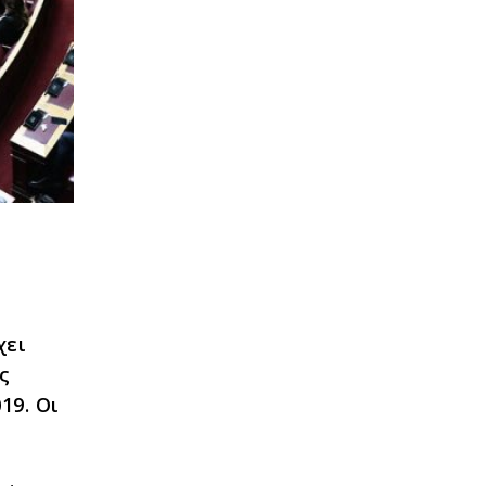
χει
ς
19. Οι