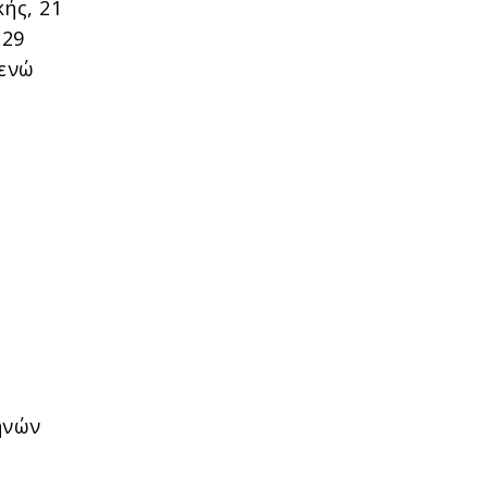
ής, 21
 29
 ενώ
ηνών