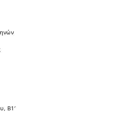
θηνών
ς
υ, Β1′