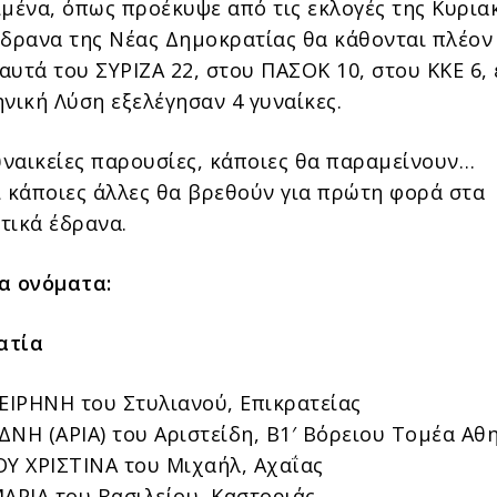
μένα, όπως προέκυψε από τις εκλογές της Κυριακ
έδρανα της Νέας Δημοκρατίας θα κάθονται πλέον
 αυτά του ΣΥΡΙΖΑ 22, στου ΠΑΣΟΚ 10, στου ΚΚΕ 6,
νική Λύση εξελέγησαν 4 γυναίκες.
γυναικείες παρουσίες, κάποιες θα παραμείνουν…
ι κάποιες άλλες θα βρεθούν για πρώτη φορά στα
τικά έδρανα.
α ονόματα:
ατία
ΙΡΗΝΗ του Στυλιανού, Επικρατείας
ΔΝΗ (ΑΡΙΑ) του Αριστείδη, Β1′ Βόρειου Τομέα Αθ
 ΧΡΙΣΤΙΝΑ του Μιχαήλ, Αχαΐας
ΡΙΑ του Βασιλείου, Καστοριάς