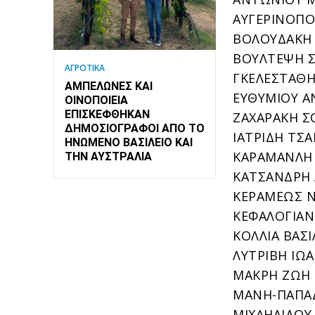
ΑΥΓΕΡΙΝΟΠΟ
ΒΟΛΟΥΔΑΚΗ Σ
ΒΟΥΛΤΕΨΗ ΣΟ
ΑΓΡΟΤΙΚΑ
ΓΚΕΛΕΣΤΑΘΗ 
ΑΜΠΕΛΏΝΕΣ ΚΑΙ
ΕΥΘΥΜΙΟΥ ΑΝ
ΟΙΝΟΠΟΙΕΊΑ
ΕΠΙΣΚΈΦΘΗΚΑΝ
ΖΑΧΑΡΑΚΗ ΣΟ
ΔΗΜΟΣΙΟΓΡΆΦΟΙ ΑΠΌ ΤΟ
ΙΑΤΡΙΔΗ ΤΣΑ
ΗΝΩΜΈΝΟ ΒΑΣΊΛΕΙΟ ΚΑΙ
ΚΑΡΑΜΑΝΛΗ Α
ΤΗΝ ΑΥΣΤΡΑΛΊΑ
ΚΑΤΣΑΝΔΡΗ Α
ΚΕΡΑΜΕΩΣ ΝΙ
ΚΕΦΑΛΟΓΙΑΝΝ
ΚΟΛΛΙΑ ΒΑΣΙΛ
ΛΥΤΡΙΒΗ ΙΩΑ
ΜΑΚΡΗ ΖΩΗ (
ΜΑΝΗ-ΠΑΠΑΔ
ΜΙΧΑΗΛΙΔΟΥ 