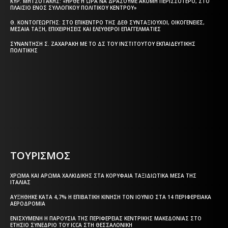
ΚΥΡ. ΜΗΤΣΟΤΆΚΗΣ: «ΉΡΘΕ Η ΏΡΑ ΝΑ ΔΡΆΣΟΥΜΕ ΑΚΌΜΗ ΠΕΡΙΣΣΌΤΕΡΟ, ΣΤΟ
ΠΛΑΊΣΙΟ ΕΝΌΣ ΣΥΛΛΟΓΙΚΟΎ ΠΟΛΙΤΙΚΟΎ ΚΈΝΤΡΟΥ»
Θ. ΚΟΝΤΟΓΕΏΡΓΗΣ: ΣΤΟ ΕΠΊΚΕΝΤΡΟ ΤΗΣ ΔΕΘ ΣΥΝΤΑΞΙΟΎΧΟΙ, ΟΙΚΟΓΈΝΕΙΕΣ,
ΜΕΣΑΊΑ ΤΆΞΗ, ΕΠΙΧΕΙΡΉΣΕΙΣ ΚΑΙ ΕΛΕΎΘΕΡΟΙ ΕΠΑΓΓΕΛΜΑΤΊΕΣ
ΣΥΝΆΝΤΗΣΗ Σ. ΖΑΧΑΡΆΚΗ ΜΕ ΤΟ ΔΣ ΤΟΥ ΙΝΣΤΙΤΟΎΤΟΥ ΕΚΠΑΙΔΕΥΤΙΚΉΣ
ΠΟΛΙΤΙΚΉΣ
Η ΘΕΣΣΑΛΟΝΙΚΗ ΣΗΜΕΡΑ - ΗΜΕΡΗΣΙΑ ΤΟΠΙΚΗ
ΕΦΗΜΕΡΙΔΑ ΤΗΣ ΘΕΣΣΑΛΟΝΙΚΗΣ
ΤΟΥΡΙΣΜΟΣ
ΧΡΏΜΑ ΚΑΙ ΆΡΩΜΑ ΧΑΛΚΙΔΙΚΉΣ ΣΤΑ ΚΟΡΥΦΑΊΑ ΤΑΞΙΔΙΩΤΙΚΆ ΜΈΣΑ ΤΗΣ
ΙΤΑΛΊΑΣ
ΑΥΞΉΘΗΚΕ ΚΑΤΆ 4,7% Η ΕΠΙΒΑΤΙΚΉ ΚΊΝΗΣΗ ΤΟΝ ΙΟΎΝΙΟ ΣΤΑ 14 ΠΕΡΙΦΕΡΕΙΑΚΆ
ΑΕΡΟΔΡΌΜΙΑ
ΕΝΙΣΧΥΜΈΝΗ Η ΠΑΡΟΥΣΊΑ ΤΗΣ ΠΕΡΙΦΈΡΕΙΑΣ ΚΕΝΤΡΙΚΉΣ ΜΑΚΕΔΟΝΊΑΣ ΣΤΟ
ΕΤΉΣΙΟ ΣΥΝΈΔΡΙΟ ΤΟΥ ICCA ΣΤΗ ΘΕΣΣΑΛΟΝΊΚΗ