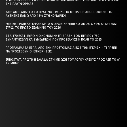
ΤΗΣ ΠΛΑΤΦΌΡΜΑΣ
ΔΕΗ: ΑΜΕΤΆΒΛΗΤΟ ΤΟ ΠΡΆΣΙΝΟ ΤΙΜΟΛΌΓΙΟ ΜΕ ΠΛΉΡΗ ΑΠΟΡΡΌΦΗΣΗ ΤΗΣ
ΑΎΞΗΣΗΣ ΠΆΝΩ ΑΠΌ 18% ΣΤΗ ΧΟΝΔΡΙΚΉ
ΕΘΝΙΚΉ ΤΡΆΠΕΖΑ: ΚΈΡΔΗ ΜΕΤΆ ΦΌΡΩΝ ΣΕ ΕΠΊΠΕΔΟ ΟΜΊΛΟΥ, ΎΨΟΥΣ 661 ΕΚΑΤ.
ΕΥΡΏ, ΤΟ ΠΡΏΤΟ ΕΞΆΜΗΝΟ ΤΟΥ 2026
ΣΤΑ 170 ΕΚΑΤ. ΕΥΡΏ Η ΟΙΚΟΝΟΜΙΚΉ ΕΠΊΔΡΑΣΗ ΤΩΝ ΠΕΡΊΠΟΥ 780
ΣΥΝΑΝΤΉΣΕΩΝ ΚΑΙΣΥΝΕΔΡΊΩΝ, ΠΟΥ ΠΡΟΣΈΛΚΥΣΕ Η ΠΌΛΗ ΤΟ 2025
ΠΡΟΓΡΆΜΜΑΤΑ EΣΠΑ: ΑΠΌ ΤΗΝ ΠΡΟΕΤΟΙΜΑΣΊΑ ΈΩΣ ΤΗΝ ΈΓΚΡΙΣΗ – ΤΙ ΠΡΈΠΕΙ
ΝΑ ΠΡΟΣΈΞΟΥΝ ΟΙ ΕΠΙΧΕΙΡΉΣΕΙΣ
EUROSTAT: ΠΡΏΤΗ Η ΕΛΛΆΔΑ ΣΤΗ ΜΕΊΩΣΗ ΤΟΥ ΛΌΓΟΥ ΧΡΈΟΥΣ ΠΡΟΣ ΑΕΠ ΤΟ Α’
ΤΡΊΜΗΝΟ
Η ΘΕΣΣΑΛΟΝΙΚΗ ΣΗΜΕΡΑ - ΗΜΕΡΗΣΙΑ ΤΟΠΙΚΗ
ΕΦΗΜΕΡΙΔΑ ΤΗΣ ΘΕΣΣΑΛΟΝΙΚΗΣ