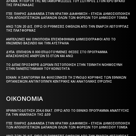
ΔΡΆΜΑ: Η ΓΙΟΡΤΉ ΤΗΣ ΜΕΤΑΜΟΡΦΏΣΕΩΣ ΤΟΥ ΣΩΤΉΡΟΣ ΣΤΟΝ ΙΕΡΌ ΒΡΆΧΟ
ΤΗΣ ΠΡΑΣΙΝΆΔΑΣ
ΓΓΕΕ: ΠΛΉΡΗΣ ΔΙΑΦΆΝΕΙΑ ΣΤΗΝ ΚΡΑΤΙΚΉ ΔΙΑΦΉΜΙΣΗ – EΤΉΣΙΑ ΔΗΜΟΣΙΟΠΟΊΗΣΗ
ΤΩΝ ΑΠΟΛΟΓΙΣΤΙΚΏΝ ΔΑΠΑΝΏΝ ΌΛΩΝ ΤΩΝ ΦΟΡΈΩΝ ΤΟΥ ΔΗΜΟΣΊΟΥ ΤΟΜΈΑ
ΆΝΩ ΤΩΝ 20 ΔΙΣ. ΕΥΡΏ ΟΙ ΡΥΘΜΊΣΕΙΣ ΟΦΕΙΛΏΝ ΑΠΌ ΤΗΝ ΈΝΑΡΞΗ ΛΕΙΤΟΥΡΓΊΑΣ
ΤΗΣ ΠΛΑΤΦΌΡΜΑΣ
ΑΜΠΕΛΏΝΕΣ ΚΑΙ ΟΙΝΟΠΟΙΕΊΑ ΕΠΙΣΚΈΦΘΗΚΑΝ ΔΗΜΟΣΙΟΓΡΆΦΟΙ ΑΠΌ ΤΟ
ΗΝΩΜΈΝΟ ΒΑΣΊΛΕΙΟ ΚΑΙ ΤΗΝ ΑΥΣΤΡΑΛΊΑ
ΔΥΠΑ: ΕΠΙΠΛΈΟΝ 8.000 ΕΠΙΔΟΤΟΎΜΕΝΕΣ ΘΈΣΕΙΣ ΣΤΟ ΠΡΌΓΡΑΜΜΑ
ΑΠΑΣΧΌΛΗΣΗΣ ΑΝΈΡΓΩΝ 55 ΕΤΏΝ ΚΑΙ ΆΝΩ
ΤΟ ΔΙΠΑΕ ΠΡΟΣΦΈΡΕΙ ΔΩΡΕΆΝ ΠΙΣΤΟΠΟΊΗΣΗ ΣΤΗΝ ΤΕΧΝΗΤΉ ΝΟΗΜΟΣΎΝΗ
ΣΤΗΝ ΠΑΝΕΠΙΣΤΗΜΙΑΚΉ ΤΟΥ ΚΟΙΝΌΤΗΤΑ
ΕΟΚΑΝ: Η ΣΑΝΤΟΡΊΝΗ ΘΑ ΦΙΛΟΞΕΝΉΣΕΙ ΤΗ ΣΎΝΟΔΟ ΚΟΡΥΦΉΣ ΤΩΝ ΕΘΝΙΚΏΝ
ΟΡΓΑΝΙΣΜΏΝ ΑΝΤΙΝΤΌΠΙΝΓΚ ΚΕΝΤΡΙΚΉΣ ΚΑΙ ΑΝΑΤΟΛΙΚΉΣ ΕΥΡΏΠΗΣ
ΟΙΚΟΝΟΜΙΑ
ΧΡΗΜΑΤΟΔΌΤΗΣΗ 204,6 ΕΚΑΤ. ΕΥΡΏ ΑΠΌ ΤΟ ΕΘΝΙΚΌ ΠΡΌΓΡΑΜΜΑ ΑΝΆΠΤΥΞΗΣ
ΓΙΑ ΤΗΝ ΑΝΆΠΛΑΣΗ ΤΗΣ ΔΕΘ
ΓΓΕΕ: ΠΛΉΡΗΣ ΔΙΑΦΆΝΕΙΑ ΣΤΗΝ ΚΡΑΤΙΚΉ ΔΙΑΦΉΜΙΣΗ – EΤΉΣΙΑ ΔΗΜΟΣΙΟΠΟΊΗΣΗ
ΤΩΝ ΑΠΟΛΟΓΙΣΤΙΚΏΝ ΔΑΠΑΝΏΝ ΌΛΩΝ ΤΩΝ ΦΟΡΈΩΝ ΤΟΥ ΔΗΜΟΣΊΟΥ ΤΟΜΈΑ
ΆΝΩ ΤΩΝ 20 ΔΙΣ. ΕΥΡΏ ΟΙ ΡΥΘΜΊΣΕΙΣ ΟΦΕΙΛΏΝ ΑΠΌ ΤΗΝ ΈΝΑΡΞΗ ΛΕΙΤΟΥΡΓΊΑΣ