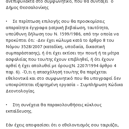
ανεπιφύλακτα στο συμφωνητικό, που θα συντάξει ο
Δήμος Θεσσαλονίκης
• Σε περίπτωση επιλογής σου θα προσκομίσεις
απαραίτητα έγγραφα (ιατρική βεβαίωση, ταυτότητα,
υπεύθυνη δήλωση του Ν. 1599/1986, από την οποία να
προκύπτει ότι: -Δεν έχει κώλυμα κατά το άρθρο 8 του
Νόμου 3528/2007 (καταδίκη, υποδικία, δικαστική
συμπαράστασης), ή ότι έχει εκτίσει την ποινή ή τα μέτρα
ασφαλείας που του/της έχουν επιβληθεί, ή ότι έχουν
αρθεί ή έχει απολυθεί με όρους(Ν. 2207/1994 άρθρο 4
παρ. 6). -Ό,τι η απασχόλησή του/της θα παρέχεται
εθελοντικά και στο συμφωνητικό που θα υπογραφεί δεν
υποκρύπτεται εξαρτημένη εργασία – Συμπλήρωση Κώδικα
Δεοντολογίας.
• Στη συνέχεια θα παρακολουθήσεις κύκλους
εκπαίδευσης.
Εάν έχεις αποφασίσει ότι ο εθελοντισμός σου ταιριάζει,