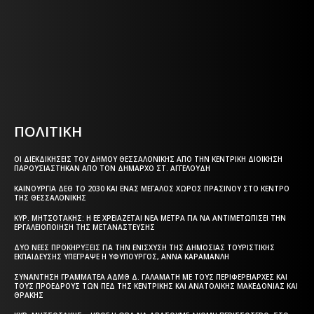
Η ΘΕΣΣΑΛΟΝΙΚΗ ΣΗΜΕΡΑ - ΗΜΕΡΗΣΙΑ ΤΟΠΙΚΗ
ΕΦΗΜΕΡΙΔΑ ΤΗΣ ΘΕΣΣΑΛΟΝΙΚΗΣ
Html code here! Replace this with any non empty text and
that's it.
ΠΟΛΙΤΙΚΗ
ΟΙ ΔΙΕΚΔΙΚΉΣΕΙΣ ΤΟΥ ΔΉΜΟΥ ΘΕΣΣΑΛΟΝΊΚΗΣ ΑΠΌ ΤΗΝ ΚΕΝΤΡΙΚΉ ΔΙΟΊΚΗΣΗ
ΠΑΡΟΥΣΙΆΣΤΗΚΑΝ ΑΠΌ ΤΟΝ ΔΉΜΑΡΧΟ ΣΤ. ΑΓΓΕΛΟΎΔΗ
ΚΑΙΝΟΎΡΓΙΑ ΔΕΘ ΤΟ 2030 ΚΑΙ ΈΝΑΣ ΜΕΓΆΛΟΣ ΧΏΡΟΣ ΠΡΑΣΊΝΟΥ ΣΤΟ ΚΈΝΤΡΟ
ΤΗΣ ΘΕΣΣΑΛΟΝΊΚΗΣ
ΚΥΡ. ΜΗΤΣΟΤΆΚΗΣ: Η ΕΕ ΧΡΕΙΆΖΕΤΑΙ ΝΈΑ ΜΈΤΡΑ ΓΙΑ ΝΑ ΑΝΤΙΜΕΤΩΠΊΣΕΙ ΤΗΝ
ΕΡΓΑΛΕΙΟΠΟΊΗΣΗ ΤΗΣ ΜΕΤΑΝΆΣΤΕΥΣΗΣ
ΔΎΟ ΝΈΕΣ ΠΡΟΚΗΡΎΞΕΙΣ ΓΙΑ ΤΗΝ ΕΝΊΣΧΥΣΗ ΤΗΣ ΔΗΜΌΣΙΑΣ ΤΟΥΡΙΣΤΙΚΉΣ
ΕΚΠΑΊΔΕΥΣΗΣ ΥΠΈΓΡΑΨΕ Η ΥΦΥΠΟΥΡΓΌΣ, ΆΝΝΑ ΚΑΡΑΜΑΝΛΉ
ΣΥΝΆΝΤΗΣΗ ΓΡΑΜΜΑΤΈΑ ΑΔΜΘ Δ. ΓΑΛΑΜΆΤΗ ΜΕ ΤΟΥΣ ΠΕΡΙΦΕΡΕΙΆΡΧΕΣ ΚΑΙ
ΤΟΥΣ ΠΡΟΈΔΡΟΥΣ ΤΩΝ ΠΕΔ ΤΗΣ ΚΕΝΤΡΙΚΉΣ ΚΑΙ ΑΝΑΤΟΛΙΚΉΣ ΜΑΚΕΔΟΝΊΑΣ ΚΑΙ
ΘΡΆΚΗΣ