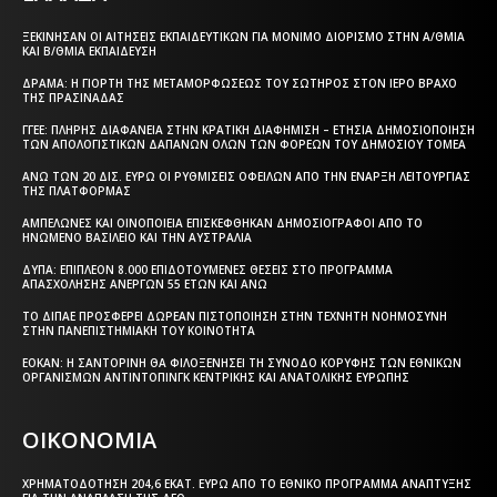
ΞΕΚΊΝΗΣΑΝ ΟΙ ΑΙΤΉΣΕΙΣ ΕΚΠΑΙΔΕΥΤΙΚΏΝ ΓΙΑ ΜΌΝΙΜΟ ΔΙΟΡΙΣΜΌ ΣΤΗΝ Α/ΘΜΙΑ
ΚΑΙ Β/ΘΜΙΑ ΕΚΠΑΊΔΕΥΣΗ
ΔΡΆΜΑ: Η ΓΙΟΡΤΉ ΤΗΣ ΜΕΤΑΜΟΡΦΏΣΕΩΣ ΤΟΥ ΣΩΤΉΡΟΣ ΣΤΟΝ ΙΕΡΌ ΒΡΆΧΟ
ΤΗΣ ΠΡΑΣΙΝΆΔΑΣ
ΓΓΕΕ: ΠΛΉΡΗΣ ΔΙΑΦΆΝΕΙΑ ΣΤΗΝ ΚΡΑΤΙΚΉ ΔΙΑΦΉΜΙΣΗ – EΤΉΣΙΑ ΔΗΜΟΣΙΟΠΟΊΗΣΗ
ΤΩΝ ΑΠΟΛΟΓΙΣΤΙΚΏΝ ΔΑΠΑΝΏΝ ΌΛΩΝ ΤΩΝ ΦΟΡΈΩΝ ΤΟΥ ΔΗΜΟΣΊΟΥ ΤΟΜΈΑ
ΆΝΩ ΤΩΝ 20 ΔΙΣ. ΕΥΡΏ ΟΙ ΡΥΘΜΊΣΕΙΣ ΟΦΕΙΛΏΝ ΑΠΌ ΤΗΝ ΈΝΑΡΞΗ ΛΕΙΤΟΥΡΓΊΑΣ
ΤΗΣ ΠΛΑΤΦΌΡΜΑΣ
ΑΜΠΕΛΏΝΕΣ ΚΑΙ ΟΙΝΟΠΟΙΕΊΑ ΕΠΙΣΚΈΦΘΗΚΑΝ ΔΗΜΟΣΙΟΓΡΆΦΟΙ ΑΠΌ ΤΟ
ΗΝΩΜΈΝΟ ΒΑΣΊΛΕΙΟ ΚΑΙ ΤΗΝ ΑΥΣΤΡΑΛΊΑ
ΔΥΠΑ: ΕΠΙΠΛΈΟΝ 8.000 ΕΠΙΔΟΤΟΎΜΕΝΕΣ ΘΈΣΕΙΣ ΣΤΟ ΠΡΌΓΡΑΜΜΑ
ΑΠΑΣΧΌΛΗΣΗΣ ΑΝΈΡΓΩΝ 55 ΕΤΏΝ ΚΑΙ ΆΝΩ
ΤΟ ΔΙΠΑΕ ΠΡΟΣΦΈΡΕΙ ΔΩΡΕΆΝ ΠΙΣΤΟΠΟΊΗΣΗ ΣΤΗΝ ΤΕΧΝΗΤΉ ΝΟΗΜΟΣΎΝΗ
ΣΤΗΝ ΠΑΝΕΠΙΣΤΗΜΙΑΚΉ ΤΟΥ ΚΟΙΝΌΤΗΤΑ
ΕΟΚΑΝ: Η ΣΑΝΤΟΡΊΝΗ ΘΑ ΦΙΛΟΞΕΝΉΣΕΙ ΤΗ ΣΎΝΟΔΟ ΚΟΡΥΦΉΣ ΤΩΝ ΕΘΝΙΚΏΝ
ΟΡΓΑΝΙΣΜΏΝ ΑΝΤΙΝΤΌΠΙΝΓΚ ΚΕΝΤΡΙΚΉΣ ΚΑΙ ΑΝΑΤΟΛΙΚΉΣ ΕΥΡΏΠΗΣ
ΟΙΚΟΝΟΜΙΑ
ΧΡΗΜΑΤΟΔΌΤΗΣΗ 204,6 ΕΚΑΤ. ΕΥΡΏ ΑΠΌ ΤΟ ΕΘΝΙΚΌ ΠΡΌΓΡΑΜΜΑ ΑΝΆΠΤΥΞΗΣ