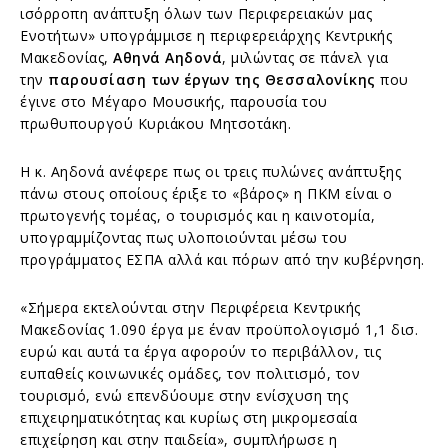
ισόρροπη ανάπτυξη όλων των Περιφερειακών μας
Ενοτήτων» υπογράμμισε η περιφερειάρχης Κεντρικής
Μακεδονίας,
Αθηνά Αηδονά
, μιλώντας σε πάνελ για
την
παρουσίαση των έργων της Θεσσαλονίκης
που
έγινε στο Μέγαρο Μουσικής, παρουσία του
πρωθυπουργού Κυριάκου Μητσοτάκη.
Η κ. Αηδονά ανέφερε πως οι τρεις πυλώνες ανάπτυξης
πάνω στους οποίους έριξε το «βάρος» η ΠΚΜ είναι ο
πρωτογενής τομέας, ο τουρισμός και η καινοτομία,
υπογραμμίζοντας πως υλοποιούνται μέσω του
προγράμματος ΕΣΠΑ αλλά και πόρων από την κυβέρνηση.
«Σήμερα εκτελούνται στην Περιφέρεια Κεντρικής
Μακεδονίας 1.090 έργα με έναν προϋπολογισμό 1,1 δισ.
ευρώ και αυτά τα έργα αφορούν το περιβάλλον, τις
ευπαθείς κοινωνικές ομάδες, τον πολιτισμό, τον
τουρισμό, ενώ επενδύουμε στην ενίσχυση της
επιχειρηματικότητας και κυρίως στη μικρομεσαία
επιχείρηση και στην παιδεία», συμπλήρωσε η