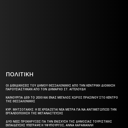
ΕΦΗΜΕΡΙΔΑ ΤΗΣ ΘΕΣΣΑΛΟΝΙΚΗΣ
Η ΘΕΣΣΑΛΟΝΙΚΗ ΣΗΜΕΡΑ - ΗΜΕΡΗΣΙΑ ΤΟΠΙΚΗ
ΕΦΗΜΕΡΙΔΑ ΤΗΣ ΘΕΣΣΑΛΟΝΙΚΗΣ
Html code here! Replace this with any non empty text and
that's it.
ΠΟΛΙΤΙΚΗ
ΟΙ ΔΙΕΚΔΙΚΉΣΕΙΣ ΤΟΥ ΔΉΜΟΥ ΘΕΣΣΑΛΟΝΊΚΗΣ ΑΠΌ ΤΗΝ ΚΕΝΤΡΙΚΉ ΔΙΟΊΚΗΣΗ
ΠΑΡΟΥΣΙΆΣΤΗΚΑΝ ΑΠΌ ΤΟΝ ΔΉΜΑΡΧΟ ΣΤ. ΑΓΓΕΛΟΎΔΗ
ΚΑΙΝΟΎΡΓΙΑ ΔΕΘ ΤΟ 2030 ΚΑΙ ΈΝΑΣ ΜΕΓΆΛΟΣ ΧΏΡΟΣ ΠΡΑΣΊΝΟΥ ΣΤΟ ΚΈΝΤΡΟ
ΤΗΣ ΘΕΣΣΑΛΟΝΊΚΗΣ
ΚΥΡ. ΜΗΤΣΟΤΆΚΗΣ: Η ΕΕ ΧΡΕΙΆΖΕΤΑΙ ΝΈΑ ΜΈΤΡΑ ΓΙΑ ΝΑ ΑΝΤΙΜΕΤΩΠΊΣΕΙ ΤΗΝ
ΕΡΓΑΛΕΙΟΠΟΊΗΣΗ ΤΗΣ ΜΕΤΑΝΆΣΤΕΥΣΗΣ
ΔΎΟ ΝΈΕΣ ΠΡΟΚΗΡΎΞΕΙΣ ΓΙΑ ΤΗΝ ΕΝΊΣΧΥΣΗ ΤΗΣ ΔΗΜΌΣΙΑΣ ΤΟΥΡΙΣΤΙΚΉΣ
ΕΚΠΑΊΔΕΥΣΗΣ ΥΠΈΓΡΑΨΕ Η ΥΦΥΠΟΥΡΓΌΣ, ΆΝΝΑ ΚΑΡΑΜΑΝΛΉ