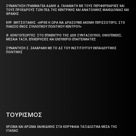
ΣΥΝΆΝΤΗΣΗ ΓΡΑΜΜΑΤΈΑ ΑΔΜΘ Δ. ΓΑΛΑΜΆΤΗ ΜΕ ΤΟΥΣ ΠΕΡΙΦΕΡΕΙΆΡΧΕΣ ΚΑΙ
ΤΟΥΣ ΠΡΟΈΔΡΟΥΣ ΤΩΝ ΠΕΔ ΤΗΣ ΚΕΝΤΡΙΚΉΣ ΚΑΙ ΑΝΑΤΟΛΙΚΉΣ ΜΑΚΕΔΟΝΊΑΣ ΚΑΙ
ΘΡΆΚΗΣ
ΚΥΡ. ΜΗΤΣΟΤΆΚΗΣ: «ΉΡΘΕ Η ΏΡΑ ΝΑ ΔΡΆΣΟΥΜΕ ΑΚΌΜΗ ΠΕΡΙΣΣΌΤΕΡΟ, ΣΤΟ
ΠΛΑΊΣΙΟ ΕΝΌΣ ΣΥΛΛΟΓΙΚΟΎ ΠΟΛΙΤΙΚΟΎ ΚΈΝΤΡΟΥ»
Θ. ΚΟΝΤΟΓΕΏΡΓΗΣ: ΣΤΟ ΕΠΊΚΕΝΤΡΟ ΤΗΣ ΔΕΘ ΣΥΝΤΑΞΙΟΎΧΟΙ, ΟΙΚΟΓΈΝΕΙΕΣ,
ΜΕΣΑΊΑ ΤΆΞΗ, ΕΠΙΧΕΙΡΉΣΕΙΣ ΚΑΙ ΕΛΕΎΘΕΡΟΙ ΕΠΑΓΓΕΛΜΑΤΊΕΣ
ΣΥΝΆΝΤΗΣΗ Σ. ΖΑΧΑΡΆΚΗ ΜΕ ΤΟ ΔΣ ΤΟΥ ΙΝΣΤΙΤΟΎΤΟΥ ΕΚΠΑΙΔΕΥΤΙΚΉΣ
ΠΟΛΙΤΙΚΉΣ
Η ΘΕΣΣΑΛΟΝΙΚΗ ΣΗΜΕΡΑ - ΗΜΕΡΗΣΙΑ ΤΟΠΙΚΗ
ΕΦΗΜΕΡΙΔΑ ΤΗΣ ΘΕΣΣΑΛΟΝΙΚΗΣ
ΤΟΥΡΙΣΜΟΣ
ΧΡΏΜΑ ΚΑΙ ΆΡΩΜΑ ΧΑΛΚΙΔΙΚΉΣ ΣΤΑ ΚΟΡΥΦΑΊΑ ΤΑΞΙΔΙΩΤΙΚΆ ΜΈΣΑ ΤΗΣ
ΙΤΑΛΊΑΣ