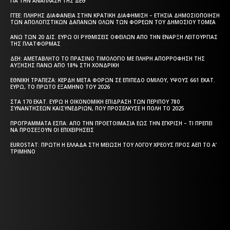
ΓΙΑ ΤΗΝ ΑΝΆΠΛΑΣΗ ΤΗΣ ΔΕΘ
ΓΓΕΕ: ΠΛΉΡΗΣ ΔΙΑΦΆΝΕΙΑ ΣΤΗΝ ΚΡΑΤΙΚΉ ΔΙΑΦΉΜΙΣΗ – EΤΉΣΙΑ ΔΗΜΟΣΙΟΠΟΊΗΣΗ
ΤΩΝ ΑΠΟΛΟΓΙΣΤΙΚΏΝ ΔΑΠΑΝΏΝ ΌΛΩΝ ΤΩΝ ΦΟΡΈΩΝ ΤΟΥ ΔΗΜΟΣΊΟΥ ΤΟΜΈΑ
ΆΝΩ ΤΩΝ 20 ΔΙΣ. ΕΥΡΏ ΟΙ ΡΥΘΜΊΣΕΙΣ ΟΦΕΙΛΏΝ ΑΠΌ ΤΗΝ ΈΝΑΡΞΗ ΛΕΙΤΟΥΡΓΊΑΣ
ΤΗΣ ΠΛΑΤΦΌΡΜΑΣ
ΔΕΗ: ΑΜΕΤΆΒΛΗΤΟ ΤΟ ΠΡΆΣΙΝΟ ΤΙΜΟΛΌΓΙΟ ΜΕ ΠΛΉΡΗ ΑΠΟΡΡΌΦΗΣΗ ΤΗΣ
ΑΎΞΗΣΗΣ ΠΆΝΩ ΑΠΌ 18% ΣΤΗ ΧΟΝΔΡΙΚΉ
ΕΘΝΙΚΉ ΤΡΆΠΕΖΑ: ΚΈΡΔΗ ΜΕΤΆ ΦΌΡΩΝ ΣΕ ΕΠΊΠΕΔΟ ΟΜΊΛΟΥ, ΎΨΟΥΣ 661 ΕΚΑΤ.
ΕΥΡΏ, ΤΟ ΠΡΏΤΟ ΕΞΆΜΗΝΟ ΤΟΥ 2026
ΣΤΑ 170 ΕΚΑΤ. ΕΥΡΏ Η ΟΙΚΟΝΟΜΙΚΉ ΕΠΊΔΡΑΣΗ ΤΩΝ ΠΕΡΊΠΟΥ 780
ΣΥΝΑΝΤΉΣΕΩΝ ΚΑΙΣΥΝΕΔΡΊΩΝ, ΠΟΥ ΠΡΟΣΈΛΚΥΣΕ Η ΠΌΛΗ ΤΟ 2025
ΠΡΟΓΡΆΜΜΑΤΑ EΣΠΑ: ΑΠΌ ΤΗΝ ΠΡΟΕΤΟΙΜΑΣΊΑ ΈΩΣ ΤΗΝ ΈΓΚΡΙΣΗ – ΤΙ ΠΡΈΠΕΙ
ΝΑ ΠΡΟΣΈΞΟΥΝ ΟΙ ΕΠΙΧΕΙΡΉΣΕΙΣ
EUROSTAT: ΠΡΏΤΗ Η ΕΛΛΆΔΑ ΣΤΗ ΜΕΊΩΣΗ ΤΟΥ ΛΌΓΟΥ ΧΡΈΟΥΣ ΠΡΟΣ ΑΕΠ ΤΟ Α’
ΤΡΊΜΗΝΟ
Η ΘΕΣΣΑΛΟΝΙΚΗ ΣΗΜΕΡΑ - ΗΜΕΡΗΣΙΑ ΤΟΠΙΚΗ