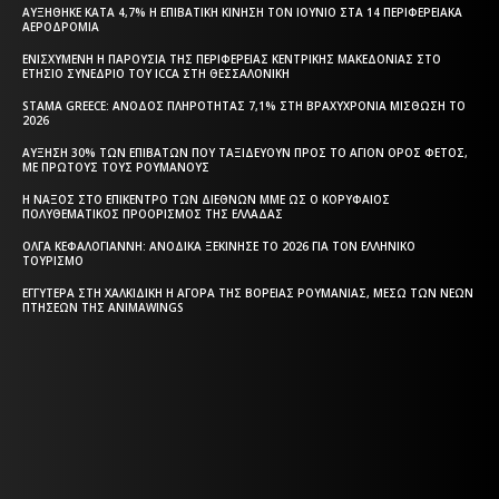
ΑΥΞΉΘΗΚΕ ΚΑΤΆ 4,7% Η ΕΠΙΒΑΤΙΚΉ ΚΊΝΗΣΗ ΤΟΝ ΙΟΎΝΙΟ ΣΤΑ 14 ΠΕΡΙΦΕΡΕΙΑΚΆ
ΑΕΡΟΔΡΌΜΙΑ
ΕΝΙΣΧΥΜΈΝΗ Η ΠΑΡΟΥΣΊΑ ΤΗΣ ΠΕΡΙΦΈΡΕΙΑΣ ΚΕΝΤΡΙΚΉΣ ΜΑΚΕΔΟΝΊΑΣ ΣΤΟ
ΕΤΉΣΙΟ ΣΥΝΈΔΡΙΟ ΤΟΥ ICCA ΣΤΗ ΘΕΣΣΑΛΟΝΊΚΗ
STAMA GREECE: ΆΝΟΔΟΣ ΠΛΗΡΌΤΗΤΑΣ 7,1% ΣΤΗ ΒΡΑΧΥΧΡΌΝΙΑ ΜΊΣΘΩΣΗ ΤΟ
2026
ΑΎΞΗΣΗ 30% ΤΩΝ ΕΠΙΒΑΤΏΝ ΠΟΥ ΤΑΞΙΔΕΎΟΥΝ ΠΡΟΣ ΤΟ ΆΓΙΟΝ ΌΡΟΣ ΦΈΤΟΣ,
ΜΕ ΠΡΏΤΟΥΣ ΤΟΥΣ ΡΟΥΜΆΝΟΥΣ
Η ΝΆΞΟΣ ΣΤΟ ΕΠΊΚΕΝΤΡΟ ΤΩΝ ΔΙΕΘΝΏΝ ΜΜΕ ΩΣ Ο ΚΟΡΥΦΑΊΟΣ
ΠΟΛΥΘΕΜΑΤΙΚΌΣ ΠΡΟΟΡΙΣΜΌΣ ΤΗΣ ΕΛΛΆΔΑΣ
ΌΛΓΑ ΚΕΦΑΛΟΓΙΆΝΝΗ: ΑΝΟΔΙΚΆ ΞΕΚΊΝΗΣΕ ΤΟ 2026 ΓΙΑ ΤΟΝ ΕΛΛΗΝΙΚΌ
ΤΟΥΡΙΣΜΌ
ΕΓΓΎΤΕΡΑ ΣΤΗ ΧΑΛΚΙΔΙΚΉ Η ΑΓΟΡΆ ΤΗΣ ΒΌΡΕΙΑΣ ΡΟΥΜΑΝΊΑΣ, ΜΈΣΩ ΤΩΝ ΝΈΩΝ
ΠΤΉΣΕΩΝ ΤΗΣ ANIMAWINGS
Η ΘΕΣΣΑΛΟΝΙΚΗ ΣΗΜΕΡΑ - ΗΜΕΡΗΣΙΑ ΤΟΠΙΚΗ