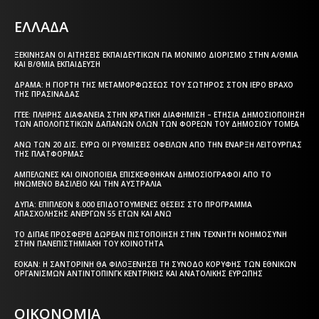
ΕΛΛΑΔΑ
ΞΕΚΊΝΗΣΑΝ ΟΙ ΑΙΤΉΣΕΙΣ ΕΚΠΑΙΔΕΥΤΙΚΏΝ ΓΙΑ ΜΌΝΙΜΟ ΔΙΟΡΙΣΜΌ ΣΤΗΝ Α/ΘΜΙΑ
ΚΑΙ Β/ΘΜΙΑ ΕΚΠΑΊΔΕΥΣΗ
ΔΡΆΜΑ: Η ΓΙΟΡΤΉ ΤΗΣ ΜΕΤΑΜΟΡΦΏΣΕΩΣ ΤΟΥ ΣΩΤΉΡΟΣ ΣΤΟΝ ΙΕΡΌ ΒΡΆΧΟ
ΤΗΣ ΠΡΑΣΙΝΆΔΑΣ
ΓΓΕΕ: ΠΛΉΡΗΣ ΔΙΑΦΆΝΕΙΑ ΣΤΗΝ ΚΡΑΤΙΚΉ ΔΙΑΦΉΜΙΣΗ – EΤΉΣΙΑ ΔΗΜΟΣΙΟΠΟΊΗΣΗ
ΤΩΝ ΑΠΟΛΟΓΙΣΤΙΚΏΝ ΔΑΠΑΝΏΝ ΌΛΩΝ ΤΩΝ ΦΟΡΈΩΝ ΤΟΥ ΔΗΜΟΣΊΟΥ ΤΟΜΈΑ
ΆΝΩ ΤΩΝ 20 ΔΙΣ. ΕΥΡΏ ΟΙ ΡΥΘΜΊΣΕΙΣ ΟΦΕΙΛΏΝ ΑΠΌ ΤΗΝ ΈΝΑΡΞΗ ΛΕΙΤΟΥΡΓΊΑΣ
ΤΗΣ ΠΛΑΤΦΌΡΜΑΣ
ΑΜΠΕΛΏΝΕΣ ΚΑΙ ΟΙΝΟΠΟΙΕΊΑ ΕΠΙΣΚΈΦΘΗΚΑΝ ΔΗΜΟΣΙΟΓΡΆΦΟΙ ΑΠΌ ΤΟ
ΗΝΩΜΈΝΟ ΒΑΣΊΛΕΙΟ ΚΑΙ ΤΗΝ ΑΥΣΤΡΑΛΊΑ
ΔΥΠΑ: ΕΠΙΠΛΈΟΝ 8.000 ΕΠΙΔΟΤΟΎΜΕΝΕΣ ΘΈΣΕΙΣ ΣΤΟ ΠΡΌΓΡΑΜΜΑ
ΑΠΑΣΧΌΛΗΣΗΣ ΑΝΈΡΓΩΝ 55 ΕΤΏΝ ΚΑΙ ΆΝΩ
ΤΟ ΔΙΠΑΕ ΠΡΟΣΦΈΡΕΙ ΔΩΡΕΆΝ ΠΙΣΤΟΠΟΊΗΣΗ ΣΤΗΝ ΤΕΧΝΗΤΉ ΝΟΗΜΟΣΎΝΗ
ΣΤΗΝ ΠΑΝΕΠΙΣΤΗΜΙΑΚΉ ΤΟΥ ΚΟΙΝΌΤΗΤΑ
ΕΟΚΑΝ: Η ΣΑΝΤΟΡΊΝΗ ΘΑ ΦΙΛΟΞΕΝΉΣΕΙ ΤΗ ΣΎΝΟΔΟ ΚΟΡΥΦΉΣ ΤΩΝ ΕΘΝΙΚΏΝ
ΟΡΓΑΝΙΣΜΏΝ ΑΝΤΙΝΤΌΠΙΝΓΚ ΚΕΝΤΡΙΚΉΣ ΚΑΙ ΑΝΑΤΟΛΙΚΉΣ ΕΥΡΏΠΗΣ
ΟΙΚΟΝΟΜΙΑ