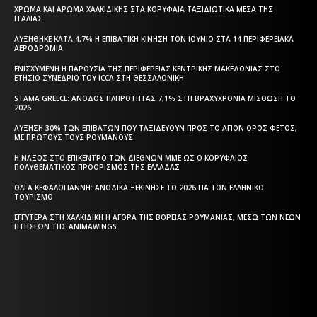
ΧΡΏΜΑ ΚΑΙ ΆΡΩΜΑ ΧΑΛΚΙΔΙΚΉΣ ΣΤΑ ΚΟΡΥΦΑΊΑ ΤΑΞΙΔΙΩΤΙΚΆ ΜΈΣΑ ΤΗΣ
ΙΤΑΛΊΑΣ
ΑΥΞΉΘΗΚΕ ΚΑΤΆ 4,7% Η ΕΠΙΒΑΤΙΚΉ ΚΊΝΗΣΗ ΤΟΝ ΙΟΎΝΙΟ ΣΤΑ 14 ΠΕΡΙΦΕΡΕΙΑΚΆ
ΑΕΡΟΔΡΌΜΙΑ
ΕΝΙΣΧΥΜΈΝΗ Η ΠΑΡΟΥΣΊΑ ΤΗΣ ΠΕΡΙΦΈΡΕΙΑΣ ΚΕΝΤΡΙΚΉΣ ΜΑΚΕΔΟΝΊΑΣ ΣΤΟ
ΕΤΉΣΙΟ ΣΥΝΈΔΡΙΟ ΤΟΥ ICCA ΣΤΗ ΘΕΣΣΑΛΟΝΊΚΗ
STAMA GREECE: ΆΝΟΔΟΣ ΠΛΗΡΌΤΗΤΑΣ 7,1% ΣΤΗ ΒΡΑΧΥΧΡΌΝΙΑ ΜΊΣΘΩΣΗ ΤΟ
2026
ΑΎΞΗΣΗ 30% ΤΩΝ ΕΠΙΒΑΤΏΝ ΠΟΥ ΤΑΞΙΔΕΎΟΥΝ ΠΡΟΣ ΤΟ ΆΓΙΟΝ ΌΡΟΣ ΦΈΤΟΣ,
ΜΕ ΠΡΏΤΟΥΣ ΤΟΥΣ ΡΟΥΜΆΝΟΥΣ
Η ΝΆΞΟΣ ΣΤΟ ΕΠΊΚΕΝΤΡΟ ΤΩΝ ΔΙΕΘΝΏΝ ΜΜΕ ΩΣ Ο ΚΟΡΥΦΑΊΟΣ
ΠΟΛΥΘΕΜΑΤΙΚΌΣ ΠΡΟΟΡΙΣΜΌΣ ΤΗΣ ΕΛΛΆΔΑΣ
ΌΛΓΑ ΚΕΦΑΛΟΓΙΆΝΝΗ: ΑΝΟΔΙΚΆ ΞΕΚΊΝΗΣΕ ΤΟ 2026 ΓΙΑ ΤΟΝ ΕΛΛΗΝΙΚΌ
ΤΟΥΡΙΣΜΌ
ΕΓΓΎΤΕΡΑ ΣΤΗ ΧΑΛΚΙΔΙΚΉ Η ΑΓΟΡΆ ΤΗΣ ΒΌΡΕΙΑΣ ΡΟΥΜΑΝΊΑΣ, ΜΈΣΩ ΤΩΝ ΝΈΩΝ
ΠΤΉΣΕΩΝ ΤΗΣ ANIMAWINGS