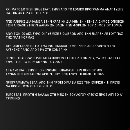
ΧΡΗΜΑΤΟΔΌΤΗΣΗ 204,6 ΕΚΑΤ. ΕΥΡΏ ΑΠΌ ΤΟ ΕΘΝΙΚΌ ΠΡΌΓΡΑΜΜΑ ΑΝΆΠΤΥΞΗΣ
ΓΙΑ ΤΗΝ ΑΝΆΠΛΑΣΗ ΤΗΣ ΔΕΘ
ΓΓΕΕ: ΠΛΉΡΗΣ ΔΙΑΦΆΝΕΙΑ ΣΤΗΝ ΚΡΑΤΙΚΉ ΔΙΑΦΉΜΙΣΗ – EΤΉΣΙΑ ΔΗΜΟΣΙΟΠΟΊΗΣΗ
ΤΩΝ ΑΠΟΛΟΓΙΣΤΙΚΏΝ ΔΑΠΑΝΏΝ ΌΛΩΝ ΤΩΝ ΦΟΡΈΩΝ ΤΟΥ ΔΗΜΟΣΊΟΥ ΤΟΜΈΑ
ΆΝΩ ΤΩΝ 20 ΔΙΣ. ΕΥΡΏ ΟΙ ΡΥΘΜΊΣΕΙΣ ΟΦΕΙΛΏΝ ΑΠΌ ΤΗΝ ΈΝΑΡΞΗ ΛΕΙΤΟΥΡΓΊΑΣ
ΤΗΣ ΠΛΑΤΦΌΡΜΑΣ
ΔΕΗ: ΑΜΕΤΆΒΛΗΤΟ ΤΟ ΠΡΆΣΙΝΟ ΤΙΜΟΛΌΓΙΟ ΜΕ ΠΛΉΡΗ ΑΠΟΡΡΌΦΗΣΗ ΤΗΣ
ΑΎΞΗΣΗΣ ΠΆΝΩ ΑΠΌ 18% ΣΤΗ ΧΟΝΔΡΙΚΉ
ΕΘΝΙΚΉ ΤΡΆΠΕΖΑ: ΚΈΡΔΗ ΜΕΤΆ ΦΌΡΩΝ ΣΕ ΕΠΊΠΕΔΟ ΟΜΊΛΟΥ, ΎΨΟΥΣ 661 ΕΚΑΤ.
ΕΥΡΏ, ΤΟ ΠΡΏΤΟ ΕΞΆΜΗΝΟ ΤΟΥ 2026
ΣΤΑ 170 ΕΚΑΤ. ΕΥΡΏ Η ΟΙΚΟΝΟΜΙΚΉ ΕΠΊΔΡΑΣΗ ΤΩΝ ΠΕΡΊΠΟΥ 780
ΣΥΝΑΝΤΉΣΕΩΝ ΚΑΙΣΥΝΕΔΡΊΩΝ, ΠΟΥ ΠΡΟΣΈΛΚΥΣΕ Η ΠΌΛΗ ΤΟ 2025
ΠΡΟΓΡΆΜΜΑΤΑ EΣΠΑ: ΑΠΌ ΤΗΝ ΠΡΟΕΤΟΙΜΑΣΊΑ ΈΩΣ ΤΗΝ ΈΓΚΡΙΣΗ – ΤΙ ΠΡΈΠΕΙ
ΝΑ ΠΡΟΣΈΞΟΥΝ ΟΙ ΕΠΙΧΕΙΡΉΣΕΙΣ
EUROSTAT: ΠΡΏΤΗ Η ΕΛΛΆΔΑ ΣΤΗ ΜΕΊΩΣΗ ΤΟΥ ΛΌΓΟΥ ΧΡΈΟΥΣ ΠΡΟΣ ΑΕΠ ΤΟ Α’
ΤΡΊΜΗΝΟ