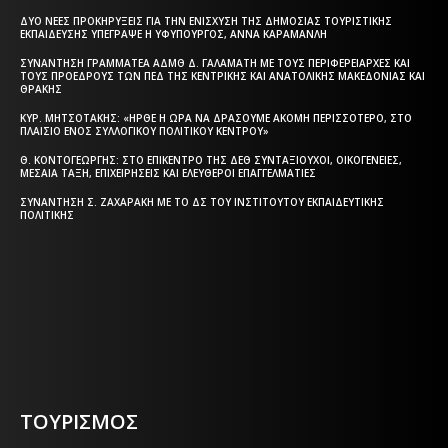
ΔΎΟ ΝΈΕΣ ΠΡΟΚΗΡΎΞΕΙΣ ΓΙΑ ΤΗΝ ΕΝΊΣΧΥΣΗ ΤΗΣ ΔΗΜΌΣΙΑΣ ΤΟΥΡΙΣΤΙΚΉΣ
ΕΚΠΑΊΔΕΥΣΗΣ ΥΠΈΓΡΑΨΕ Η ΥΦΥΠΟΥΡΓΌΣ, ΆΝΝΑ ΚΑΡΑΜΑΝΛΉ
ΣΥΝΆΝΤΗΣΗ ΓΡΑΜΜΑΤΈΑ ΑΔΜΘ Δ. ΓΑΛΑΜΆΤΗ ΜΕ ΤΟΥΣ ΠΕΡΙΦΕΡΕΙΆΡΧΕΣ ΚΑΙ
ΤΟΥΣ ΠΡΟΈΔΡΟΥΣ ΤΩΝ ΠΕΔ ΤΗΣ ΚΕΝΤΡΙΚΉΣ ΚΑΙ ΑΝΑΤΟΛΙΚΉΣ ΜΑΚΕΔΟΝΊΑΣ ΚΑΙ
ΘΡΆΚΗΣ
ΚΥΡ. ΜΗΤΣΟΤΆΚΗΣ: «ΉΡΘΕ Η ΏΡΑ ΝΑ ΔΡΆΣΟΥΜΕ ΑΚΌΜΗ ΠΕΡΙΣΣΌΤΕΡΟ, ΣΤΟ
ΠΛΑΊΣΙΟ ΕΝΌΣ ΣΥΛΛΟΓΙΚΟΎ ΠΟΛΙΤΙΚΟΎ ΚΈΝΤΡΟΥ»
Θ. ΚΟΝΤΟΓΕΏΡΓΗΣ: ΣΤΟ ΕΠΊΚΕΝΤΡΟ ΤΗΣ ΔΕΘ ΣΥΝΤΑΞΙΟΎΧΟΙ, ΟΙΚΟΓΈΝΕΙΕΣ,
ΜΕΣΑΊΑ ΤΆΞΗ, ΕΠΙΧΕΙΡΉΣΕΙΣ ΚΑΙ ΕΛΕΎΘΕΡΟΙ ΕΠΑΓΓΕΛΜΑΤΊΕΣ
ΣΥΝΆΝΤΗΣΗ Σ. ΖΑΧΑΡΆΚΗ ΜΕ ΤΟ ΔΣ ΤΟΥ ΙΝΣΤΙΤΟΎΤΟΥ ΕΚΠΑΙΔΕΥΤΙΚΉΣ
ΠΟΛΙΤΙΚΉΣ
Η ΘΕΣΣΑΛΟΝΙΚΗ ΣΗΜΕΡΑ - ΗΜΕΡΗΣΙΑ ΤΟΠΙΚΗ
ΕΦΗΜΕΡΙΔΑ ΤΗΣ ΘΕΣΣΑΛΟΝΙΚΗΣ
ΤΟΥΡΙΣΜΟΣ