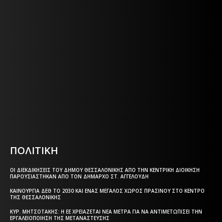
Η ΘΕΣΣΑΛΟΝΙΚΗ ΣΗΜΕΡΑ - ΗΜΕΡΗΣΙΑ ΤΟΠΙΚΗ
ΕΦΗΜΕΡΙΔΑ ΤΗΣ ΘΕΣΣΑΛΟΝΙΚΗΣ
Η ΘΕΣΣΑΛΟΝΙΚΗ ΣΗΜΕΡΑ - ΗΜΕΡΗΣΙΑ ΤΟΠΙΚΗ
ΕΦΗΜΕΡΙΔΑ ΤΗΣ ΘΕΣΣΑΛΟΝΙΚΗΣ
Html code here! Replace this with any non empty text and
that's it.
ΠΟΛΙΤΙΚΗ
ΟΙ ΔΙΕΚΔΙΚΉΣΕΙΣ ΤΟΥ ΔΉΜΟΥ ΘΕΣΣΑΛΟΝΊΚΗΣ ΑΠΌ ΤΗΝ ΚΕΝΤΡΙΚΉ ΔΙΟΊΚΗΣΗ
ΠΑΡΟΥΣΙΆΣΤΗΚΑΝ ΑΠΌ ΤΟΝ ΔΉΜΑΡΧΟ ΣΤ. ΑΓΓΕΛΟΎΔΗ
ΚΑΙΝΟΎΡΓΙΑ ΔΕΘ ΤΟ 2030 ΚΑΙ ΈΝΑΣ ΜΕΓΆΛΟΣ ΧΏΡΟΣ ΠΡΑΣΊΝΟΥ ΣΤΟ ΚΈΝΤΡΟ
ΤΗΣ ΘΕΣΣΑΛΟΝΊΚΗΣ
ΚΥΡ. ΜΗΤΣΟΤΆΚΗΣ: Η ΕΕ ΧΡΕΙΆΖΕΤΑΙ ΝΈΑ ΜΈΤΡΑ ΓΙΑ ΝΑ ΑΝΤΙΜΕΤΩΠΊΣΕΙ ΤΗΝ
ΕΡΓΑΛΕΙΟΠΟΊΗΣΗ ΤΗΣ ΜΕΤΑΝΆΣΤΕΥΣΗΣ